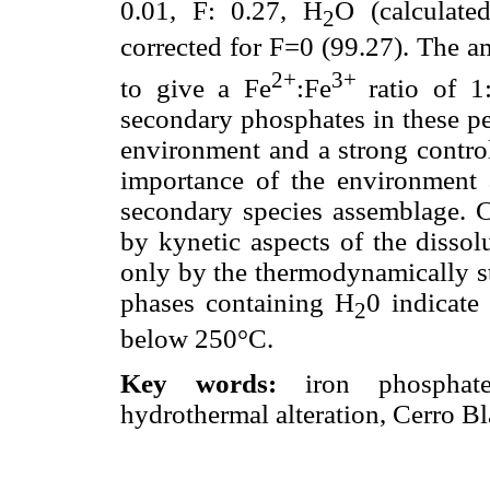
0.01, F: 0.27, H
O (calculate
2
corrected for F=0 (99.27). The 
2+
3+
to give a Fe
:Fe
ratio of 1
secondary phosphates in these pe
environment and a strong control
importance of the environment a
secondary species assemblage. Cr
by kynetic aspects of the dissol
only by the thermodynamically st
phases containing H
0 indicate 
2
below 250°C.
Key words:
iron phosphates
hydrothermal alteration, Cerro B