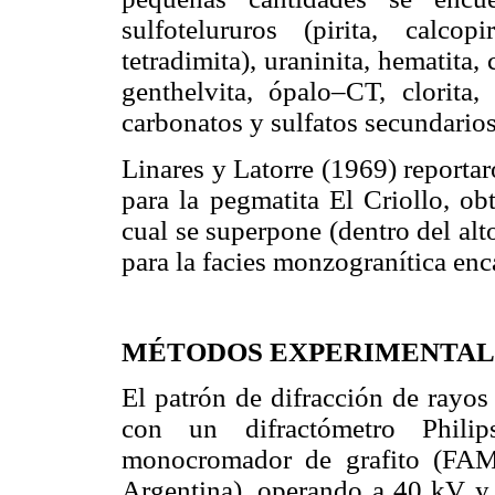
sulfotelururos (pirita, calcop
tetradimita), uraninita, hematita, 
genthelvita, ópalo–CT, clorita, 
carbonatos y sulfatos secundarios
Linares y Latorre (1969) report
para la pegmatita El Criollo, ob
cual se superpone (dentro del alt
para la facies monzogranítica enc
MÉTODOS EXPERIMENTAL
El patrón de difracción de rayos
con un difractómetro Phi
monocromador de grafito (FAM
Argentina), operando a 40 kV y 