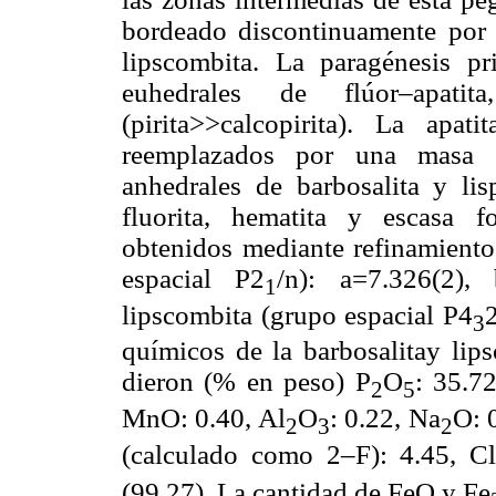
bordeado discontinuamente por l
lipscombita. La paragénesis pr
euhedrales de flúor–apatita
(pirita>>calcopirita). La apat
reemplazados por una masa 
anhedrales de barbosalita y li
fluorita, hematita y escasa f
obtenidos mediante refinamiento 
espacial P2
/n): a=7.326(2), 
1
lipscombita (grupo espacial P4
3
químicos de la barbosalitay lip
dieron (% en peso) P
O
: 35.7
2
5
MnO: 0.40, Al
O
: 0.22, Na
O: 
2
3
2
(calculado como 2–F): 4.45, Cl
(99.27). La cantidad de FeO y Fe