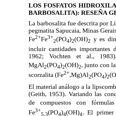
LOS FOSFATOS HIDROXILA
BARBOSALITA): RESEÑA 
La barbosalita fue descrita por 
pegmatita Sapucaia, Minas Gerais
2+
3+
Fe
Fe
(PO
)
(OH)
y es dim
2
4
2
2
incluir cantidades importantes
1962; Vochten et al., 1983)
MgAl
(PO
)
(OH)
, junto con l
2
4
2
2
2+
scorzalita (Fe
,Mg)Al
(PO
)
(
2
4
2
El material análogo a la lipscomb
(Geith, 1953). Variando las con
de compuestos con fórmulas 
3+
Fe
(PO
)
(OH)
. El primer
5
.3
4
4
4