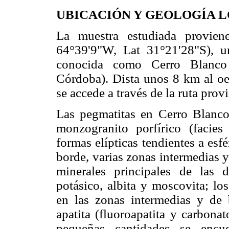
UBICACIÓN Y GEOLOGÍA 
La muestra estudiada provien
64°39'9"W, Lat 31°21'28"S), u
conocida como Cerro Blanco 
Córdoba). Dista unos 8 km al oes
se accede a través de la ruta pro
Las pegmatitas en Cerro Blanco 
monzogranito porfírico (facie
formas elípticas tendientes a es
borde, varias zonas intermedias 
minerales principales de las d
potásico, albita y moscovita; lo
en las zonas intermedias y de 
apatita (fluoroapatita y carbonato
pequeñas cantidades se encuen