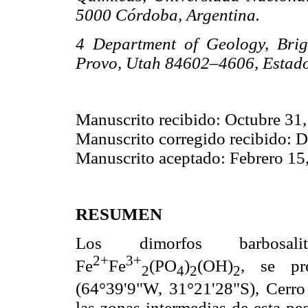
5000 Córdoba, Argentina.
4 Department of Geology, Bri
Provo, Utah 84602–4606, Estado
Manuscrito recibido: Octubre 31
Manuscrito corregido recibido: 
Manuscrito aceptado: Febrero 15
RESUMEN
Los dimorfos barbosali
2+
3+
Fe
Fe
(PO
)
(OH)
, se pr
2
4
2
2
(64°39'9"W, 31°21'28"S), Cerro
las zonas intermedias de esta pe