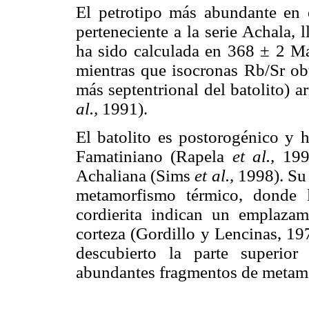
El petrotipo más abundante en e
perteneciente a la serie Achala,
ha sido calculada en 368 ± 2 M
mientras que isocronas Rb/Sr obt
más septentrional del batolito)
al.,
1991).
El batolito es postorogénico y h
Famatiniano (Rapela
et al.,
199
Achaliana (Sims
et al.,
1998). Su
metamorfismo térmico, donde la
cordierita indican un emplaza
corteza (Gordillo y Lencinas, 19
descubierto la parte superior
abundantes fragmentos de metamo