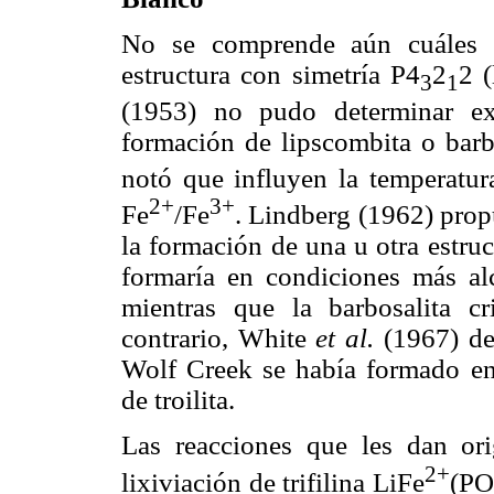
No se comprende aún cuáles f
estructura con simetría P4
2
2 
3
1
(1953) no pudo determinar exa
formación de lipscombita o barbo
notó que influyen la temperatur
2+
3+
Fe
/Fe
. Lindberg (1962) propu
la formación de una u otra estruc
formaría en condiciones más al
mientras que la barbosalita cr
contrario, White
et al.
(1967) de
Wolf Creek se había formado en
de troilita.
Las reacciones que les dan or
2+
lixiviación de trifilina LiFe
(PO