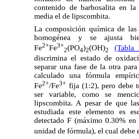
contenido de barbosalita en l
media el de lipscombita.
La composición química de las 
homogénea y se ajusta bien
2+
3+
Fe
Fe
(PO
)
(OH)
(Tabla
2
4
2
2
discrimina el estado de oxidaci
separar una fase de la otra para
calculado una fórmula empíri
2+
3+
Fe
/Fe
fija (1:2), pero debe 
ser variable, como se mencio
lipscombita. A pesar de que la
estudiada este elemento es e
detectado F (máximo 0.30% en p
unidad de fórmula), el cual debe e