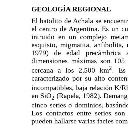
GEOLOGÍA REGIONAL
El batolito de Achala se encuent
el centro de Argentina. Es un c
intruido en un complejo metamó
esquisto, migmatita, anfibolita,
1979) de edad precámbrica
dimensiones máximas son 105 
2
cercana a los 2,500 km
. Es
caracterizado por su alto cont
incompatibles, baja relación K/R
en SiO
(Rapela, 1982). Deman
2
cinco series o dominios, basánd
Los contactos entre series son
pueden hallarse varias facies co