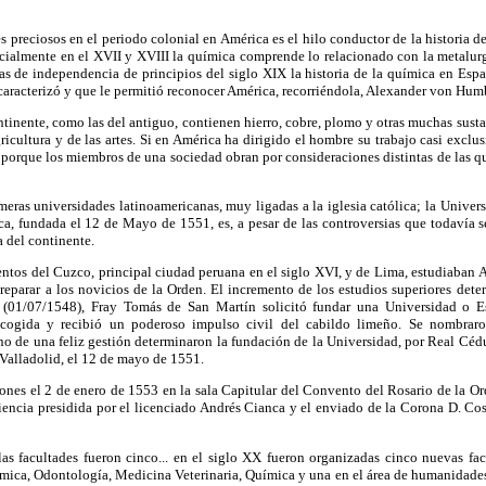
s preciosos en el periodo colonial en América es el hilo conductor de la historia de
ecialmente en el XVII y XVIII la química comprende lo relacionado con la metalur
ras de independencia de principios del siglo XIX la historia de la química en Esp
 caracterizó y que le permitió reconocer América, recorriéndola, Alexander von Humb
inente, como las del antiguo, contienen hierro, cobre, plomo y otras muchas sust
gricultura y de las artes. Si en América ha dirigido el hombre su trabajo casi exclu
do porque los miembros de una sociedad obran por consideraciones distintas de las qu
imeras universidades latinoamericanas, muy ligadas a la iglesia católica; la Univ
a, fundada el 12 de Mayo de 1551, es, a pesar de las controversias que todavía se
ia del continente.
tos del Cuzco, principal ciudad peruana en el siglo XVI, y de Lima, estudiaban Ar
eparar a los novicios de la Orden. El incremento de los estudios superiores dete
 (01/07/1548), Fray Tomás de San Martín solicitó fundar una Universidad o E
e acogida y recibió un poderoso impulso civil del cabildo limeño. Se nombraro
mino de una feliz gestión determinaron la fundación de la Universidad, por Real Céd
 Valladolid, el 12 de mayo de 1551.
ones el 2 de enero de 1553 en la sala Capitular del Convento del Rosario de la O
iencia presidida por el licenciado Andrés Cianca y el enviado de la Corona D. Co
las facultades fueron cinco... en el siglo XX fueron organizadas cinco nuevas fac
mica, Odontología, Medicina Veterinaria, Química y una en el área de humanidade