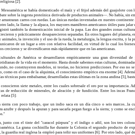
religiosa [2].
 Mesoamérica se había domesticado el maíz y el frijol además del guajolote con lo
bate sobre la ingesta proteínica derivada de productos animales—. No había, sin e
e arrastraran carros con ruedas. Las únicas ruedas inventadas en nuestro continent
tro lado, la llama y la alpaca, los mayores mamíferos americanos útiles para jalar 
istró también la domesticación inicial de la papa. Las dos grandes zonas cultura
recieron y prácticamente desaparecieron separadas. En otros lugares del planeta, en
 animales, la invención y el uso de la rueda, la metalurgia, la lengua escrita, y la
nicaron de un lugar a otro con relativa facilidad, en virtud de lo cual los bienes
s crecieron y se diversificaron más rápidamente que en las americanas.
ulturales de América se desarrollaron empíricamente una gran diversidad de
cotidianas de la vida en el momento. Hasta donde sabemos estas culturas, dominadas 
 mundo, no construyeron modelos, ni teorías, no hicieron predicciones. Por eso no s
o, como en el caso de la alquimia, el conocimiento empírico era enorme [4]. Adem
las técnicas para embalsamar, desarrolladas estas últimas en la zona andina [5], bas
conocieron siete metales, entre los cuales sobresale el oro por su importancia. Ad
nicas de reducción de minerales, de aleación y de fundición. Entre los incas Fran
relata [5]:
a sierra con poco trabajo, que un indio saca en un día cinco o seis marcos...la c
a azufre y después la apuran y para sacarla pegan fuego a la sierra; y como se enc
os."
a, junto con el tinte del "caracol púrpura" y el índigo o añil, son los tres color
américa. La grana cochinilla fue durante la Colonia el segundo producto de ex
la guardia real inglesa la empleó para teñir sus uniformes [6]. Por otro lado, qué de