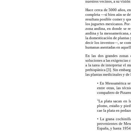
nuestros vecinos, a su visión 
Hace cerca de 5000 años, en
completa —si bien aún se de
resultara posible comer y qu
los juguetes mexicanos. Por o
zona andina, en donde se reg
andina y la mesoamericana, c
la domesticación de plantas y
decir los inventos—, se comu
humanas asentadas en aquello
En las dos grandes zonas c
soluciones a las exigencias 
a la tarea de interpretar el
prehispánica [3]. Sin embarg
las plantas medicinales y de 
• En Mesoamérica se 
entre otras, las téc
compañero de Pizarro 
"La plata sacan en l
plomo, estaño y piedr
cae la plata en pedaz
• La grana cochinill
provenientes de Meso
España, y hasta 1954, 