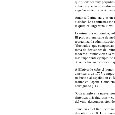
que puede ser muy perjudici
el fraude y separar los dos m
engañar es fácil, y está muy a
América Latina era y es un 
aislados. Los contrastes son
la química, Argentina, Brasi
La estructura económica, pol
III propuso una serie de me
reorganizar la administración
"ilustrados" que compartían 
toma de decisiones del reino
moderno" promovieran la for
más importante ejemplo de l
33 años, fue un reconocido 
A Elhúyar le cabe el honor 
americano, en 1797, aunque l
traducido al español en el R
realizó en España. Como era
consignado (11):
"Con arreglo a la nueva teor
sintéticas más rigurosas y co
del vino, descomposición del 
También en el Real Seminari
descubrió en 1801 un nuevo 