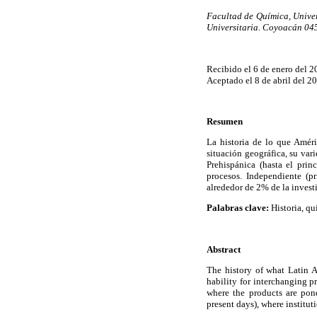
Facultad de Química, Unive
Universitaria. Coyoacán 045
Recibido el 6 de enero del 2
Aceptado el 8 de abril del 2
Resumen
La historia de lo que Améri
situación geográfica, su vari
Prehispánica (hasta el pri
procesos. Independiente (p
alrededor de 2% de la invest
Palabras clave:
Historia, qu
Abstract
The history of what Latin Am
hability for interchanging p
where the products are pon
present days), where institu