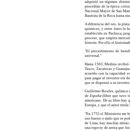
adquirió un régimen distint
procedían de la época colon
Nacional Mayor de San Marco
Bautista de la Roca hasta nue
A diferencia del oro, la pla
químicos, y entre éstos la 
establecido en Pachuca, pequ
proceso, que emplea mercuri
historia. Por ello el histori
"El procedimiento de benef
universal."
Hasta 1563, Medina recibió 
Taxco, Zacatecas y Guanajuat
acuerdo con la capacidad ec
para pagar al inventor era d
que se dispensó a su invento
Guillermo Bowles, químico i
de España
(libro que tuvo t
americano. De su libro hay 
Europa, y que el autor titula 
"En 1753 el Ministerio me hi
uso bueno o malo que se podr
de Lima, hay muchas minas d
una especie de arena que los 