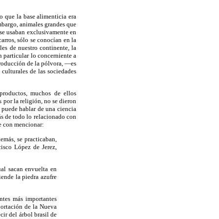
 que la base alimenticia era
mbargo, animales grandes que
e se usaban exclusivamente en
carros, sólo se conocían en la
les de nuestro continente, la
 particular lo concerniente a
 producción de la pólvora, —es
 culturales de las sociedades
 productos, muchos de ellos
por la religión, no se dieron
e puede hablar de una ciencia
ás de todo lo relacionado con
te con mencionar:
emás, se practicaban,
cisco López de Jerez,
ual sacan envuelta en
iende la piedra azufre
antes más importantes
portación de la Nueva
cir del árbol brasil de