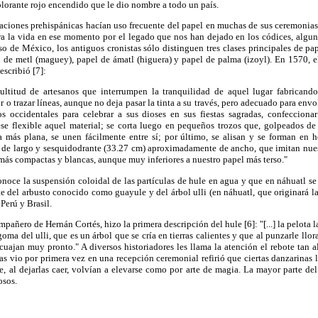
olorante rojo encendido que le dio nombre a todo un país.
zaciones prehispánicas hacían uso frecuente del papel en muchas de sus ceremonias
a la vida en ese momento por el legado que nos han dejado en los códices, algun
so de México, los antiguos cronistas sólo distinguen tres clases principales de p
 de metl (maguey), papel de ámatl (higuera) y papel de palma (izoyl). En 1570, 
scribió [7]:
ultitud de artesanos que interrumpen la tranquilidad de aquel lugar fabrican
ir o trazar líneas, aunque no deja pasar la tinta a su través, pero adecuado para env
ios occidentales para celebrar a sus dioses en sus fiestas sagradas, confecciona
lvese flexible aquel material; se corta luego en pequeños trozos que, golpeados de
a más plana, se unen fácilmente entre sí; por último, se alisan y se forman en 
 de largo y sesquidodrante (33.27 cm) aproximadamente de ancho, que imitan nue
 más compactas y blancas, aunque muy inferiores a nuestro papel más terso."
onoce la suspensión coloidal de las partículas de hule en agua y que en náhuatl se 
e del arbusto conocido como guayule y del árbol ulli (en náhuatl, que originará la
Perú y Brasil.
añero de Hernán Cortés, hizo la primera descripción del hule [6]: "[...] la pelota la
goma del ulli, que es un árbol que se cría en tierras calientes y que al punzarle llo
uajan muy pronto." A diversos historiadores les llama la atención el rebote tan al
as vio por primera vez en una recepción ceremonial refirió que ciertas danzarinas
e, al dejarlas caer, volvían a elevarse como por arte de magia. La mayor parte de
osos.