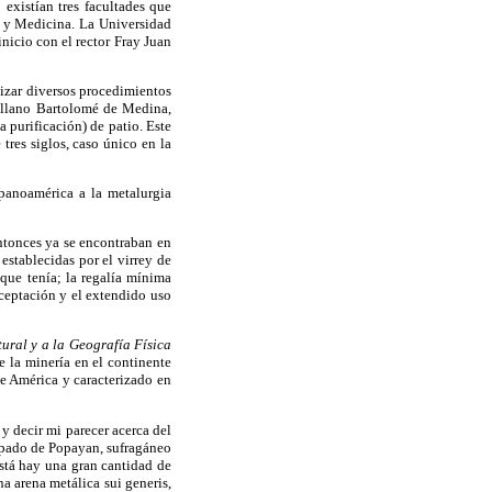
existían tres facultades que
) y Medicina. La Universidad
icio con el rector Fray Juan
lizar diversos procedimientos
villano Bartolomé de Medina,
 purificación) de patio. Este
res siglos, caso único en la
panoamérica a la metalurgia
ntonces ya se encontraban en
establecidas por el virrey de
que tenía; la regalía mínima
aceptación y el extendido uso
tural y a la Geografía Física
e la minería en el continente
e América y caracterizado en
y decir mi parecer acerca del
ispado de Popayan, sufragáneo
stá hay una gran cantidad de
na arena metálica sui generis,