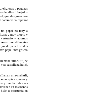
, religiosas o paganas
os de ellos dibujados
apel, que designan con
el paramédico español
do un papel no muy a
olturas y muy propio y
r vestuario y adornos
 nuevo por diferentes
hojas de papel de dos
stro papel más grueso
llamaba ullacuitli) se
 voz castellana hule),
 llaman ulla-maliztli,
ra unas gotas gruesas y
to y tan fácil de esas
 llevaban en las manos
l hule se consumía en