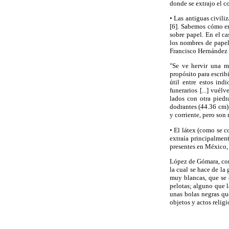
donde se extrajo el c
• Las antiguas civili
[6]. Sabemos cómo er
sobre papel. En el ca
los nombres de papel
Francisco Hernández e
"Se ve hervir una m
propósito para escrib
útil entre estos ind
funerarios [...] vué
lados con otra piedr
dodrantes (44.36 cm)
y corriente, pero son
• El látex (como se c
extraía principalment
presentes en México, 
López de Gómara, comp
la cual se hace de la 
muy blancas, que se c
pelotas; alguno que l
unas bolas negras qu
objetos y actos religi