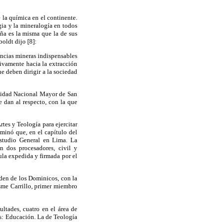
 la química en el continente.
gia y la mineralogía en todos
aña es la misma que la de sus
oldt dijo [8]:
ancias mineras indispensables
sivamente hacia la extracción
e deben dirigir a la sociedad
ersidad Nacional Mayor de San
 dan al respecto, con la que
tes y Teología para ejercitar
rminó que, en el capítulo del
studio General en Lima. La
n dos procesadores, civil y
ula expedida y firmada por el
rden de los Dominicos, con la
sme Carrillo, primer miembro
ultades, cuatro en el área de
s: Educación. La de Teología