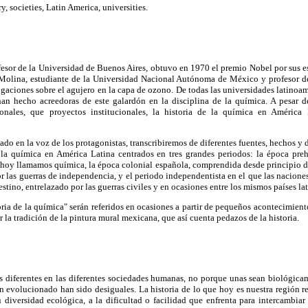
y, societies, Latin America, universities.
ofesor de la Universidad de Buenos Aires, obtuvo en 1970 el premio Nobel por sus 
 Molina, estudiante de la Universidad Nacional Autónoma de México y profesor 
igaciones sobre el agujero en la capa de ozono. De todas las universidades latinoa
an hecho acreedoras de este galardón en la disciplina de la química. A pesar d
onales, que proyectos institucionales, la historia de la química en América
ntado en la voz de los protagonistas, transcribiremos de diferentes fuentes, hechos 
e la química en América Latina centrados en tres grandes periodos: la época pr
 hoy llamamos química, la época colonial española, comprendida desde principio de
r las guerras de independencia, y el periodo independentista en el que las naciones
stino, entrelazado por las guerras civiles y en ocasiones entre los mismos países l
oria de la química" serán referidos en ocasiones a partir de pequeños acontecimien
r la tradición de la pintura mural mexicana, que así cuenta pedazos de la historia.
s diferentes en las diferentes sociedades humanas, no porque unas sean biológica
 evolucionado han sido desiguales. La historia de lo que hoy es nuestra región r
u diversidad ecológica, a la dificultad o facilidad que enfrenta para intercambi