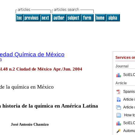
ciedad Química de México
Services 
3
Journal
l.48 n.2 Ciudad de México Apr./Jun. 2004
SciELO
Article
 de la química en México
Spanis
Article
 historia de la química en América Latina
Article
How to 
SciELO
José Antonio Chamizo
Automat