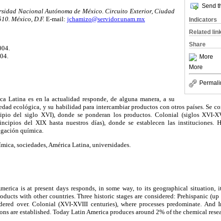
Send th
rsidad Nacional Autónoma de México. Circuito Exterior, Ciudad
10. México, D.F.
E-mail:
jchamizo@servidor.unam.mx
Indicators
Related lin
Share
004.
004.
More
More
Permali
ca Latina es en la actualidad responde, de alguna manera, a su
edad ecológica, y su habilidad para intercambiar productos con otros países. Se con
ncipio del siglo XVI), donde se ponderan los productos. Colonial (siglos XVI-X
rincipios del XIX hasta nuestros días), donde se establecen las instituciones.
igación química.
ímica, sociedades, América Latina, universidades.
erica is at present days responds, in some way, to its geographical situation, it
roducts with other countries. Three historic stages are considered: Prehispanic (up
dered over. Colonial (XVI-XVIII centuries), where processes predominate. And 
tions are established. Today Latin America produces around 2% of the chemical rese