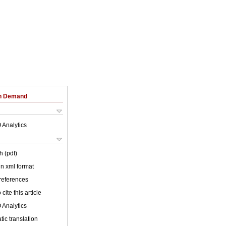
on Demand
 Analytics
h (pdf)
 in xml format
 references
cite this article
 Analytics
ic translation