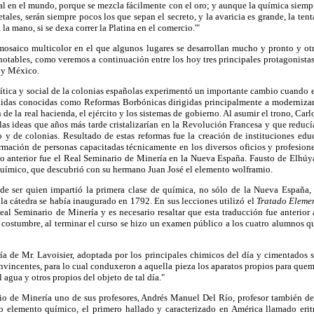
al en el mundo, porque se mezcla fácilmente con el oro; y aunque la química siemp
etales, serán siempre pocos los que sepan el secreto, y la avaricia es grande, la te
 la mano, si se dexa correr la Platina en el comercio.'"
mosaico multicolor en el que algunos lugares se desarrollan mucho y pronto y o
 notables, como veremos a continuación entre los hoy tres principales protagonistas 
l y México.
ítica y social de la colonias españolas experimentó un importante cambio cuando 
didas conocidas como Reformas Borbónicas dirigidas principalmente a modernizar e
 de la real hacienda, el ejército y los sistemas de gobierno. Al asumir el trono, Carl
las ideas que años más tarde cristalizarían en la Revolución Francesa y que reducía
 y de colonias. Resultado de estas reformas fue la creación de instituciones edu
mación de personas capacitadas técnicamente en los diversos oficios y profesion
o anterior fue el Real Seminario de Minería en la Nueva España. Fausto de Elhúyar
químico, que descubrió con su hermano Juan José el elemento wolframio.
de ser quien impartió la primera clase de química, no sólo de la Nueva España,
a cátedra se había inaugurado en 1792. En sus lecciones utilizó el
Tratado Eleme
eal Seminario de Minería y es necesario resaltar que esta traducción fue anterior
 costumbre, al terminar el curso se hizo un examen público a los cuatro alumnos q
ía de Mr. Lavoisier, adoptada por los principales chimicos del día y cimentados s
nvincentes, para lo cual conduxeron a aquella pieza los aparatos propios para quema
agua y otros propios del objeto de tal día."
o de Minería uno de sus profesores, Andrés Manuel Del Río, profesor también d
elemento químico, el primero hallado y caracterizado en América llamado eritr