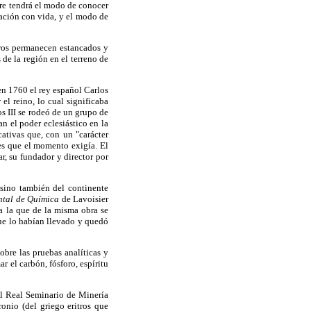
re tendrá el modo de conocer
ntación con vida, y el modo de
tros permanecen estancados y
de la región en el terreno de
en 1760 el rey español Carlos
l reino, lo cual significaba
os III se rodeó de un grupo de
n el poder eclesiástico en la
cativas que, con un "carácter
es que el momento exigía. El
, su fundador y director por
 sino también del continente
ntal de Química
de Lavoisier
 a la que de la misma obra se
ue lo habían llevado y quedó
obre las pruebas analíticas y
r el carbón, fósforo, espíritu
el Real Seminario de Minería
onio (del griego eritros que