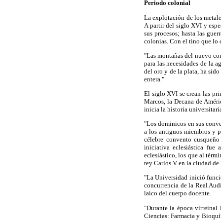
Periodo colonial
La explotación de los metale
A partir del siglo XVI y esp
sus procesos; hasta las guer
colonias. Con el tino que lo
"Las montañas del nuevo cont
para las necesidades de la a
del oro y de la plata, ha si
entera."
El siglo XVI se crean las pr
Marcos, la Decana de Améric
inicia la historia universitar
"Los dominicos en sus conven
a los antiguos miembros y pr
célebre convento cusqueño
iniciativa eclesiástica fu
eclesiástico, los que al tér
rey Carlos V en la ciudad de
"La Universidad inició funci
concurrencia de la Real Aud
laico del cuerpo docente.
"Durante la época virreinal 
Ciencias: Farmacia y Bioquí