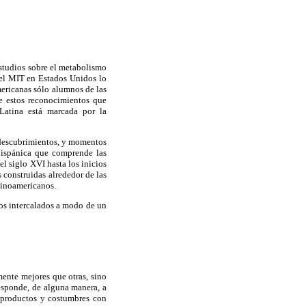
estudios sobre el metabolismo
del MIT en Estados Unidos lo
mericanas sólo alumnos de las
e estos reconocimientos que
 Latina está marcada por la
y descubrimientos, y momentos
ehispánica que comprende las
l siglo XVI hasta los inicios
 construidas alrededor de las
atinoamericanos.
tos intercalados a modo de un
mente mejores que otras, sino
esponde, de alguna manera, a
ar productos y costumbres con