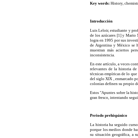
Key words:
History, chemistr
Introducción
Luis Leloir, estudiante y pr
de los azúcares [1] y Mario
logra en 1995 por sus invest
de Argentina y México se h
muestran más aciertos pers
inconsistencia.
En este artículo, a veces co
relevantes de la historia d
técnicas empíricas de lo que
del siglo XIX , enmarcado po
colonias definen su propio de
Estos "Apuntes sobre la hist
gran fresco, intentando segui
Periodo prehispánico
La historia ha seguido curso
porque los medios donde han
su situación geográfica, a s