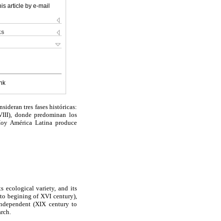
is article by e-mail
ks
nk
sideran tres fases históricas:
VIII), donde predominan los
 Hoy América Latina produce
s ecological variety, and its
 to begining of XVI century),
Independent (XIX century to
arch.