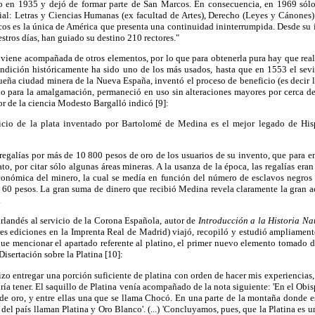
o en 1935 y dejó de formar parte de San Marcos. En consecuencia, en 1969 sólo 
ial: Letras y Ciencias Humanas (ex facultad de Artes), Derecho (Leyes y Cánones
s es la única de América que presenta una continuidad ininterrumpida. Desde su in
stros días, han guiado su destino 210 rectores."
ta viene acompañada de otros elementos, por lo que para obtenerla pura hay que rea
fundición históricamente ha sido uno de los más usados, hasta que en 1553 el se
eña ciudad minera de la Nueva España, inventó el proceso de beneficio (es decir la
o para la amalgamación, permaneció en uso sin alteraciones mayores por cerca de t
ador de la ciencia Modesto Bargalló indicó [9]:
icio de la plata inventado por Bartolomé de Medina es el mejor legado de His
regalías por más de 10 800 pesos de oro de los usuarios de su invento, que para e
o, por citar sólo algunas áreas mineras. A la usanza de la época, las regalías eran 
onómica del minero, la cual se medía en función del número de esclavos negros 
e 60 pesos. La gran suma de dinero que recibió Medina revela claramente la gran 
.
rlandés al servicio de la Corona Española, autor de
Introducción a la Historia Na
res ediciones en la Imprenta Real de Madrid) viajó, recopiló y estudió ampliament
que mencionar el apartado referente al platino, el primer nuevo elemento tomado d
Disertación sobre la Platina [10]:
zo entregar una porción suficiente de platina con orden de hacer mis experiencias, 
ía tener. El saquillo de Platina venía acompañado de la nota siguiente: 'En el Ob
e oro, y entre ellas una que se llama Chocó. En una parte de la montaña donde e
del país llaman Platina y Oro Blanco'. (...) 'Concluyamos, pues, que la Platina es u