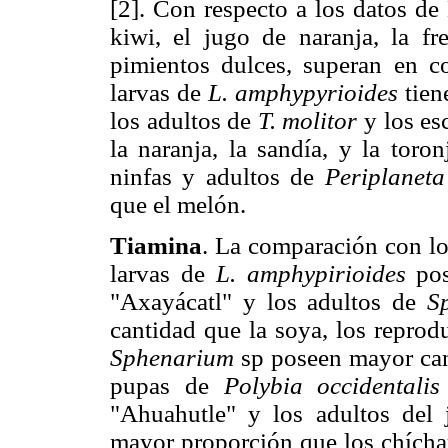
[2]. Con respecto a los datos de
kiwi, el jugo de naranja, la fr
pimientos dulces, superan en co
larvas de
L. amphypyrioides
tien
los adultos de
T. molitor
y los es
la naranja, la sandía, y la toro
ninfas y adultos de
Periplanet
que el melón.
Tiamina
. La comparación con lo
larvas de
L. amphypirioides
pos
"Axayácatl" y los adultos de
S
cantidad que la soya, los reprod
Sphenarium
sp poseen mayor cant
pupas de
Polybia occidentali
"Ahuahutle" y los adultos del
mayor proporción que los chíchar