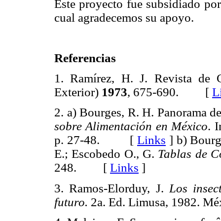
Este proyecto fue subsidiado 
cual agradecemos su apoyo.
Referencias
1. Ramírez, H. J. Revista de
Exterior)
1973
, 675-690. [
L
2. a) Bourges, R. H. Panorama de 
sobre Alimentación en México
. 
p. 27-48. [
Links
]
b) Bourge
E.; Escobedo O., G.
Tablas de C
248. [
Links
]
3. Ramos-Elorduy, J.
Los insec
futuro.
2a. Ed. Limusa, 1982. M