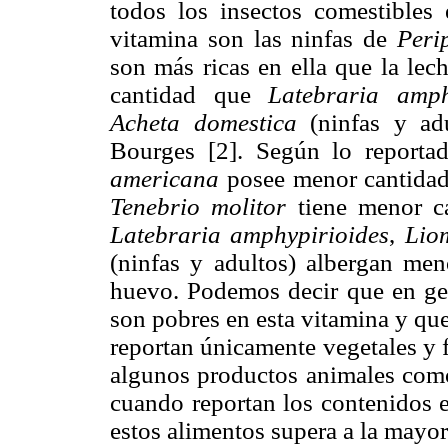
todos los insectos comestibles 
vitamina son las ninfas de
Peri
son más ricas en ella que la lec
cantidad que
Latebraria amph
Acheta domestica
(ninfas y ad
Bourges [2]. Según lo report
americana
posee menor cantidad 
Tenebrio molitor
tiene menor ca
Latebraria amphypirioides
,
Lio
(ninfas y adultos) albergan meno
huevo. Podemos decir que en gen
son pobres en esta vitamina y que 
reportan únicamente vegetales y f
algunos productos animales como 
cuando reportan los contenidos 
estos alimentos supera a la mayor