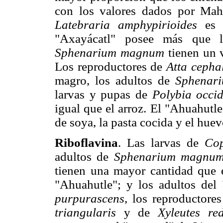
con los valores dados por Mah
Latebraria amphypirioides
es s
"Axayácatl" posee más que la
Sphenarium magnum
tienen un v
Los reproductores de
Atta cepha
magro, los adultos de
Sphenar
larvas y pupas de
Polybia occi
igual que el arroz. El "Ahuahutle
de soya, la pasta cocida y el huev
Riboflavina
. Las larvas de
Cop
adultos de
Sphenarium magnu
tienen una mayor cantidad que e
"Ahuahutle"; y los adultos del
purpurascens
, los reproductore
triangularis
y de
Xyleutes re