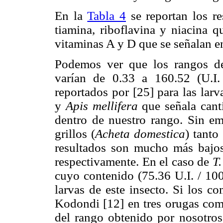
En la
Tabla 4
se reportan los re
tiamina, riboflavina y niacina 
vitaminas A y D que se señalan en
Podemos ver que los rangos de
varían de 0.33 a 160.52 (U.I
reportados por [25] para las lar
y
Apis mellifera
que señala canti
dentro de nuestro rango. Sin em
grillos (
Acheta domestica
) tanto
resultados son mucho más bajos 
respectivamente. En el caso de
T.
cuyo contenido (75.36 U.I. / 100
larvas de este insecto. Si los c
Kodondi [12] en tres orugas come
del rango obtenido por nosotros;