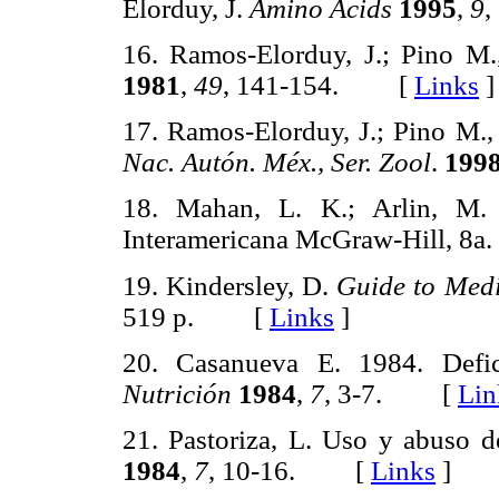
Elorduy, J.
Amino Acids
1995
,
9
16. Ramos-Elorduy, J.; Pino M.
1981
,
49
, 141-154. [
Links
]
17. Ramos-Elorduy, J.; Pino M.,
Nac. Autón. Méx., Ser. Zool
.
199
18. Mahan, L. K.; Arlin, M
Interamericana McGraw-Hill, 8a.
19. Kindersley, D.
Guide to Med
519 p. [
Links
]
20. Casanueva E. 1984. Defi
Nutrición
1984
,
7
, 3-7. [
Lin
21. Pastoriza, L. Uso y abuso d
1984
,
7
, 10-16. [
Links
]