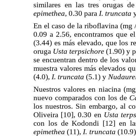
similares en las tres orugas d
epimethea
, 0.30 para
I. truncata
y
En el caso de la riboflavina (mg
0.09 a 2.56, encontramos que e
(3.44) es más elevado, que los r
oruga
Usta terpsichore
(1.90) y p
se encuentran dentro de los valo
muestra valores más elevados qu
(4.0),
I. truncata
(5.1) y
Nudaurel
Nuestros valores en niacina (mg
nuevo comparados con los de
C
los nuestros. Sin embargo, al c
Oliveira [10], 0.30 en
Usta terp
con los de Kodondi [12] en l
epimethea
(11),
I. truncata
(10.9