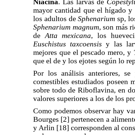
Niacina
. Las larvas de
Copesty
mayor cantidad que el hígado y 
los adultos de
Sphenarium
sp, lo
Sphenarium magnum
, son más r
de
Atta mexicana
, los huevec
Euschistus taxcoensis
y las la
mejores que el pescado mero, y
que el de y los ejotes según lo r
Por los análisis anteriores, s
comestibles estudiados poseen m
sobre todo de Riboflavina, en d
valores superiores a los de los p
Como podemos observar hay varia
Bourges [2] pertenecen a alimen
y Arlin [18] corresponden al con