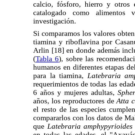
calcio, fósforo, hierro y otros
catalogado como alimentos va
investigación.
Si comparamos los valores obteni
tiamina y riboflavina por Casa
Arlin [18] en donde además inclu
(
Tabla 6
), sobre las recomendac
humanos en diferentes etapas de
para la tiamina,
Latebraria am
requerimientos de todas las edade
6 años y mujeres adultas,
Sphe
años, los reproductores de
Atta 
el resto de las especies cumple
compararlos con los datos de Ma
que
Latebraria amphypyrioides
en todas las edades, el "Axayác