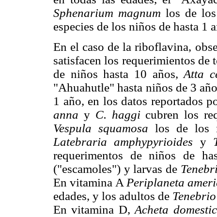
Sphenarium magnum
los de los
especies de los niños de hasta 1 
En el caso de la riboflavina, ob
satisfacen los requerimientos de 
de niños hasta 10 años,
Atta c
"Ahuahutle" hasta niños de 3 años
1 año, en los datos reportados p
anna
y
C. haggi
cubren los re
Vespula squamosa
los de los 
Latebraria amphypyrioides
y
requerimentos de niños de h
("escamoles") y larvas de
Tenebri
En vitamina A
Periplaneta amer
edades, y los adultos de
Tenebrio
En vitamina D,
Acheta domesti