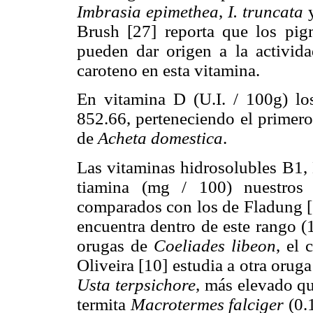
Imbrasia epimethea
,
I. truncata
Brush [27] reporta que los pig
pueden dar origen a la activida
caroteno en esta vitamina.
En vitamina D (U.I. / 100g) lo
852.66, perteneciendo el primer
de
Acheta domestica
.
Las vitaminas hidrosolubles B1, 
tiamina (mg / 100) nuestros 
comparados con los de Fladung [
encuentra dentro de este rango (1
orugas de
Coeliades libeon
, el 
Oliveira [10] estudia a otra orug
Usta terpsichore
, más elevado qu
termita
Macrotermes falciger
(0.