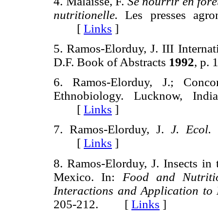
4. Malaisse, F.
Se nourrir en forê
nutritionelle.
Les presses agro
[
Links
]
5. Ramos-Elorduy, J. III Interna
D.F. Book of Abstracts
1992
, p
6. Ramos-Elorduy, J.; Conco
Ethnobiology. Lucknow, Ind
[
Links
]
7. Ramos-Elorduy, J.
J. Ecol.
[
Links
]
8. Ramos-Elorduy, J. Insects in 
Mexico. In:
Food and Nutritio
Interactions and Application to
205-212. [
Links
]