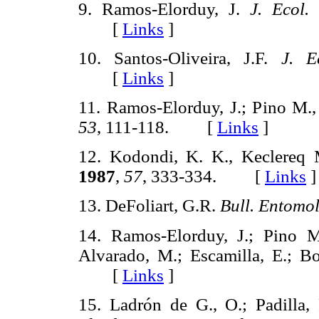
9. Ramos-Elorduy, J.
J. Ecol.
[
Links
]
10. Santos-Oliveira, J.F.
J. E
[
Links
]
11. Ramos-Elorduy, J.; Pino M.,
53
, 111-118. [
Links
]
12. Kodondi, K. K., Keclereq
1987
,
57
, 333-334. [
Links
]
13. DeFoliart, G.R.
Bull. Entomol
14. Ramos-Elorduy, J.; Pino M
Alvarado, M.; Escamilla, E.; B
[
Links
]
15. Ladrón de G., O.; Padilla, 