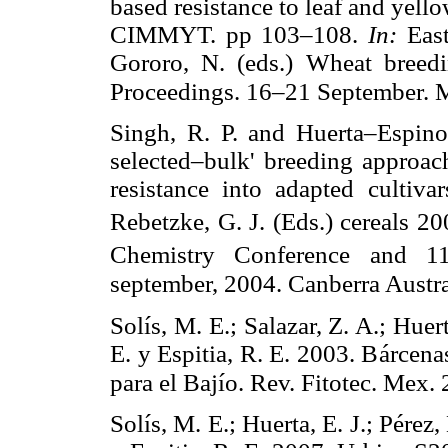
based resistance to leaf and yell
CIMMYT. pp 103–108.
In:
Eas
Gororo, N. (eds.) Wheat breedi
Proceedings. 16–21 September. Mi
Singh, R. P. and Huerta–Espino,
selected–bulk' breeding approach
resistance into adapted cultiva
Rebetzke, G. J. (Eds.) cereals 2
Chemistry Conference and 1
september, 2004. Canberra Austra
Solís, M. E.; Salazar, Z. A.; Huer
E. y Espitia, R. E. 2003. Bárcen
para el Bajío. Rev. Fitotec. Mex.
Solís, M. E.; Huerta, E. J.; Pérez,