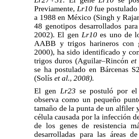
Previamente,
Lr10
fue postulado
a 1988 en México (Singh y Rajar
48 genotipos desarrollados par
2002). El gen
Lr10
es uno de lo
AABB y trigos harineros con
2000), ha sido identificado y co
trigos duros (Aguilar–Rincón
et
se ha postulado en Bárcenas S
(Solís
et al., 2008).
El gen
Lr23
se postuló por el 
observa como un pequeño punto 
tamaño de la punta de un alfiler
célula causada por la infección
de los genes de resistencia m
desarrolladas para las áreas d