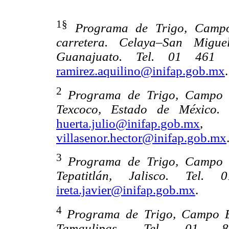
1§
Programa de Trigo, Campo
carretera. Celaya–San Migu
Guanajuato. Tel. 01 461
ramirez.aquilino@inifap.gob.mx
.
2
Programa de Trigo, Campo E
Texcoco, Estado de México
huerta.julio@inifap.gob.mx
villasenor.hector@inifap.gob.mx
3
Programa de Trigo, Campo E
Tepatitlán, Jalisco. T
ireta.javier@inifap.gob.mx
.
4
Programa de Trigo, Campo Ex
Tamaulipas. Tel. 0