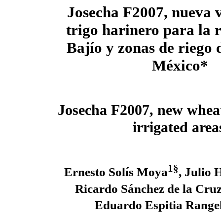
Josecha F2007, nueva 
trigo harinero para la 
Bajío y zonas de riego 
México
*
Josecha F2007, new wheat 
irrigated are
1§
Ernesto Solís Moya
, Julio
Ricardo Sánchez de la Cru
Eduardo Espitia Range