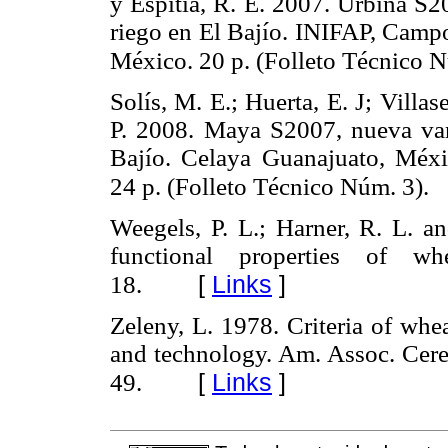
y Espitia, R. E. 2007. Urbina S2
riego en El Bajío. INIFAP, Camp
México. 20 p. (Folleto Técnico N
Solís, M. E.; Huerta, E. J; Villa
P. 2008. Maya S2007, nueva vari
Bajío. Celaya Guanajuato, Méx
24 p. (Folleto Técnico Núm. 3).
Weegels, P. L.; Harner, R. L. an
functional properties of wh
[
Links
]
18.
Zeleny, L. 1978. Criteria of whe
and technology. Am. Assoc. Cerea
[
Links
]
49.