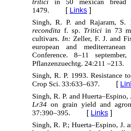
tritici
in 50 mexican bread w
[
Links
]
1479.
Singh, R. P. and Rajaram, S. 
recondita
f. sp.
Tritici
in 73 m
cultivars.
In:
Zeller, F. J. and F
european and mediterranean
Conference. 8–11 september, 
Pflanzenzuechtg. 24:211 –213.
Singh, R. P. 1993. Resistance to
[
Lin
Crop Sci. 33:633–637.
Singh, R. P. and Huerta–Espino, J
Lr34
on grain yield and agron
[
Links
]
37:390–395.
Singh, R. P.; Huerta–Espino, J. 