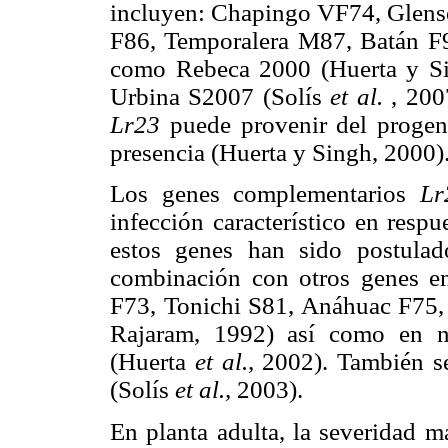
incluyen: Chapingo VF74, Glen
F86, Temporalera M87, Batán F96
como Rebeca 2000 (Huerta y S
Urbina S2007 (Solís
et al.
, 200
Lr23
puede provenir del progen
presencia (Huerta y Singh, 2000)
Los genes complementarios
Lr
infección característico en resp
estos genes han sido postula
combinación con otros genes en
F73, Tonichi S81, Anáhuac F75,
Rajaram, 1992) así como en n
(Huerta
et al.,
2002). También s
(Solís
et al.,
2003).
En planta adulta, la severidad 