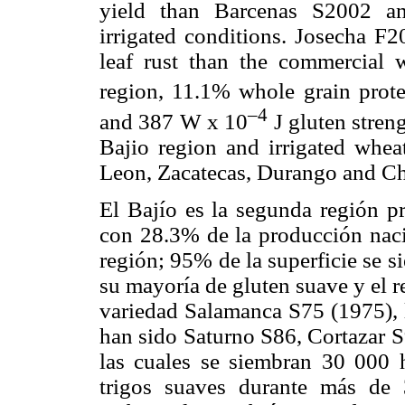
yield than Barcenas S2002 a
irrigated conditions. Josecha F2
leaf rust than the commercial 
region, 11.1% whole grain prot
–4
and 387 W x 10
J gluten stren
Bajio region and irrigated whe
Leon, Zacatecas, Durango and C
El Bajío es la segunda región p
con 28.3% de la producción nacio
región; 95% de la superficie se s
su mayoría de gluten suave y el re
variedad Salamanca S75 (1975), l
han sido Saturno S86, Cortazar S
las cuales se siembran 30 000 
trigos suaves durante más de 