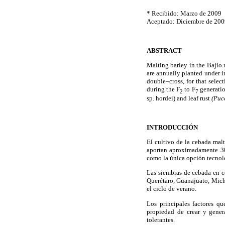
* Recibido: Marzo de 2009
Aceptado: Diciembre de 200
ABSTRACT
Malting barley in the Bajio 
are annually planted under i
double–cross, for that selec
during the F
to F
generation
2
7
sp. hordei) and leaf rust
(Puc
INTRODUCCIÓN
El cultivo de la cebada mal
aportan aproximadamente 30
como la única opción tecnoló
Las siembras de cebada en c
Querétaro, Guanajuato, Micho
el ciclo de verano.
Los principales factores qu
propiedad de crear y gener
tolerantes.