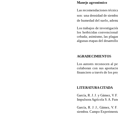
Manejo agronómico
Las recomendaciones técnica
son: una densidad de siembr
de humedad del suelo, ademá
Los trabajos de investigació
los herbicidas convencional
cebada; asimismo, las plagas
algunas etapas del desarroll
AGRADECIMIENTOS
Los autores reconocen al pe
colaboran con sus aportacio
financiero a través de los pr
LITERATURA CITADA
García, R. J. J. y Gámez, V.
Impulsora Agrícola S. A. Fu
García, R. J. J.; Gámez, V. 
siembra. Campo Experimental