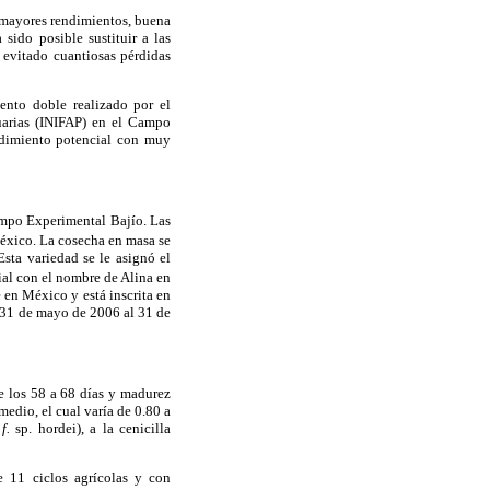
 mayores rendimientos, buena
sido posible sustituir a las
 evitado cuantiosas pérdidas
ento doble realizado por el
cuarias (INIFAP) en el Campo
ndimiento potencial con muy
mpo Experimental Bajío. Las
éxico. La cosecha en masa se
sta variedad se le asignó el
l con el nombre de Alina en
 en México y está inscrita en
l 31 de mayo de 2006 al 31 de
de los 58 a 68 días y madurez
medio, el cual varía de 0.80 a
 f.
sp. hordei), a la cenicilla
 11 ciclos agrícolas y con