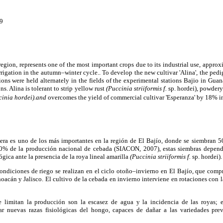
9
region, represents one of the most important crops due to its industrial use, appro
rrigation in the autumn–winter cycle.. To develop the new cultivar 'Alina', the pedi
tions were held alternately in the fields of the experimental stations Bajio in Gu
s. Alina is tolerant to strip yellow rust
(Puccinia striiformis f.
sp. hordei), powder
cinia hordei).and
overcomes the yield of commercial cultivar 'Esperanza' by 18% in
tera es uno de los más importantes en la región de El Bajío, donde se siembran 50
% de la producción nacional de cebada (SIACON, 2007), estas siembras depend
gica ante la presencia de la roya lineal amarilla
(Puccinia striiformis f.
sp. hordei).
ondiciones de riego se realizan en el ciclo otoño–invierno en El Bajío, que compr
acán y Jalisco. El cultivo de la cebada en invierno interviene en rotaciones con 
e limitan la producción son la escasez de agua y la incidencia de las royas; 
ar nuevas razas fisiológicas del hongo, capaces de dañar a las variedades pr