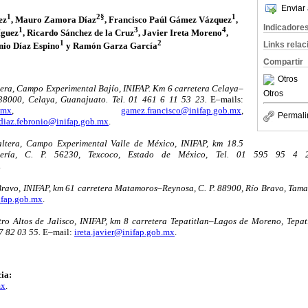
Enviar 
1
2§
1
ez
, Mauro Zamora Díaz
, Francisco Paúl Gámez Vázquez
,
Indicadore
1
3
4
íguez
, Ricardo Sánchez de la Cruz
, Javier Ireta Moreno
,
1
2
Links rela
nio Díaz Espino
y Ramón Garza García
Compartir
Otros
ra, Campo Experimental Bajío, INIFAP. Km 6 carretera Celaya–
Otros
 38000, Celaya, Guanajuato. Tel. 01 461 6 11 53 23.
E–mails:
.mx
,
gamez.francisco@inifap.gob.mx
,
Permali
diaz.febronio@inifap.gob.mx
.
tera, Campo Experimental Valle de México, INIFAP, km 18.5
chería, C. P. 56230, Texcoco, Estado de México, Tel. 01 595 95 4 
.
avo, INIFAP, km 61 carretera Matamoros–Reynosa, C. P. 88900, Río Bravo, Tamau
ifap.gob.mx
.
o Altos de Jalisco, INIFAP, km 8 carretera Tepatitlan–Lagos de Moreno, Tepati
7 82 03 55.
E–mail:
ireta.javier@inifap.gob.mx
.
ia:
mx
.