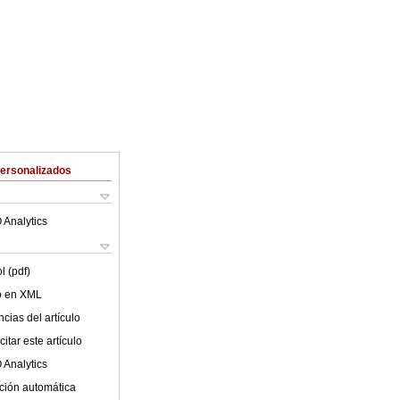
Personalizados
 Analytics
l (pdf)
lo en XML
cias del artículo
itar este artículo
 Analytics
ción automática