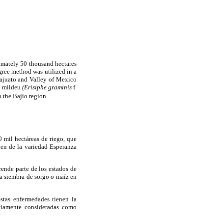
ximately 50 thousand hectares
gree method was utilized in a
anajuato and Valley of Mexico
y mildeu
(Erisiphe graminis
f.
 the Bajio region.
 mil hectáreas de riego, que
en de la variedad Esperanza
ende parte de los estados de
la siembra de sorgo o maíz en
estas enfermedades tienen la
eviamente consideradas como