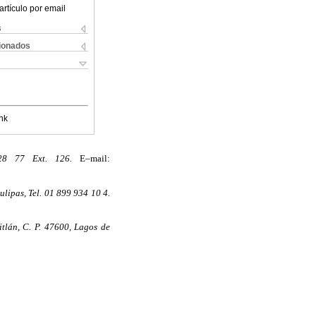
artículo por email
s
cionados
nk
28 77 Ext. 126.
E–mail:
lipas, Tel. 01 899 934 10 4.
tlán, C. P. 47600, Lagos de