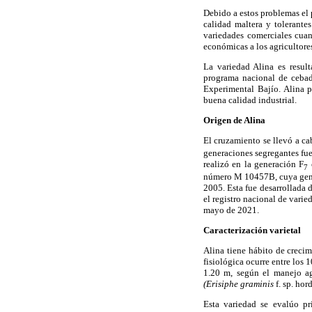
Debido a estos problemas el
calidad maltera y tolerante
variedades comerciales cuan
económicas a los agricultore
La variedad Alina es resul
programa nacional de cebada
Experimental Bajío. Alina 
buena calidad industrial.
Origen de Alina
El cruzamiento se llevó a c
generaciones segregantes fu
realizó en la generación F
c
7
número M 10457B, cuya gene
2005. Esta fue desarrollada 
el registro nacional de vari
mayo de 2021.
Caracterización varietal
Alina tiene hábito de crecim
fisiológica ocurre entre los 
1.20 m, según el manejo ag
(Erisiphe graminis
f. sp. ho
Esta variedad se evalúo p