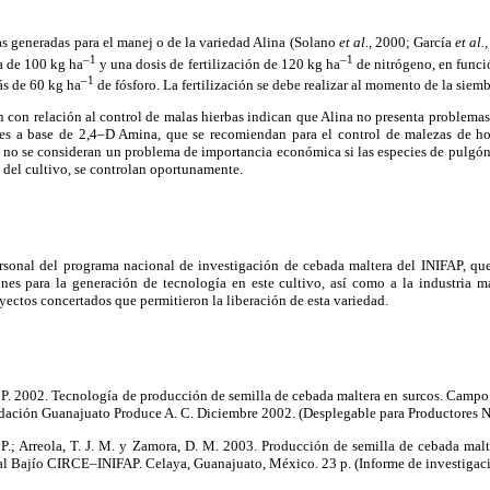
s generadas para el manej o de la variedad Alina (Solano
et al.,
2000; García
et al.
–1
–1
a de 100 kg ha
y una dosis de fertilización de 120 kg ha
de nitrógeno, en funci
–1
s de 60 kg ha
de fósforo. La fertilización se debe realizar al momento de la siemb
n con relación al control de malas hierbas indican que Alina no presenta problemas 
es a base de 2,4–D Amina, que se recomiendan para el control de malezas de ho
 no se consideran un problema de importancia económica si las especies de pulgón,
o del cultivo, se controlan oportunamente.
rsonal del programa nacional de investigación de cebada maltera del INIFAP, que
nes para la generación de tecnología en este cultivo, así como a la industria m
oyectos concertados que permitieron la liberación de esta variedad.
 F. P. 2002. Tecnología de producción de semilla de cebada maltera en surcos. Cam
ndación Guanajuato Produce A. C. Diciembre 2002. (Desplegable para Productores N
F. P.; Arreola, T. J. M. y Zamora, D. M. 2003. Producción de semilla de cebada malt
 Bajío CIRCE–INIFAP. Celaya, Guanajuato, México. 23 p. (Informe de investigaci