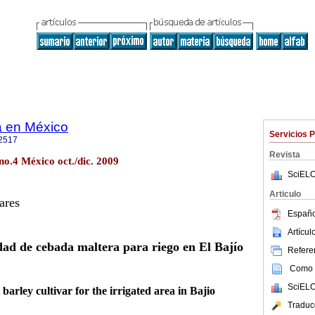
ca en México
Servicios 
2517
Revista
no.4 México oct./dic. 2009
SciELO
Articulo
ares
Españo
Artícu
dad de cebada maltera para riego en El Bajío
Referen
Como c
SciELO
barley cultivar for the irrigated area in Bajio
Traduc