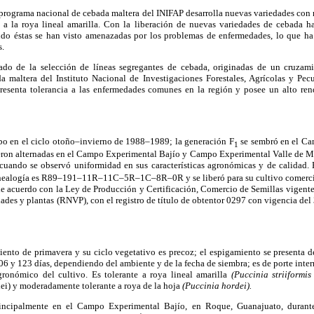
 programa nacional de cebada maltera del INIFAP desarrolla nuevas variedades con
s a la roya lineal amarilla. Con la liberación de nuevas variedades de cebada ha 
do éstas se han visto amenazadas por los problemas de enfermedades, lo que ha
s.
tado de la selección de líneas segregantes de cebada, originadas de un cruzami
 maltera del Instituto Nacional de Investigaciones Forestales, Agrícolas y Pe
presenta tolerancia a las enfermedades comunes en la región y posee un alto re
abo en el ciclo otoño–invierno de 1988–1989; la generación F
se sembró en el Ca
1
eron alternadas en el Campo Experimental Bajío y Campo Experimental Valle de M
uando se observó uniformidad en sus características agronómicas y de calidad. E
alogía es R89–191–11R–11C–5R–1C–8R–0R y se liberó para su cultivo comercia
de acuerdo con la Ley de Producción y Certificación, Comercio de Semillas vigente
edades y plantas (RNVP), con el registro de título de obtentor 0297 con vigencia de
iento de primavera y su ciclo vegetativo es precoz; el espigamiento se presenta 
106 y 123 días, dependiendo del ambiente y de la fecha de siembra; es de porte inter
ronómico del cultivo. Es tolerante a roya lineal amarilla
(Puccinia striiformis
rdei) y moderadamente tolerante a roya de la hoja
(Puccinia hordei).
rincipalmente en el Campo Experimental Bajío, en Roque, Guanajuato, durante