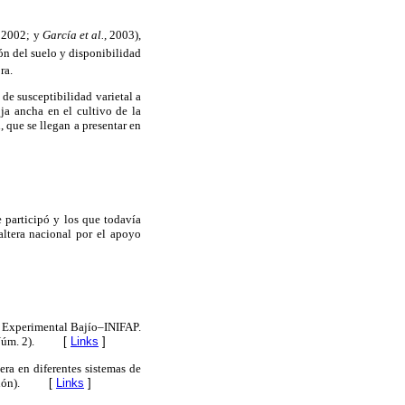
,
2002; y
García et al.,
2003),
ón del suelo y disponibilidad
ra.
de susceptibilidad varietal a
ja ancha en el cultivo de la
 que se llegan a presentar en
 participó y los que todavía
altera nacional por el apoyo
po Experimental Bajío–INIFAP.
úm. 2).
[
Links
]
era en diferentes sistemas de
ón).
[
Links
]