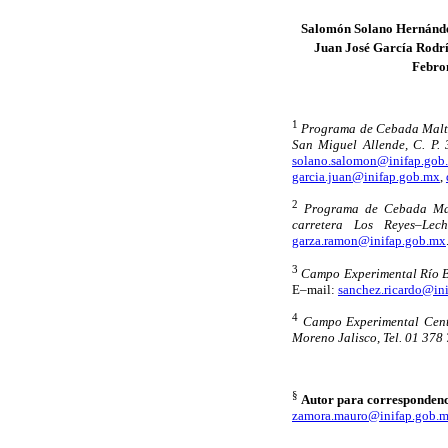
Salomón Solano Hernánd
Juan José García Rodr
Febro
1
Programa de Cebada Malte
San Miguel Allende, C. P.
solano.salomon@inifap.gob
garcia.juan@inifap.gob.mx
,
2
Programa de Cebada Mal
carretera Los Reyes–Le
garza.ramon@inifap.gob.mx
3
Campo Experimental Río Br
E–mail:
sanchez.ricardo@in
4
Campo Experimental Centr
Moreno Jalisco, Tel. 01 378 
§
Autor para correspondenc
zamora.mauro@inifap.gob.