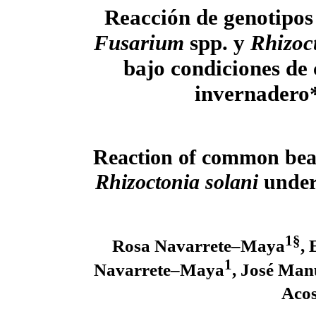
Reacción de genotipos 
Fusarium
spp. y
Rhizoct
bajo condiciones de
invernadero
Reaction of common bea
Rhizoctonia solani
under
1§
Rosa Navarrete–Maya
,
1
Navarrete–Maya
, José Man
Acos