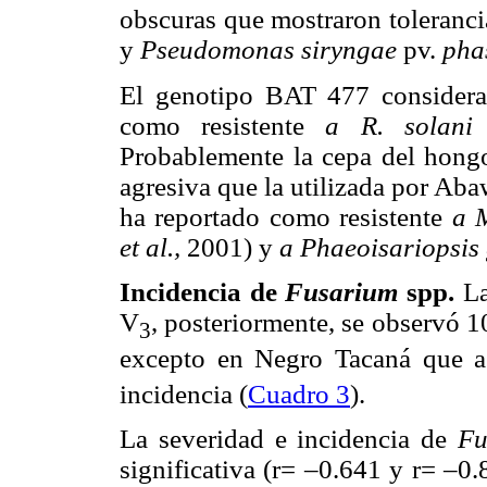
obscuras que mostraron toleranc
y
Pseudomonas siryngae
pv.
pha
El genotipo BAT 477 considera
como resistente
a R. solan
Probablemente la cepa del hongo 
agresiva que la utilizada por Ab
ha reportado como resistente
a 
et al.,
2001) y
a Phaeoisariopsis
Incidencia de
Fusarium
spp.
La
V
, posteriormente, se observó 1
3
excepto en Negro Tacaná que a 
incidencia (
Cuadro 3
).
La severidad e incidencia de
F
significativa (r= –0.641 y r= –0