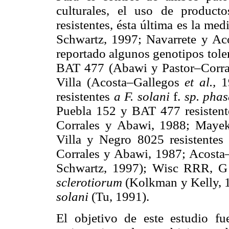
culturales, el uso de product
resistentes, ésta última es la m
Schwartz, 1997; Navarrete y Ac
reportado algunos genotipos tolera
BAT 477 (Abawi y Pastor–Corral
Villa (Acosta–Gallegos
et al.,
1
resistentes
a F. solani
f.
sp. phas
Puebla 152 y BAT 477 resisten
Corrales y Abawi, 1988; Maye
Villa y Negro 8025 resistentes
Corrales y Abawi, 1987; Acost
Schwartz, 1997); Wisc RRR, G
sclerotiorum
(Kolkman y Kelly, 
solani
(Tu, 1991).
El objetivo de este estudio fu