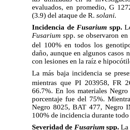
evaluados, en promedio, G 1272
(3.9) del ataque de R.
solani.
Incidencia de
Fusarium
spp.
L
Fusarium
spp. se observaron en 
del 100% en todos los genotipos
daño, aunque en algunos casos n
con lesiones en la raíz e hipocóti
La más baja incidencia se pres
mientras que PI 203958, FR 2
66.7%. En los materiales Negr
porcentaje fue del 75%. Mientr
Negro 8025, BAT 477, Negro I
100% de incidencia durante todo e
Severidad de
Fusarium
spp.
La 