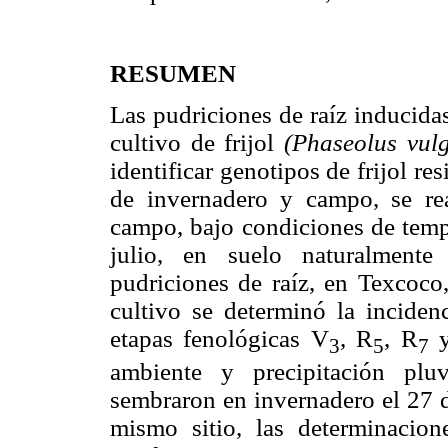
RESUMEN
Las pudriciones de raíz inducida
cultivo de frijol
(Phaseolus vul
identificar genotipos de frijol r
de invernadero y campo, se re
campo, bajo condiciones de temp
julio, en suelo naturalmente
pudriciones de raíz, en Texcoco
cultivo se determinó la inciden
etapas fenológicas V
, R
, R
y
3
5
7
ambiente y precipitación plu
sembraron en invernadero el 27 d
mismo sitio, las determinacio