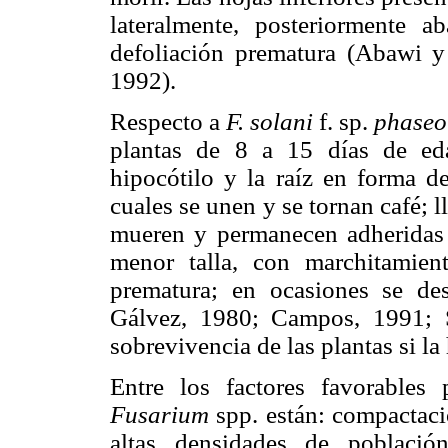
lateralmente, posteriormente 
defoliación prematura (Abawi y
1992).
Respecto a
F. solani
f. sp.
phaseo
plantas de 8 a 15 días de eda
hipocótilo y la raíz en forma de
cuales se unen y se tornan café; lle
mueren y permanecen adheridas a
menor talla, con marchitamient
prematura; en ocasiones se des
Gálvez, 1980; Campos, 1991; 
sobrevivencia de las plantas si l
Entre los factores favorables 
Fusarium
spp. están: compactac
altas densidades de població