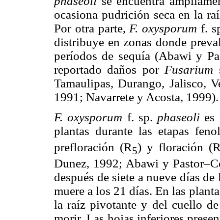
phaseoli
se encuentra ampliamen
ocasiona pudrición seca en la r
Por otra parte,
F. oxysporum
f. s
distribuye en zonas donde preval
períodos de sequía (Abawi y Pa
reportado daños por
Fusarium
Tamaulipas, Durango, Jalisco, 
1991; Navarrete y Acosta, 1999).
F. oxysporum
f. sp.
phaseoli
es 
plantas durante las etapas feno
prefloración (R
) y floración (
5
Dunez, 1992; Abawi y Pastor–Cor
después de siete a nueve días de 
muere a los 21 días. En las plant
la raíz pivotante y del cuello de
morir. Las hojas inferiores prese