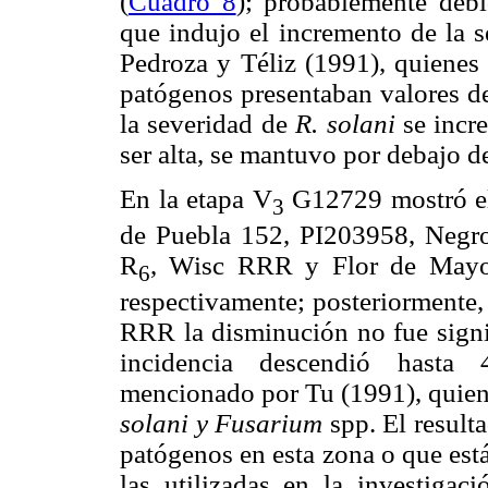
(
Cuadro 8
); probablemente deb
que indujo el incremento de la 
Pedroza y Téliz (1991), quienes 
patógenos presentaban valores de
la severidad de
R. solani
se incr
ser alta, se mantuvo por debajo d
En la etapa V
G12729 mostró el
3
de Puebla 152, PI203958, Negr
R
, Wisc RRR y Flor de Mayo 
6
respectivamente; posteriormente
RRR la disminución no fue signif
incidencia descendió hasta 4
mencionado por Tu (1991), quie
solani y Fusarium
spp. El result
patógenos en esta zona o que está
las utilizadas en la investiga