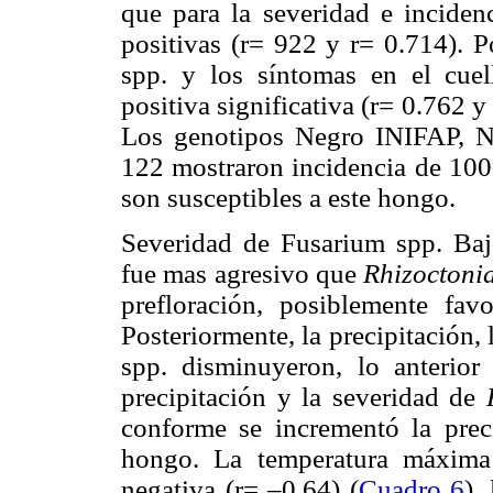
que para la severidad e incide
positivas (r= 922 y r= 0.714). P
spp. y los síntomas en el cuel
positiva significativa (r= 0.762 y
Los genotipos Negro INIFAP, 
122 mostraron incidencia de 100%
son susceptibles a este hongo.
Severidad de Fusarium spp. Ba
fue mas agresivo que
Rhizoctonia
prefloración, posiblemente favo
Posteriormente, la precipitación,
spp. disminuyeron, lo anterior 
precipitación y la severidad de
conforme se incrementó la preci
hongo. La temperatura máxima
negativa (r= –0.64) (
Cuadro 6
),