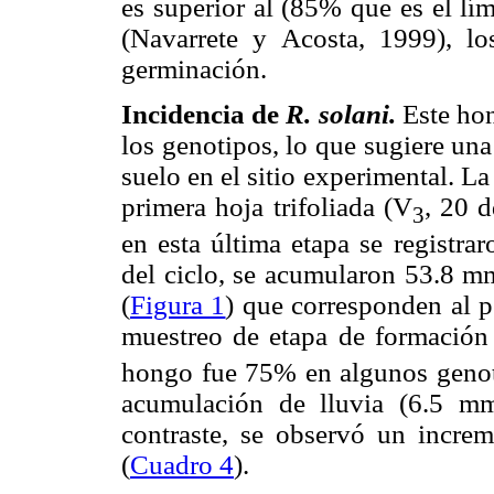
es superior al (85% que es el lí
(Navarrete y Acosta, 1999), 
germinación.
Incidencia de
R. solani.
Este ho
los genotipos, lo que sugiere una
suelo en el sitio experimental. La
primera hoja trifoliada (V
, 20 d
3
en esta última etapa se registrar
del ciclo, se acumularon 53.8 mm
(
Figura 1
) que corresponden al p
muestreo de etapa de formación
hongo fue 75% en algunos genoti
acumulación de lluvia (6.5 mm
contraste, se observó un incre
(
Cuadro 4
).