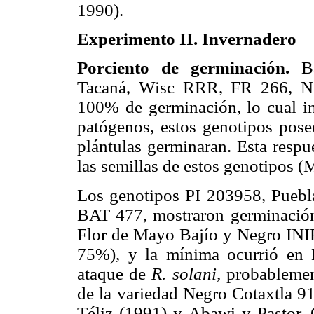
1990).
Experimento II. Invernadero
Porciento de germinación.
B
Tacaná, Wisc RRR, FR 266, N
100% de germinación, lo cual in
patógenos, estos genotipos posee
plántulas germinaran. Esta respu
las semillas de estos genotipos (
Los genotipos PI 203958, Puebla
BAT 477, mostraron germinación
Flor de Mayo Bajío y Negro INIF
75%), y la mínima ocurrió en
ataque de
R. solani,
probablemen
de la variedad Negro Cotaxtla 9
Téliz (1991) y Abawi y Pastor–C