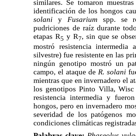
similares. Se tomaron muestras 
identificación de los hongos ca
solani
y
Fusarium
spp. se r
pudriciones de raíz durante todo
etapas R
y R
, sin que se obs
5
7
mostró resistencia intermedia
silvestre) fue resistente en las p
ningún genotipo mostró un patr
campo, el ataque de
R. solani
fu
mientras que en invernadero el a
los genotipos Pinto Villa, Wi
resistencia intermedia y fuero
hongos, pero en invernadero most
severidad de los patógenos mos
condiciones climáticas registradas
Palabras clave:
Phaseolus vulg