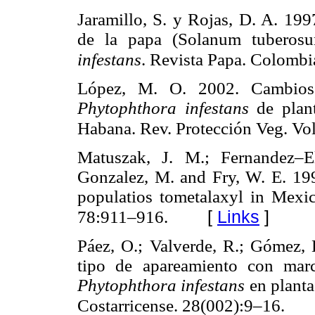
Jaramillo, S. y Rojas, D. A. 199
de la papa (Solanum tuberos
infestans
. Revista Papa. Colombia
López, M. O. 2002. Cambios 
Phytophthora infestans
de plant
Habana. Rev. Protección Veg. Vol
Matuszak, J. M.; Fernandez–E
Gonzalez, M. and Fry, W. E. 199
populatios tometalaxyl in Mexic
[
Links
]
78:911–916.
Páez, O.; Valverde, R.; Gómez, 
tipo de apareamiento con marc
Phytophthora infestans
en planta
Costarricense. 28(002):9–16.