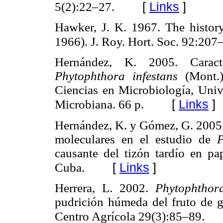
[
Links
]
5(2):22–27.
Hawker, J. K. 1967. The history
1966). J. Roy. Hort. Soc. 92:20
Hernández, K. 2005. Caracte
Phytophthora infestans
(Mont.)
Ciencias en Microbiología, Uni
[
Links
]
Microbiana. 66 p.
Hernández, K. y Gómez, G. 2005.
moleculares en el estudio de
P
causante del tizón tardío en pa
[
Links
]
Cuba.
Herrera, L. 2002.
Phytophthor
pudrición húmeda del fruto de 
Centro Agrícola 29(3):85–89.