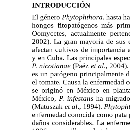
INTRODUCCIÓN
El género
Phytophthora
, hasta h
hongos fitopatógenos más prim
Oomycetes, actualmente perte
2002). La gran mayoría de sus e
afectan cultivos de importancia
y en Cuba. Las principales espe
P. nicotianae
(Paéz
et al
., 2004)
es un patógeno principalmente d
el tomate. Causa la enfermedad c
se originó en México en planta
México,
P. infestans
ha migrado 
(Matuszak
et al
., 1994).
Phytopht
enfermedad conocida como pata pr
daños considerables. La enferm