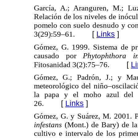
García, A.; Aranguren, M.; Lu
Relación de los niveles de inócu
pomelo con suelo desnudo y con 
[
Links
]
3(29):59–61.
Gómez, G. 1999. Sistema de pro
causado por
Phytophthora in
[
L
Fitosanidad 3(2):75–76.
Gómez, G.; Padrón, J.; y Mau
meteorológico del niño–oscilació
la papa y el moho azul del t
[
Links
]
26.
Gómez, G. y Suárez, M. 2001. Pr
infestans
(Mont.) de Bary) de la
cultivo e intervalo de los prime