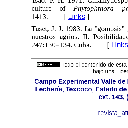
Tsao, P. H. 1971. Chlamydospor
culture of
Phytophthora par
[
Links
]
1413.
Tuset, J. J. 1983. La "gomosis" 
nuestros agrios. II. Posibilida
[
Link
247:130–134. Cuba.
Todo el contenido de esta 
bajo una
Lice
Campo Experimental Valle de 
Lechería, Texcoco, Estado de
ext. 143,
revista_