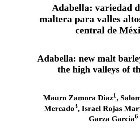
Adabella: variedad 
maltera para valles alto
central de Méx
Adabella: new malt barley
the high valleys of t
1
Mauro Zamora Díaz
, Salo
3
Mercado
, Israel Rojas Mar
6
Garza García