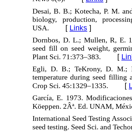
Desai, B. B.; Kotecha, P. M. a
biology, production, process
[
Links
]
USA.
Dornbos, D. L.; Mullen, R, E. 1
seed fill on seed weight, germi
[
Lin
Plant Sci. 71:373–383.
Egli, D. B.; TeKrony, D. M.; H
temperature during seed filling
[
Crop Sci. 45:1329–1335.
García, E. 1973. Modificaciones 
Köeppen. 2Âª. Ed. UNAM, Méxic
International Seed Testing Associ
seed testing. Seed Sci. and Tech