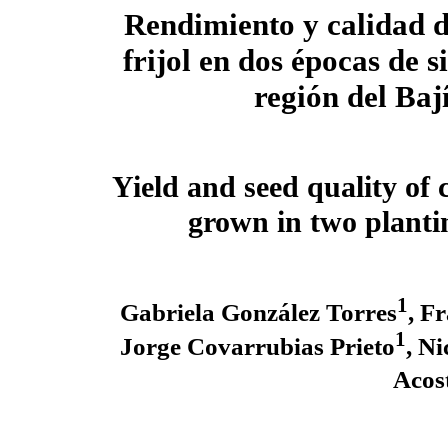
Rendimiento y calidad d
frijol en dos épocas de 
región del Baj
Yield and seed quality o
grown in two plantin
1
Gabriela González Torres
, F
1
Jorge Covarrubias Prieto
, N
Acos