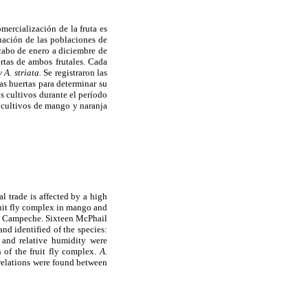
ercialización de la fruta es
tuación de las poblaciones de
 cabo de enero a diciembre de
tas de ambos frutales. Cada
 A. striata.
Se registraron las
as huertas para determinar su
 cultivos durante el período
s cultivos de mango y naranja
l trade is affected by a high
fruit fly complex in mango and
l, Campeche. Sixteen McPhail
nd identified of the species:
 and relative humidity were
n of the fruit fly complex.
A.
orrelations were found between