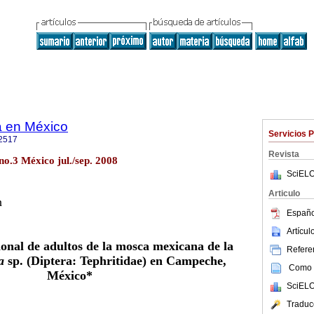
ca en México
Servicios 
2517
Revista
no.3 México jul./sep. 2008
SciELO
Articulo
n
Españo
Artícu
onal de adultos de la mosca mexicana de la
Referen
ha
sp. (Diptera: Tephritidae) en Campeche,
Como c
México*
SciELO
Traduc