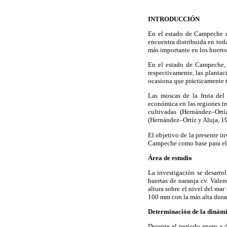
INTRODUCCIÓN
En el estado de Campeche un
encuentra distribuida en tod
más importante en los huerto
En el estado de Campeche, 
respectivamente, las plantac
ocasiona que prácticamente t
Las moscas de la fruta de
económica en las regiones tr
cultivadas (Hernández–Ort
(Hernández–Ortíz y Aluja, 1
El objetivo de la presente i
Campeche como base para el 
Área de estudio
La investigación se desarr
huertas de naranja cv. Vale
altura sobre el nivel del ma
100 mm con la más alta dura
Determinación de la dinámi
Durante el período enero a 