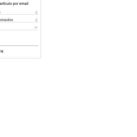
artículo por email
s
cionados
nk