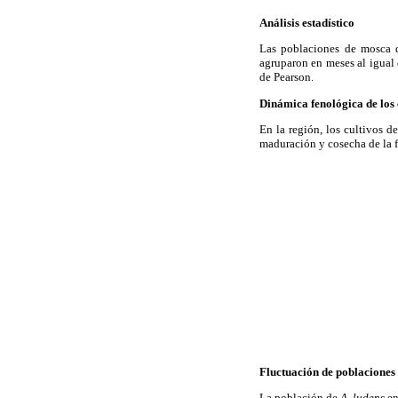
Análisis estadístico
Las poblaciones de mosca d
agruparon en meses al igual 
de Pearson.
Dinámica fenológica de los
En la región, los cultivos d
maduración y cosecha de la f
Fluctuación de poblaciones
La población de
A. ludens
en