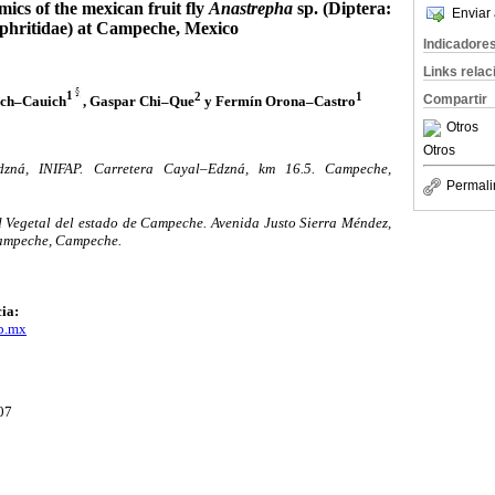
ics of the mexican fruit fly
Anastrepha
sp. (Diptera:
Enviar 
phritidae) at Campeche, Mexico
Indicadore
Links rela
1
2
1
Compartir
uch–Cauich
, Gaspar Chi–Que
y Fermín Orona–Castro
Otros
Otros
ná, INIFAP. Carretera Cayal–Edzná, km 16.5. Campeche,
Permali
 Vegetal del estado de Campeche. Avenida Justo Sierra Méndez,
Campeche, Campeche.
ia:
b.mx
07