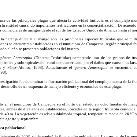
a de las principales plagas que afecta la actividad frutícola es el complejo mo
a la entidad causando importantes restricciones en la comercialización. De acuerdo 
s comerciales de mangos desde el sur de los Estados Unidos de América hasta el nor
la naranja dulce y el mango son las principales especies frutícolas que se cul
iones se encuentran establecidas en el municipio de Campeche, región principal frut
odo el año se presenten poblaciones del insecto.
l género
Anastrepha
(Diptera: Tephritidae) comprende uno de los grupos de in
opicales y subtropicales del continente americano por el daños que causan las larvas
íz y Pérez–Alonso, 1993). Actualmente el
género Anastrepha
se encuentra c
993).
nvestigación fue determinar la fluctuación poblacional del complejo mosca de la fr
desarrollo de un esquema de manejo eficiente y económico de esta plaga.
ollo en el municipio de Campeche en el norte del estado en ocho huertas de ma
ncia, ambas de diez años de establecidas, ubicadas en la región frutícola conocid
r de 40 m. La vegetación es selva subhúmeda tropical, temperatura media de 26 °C 
nte agosto y septiembre.
ca poblacional
diciembre de 2003, se determinó la fluctuación poblacional. La captura de las mos