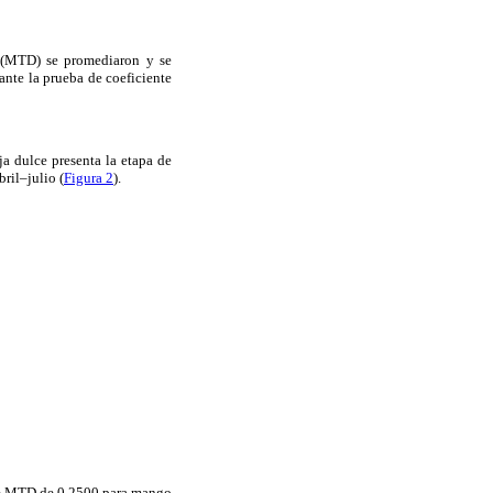
a (MTD) se promediaron y se
ante la prueba de coeficiente
ja dulce presenta la etapa de
ril–julio (
Figura 2
).
 de MTD de 0.2500 para mango