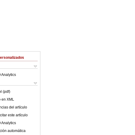
Personalizados
 Analytics
l (pdf)
lo en XML
cias del artículo
itar este artículo
 Analytics
ción automática