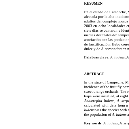
RESUMEN
En el estado de Campeche, M
afectada por la alta inciden
adultos del complejo mosca d
2003 en ocho localidades e
siete días se contaron e iden
medias decenales de: tempera
asociación con las poblacion
de fructificación. Hubo corr
dulce y de
A. serpentina
en 
Palabras clave:
A. ludens, A
ABSTRACT
In the state of Campeche, Me
incidence of the fruit fly co
sweet orange orchards. The 
traps were installed, at eig
Anastrepha ludens, A. serp
calculated with data from a 
ludens
was the species with 
the population of
A. ludens
a
Key words:
A. ludens, A. se