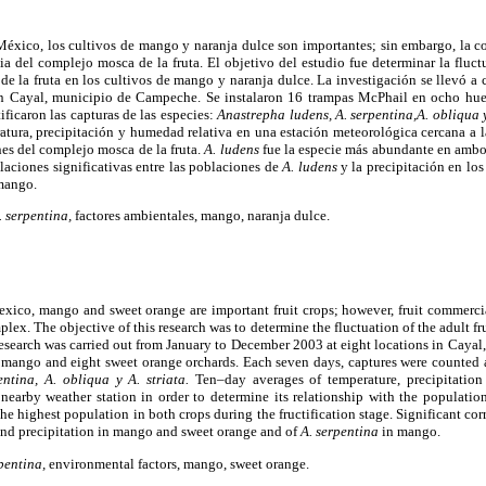
éxico, los cultivos de mango y naranja dulce son importantes; sin embargo, la com
cia del complejo mosca de la fruta. El objetivo del estudio fue determinar la fluc
e la fruta en los cultivos de mango y naranja dulce. La investigación se llevó a
n Cayal, municipio de Campeche. Se instalaron 16 trampas McPhail en ocho huer
tificaron las capturas de las especies:
Anastrepha ludens, A. serpentina,A. obliqua y
tura, precipitación y humedad relativa en una estación meteorológica cercana a l
es del complejo mosca de la fruta.
A. ludens
fue la especie más abundante en ambos
elaciones significativas entre las poblaciones de
A. ludens
y la precipitación en lo
mango.
. serpentina,
factores ambientales, mango, naranja dulce.
xico, mango and sweet orange are important fruit crops; however, fruit commercia
mplex. The objective of this research was to determine the fluctuation of the adult 
research was carried out from January to December 2003 at eight locations in Caya
ht mango and eight sweet orange orchards. Each seven days, captures were counted a
entina, A. obliqua y A. striata.
Ten–day averages of temperature, precipitation
nearby weather station in order to determine its relationship with the populatio
the highest population in both crops during the fructification stage. Significant c
nd precipitation in mango and sweet orange and of
A. serpentina
in mango.
rpentina,
environmental factors, mango, sweet orange.