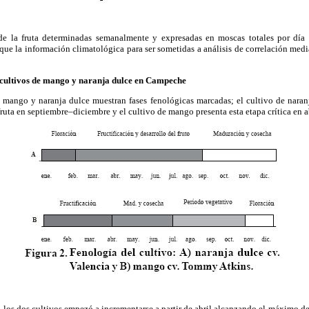
e la fruta determinadas semanalmente y expresadas en moscas totales por dí
que la información climatológica para ser sometidas a análisis de correlación medi
 cultivos de mango y naranja dulce en Campeche
e mango y naranja dulce muestran fases fenológicas marcadas; el cultivo de naran
ruta en septiembre–diciembre y el cultivo de mango presenta esta etapa crítica en ab
 los dos cultivos empezó a incrementarse a partir de abril alcanzando el máximo