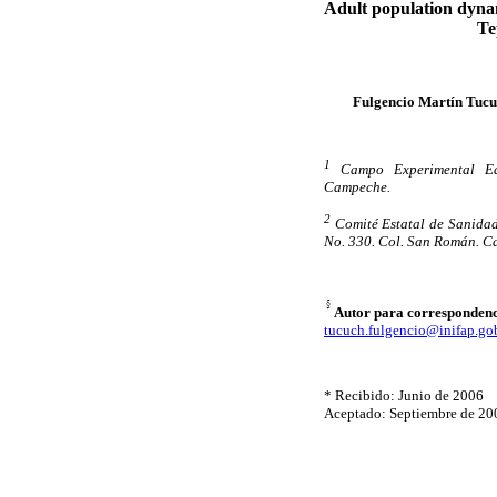
Adult population dynam
Te
Fulgencio Martín Tuc
1
Campo Experimental Edz
Campeche.
2
Comité Estatal de Sanidad
No. 330. Col. San Román. 
Autor para correspondenc
tucuch.fulgencio@inifap.go
* Recibido: Junio de 2006
Aceptado: Septiembre de 20