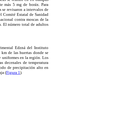
nte más 5 mg de boráx. Para
 se revisaron a intervalos de
del Comité Estatal de Sanidad
acional contra moscas de la
n. El número total de adultos
imental Edzná del Instituto
1 km de las huertas donde se
uy uniformes en la región. Los
as decenales de temperatura
odo de precipitación alto en
ja (
Figura 1
).