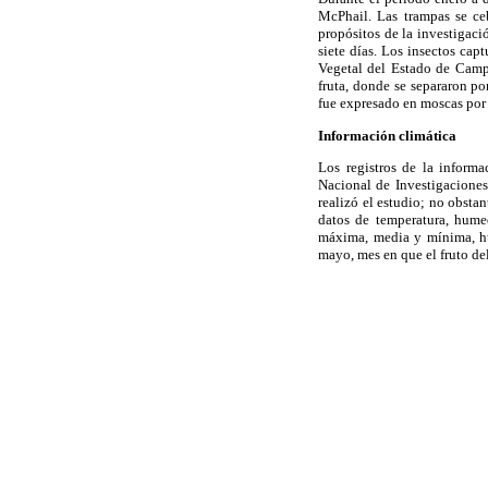
McPhail. Las trampas se ce
propósitos de la investigaci
siete días. Los insectos cap
Vegetal del Estado de Camp
fruta, donde se separaron po
fue expresado en moscas por
Información climática
Los registros de la inform
Nacional de Investigaciones
realizó el estudio; no obstan
datos de temperatura, hume
máxima, media y mínima, hum
mayo, mes en que el fruto de