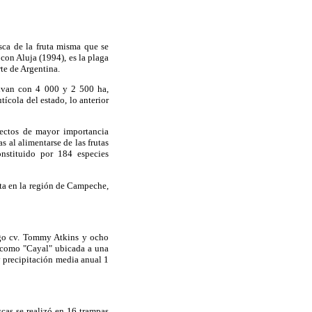
sca de la fruta misma que se
con Aluja (1994), es la plaga
te de Argentina.
tivan con 4 000 y 2 500 ha,
ícola del estado, lo anterior
sectos de mayor importancia
 al alimentarse de las frutas
onstituido por 184 especies
uta en la región de Campeche,
ngo cv. Tommy Atkins y ocho
a como "Cayal" ubicada a una
y precipitación media anual 1
cas se realizó en 16 trampas