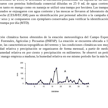
baron con proteína hidrolizada comercial diluidas en 25 0 mL de agua corrie
ón tanto en mango como en naranja se utilizó una trampa por hectárea. Las trampas
turados se enjuagaron con agua corriente y las moscas se llevaron al laboratorio 
eche (CESAVECAM) para su identificación por personal adscrito a la campaña n
r sexo y se compararon con ejemplares conservados para verificar la identificació
 trampa por día (MTD).
ación climática fueron obtenidos de la estación meteorológica del Campo Exper
 Forestales, Agrícolas y Pecuarias (INIFAP). La estación se encuentra ubicada a 
te, las características topográficas del terreno y las condiciones climáticas son m
dad relativa y precipitación se organizaron de forma mensual, a partir de medi
edad relativa en por ciento y precipitación en milímetros. Se observó un perí
l mango empieza a madurar, la humedad relativa en ese mismo período fue la más ba