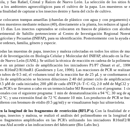
la, y San Rafael, Cristal y Raíces de Nuevo León. La selección de los sitios f
 a los ambientes agroecológicos para el cultivo de la papa. Los muestreos se 
 finalidad de capturar a los insectos dentro y fuera del ciclo de cultivo.
 se colocaron trampas amarillas (charolas de plástico con agua y con pegamento) 
on muestreos mediante redazos (40), directamente a la planta, los redazos al igual 
a 15 días. Los insectos capturados se colocaron en frascos de plástico con alcoho
rimental de Saltillo perteneciente al Centro de Investigación Regional Norest
Agrícolas y Pecuarias (INIFAP), para su identificación. Posteriormente con la ayuda
or ordenes, familia, género y especie.
odas las muestras de papa, insectos y maleza colectadas en todos los sitios de mue
ad de Investigación en Biología Celular y Molecular del INIFAP, ubicado en la Fa
de Nuevo León (UANL). Se utilizó la técnica de reacción en cadena de la polimera
se en un primer ciclo de amplificación los iniciadores P1/P7 (Smart
et al.,
1996
ores R16mF2/R16mR1 (Gundersen y Lee, 1996). Las reacciones de PCR se realizar
n tubos de 0.5 ml; el volumen total de la reacción fue de 25 µL y se conformaron 
o de amplificación se hicieron diluciones 2:40 del primer ciclo de amplificacion
0.5 µM de cada iniciador, 200 µM de cada dNTP (A–T–C–G), 2.0 mM de MgCl2 y 
s PCR's se llevaron a cabo en un termociclador MJ Research con el programa: 1 cic
ionales con el siguiente programa: 1 min de desnaturalización a 94 °C; 30 seg de 
2 °C; y una extensión final de 72 °C durante 10 min. Los productos de PCR se fra
iñeron con bromuro de etidio (0.5 µg/ml) y se visualizaron bajo luz ultravioleta.
en la longitud de los fragmentos de restricción (RFLP's).
Con la finalidad de e
apa, insectos y maleza, se realizó el análisis del polimorfismo en la longitud d
 los fragmentos amplificados en las PCR's utilizando los iniciadores R16mF
sa AluI acorde a las indicaciones del fabricante (Bio Labs Inc).