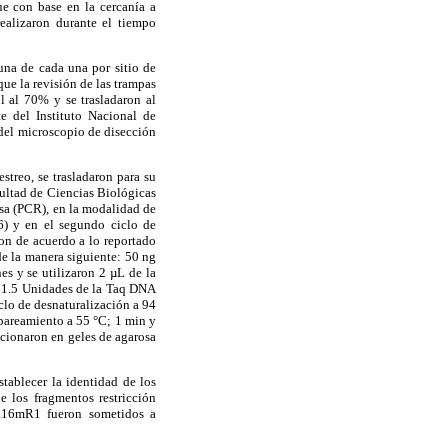
ue con base en la cercanía a
realizaron durante el tiempo
una de cada una por sitio de
que la revisión de las trampas
l al 70% y se trasladaron al
e del Instituto Nacional de
 del microscopio de disección
streo, se trasladaron para su
cultad de Ciencias Biológicas
sa (PCR), en la modalidad de
) y en el segundo ciclo de
on de acuerdo a lo reportado
de la manera siguiente: 50 ng
es y se utilizaron 2 µL de la
1.5 Unidades de la Taq DNA
lo de desnaturalización a 94
apareamiento a 55 °C; 1 min y
ccionaron en geles de agarosa
stablecer la identidad de los
e los fragmentos restricción
2/R16mR1 fueron sometidos a