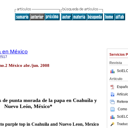
ca en México
Servicios 
2517
Revista
no.2 México abr./jun. 2008
SciELO
Articulo
Españo
Artícu
s de punta morada de la papa en Coahuila y
Referen
Nuevo León, México
*
Como c
SciELO
tato purple top in Coahuila and Nuevo Leon, Mexico
Traduc