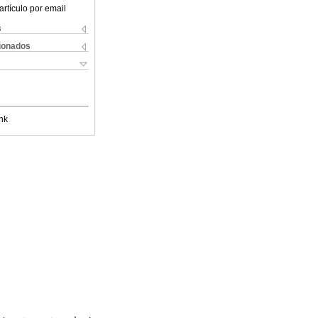
artículo por email
s
cionados
nk