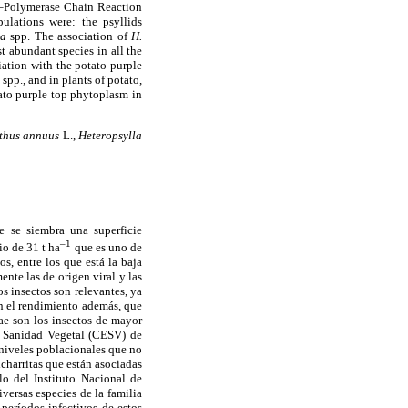
ed–Polymerase Chain Reaction
lations were: the psyllids
ca
spp. The association of
H.
t abundant species in all the
iation with the potato purple
a
spp., and in plants of potato,
tato purple top phytoplasm in
thus annuus
L.,
Heteropsylla
 se siembra una superficie
–1
o de 31 t ha
que es uno de
s, entre los que está la baja
nte las de origen viral y las
s insectos son relevantes, ya
n el rendimiento además, que
dae son los insectos de mayor
e Sanidad Vegetal (CESV) de
 niveles poblacionales que no
charritas que están asociadas
o del Instituto Nacional de
versas especies de la familia
períodos infectivos de estos