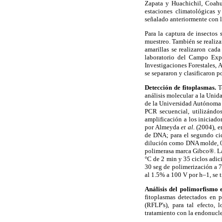
Zapata y Huachichil, Coahui
estaciones climatológicas y
señalado anteriormente con la
Para la captura de insectos
muestreo. También se realizar
amarillas se realizaron cad
laboratorio del Campo Expe
Investigaciones Forestales, 
se separaron y clasificaron p
Detección de fitoplasmas.
T
análisis molecular a la Unid
de la Universidad Autónoma 
PCR secuencial, utilizándo
amplificación a los iniciad
por Almeyda
et al.
(2004), e
de DNA; para el segundo cicl
dilución como DNA molde, 
polimerasa marca Gibco®. La
°C de 2 min y 35 ciclos adic
30 seg de polimerización a 7
al 1.5% a 100 V por h–1, se t
Análisis del polimorfismo 
fitoplasmas detectados en p
(RFLP's), para tal efecto,
tratamiento con la endonuclea