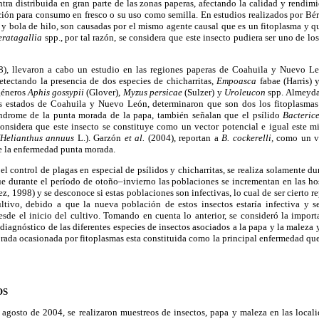
tra distribuida en gran parte de las zonas paperas, afectando la calidad y rendimi
ción para consumo en fresco o su uso como semilla. En estudios realizados por Bé
y bola de hilo, son causadas por el mismo agente causal que es un fitoplasma y qu
eratagallia
spp., por tal razón, se considera que este insecto pudiera ser uno de l
), llevaron a cabo un estudio en las regiones paperas de Coahuila y Nuevo León
etectando la presencia de dos especies de chicharritas,
Empoasca
fabae (Harris)
géneros
Aphis gossypii
(Glover),
Myzus persicae
(Sulzer) y
Uroleucon
spp. Almeyd
los estados de Coahuila y Nuevo León, determinaron que son dos los fitoplasma
índrome de la punta morada de la papa, también señalan que el psílido
Bacteric
 considera que este insecto se constituye como un vector potencial e igual este 
(Helianthus annuus
L.). Garzón
et al.
(2004), reportan a
B. cockerelli,
como un ve
le la enfermedad punta morada.
 control de plagas en especial de psílidos y chicharritas, se realiza solamente dura
ue durante el período de otoño–invierno las poblaciones se incrementan en las hos
z, 1998) y se desconoce si estas poblaciones son infectivas, lo cual de ser cierto r
ultivo, debido a que la nueva población de estos insectos estaría infectiva y s
de el inicio del cultivo. Tomando en cuenta lo anterior, se consideró la importan
 diagnóstico de las diferentes especies de insectos asociados a la papa y la maleza
rada ocasionada por fitoplasmas esta constituida como la principal enfermedad que 
OS
agosto de 2004, se realizaron muestreos de insectos, papa y maleza en las local