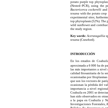
potato purple top phytoplas
(Nested–PCR), using the p
Bactericerca cockerelli
an
texana
with the potato crop 
experimental sites; furtherm
top phytoplasm (52%). The p
wild sunflower and correhuel
the study region.
Key words:
Aceratagallia
s
texana
(Crawford).
INTRODUCCIÓN
En los estados de Coahuil
aproximada a 6 000 ha de p
las más importantes a nivel 
calidad fitosanitaria de la 
ocasionadas por fitoplasmas 
que son los vectores de pat
ocasionan la pérdida del val
importancia a nivel regiona
Coahuila en 2001 se detectar
han sido observados en otras
a la papa en Coahuila y Nu
Investigaciones Forestales, 
Psílidae. Se desconoce si e