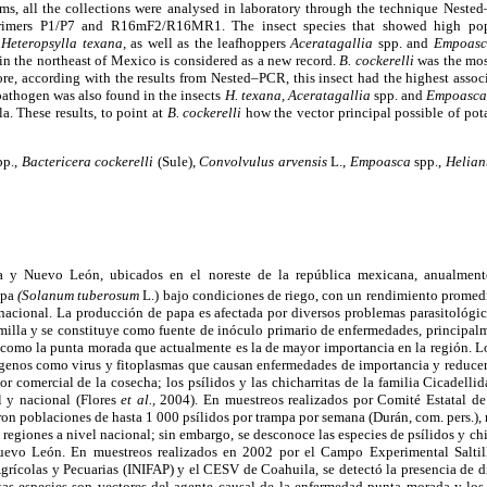
ms, all the collections were analysed in laboratory through the technique Nest
rimers P1/P7 and R16mF2/R16MR1. The insect species that showed high popu
d
Heteropsylla texana,
as well as the leafhoppers
Aceratagallia
spp. and
Empoas
in the northeast of Mexico is considered as a new record.
B. cockerelli
was the mos
ore, according with the results from Nested–PCR, this insect had the highest assoc
athogen was also found in the insects
H. texana, Aceratagallia
spp. and
Empoasc
a. These results, to point at
B. cockerelli
how the vector principal possible of po
pp.,
Bactericera cockerelli
(Sule),
Convolvulus arvensis
L.,
Empoasca
spp.,
Helian
a y Nuevo León, ubicados en el noreste de la república mexicana, anualmente
apa
(Solanum tuberosum
L.) bajo condiciones de riego, con un rendimiento promedi
nacional. La producción de papa es afectada por diversos problemas parasitológico
semilla y se constituye como fuente de inóculo primario de enfermedades, principalme
como la punta morada que actualmente es la de mayor importancia en la región. Lo
ógenos como virus y fitoplasmas que causan enfermedades de importancia y reduce
or comercial de la cosecha; los psílidos y las chicharritas de la familia Cicadelli
l y nacional (Flores
et al.,
2004). En muestreos realizados por Comité Estatal d
on poblaciones de hasta 1 000 psílidos por trampa por semana (Durán, com. pers.),
 regiones a nivel nacional; sin embargo, se desconoce las especies de psílidos y chi
evo León. En muestreos realizados en 2002 por el Campo Experimental Saltill
Agrícolas y Pecuarias (INIFAP) y el CESV de Coahuila, se detectó la presencia de di
stas especies son vectores del agente causal de la enfermedad punta morada y los 