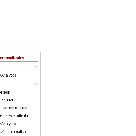
Personalizados
 Analytics
l (pdf)
lo en XML
cias del artículo
itar este artículo
 Analytics
ción automática