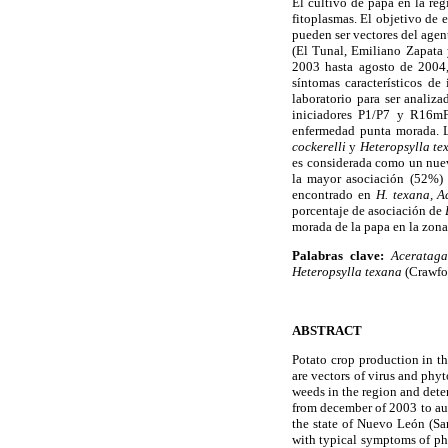
El cultivo de papa en la re
fitoplasmas. El objetivo de e
pueden ser vectores del agen
(El Tunal, Emiliano Zapata 
2003 hasta agosto de 2004, 
síntomas característicos de
laboratorio para ser analiz
iniciadores P1/P7 y R16mF
enfermedad punta morada. La
cockerelli
y
Heteropsylla t
es considerada como un nuev
la mayor asociación (52%) 
encontrado en
H. texana, A
porcentaje de asociación de
morada de la papa en la zona
Palabras clave:
Aceratag
Heteropsylla texana
(Crawfo
ABSTRACT
Potato crop production in th
are vectors of virus and phy
weeds in the region and dete
from december of 2003 to aug
the state of Nuevo León (San
with typical symptoms of phy