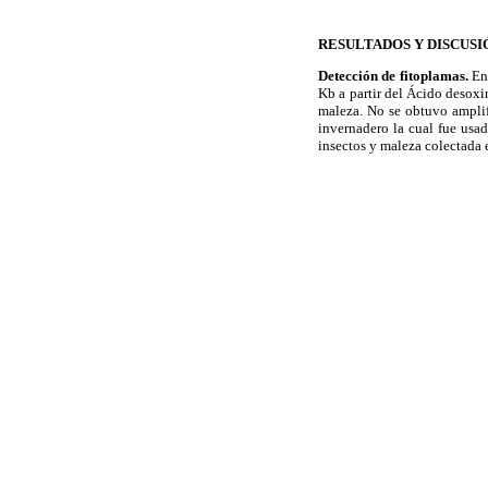
RESULTADOS Y DISCUSI
Detección de fitoplamas.
En
Kb a partir del Ácido desox
maleza. No se obtuvo amplif
invernadero la cual fue usa
insectos y maleza colectada 