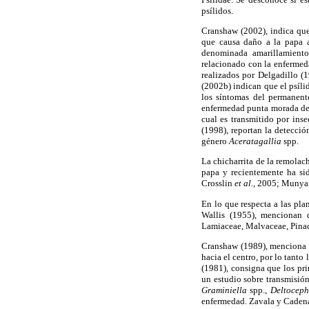
psílidos.
Cranshaw (2002), indica que
que causa daño a la papa a
denominada amarillamiento
relacionado con la enfermeda
realizados por Delgadillo (
(2002b) indican que el psíl
los síntomas del permanent
enfermedad punta morada de 
cual es transmitido por inse
(1998), reportan la detecció
género
Aceratagallia
spp.
La chicharrita de la remolac
papa y recientemente ha s
Crosslin
et al.,
2005; Munya
En lo que respecta a las pl
Wallis (1955), mencionan
Lamiaceae, Malvaceae, Pinac
Cranshaw (1989), menciona q
hacia el centro, por lo tanto
(1981), consigna que los pr
un estudio sobre transmisió
Graminiella
spp.,
Deltoceph
enfermedad. Zavala y Cadena