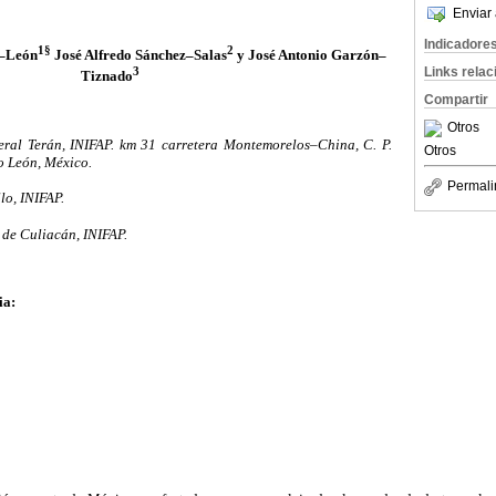
Enviar 
Indicadore
1§
2
a–León
José Alfredo Sánchez–Salas
y José Antonio Garzón–
3
Links rela
Tiznado
Compartir
Otros
al Terán, INIFAP. km 31 carretera Montemorelos–China, C. P.
Otros
o León, México.
Permali
lo, INIFAP.
de Culiacán, INIFAP.
ia: