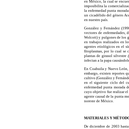
en México, la cual se encuen
imposibilita la comercializa
la enfermedad punta morada 
un cicadélido del género
Ac
en nuestro país.
González y Fernández (1998
vectores de enfermedades, d
Wolcott) y pulgones de los 
en trabajos realizados en 
agentes etiológicos en el s
fitoplasmas, por lo cual se
plantas de girasol silvestre
infectan a la papa causándo
En Coahuila y Nuevo León, el
embargo, existen reportes q
cultivo (González y Fernánde
en el siguiente ciclo del c
enfermedad punta morada des
cuyo objetivo fue realizar el
agente causal de la punta mo
noreste de México.
MATERIALES Y MÉTOD
De diciembre de 2003 hasta 