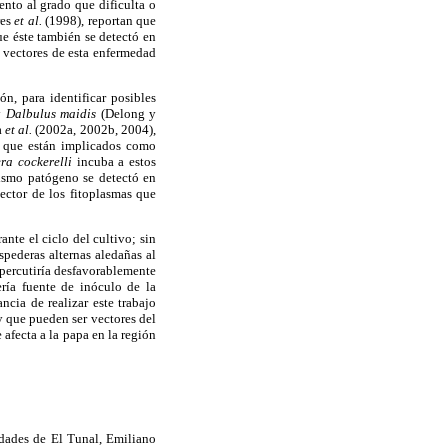
ento al grado que dificulta o
res
et al.
(1998), reportan que
e éste también se detectó en
os vectores de esta enfermedad
, para identificar posibles
 y
Dalbulus maidis
(Delong y
a
et al.
(2002a, 2002b, 2004),
s que están implicados como
era cockerelli
incuba a estos
mismo patógeno se detectó en
ctor de los fitoplasmas que
nte el ciclo del cultivo; sin
pederas alternas aledañas al
epercutiría desfavorablemente
ería fuente de inóculo de la
cia de realizar este trabajo
 y que pueden ser vectores del
afecta a la papa en la región
idades de El Tunal, Emiliano