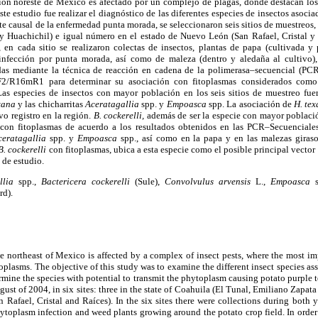
gión noreste de México es afectado por un complejo de plagas, donde destacan los 
ste estudio fue realizar el diagnóstico de las diferentes especies de insectos asoci
te causal de la enfermedad punta morada, se seleccionaron seis sitios de muestreos, 
y Huachichil) e igual número en el estado de Nuevo León (San Rafael, Cristal y
en cada sitio se realizaron colectas de insectos, plantas de papa (cultivada y 
 infección por punta morada, así como de maleza (dentro y aledaña al cultivo), 
adas mediante la técnica de reacción en cadena de la polimerasa–secuencial (PCR
2/R16mR1 para determinar su asociación con fitoplasmas considerados como 
s especies de insectos con mayor población en los seis sitios de muestreo fuer
exana
y las chicharritas
Aceratagallia
spp. y
Empoasca
spp. La asociación de
H. te
o registro en la región.
B. cockerelli,
además de ser la especie con mayor població
con fitoplasmas de acuerdo a los resultados obtenidos en las PCR–Secuenciales
ceratagallia
spp. y
Empoasca
spp., así como en la papa y en las malezas giraso
B. cockerelli
con fitoplasmas, ubica a esta especie como el posible principal vector
 de estudio.
allia
spp.,
Bactericera cockerelli
(Sule),
Convolvulus arvensis
L.,
Empoasca
rd).
e northeast of Mexico is affected by a complex of insect pests, where the most imp
toplasms. The objective of this study was to examine the different insect species as
rmine the species with potential to transmit the phytoplasm causing potato purple
ust of 2004, in six sites: three in the state of Coahuila (El Tunal, Emiliano Zapata
 Rafael, Cristal and Raíces). In the six sites there were collections during both ye
toplasm infection and weed plants growing around the potato crop field. In order