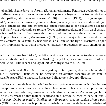
 el psílido
Bactericera cockerelli
(Sulc), anteriormente Paratrioza cockerelli, es 
l alimentarse y succionar la savia de la planta e inyectar una toxina sistémi
 del psílido; sin embargo, Garzón (1986) y Becerra (1989), consignan que e
d "permanente del tomate" y consideraban que su agente causal era de etiología v
1999), estableció que esta enfermedad estaba relacionada con organismos del ti
ido
B. cockerelli
colectado en tomate (Lycopersicum esculentum Mill), en el estado
e fue positivo a un fitoplasma del grupo I, el cual es considerado como uno de
la papa. Por otra parte, Maramorosch (1998), menciona que la punta morada se ha a
ctos vectores de la familia Cicadellidae, en el que se incluye a Macrosteles quad
n del fitoplasma de la punta morada en plantas y tubérculos de papa enfermos al 
ha Circulifer tenellus (Baker), también ha sido reportada como vector del agente ca
ido encontrada en los estados de Washington y Oregon en los Estados Unidos 
neza, 2005; Munyaneza and Upton 2005; Munyaneza
et al.,
2006).
antas hospederas de
B. cockerelli,
se reporta que ataca principalmente a la familia 
 que
B. cockerelli
también se ha detectado en algunas especies de las famili
eae, Poaceae, Plolygonaceae, Rosaceae, Salicaceae, y Zygophyllaceae.
ue los síntomas de la enfermedad se detectan primeramente en los bordes del lote
 las capturas de los vectores se deberán realizar en las orillas del cultivo, principal
incipales vectores de fitoplasmas son cicadélidos del suborden Auchenorhyncha. G
n de la enfermedad punta morada, realizado en el Estado de México, señalan que lo
alus spp., Dalbulus maidis,
D.
elimatus
y
Empoasca
spp., no tenían efectos posi
 (1998), mencionan que la punta morada de la papa es una de las enfermedades más