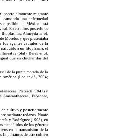
un insecto altamente migrante
ca, causando una enfermedad
ste psílido en México está
iral. En estudios posteriores
po fitoplasmas. Almeyda
et al.
 de Morelos y que presentaba
 los agentes causales de la
tribuido a un fitoplasma, el
rilineatus (Stal). Beres
et al.
igual que en chicharritas del
usal de la punta morada de la
de América (Lee
et al.,
2004;
Solanaceae. Pletesch (1947) y
as Amaranthaceae, Fabaceae,
 de cultivo y posteriormente
mente mediante redazos. Ploaie
arcía y Rodríguez (1998), en
s cicadélidos de los géneros
tivos en la transmisión de la
 importantes de este cultivo