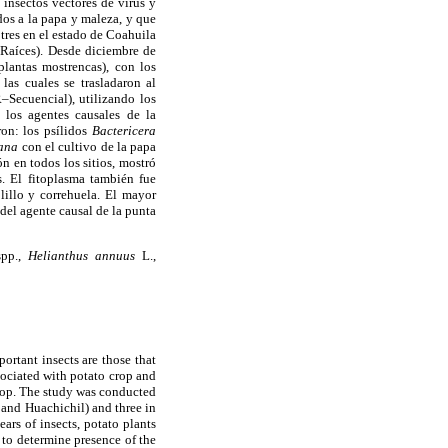
insectos vectores de virus y
ados a la papa y maleza, y que
tres en el estado de Coahuila
 Raíces). Desde diciembre de
plantas mostrencas), con los
las cuales se trasladaron al
–Secuencial), utilizando los
los agentes causales de la
on: los psílidos
Bactericera
xana
con el cultivo de la papa
n en todos los sitios, mostró
. El fitoplasma también fue
lillo y correhuela. El mayor
 del agente causal de la punta
spp.,
Helianthus annuus
L.,
ortant insects are those that
sociated with potato crop and
 top. The study was conducted
 and Huachichil) and three in
ars of insects, potato plants
 to determine presence of the