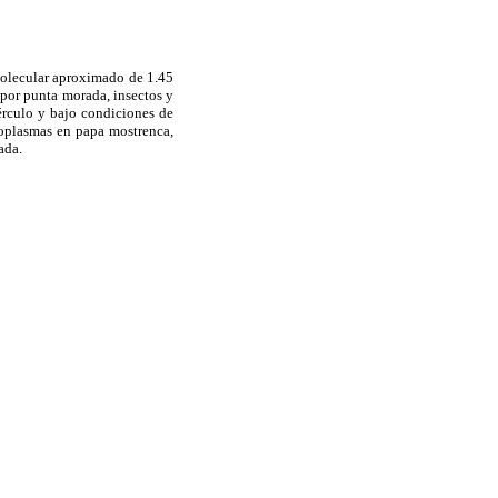
molecular aproximado de 1.45
por punta morada, insectos y
érculo y bajo condiciones de
itoplasmas en papa mostrenca,
ada.