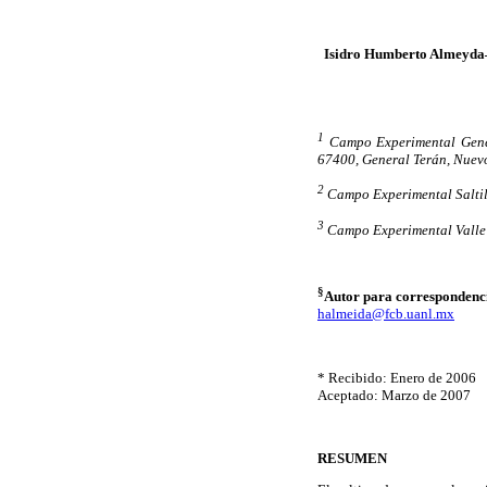
Isidro Humberto Almeyd
1
Campo Experimental Gener
67400, General Terán, Nuev
2
Campo Experimental Saltil
3
Campo Experimental Valle 
§
Autor para correspondenc
halmeida@fcb.uanl.mx
* Recibido: Enero de 2006
Aceptado: Marzo de 2007
RESUMEN