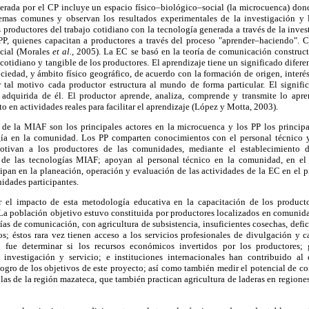
rada por el CP incluye un espacio físico–biológico–social (la microcuenca) don
lemas comunes y observan los resultados experimentales de la investigación y 
s productores del trabajo cotidiano con la tecnología generada a través de la inves
 PP, quienes capacitan a productores a través del proceso "aprender–haciendo". C
ocial (Morales
et al.,
2005). La EC se basó en la teoría de comunicación constructiv
cotidiano y tangible de los productores. El aprendizaje tiene un significado difer
sociedad, y ámbito físico geográfico, de acuerdo con la formación de origen, interé
 tal motivo cada productor estructura al mundo de forma particular. El signif
 adquirida de él. El productor aprende, analiza, comprende y transmite lo apre
 en actividades reales para facilitar el aprendizaje (López y Motta, 2003).
 de la MIAF son los principales actores en la microcuenca y los PP los principa
gía en la comunidad. Los PP comparten conocimientos con el personal técnico y
tivan a los productores de las comunidades, mediante el establecimiento
 de las tecnologías MIAF; apoyan al personal técnico en la comunidad, en el
cipan en la planeación, operación y evaluación de las actividades de la EC en el 
idades participantes.
 el impacto de esta metodología educativa en la capacitación de los product
 La población objetivo estuvo constituida por productores localizados en comunid
vías de comunicación, con agricultura de subsistencia, insuficientes cosechas, defi
ros; éstos rara vez tienen acceso a los servicios profesionales de divulgación y 
o fue determinar si los recursos económicos invertidos por los productores; g
 investigación y servicio; e instituciones internacionales han contribuido al
ogro de los objetivos de este proyecto; así como también medir el potencial de c
las de la región mazateca, que también practican agricultura de laderas en region