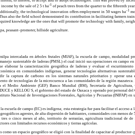
to inform, to interest, to accept and to adopt technologies. This was proved by incr
-1
 income by the sale of 2 5 t ha
of peach trees from the quarter to the fifteenth year
–1
 Additionally, the technological innovation offers employment in 50 wages ha
mor
 Thus also the field school demonstrated its contribution in facilitating farmers trai
quired knowledge are the ones that will promote the technology with family, neigh
pa, peasant–promoter, hillside agriculture.
ilpa intercalada en árboles frutales (MIAF), la escuela de campo, modalidad p
 manejo sustentable de laderas (PMSL) el cual inició sus operaciones en campo en 
ue elaborar la caracterización geográfica de laderas y evaluar el escurrimient
conómica en comunidades indígenas, generar tecnologías alternativas sustentabl
ir la captura de carbono en los sistemas naturales prioritarios y operar una 
iento de tecnologías de la microcuenca a las comunidades de la región mazateca. 
 el Medio Ambiente (GEF) Banco Mundial (BM), Secretaría de Agricultura, G
CE y KELLOG' S, el gobierno del estado de Oaxaca y operado por personal del 
stituto Nacional de Investigaciones Forestales, Agrícolas y Pecuarias (INIFAP) en 
a escuela de campo (EC) es indígena; esta estrategia fue para facilitar el acceso a
geográficos agrestes, de alta dispersión de habitantes, comunidades con menos de 
tres o cinco meses al año, territorio de serranías, agricultura tradicional de
ctores con limitados recursos económicos y tierras agrícolas.
s como un espacio geográfico se eligió con la finalidad de capacitar al productor