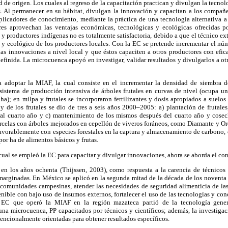
 de origen. Los cuales al regreso de la capacitación practican y divulgan la tecno
s. Al permanecer en su hábitat, divulgan la innovación y capacitan a los compañe
licadores de conocimiento, mediante la práctica de una tecnología alternativa a 
s aprovechan las ventajas económicas, tecnológicas y ecológicas ofrecidas po
y productores indígenas no es totalmente satisfactoria, debido a que el técnico ex
 y ecológico de los productores locales. Con la EC se pretende incrementar el nú
s innovaciones a nivel local y que éstos capaciten a otros productores con efica
finida. La microcuenca apoyó en investigar, validar resultados y divulgarlos a o
a adoptar la MIAF, la cual consiste en el incrementar la densidad de siembra de 
sistema de producción intensiva de árboles frutales en curvas de nivel (ocupa un 
ha); en milpa y frutales se incorporaron fertilizantes y dosis apropiados a suelos
y de los frutales se dio de tres a seis años 2000–2005: a) plantación de frutale
o al cuarto año y c) mantenimiento de los mismos después del cuarto año y cose
arcelas con árboles mejorados en cepellón de viveros foráneos, como Diamante y 
favorablemente con especies forestales en la captura y almacenamiento de carbono, c
or ha de alimentos básicos y frutas.
cual se empleó la EC para capacitar y divulgar innovaciones, ahora se aborda el con
en los años ochenta (Thijssen, 2003), como respuesta a la carencia de técnicos 
arginadas. En México se aplicó en la segunda mitad de la década de los noventa 
 comunidades campesinas, atender las necesidades de seguridad alimenticia de las 
enible con bajo uso de insumos externos, fortalecer el uso de las tecnologías y con
 EC que operó la MIAF en la región mazateca partió de la tecnología gene
 una microcuenca, PP capacitados por técnicos y científicos; además, la investiga
tencionalmente orientadas para obtener resultados específicos.