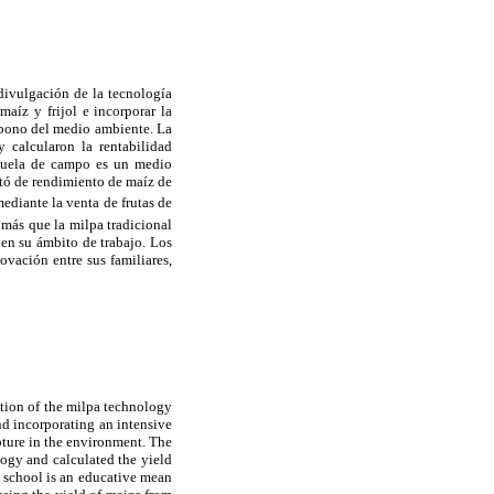
 divulgación de la tecnología
aíz y frijol e incorporar la
arbono del medio ambiente. La
 calcularon la rentabilidad
scuela de campo es un medio
entó de rendimiento de maíz de
ediante la venta de frutas de
más que la milpa tradicional
 en su ámbito de trabajo. Los
vación entre sus familiares,
ation of the milpa technology
nd incorporating an intensive
pture in the environment. The
ogy and calculated the yield
d school is an educative mean