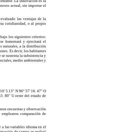
tentable. La innovación es la
texto actual, sin importar el
evaluado las ventajas de la
su cotidianidad, o al propio
ajo los siguientes criterios:
e fomentará y ejercitará el
 naturales, a la distribución
nes. Es decir, los habitantes
 se sustenta la subsistencia y
sociales, medio ambientales y
10' 5.13" N 96° 57' 16. 47" O
33. 80" U oeste del estado de
caron encuestas y observación
se emplearon comparación de
 a las variables idioma en el
ervación de campo se realizó