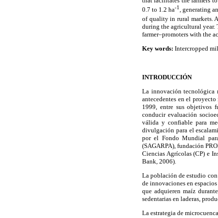
that facilitates the farmers 
-1
0.7 to 1.2 ha
, generating an
of quality in rural markets.
during the agricultural year.
farmer–promoters with the ac
Key words:
Intercropped mil
INTRODUCCIÓN
La innovación tecnológica m
antecedentes en el proyecto
1999, entre sus objetivos f
conducir evaluación socioe
válida y confiable para med
divulgación para el escalam
por el Fondo Mundial para
(SAGARPA), fundación PRODU
Ciencias Agrícolas (CP) e In
Bank, 2006).
La población de estudio con l
de innovaciones en espacios 
que adquieren maíz durante 
sedentarias en laderas, produ
La estrategia de microcuenca