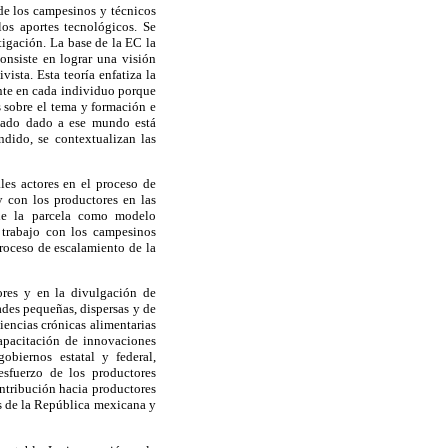
de los campesinos y técnicos
los aportes tecnológicos. Se
tigación. La base de la EC la
onsiste en lograr una visión
ista. Esta teoría enfatiza la
ente en cada individuo porque
s sobre el tema y formación e
icado dado a ese mundo está
ndido, se contextualizan las
les actores en el proceso de
 con los productores en las
 de la parcela como modelo
 trabajo con los campesinos
proceso de escalamiento de la
ores y en la divulgación de
ades pequeñas, dispersas y de
ciencias crónicas alimentarias
capacitación de innovaciones
obiernos estatal y federal,
 esfuerzo de los productores
ontribución hacia productores
es de la República mexicana y