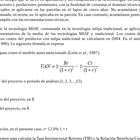
ctores y productores–promotores, con la finalidad de constatar el dominio técnic
 cuáles se aplicaron en las parcelas en el lapso de cinco años. No acumularon 
ada, en teoría, no lo aplicaba en su parcela. En caso contrario, acumularon puntos
cumplía con las recomendaciones técnicas.
de la tecnología MIAF, contrastada en la tecnología milpa tradicional, se aplic
presentativos de la media de las tecnologías MIAF y tradicional. Los costos de
s costos del productor con milpa tradicional se calcularon en 2004. En el anál
6). La siguiente fórmula se expresa
 para correr el modelo antes mencionado (León
et al.
, 1997).
l del proyecto o período de análisis
(1, 2, 3,...,15)
o del proyecto, en $
el proyecto, en $
ción, en el presente caso, r= 12.0% 1 + r
earon para calcular la Tasa Internacional Retorno (TIR) y la Relación Beneficio/Co