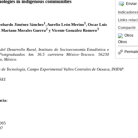
nologies in indigenous communities
Enviar 
Indicadore
Links rela
1
1
eobardo Jiménez Sánchez
, Aurelio León Merino
, Oscar Luis
Compartir
2
3
, Mariano Morales Guerra
y Vicente González Romero
Otros
Otros
del Desarrollo Rural, Instituto de Socioeconomía Estadística e
Permali
Postgraduados. km. 36.5 carretera México–Texcoco. 56230
o, México.
 de Tecnología, Campo Experimental Valles Centrales de Oaxaca, INIFAP.
SEI.
cia:
2005
07