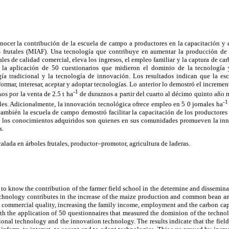
onocer la contribución de la escuela de campo a productores en la capacitación y
s frutales (MIAF). Una tecnología que contribuye en aumentar la producción de m
ales de calidad comercial, eleva los ingresos, el empleo familiar y la captura de c
la aplicación de 50 cuestionarios que midieron el dominio de la tecnología y
gía tradicional y la tecnología de innovación. Los resultados indican que la e
formar, interesar, aceptar y adoptar tecnologías. Lo anterior lo demostró el increm
-1
sos por la venta de 2.5 t ha
de duraznos a partir del cuarto al décimo quinto año m
-1
les. Adicionalmente, la innovación tecnológica ofrece empleo en 5 0 jornales ha
 también la escuela de campo demostró facilitar la capacitación de los productores
los conocimientos adquiridos son quienes en sus comunidades promueven la inno
s.
alada en árboles frutales, productor–promotor, agricultura de laderas.
to know the contribution of the farmer field school in the determine and dissemin
technology contributes in the increase of the maize production and common bean a
th commercial quality, increasing the family income, employment and the carbon ca
th the application of 50 questionnaires that measured the dominion of the technol
onal technology and the innovation technology. The results indicate that the fiel