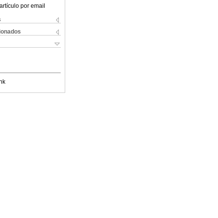
artículo por email
s
cionados
nk