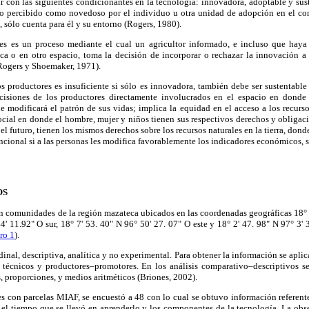
 con las siguientes condicionantes en la tecnología: innovadora, adoptable y sus
eto percibido como novedoso por el individuo u otra unidad de adopción en el con
 sólo cuenta para él y su entorno (Rogers, 1980).
s es un proceso mediante el cual un agricultor informado, e incluso que haya 
a o en otro espacio, toma la decisión de incorporar o rechazar la innovación a 
(Rogers y Shoemaker, 1971).
s productores es insuficiente si sólo es innovadora, también debe ser sustentable b
cisiones de los productores directamente involucrados en el espacio en donde s
ue modificará el patrón de sus vidas; implica la equidad en el acceso a los recursos
cial en donde el hombre, mujer y niños tienen sus respectivos derechos y obligacio
 el futuro, tienen los mismos derechos sobre los recursos naturales en la tierra, donde
funcional si a las personas les modifica favorablemente los indicadores económicos, 
OS
en comunidades de la región mazateca ubicados en las coordenadas geográficas 18° 
44' 11.92" O sur, 18° 7' 53. 40" N 96° 50' 27. 07" O este y 18° 2' 47. 98" N 97° 3' 
ro 1
).
dinal, descriptiva, analítica y no experimental. Para obtener la información se apli
 técnicos y productores–promotores. En los análisis comparativo–descriptivos 
s, proporciones, y medios aritméticos (Briones, 2002).
s con parcelas MIAF, se encuestó a 48 con lo cual se obtuvo información referente
 el tiempo que se llevó en aprenderlo y los componentes de la tecnología. La obs