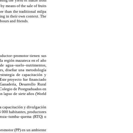
easing the yield of maize from
 by means of the sale of fruits
e than the traditional milpa
ning in their own context. The
bours and friends.
roductor–promotor tienen sus
la región mazateca en el año
o de agua–suelo–nutrimentos,
es, diseñar una metodología
estrategia de capacitación y
Este proyecto fue financiado
anadería, Desarrollo Rural
Colegio de Postgraduados en
un lapso de siete años (World
 la capacitación y divulgación
5 000 habitantes, productores
 de roza–tumba–quema (RTQ) o
–promotor (PP) en un ambiente