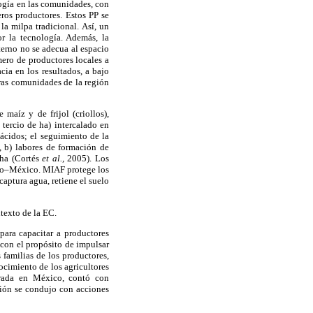
logía en las comunidades, con
ros productores. Estos PP se
la milpa tradicional. Así, un
r la tecnología. Además, la
terno no se adecua al espacio
mero de productores locales a
cia en los resultados, a bajo
tras comunidades de la región
maíz y de frijol (criollos),
tercio de ha) intercalado en
 ácidos; el seguimiento de la
s, b) labores de formación de
cha (Cortés
et al.,
2005). Los
Oro–México. MIAF protege los
aptura agua, retiene el suelo
texto de la EC.
para capacitar a productores
con el propósito de impulsar
familias de los productores,
ocimiento de los agricultores
rada en México, contó con
ción se condujo con acciones