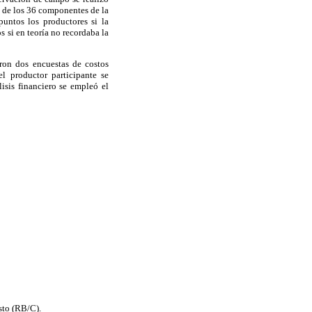
o de los 36 componentes de la
puntos los productores si la
 si en teoría no recordaba la
aron dos encuestas de costos
l productor participante se
isis financiero se empleó el
sto (RB/C).