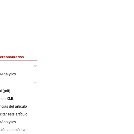
Personalizados
 Analytics
l (pdf)
lo en XML
cias del artículo
itar este artículo
 Analytics
ción automática