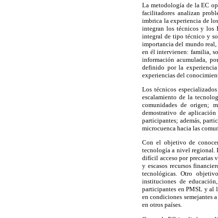
La metodología de la EC ope
facilitadores analizan prob
imbrica la experiencia de lo
integran los técnicos y los
integral de tipo técnico y s
importancia del mundo real, 
en él intervienen: familia, 
información acumulada, por
definido por la experiencia
experiencias del conocimiento
Los técnicos especializados
escalamiento de la tecnolo
comunidades de origen; mo
demostrativo de aplicación
participantes; además, parti
microcuenca hacia las comun
Con el objetivo de conocer
tecnología a nivel regional.
difícil acceso por precarias 
y escasos recursos financie
tecnológicas. Otro objetiv
instituciones de educación,
participantes en PMSL y al l
en condiciones semejantes a 
en otros países.