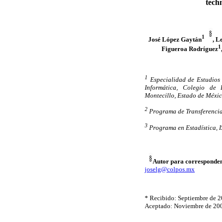
tech
1
José López Gaytán
, L
1
Figueroa Rodríguez
1
Especialidad de Estudios 
Informática, Colegio de 
Montecillo, Estado de Méxic
2
Programa de Transferencia
3
Programa en Estadística, I
Autor para corresponden
joselg@colpos.mx
* Recibido: Septiembre de 
Aceptado: Noviembre de 20