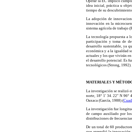
Operar la EC implicó cumplir
idea inicial, práctica u obj
tiempo de su descubrimiento,
La adopción de innovacione
innovación en la microcuenc
sistema agrícola de trabajo 
La tecnología propuesta a lo
participación y toma de de
desarrollo sustentable, ya q
económica y a la igualdad so
actuales y los que vivirán en
el desarrollo potencial. Es 
tecnológicos (Strong, 1992).
MATERIALES Y MÉTOD
La investigación se realizó 
norte, 18° 1' 34. 22" N 96° 
Oaxaca (García, 1988) (
Cuad
La investigación fue longitu
de campo auxiliado por los
distribuciones de frecuencia
De un total de 60 productore
que aprendió la innovación,