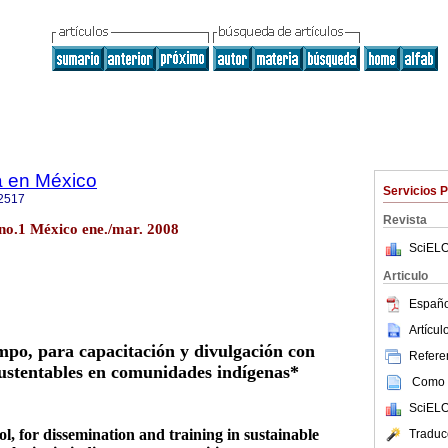
ca en México
Servicios 
2517
Revista
 no.1 México ene./mar. 2008
SciELO
Articulo
Españo
Artícu
mpo, para capacitación y divulgación con
Referen
sustentables en comunidades indígenas*
Como c
SciELO
l, for dissemination and training in sustainable
Traduc