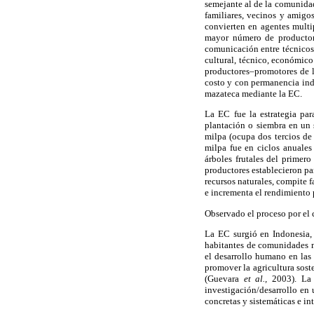
semejante al de la comunidad
familiares, vecinos y amigo
convierten en agentes multip
mayor número de productore
comunicación entre técnicos 
cultural, técnico, económico
productores–promotores de la
costo y con permanencia inde
mazateca mediante la EC.
La EC fue la estrategia par
plantación o siembra en un 
milpa (ocupa dos tercios de 
milpa fue en ciclos anuales 
árboles frutales del primer
productores establecieron p
recursos naturales, compite 
e incrementa el rendimiento p
Observado el proceso por el 
La EC surgió en Indonesia, 
habitantes de comunidades m
el desarrollo humano en las
promover la agricultura sost
(Guevara
et al.,
2003). La
investigación/desarrollo en
concretas y sistemáticas e in