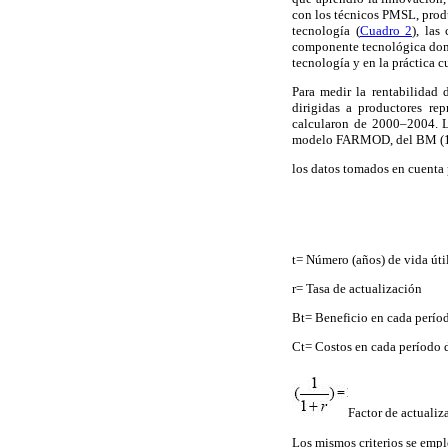
con los técnicos PMSL, produ
tecnología (
Cuadro 2
), las
componente tecnológica domin
tecnología y en la práctica 
Para medir la rentabilidad 
dirigidas a productores re
calcularon de 2000–2004. Lo
modelo FARMOD, del BM (199
los datos tomados en cuenta
t= Número (años) de vida úti
r= Tasa de actualización
Bt= Beneficio en cada períod
Ct= Costos en cada período d
Factor de actualiza
Los mismos criterios se empl