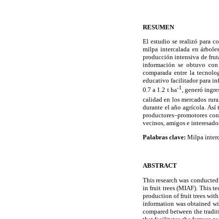
RESUMEN
El estudio se realizó para c
milpa intercalada en árbole
producción intensiva de frut
información se obtuvo con 
comparada entre la tecnolo
educativo facilitador para in
-1
0.7 a 1.2 t ha
, generó ingre
calidad en los mercados rura
durante el año agrícola. Así
productores–promotores con 
vecinos, amigos e interesado
Palabras clave:
Milpa interc
ABSTRACT
This research was conducted 
in fruit trees (MIAF). This 
production of fruit trees wi
information was obtained wi
compared between the traditi