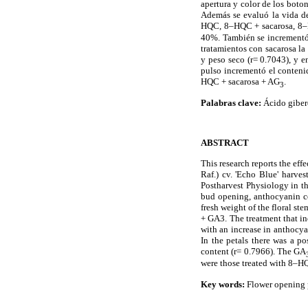
apertura y color de los boton
Además se evaluó la vida de 
HQC, 8–HQC + sacarosa, 8–
40%. También se incrementó l
tratamientos con sacarosa la 
y peso seco (r= 0.7043), y e
pulso incrementó el contenid
HQC + sacarosa + AG
.
3
Palabras clave:
Ácido giberé
ABSTRACT
This research reports the eff
Raf.) cv. 'Echo Blue' harve
Postharvest Physiology in t
bud opening, anthocyanin co
fresh weight of the floral s
+ GA3. The treatment that i
with an increase in anthocyan
In the petals there was a p
content (r= 0.7966). The GA
were those treated with 8–H
Key words:
Flower opening p