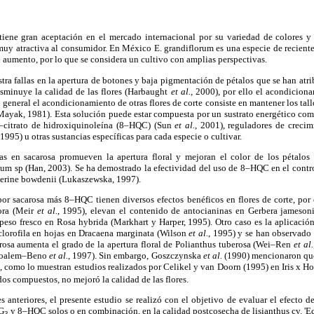
iene gran aceptación en el mercado internacional por su variedad de colores y
n muy atractiva al consumidor. En México E. grandiflorum es una especie de recien
 aumento, por lo que se considera un cultivo con amplias perspectivas.
tra fallas en la apertura de botones y baja pigmentación de pétalos que se han atrib
isminuye la calidad de las flores (Harbaught
et al.
, 2000), por ello el acondicion
general el acondicionamiento de otras flores de corte consiste en mantener los tall
Mayak, 1981). Esta solución puede estar compuesta por un sustrato energético com
–citrato de hidroxiquinoleína (8–HQC) (Sun
et al.
, 2001), reguladores de creci
995) u otras sustancias específicas para cada especie o cultivar.
as en sacarosa promueven la apertura floral y mejoran el color de los pétalo
ium sp (Han, 2003). Se ha demostrado la efectividad del uso de 8–HQC en el contr
 Nerine bowdenii (Lukaszewska, 1997).
or sacarosa más 8–HQC tienen diversos efectos benéficos en flores de corte, por 
lora (Meir
et al.
, 1995), elevan el contenido de antocianinas en Gerbera jameson
peso fresco en Rosa hybrida (Markhart y Harper, 1995). Otro caso es la aplicació
clorofila en hojas en Dracaena marginata (Wilson
et al.
, 1995) y se han observado 
rosa aumenta el grado de la apertura floral de Polianthus tuberosa (Wei–Ren
et al.
(Moalem–Beno
et al.
, 1997). Sin embargo, Goszczynska
et al.
(1990) mencionaron que
, como lo muestran estudios realizados por Celikel y van Doorn (1995) en Iris x H
dos compuestos, no mejoró la calidad de las flores.
 anteriores, el presente estudio se realizó con el objetivo de evaluar el efecto d
AG
y 8–HQC solos o en combinación, en la calidad postcosecha de lisianthus cv. 'Ec
3