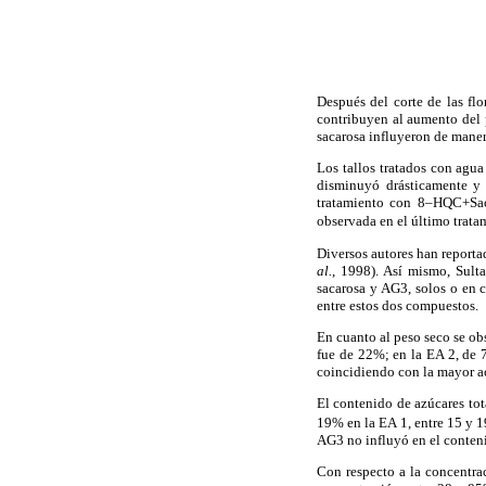
Después del corte de las fl
contribuyen al aumento del 
sacarosa influyeron de maner
Los tallos tratados con agu
disminuyó drásticamente y e
tratamiento con 8–HQC+S
observada en el último trata
Diversos autores han reportad
al.
, 1998). Así mismo, Sulta
sacarosa y AG3, solos o en c
entre estos dos compuestos.
En cuanto al peso seco se o
fue de 22%; en la EA 2, de 
coincidiendo con la mayor ac
El contenido de azúcares tota
19% en la EA 1, entre 15 y 1
AG3 no influyó en el conteni
Con respecto a la concentrac