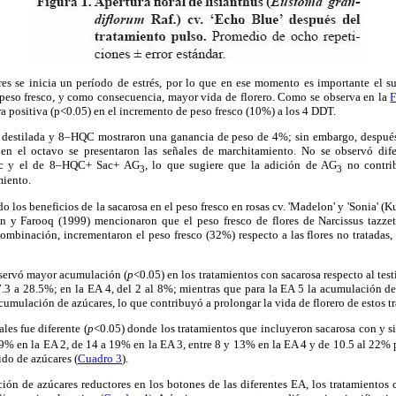
ores se inicia un período de estrés, por lo que en ese momento es importante el 
peso fresco, y como consecuencia, mayor vida de florero. Como se observa en la
F
a positiva (p<0.05) en el incremento de peso fresco (10%) a los 4 DDT.
a destilada y 8–HQC mostraron una ganancia de peso de 4%; sin embargo, después 
n el octavo se presentaron las señales de marchitamiento. No se observó difer
ac y el de 8–HQC+ Sac+ AG
, lo que sugiere que la adición de AG
no contrib
3
3
miento.
o los beneficios de la sacarosa en el peso fresco en rosas cv. 'Madelon' y 'Sonia' (
n y Farooq (1999) mencionaron que el peso fresco de flores de Narcissus tazzeta
ombinación, incrementaron el peso fresco (32%) respecto a las flores no tratadas, s
bservó mayor acumulación (
p
<0.05) en los tratamientos con sacarosa respecto al tes
7.3 a 28.5%; en la EA 4, del 2 al 8%; mientras que para la EA 5 la acumulación d
umulación de azúcares, lo que contribuyó a prolongar la vida de florero de estos tr
les fue diferente (
p
<0.05) donde los tratamientos que incluyeron sacarosa con y s
9% en la EA 2, de 14 a 19% en la EA 3, entre 8 y 13% en la EA 4 y de 10.5 al 22% pa
do de azúcares (
Cuadro 3
).
ión de azúcares reductores en los botones de las diferentes EA, los tratamientos