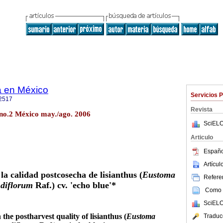
ca en México
Servicios 
2517
Revista
 no.2 México may./ago. 2006
SciELO
Articulo
Españo
Artícu
la calidad postcosecha de lisianthus (
Eustoma
Referen
diflorum
Raf.) cv. 'echo blue'*
Como c
SciELO
n the postharvest quality of lisianthus (
Eustoma
Traduc