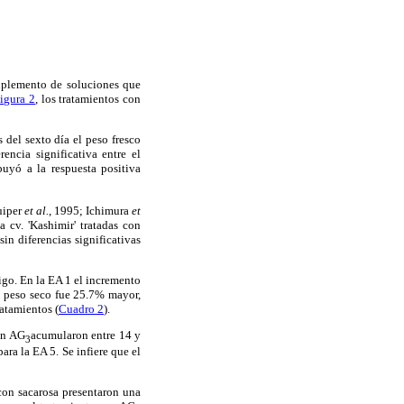
suplemento de soluciones que
igura 2
, los tratamientos con
del sexto día el peso fresco
encia significativa entre el
uyó a la respuesta positiva
Kuiper
et al.
, 1995; Ichimura
et
 cv. 'Kashimir' tratadas con
in diferencias significativas
tigo. En la EA 1 el incremento
e peso seco fue 25.7% mayor,
atamientos (
Cuadro 2
).
in AG
acumularon entre 14 y
3
ra la EA 5. Se infiere que el
 con sacarosa presentaron una