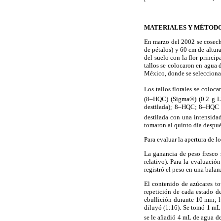
MATERIALES Y MÉTOD
En marzo del 2002 se cosecha
de pétalos) y 60 cm de altur
del suelo con la flor princi
tallos se colocaron en agua 
México, donde se seleccionaro
Los tallos florales se coloc
(8–HQC) (Sigma®) (0.2 g 
destilada); 8–HQC; 8–HQC
destilada con una intensid
tomaron al quinto día después
Para evaluar la apertura de l
La ganancia de peso fresco 
relativo). Para la evaluació
registró el peso en una balan
El contenido de azúcares to
repetición de cada estado d
ebullición durante 10 min; l
diluyó (1:16). Se tomó 1 mL
se le añadió 4 mL de agua de