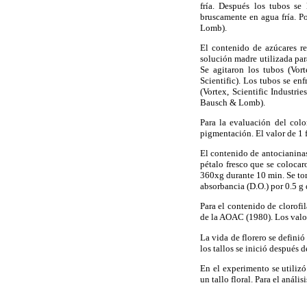
fría. Después los tubos s
bruscamente en agua fría. P
Lomb).
El contenido de azúcares r
solución madre utilizada par
Se agitaron los tubos (Vort
Scientific). Los tubos se e
(Vortex, Scientific Industr
Bausch & Lomb).
Para la evaluación del colo
pigmentación. El valor de 1 
El contenido de antocianina
pétalo fresco que se colocar
360xg durante 10 min. Se to
absorbancia (D.O.) por 0.5 g 
Para el contenido de clorofil
de la AOAC (1980). Los valo
La vida de florero se definió
los tallos se inició después 
En el experimento se utiliz
un tallo floral. Para el análi