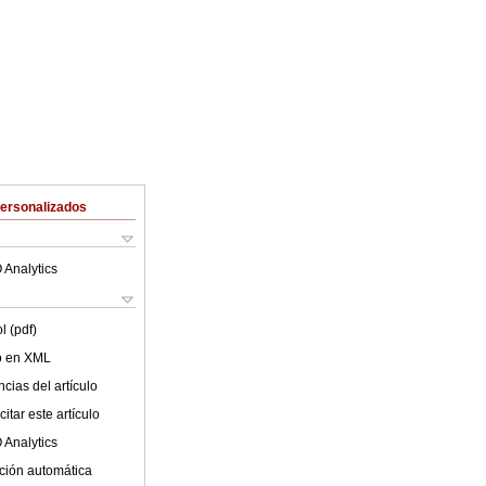
Personalizados
 Analytics
l (pdf)
lo en XML
cias del artículo
itar este artículo
 Analytics
ción automática