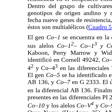
Dentro del grupo de cultivares
genotipos de origen andino y m
fecha nueve genes de resistencia
éstos son multialélicos (
Cuadro 5
El gen
Co–1
se encuentra en la
2
3
sus alelos
Co–1
–
Co–1
y C
Kaboon, Perry Marrow y Widu
identificó en Cornell 49242,
Co
2
3
4
y Co–4
en las diferenciales
El gen
Co–5
se ha identificado 
AB 136, y
Co–7
en G 2333. El ú
en la diferencial AB 136. Finalm
presentes en las diferenciales P
4
Co–
10
y los alelos
Co–V
y
Co–