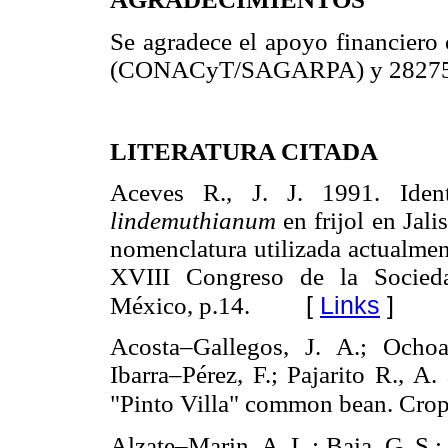
Se agradece el apoyo financier
(CONACyT/SAGARPA) y 2827
LITERATURA CITADA
Aceves R., J. J. 1991. Iden
lindemuthianum
en frijol en Jal
nomenclatura utilizada actualmen
XVIII Congreso de la Socieda
[
Links
]
México, p.14.
Acosta–Gallegos, J. A.; Ochoa
Ibarra–Pérez, F.; Pajarito R., A
"Pinto Villa" common bean. Crop
Alzate–Marin, A. L.; Baia, G. S.; 