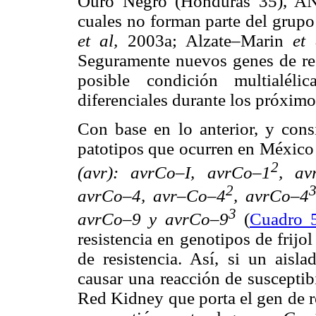
Ouro Negro (Honduras 35), AN
cuales no forman parte del grupo
et al,
2003a; Alzate–Marin
et
Seguramente nuevos genes de re
posible condición multialéli
diferenciales durante los próximo
Con base en lo anterior, y cons
patotipos que ocurren en México 
2
(avr): avrCo–I, avrCo–1
, av
2
avrCo–4, avr–Co–4
, avrCo–4
3
avrCo–9 y avrCo–9
(
Cuadro 
resistencia en genotipos de frijo
de resistencia. Así, si un aisl
causar una reacción de susceptib
Red Kidney que porta el gen de r