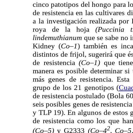
cinco patotipos del hongo para l
de resistencia en las cultivares di
a la investigación realizada po
roya de la hoja
(Puccinia t
lindemuthianum
que se sabe no i
Kidney (
Co–1
) también es inc
distintos de frijol, sugerirá que
de resistencia
(Co–1)
que tien
manera es posible determinar si 
más genes de resistencia. Esta 
grupo de los 21 genotipos (
Cua
de resistencia postulado (Bola 6
seis posibles genes de resistenc
y TLP 19). En algunos de estos g
de resistencia como los que h
2
(Co–5)
y G2333
(Co–4
, Co–5