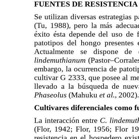
FUENTES DE RESISTENCIA
Se utilizan diversas estrategias p
(Tu, 1988), pero la más adecuada
éxito ésta depende del uso de fu
patotipos del hongo presentes 
Actualmente se dispone de d
lindemuthianum
(Pastor–Corral
embargo, la ocurrencia de patoti
cultivar G 2333, que posee al men
llevado a la búsqueda de nueva
Phaseolus
(Mahuku
et al.,
2002).
Cultivares diferenciales como fu
La interacción entre
C. lindemut
(Flor, 1942; Flor, 1956; Flor 1
resistencia en el hospedero exis