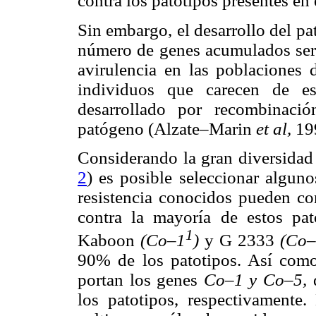
contra los patotipos presentes en
Sin embargo, el desarrollo del p
número de genes acumulados serí
avirulencia en las poblaciones 
individuos que carecen de e
desarrollado por recombinaci
patógeno (Alzate–Marin
et al,
19
Considerando la gran diversidad
2
) es posible seleccionar alguno
resistencia conocidos pueden con
contra la mayoría de estos pato
1
Kaboon
(Co–1
)
y G 2333
(Co
90% de los patotipos. Así co
portan los genes
Co–1 y Co–5,
los patotipos, respectivamente.