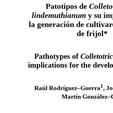
Patotipos de
Collet
lindemuthianum
y su im
la generación de cultivar
de frijol*
Pathotypes of
Colletotr
implications for the devel
1
Raúl Rodríguez–Guerra
, J
Martín González–