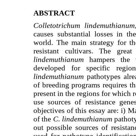
ABSTRACT
Colletotrichum lindemuthianu
causes substantial losses in t
world. The main strategy for th
resistant cultivars. The gr
lindemuthianum
hampers the w
developed for specific regio
lindemuthianum
pathotypes alre
of breeding programs requires the
present in the regions for which r
use sources of resistance gene
objectives of this essay are: i)
of the
C. lindemuthianum
pathoty
out possible sources of resistanc
used for pathotype identificati