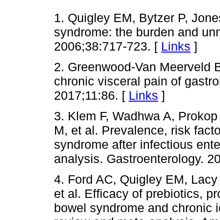
1. Quigley EM, Bytzer P, Jones
syndrome: the burden and unm
2006;38:717-723. [
Links
]
2. Greenwood-Van Meerveld B
chronic visceral pain of gastro
2017;11:86. [
Links
]
3. Klem F, Wadhwa A, Prokop 
M, et al. Prevalence, risk fact
syndrome after infectious ente
analysis. Gastroenterology. 
4. Ford AC, Quigley EM, Lacy 
et al. Efficacy of prebiotics, pr
bowel syndrome and chronic id