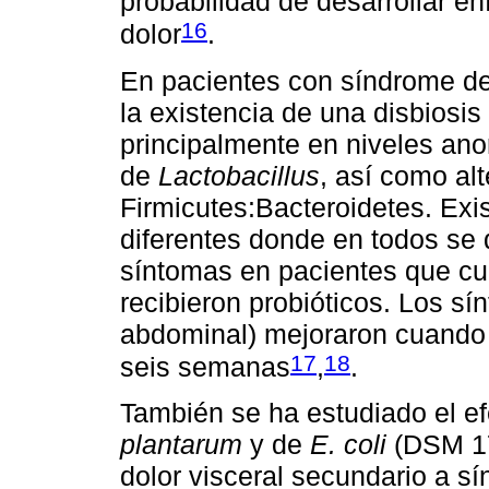
probabilidad de desarrollar e
16
dolor
.
En pacientes con síndrome de
la existencia de una disbiosis 
principalmente en niveles an
de
Lactobacillus
, así como alt
Firmicutes:Bacteroidetes. Exi
diferentes donde en todos se
síntomas en pacientes que cum
recibieron probióticos. Los sín
abdominal) mejoraron cuando 
17
18
seis semanas
,
.
También se ha estudiado el e
plantarum
y de
E. coli
(DSM 17
dolor visceral secundario a sí