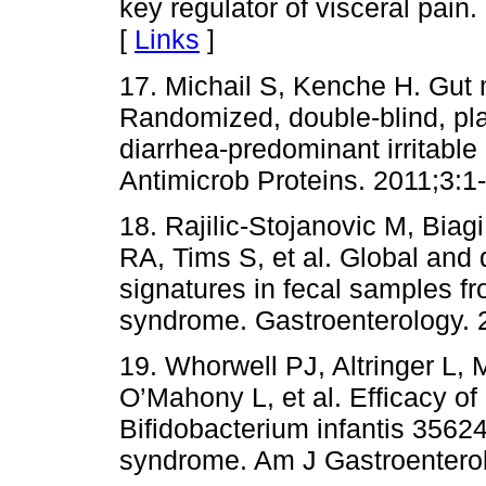
key regulator of visceral pai
[
Links
]
17. Michail S, Kenche H. Gut 
Randomized, double-blind, pla
diarrhea-predominant irritabl
Antimicrob Proteins. 2011;3:1-
18. Rajilic-Stojanovic M, Bia
RA, Tims S, et al. Global and
signatures in fecal samples fro
syndrome. Gastroenterology. 
19. Whorwell PJ, Altringer L,
O’Mahony L, et al. Efficacy of
Bifidobacterium infantis 35624
syndrome. Am J Gastroenterol