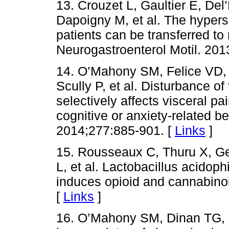
13. Crouzet L, Gaultier E, De
Dapoigny M, et al. The hyperse
patients can be transferred to 
Neurogastroenterol Motil. 201
14. O’Mahony SM, Felice VD,
Scully P, et al. Disturbance of 
selectively affects visceral p
cognitive or anxiety-related b
2014;277:885-901. [
Links
]
15. Rousseaux C, Thuru X, Ge
L, et al. Lactobacillus acidop
induces opioid and cannabino
[
Links
]
16. O’Mahony SM, Dinan TG, C