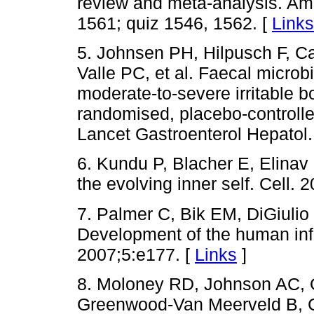
review and meta-analysis. Am
1561; quiz 1546, 1562. [
Links
5. Johnsen PH, Hilpusch F, C
Valle PC, et al. Faecal microb
moderate-to-severe irritable 
randomised, placebo-controlled,
Lancet Gastroenterol Hepatol.
6. Kundu P, Blacher E, Elinav
the evolving inner self. Cell.
7. Palmer C, Bik EM, DiGiuli
Development of the human infa
2007;5:e177. [
Links
]
8. Moloney RD, Johnson AC,
Greenwood-Van Meerveld B, Cr