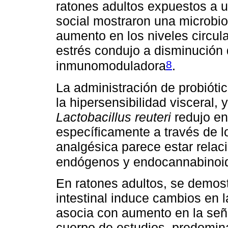
ratones adultos expuestos a u
social mostraron una microbiot
aumento en los niveles circula
estrés condujo a disminución
8
inmunomoduladora
.
La administración de probiót
la hipersensibilidad visceral, 
Lactobacillus reuteri
redujo en
específicamente a través de 
analgésica parece estar relac
endógenos y endocannabinoi
En ratones adultos, se demostr
intestinal induce cambios en l
asocia con aumento en la seña
cuerpo de estudios, predomin