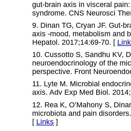
gut-brain axis in visceral pain:
syndrome. CNS Neurosci Ther
9. Dinan TG, Cryan JF. Gut-bra
axis -mood, metabolism and b
Hepatol. 2017;14:69-70. [
Lin
10. Cussotto S, Sandhu KV, D
neuroendocrinology of the micr
perspective. Front Neuroendoc
11. Lyte M. Microbial endocrin
axis. Adv Exp Med Biol. 2014;
12. Rea K, O’Mahony S, Dinan
microbiota and pain disorders
[
Links
]