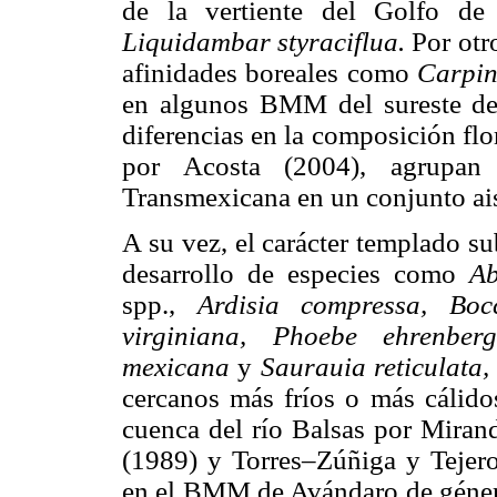
de la vertiente del Golfo 
Liquidambar styraciflua.
Por otr
afinidades boreales como
Carpi
en algunos BMM del sureste del
diferencias en la composición flor
por Acosta (2004), agrupa
Transmexicana en un conjunto ai
A su vez, el carácter templado 
desarrollo de especies como
Ab
spp.,
Ardisia compressa, Boc
virginiana, Phoebe ehrenberg
mexicana
y
Saurauia reticulata
cercanos más fríos o más cálido
cuenca del río Balsas por Mira
(1989) y Torres–Zúñiga y Tejero
en el BMM de Avándaro de géne