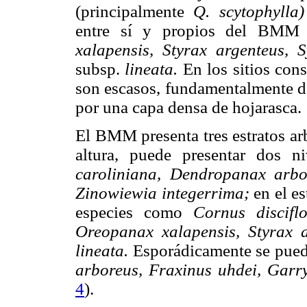
(principalmente
Q. scytophylla
entre sí y propios del BM
xalapensis, Styrax argenteus, 
subsp.
lineata.
En los sitios con
son escasos, fundamentalmente de
por una capa densa de hojarasca.
El BMM presenta tres estratos arb
altura, puede presentar dos 
caroliniana, Dendropanax arb
Zinowiewia integerrima;
en el e
especies como
Cornus discifl
Oreopanax xalapensis, Styrax 
lineata.
Esporádicamente se pued
arboreus, Fraxinus uhdei, Garr
4
).