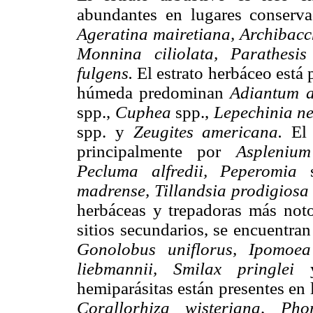
abundantes en lugares conserva
Ageratina mairetiana, Archibacch
Monnina ciliolata, Parathesi
fulgens.
El estrato herbáceo está
húmeda predominan
Adiantum a
spp.,
Cuphea
spp.,
Lepechinia ne
spp. y
Zeugites americana.
El
principalmente por
Aspleniu
Pecluma alfredii, Peperomia
madrense, Tillandsia prodigios
herbáceas y trepadoras más noto
sitios secundarios, se encuentra
Gonolobus uniflorus, Ipomoea
liebmannii, Smilax pringlei
hemiparásitas están presentes en 
Corallorhiza wisteriana, Ph