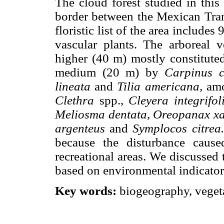
The cloud forest studied in this 
border between the Mexican Tran
floristic list of the area include
vascular plants. The arboreal ve
higher (40 m) mostly constitut
medium (20 m) by
Carpinus c
lineata
and
Tilia americana,
amo
Clethra
spp.,
Cleyera integrifol
Meliosma dentata, Oreopanax xal
argenteus
and
Symplocos citrea
because the disturbance cause
recreational areas. We discussed 
based on environmental indicators 
Key words:
biogeography, veget