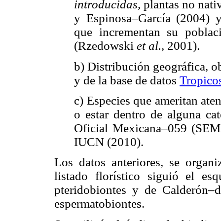
introducidas,
plantas no nati
y Espinosa–García (2004)
que incrementan su poblac
(Rzedowski
et
al.,
2001).
b) Distribución geográfica, ob
y de la base de datos
Tropico
c) Especies que ameritan aten
o estar dentro de alguna ca
Oficial Mexicana–059 (SEM
IUCN (2010).
Los datos anteriores, se organ
listado florístico siguió el 
pteridobiontes y de Calderón
espermatobiontes.