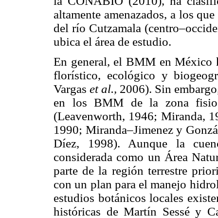
la CONABIO (2010), ha clasif
altamente amenazados, a los que s
del río Cutzamala (centro–occide
ubica el área de estudio.
En general, el BMM en México ha
florístico, ecológico y biogeog
Vargas
et al.,
2006). Sin embargo,
en los BMM de la zona fisiogr
(Leavenworth, 1946; Miranda, 
1990; Miranda–Jimenez y Gonzál
Díez, 1998). Aunque la cuen
considerada como un Área Natu
parte de la región terrestre prio
con un plan para el manejo hid
estudios botánicos locales existen
históricas de Martín Sessé y Ca