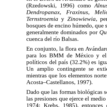
(Rzedowski, 1996) como
Alnu
Dendropanax, Fraxinus, Meli
Ternstroemia
y
Zinowiewia,
pe
bosques de encino húmedo, que se
generalmente dominados por
Qu
cuenca del río Balsas.
En conjunto, la flora en Avándar
para los BMM de México y el 
políticos del país (32.2%) es ig
Un amplio contingente se exti
mientras que los elementos nort
Acosta–Castellanos, 1997).
Dado que las formas biológicas so
las presiones que ejerce el medi
1974; Krebs, 1985), entonces e