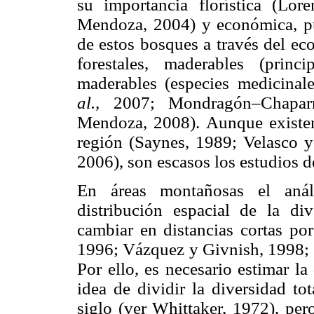
su importancia florística (Lo
Mendoza, 2004) y económica, 
de estos bosques a través del ec
forestales, maderables (prin
maderables (especies medicinal
al.,
2007; Mondragón–Chapar
Mendoza, 2008). Aunque existen 
región (Saynes, 1989; Velasco
2006), son escasos los estudios 
En áreas montañosas el análi
distribución espacial de la di
cambiar en distancias cortas por
1996; Vázquez y Givnish, 1998;
Por ello, es necesario estimar la
idea de dividir la diversidad t
siglo (ver Whittaker, 1972), per