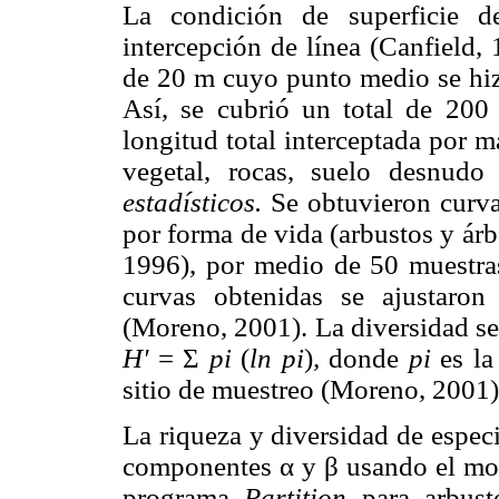
La condición de superficie 
intercepción de línea (Canfield, 
de 20 m cuyo punto medio se hizo
Así, se cubrió un total de 200 
longitud total interceptada por m
vegetal, rocas, suelo desnudo
estadísticos.
Se obtuvieron curva
por forma de vida (arbustos y ár
1996), por medio de 50 muestras 
curvas obtenidas se ajustaro
(Moreno, 2001). La diversidad s
H'
= Σ
pi
(
ln pi
)
,
donde
pi
es la
sitio de muestreo (Moreno, 2001)
La riqueza y diversidad de especi
componentes α y β usando el mod
programa
Partition
para arbus