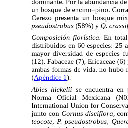
dominante. Por la abundancia de
un bosque de encino–pino. Corral
Cerezo presenta un bosque mi
pseudostrobus
(58%) y
Q. crassi
Composición florística.
En total
distribuidos en 60 especies: 25 
mayor diversidad de especies fu
(12), Fabaceae (7), Ericaceae (6)
ambas formas de vida. no hubo n
(
Apéndice 1
).
Abies hickelii
se encuentra en 
Norma Oficial Mexicana (N0
International Union for Conserva
junto con
Cornus disciflora,
com
teocote, P. pseudostrobus, Que