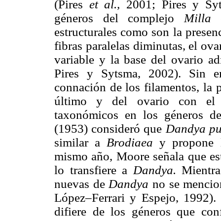
(Pires
et al.,
2001; Pires y S
géneros del complejo
Milla
estructurales como son la presen
fibras paralelas diminutas, el ov
variable y la base del ovario a
Pires y Sytsma, 2002). Sin e
connación de los filamentos, la 
último y del ovario con el 
taxonómicos en los géneros d
(1953) consideró que
Dandya pu
similar a
Brodiaea
y propone 
mismo año, Moore señala que est
lo transfiere a
Dandya.
Mientra
nuevas de
Dandya
no se mencion
López–Ferrari y Espejo, 1992).
difiere de los géneros que co