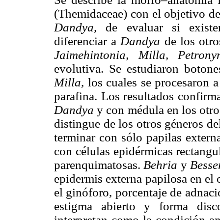
(Themidaceae) con el objetivo de
Dandya,
de evaluar si exist
diferenciar a
Dandya
de los otr
Jaimehintonia, Milla, Petro
evolutiva. Se estudiaron botone
Milla,
los cuales se procesaron a
parafina. Los resultados confirm
Dandya
y con médula en los otr
distingue de los otros géneros d
terminar con sólo papilas extern
con células epidérmicas rectangul
parenquimatosas.
Behria
y
Bess
epidermis externa papilosa en el
el ginóforo, porcentaje de adnaci
estigma abierto y forma disco
interpretan como la condición an