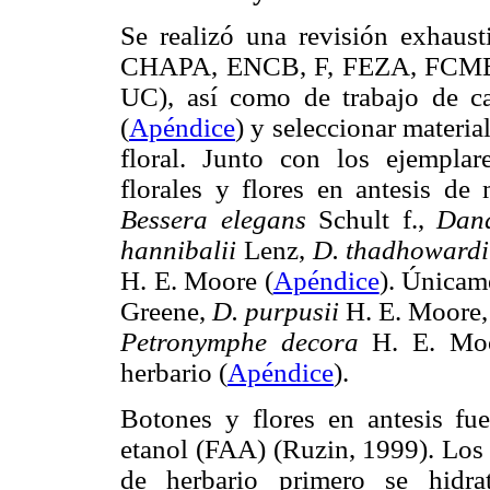
Se realizó una revisión exhausti
CHAPA, ENCB, F, FEZA, FCME
UC), así como de trabajo de ca
(
Apéndice
) y seleccionar materia
floral. Junto con los ejemplar
florales y flores en antesis de
Bessera elegans
Schult f.,
Dan
hannibalii
Lenz,
D. thadhoward
H. E. Moore (
Apéndice
). Únicam
Greene,
D. purpusii
H. E. Moore
Petronymphe decora
H. E. Moo
herbario (
Apéndice
).
Botones y flores en antesis fue
etanol (FAA) (Ruzin, 1999). Los 
de herbario primero se hi