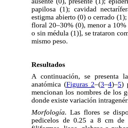
ausente (0), presente (1); epide
papilosa (1); cavidad nectarífe
estigma abierto (0) o cerrado (1)
floral 20–30% (0), menor a 10% 
o sin médula (1)], se trataron co
mismo peso.
Resultados
A continuación, se presenta la
anatómica (
Figuras 2
–(
3
–
4
)–
5
) 
mencionan los nombres de los gé
donde existe variación intragenér
Morfología.
Las flores se dis
pedicelos de 0.25 a 8 cm de 