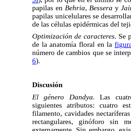
papilas en
Behria, Bessera
y
Ja
papilas unicelulares se desarrolla
de las células epidérmicas del tej
Optimización de caracteres.
Se p
de la anatomía floral en la
figur
número de cambios que se interp
6
).
Discusión
El género Dandya.
Las cuat
siguientes atributos: cuatro e
filamento, cavidades nectarífera
rectangulares, ginóforo sin m
externamente. Sin embargo, exist