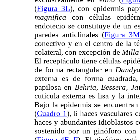
(
Figura 3L
), con epidermis pap
magnifica
con células epidérm
endotecio se constituye de un es
paredes anticlinales (
Figura 3M
conectivo y en el centro de la t
colateral, con excepción de
Mill
El receptáculo tiene células epid
de forma rectangular en
Dandy
externa es de forma cuadrada, 
papilosa en
Behria, Bessera, J
cutícula externa es lisa y la in
Bajo la epidermis se encuentran 
(
Cuadro 1
), 6 haces vasculares c
haces y abundantes idioblastos co
sostenido por un ginóforo con
(
Figura 4E
,
F
). El ginóforo está