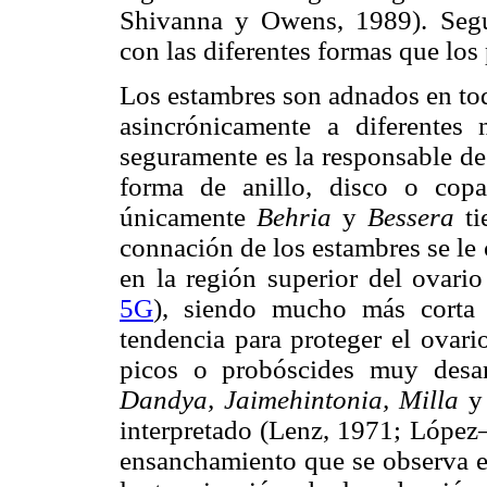
Shivanna y Owens, 1989). Segur
con las diferentes formas que los
Los estambres son adnados en tod
asincrónicamente a diferentes n
seguramente es la responsable de
forma de anillo, disco o copa
únicamente
Behria
y
Bessera
t
connación de los estambres se l
en la región superior del ovari
5G
), siendo mucho más cort
tendencia para proteger el ovari
picos o probóscides muy desa
Dandya, Jaimehintonia, Milla
interpretado (Lenz, 1971; López–
ensanchamiento que se observa en