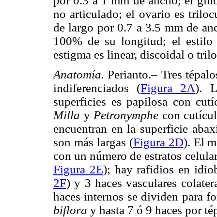
por 0.3 a 1 mm de ancho; el ginó
no articulado; el ovario es tril
de largo por 0.7 a 3.5 mm de anc
100% de su longitud; el estilo 
estigma es linear, discoidal o tri
Anatomía.
Perianto.– Tres tépal
indiferenciados (
Figura 2A
). 
superficies es papilosa con cutí
Milla
y
Petronymphe
con cutícul
encuentran en la superficie abaxi
son más largas (
Figura 2D
). El 
con un número de estratos celular
Figura 2E
); hay rafidios en idi
2F
) y 3 haces vasculares colate
haces internos se dividen para f
biflora
y hasta 7 ó 9 haces por t