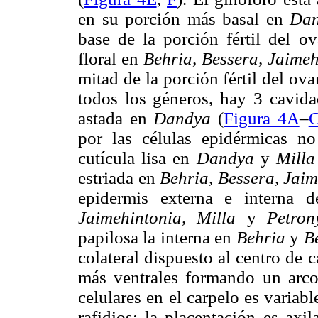
en su porción más basal en
Da
base de la porción fértil del o
floral en
Behria, Bessera, Jaime
mitad de la porción fértil del ov
todos los géneros, hay 3 cavidad
astada en
Dandya
(
Figura 4A
–
por las células epidérmicas n
cutícula lisa en
Dandya
y
Mill
estriada en
Behria, Bessera, Jai
epidermis externa e interna 
Jaimehintonia, Milla
y
Petro
papilosa la interna en
Behria
y
B
colateral dispuesto al centro de 
más ventrales formando un arco
celulares en el carpelo es variabl
rafidios; la placentación es axi