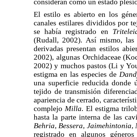
consideran como un estado plesi
El estilo es abierto en los géne
canales estilares divididos por te
se había registrado en
Tritele
(Rudall, 2002). Así mismo, las
derivadas presentan estilos abie
2002), algunas Orchidaceae (Ko
2002) y muchos pastos (Li y You,
estigma en las especies de
Dan
una superficie reducida donde ú
tejido de transmisión diferencia
apariencia de cerrado, característ
complejo
Milla.
El estigma trilo
hasta la parte interna de las ca
Behria, Bessera, Jaimehintonia,
registrado en algunos género