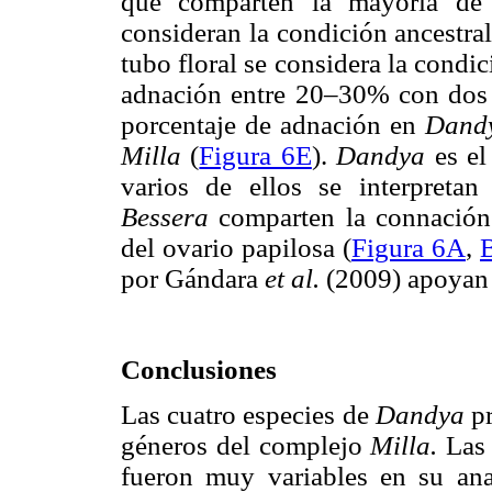
que comparten la mayoría de
consideran la condición ancestral
tubo floral se considera la condi
adnación entre 20–30% con dos 
porcentaje de adnación en
Dand
Milla
(
Figura 6E
).
Dandya
es e
varios de ellos se interpreta
Bessera
comparten la connación
del ovario papilosa (
Figura 6A
,
por Gándara
et al.
(2009) apoyan 
Conclusiones
Las cuatro especies de
Dandya
p
géneros del complejo
Milla.
Las
fueron muy variables en su ana