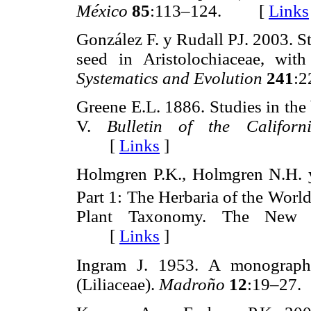
México
85
:113–124. [
Links
González F. y Rudall PJ. 2003. S
seed in Aristolochiaceae, with
Systematics and Evolution
241
:
Greene E.L. 1886. Studies in the 
V.
Bulletin of the Califo
[
Links
]
Holmgren P.K., Holmgren N.H. y
Part 1: The Herbaria of the World
Plant Taxonomy. The New 
[
Links
]
Ingram J. 1953. A monograp
(Liliaceae).
Madroño
12
:19–2