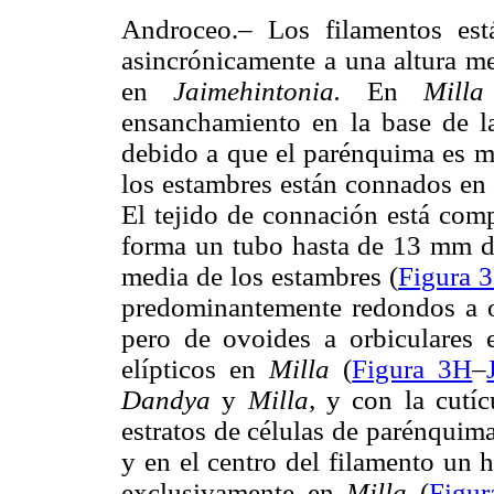
Androceo.– Los filamentos est
asincrónicamente a una altura 
en
Jaimehintonia.
En
Mill
ensanchamiento en la base de la
debido a que el parénquima es m
los estambres están connados en
El tejido de connación está com
forma un tubo hasta de 13 mm de
media de los estambres (
Figura 
predominantemente redondos a orb
pero de ovoides a orbiculares
elípticos en
Milla
(
Figura 3H
–
Dandya
y
Milla,
y con la cutíc
estratos de células de parénquim
y en el centro del filamento un h
exclusivamente en
Milla
(
Figu