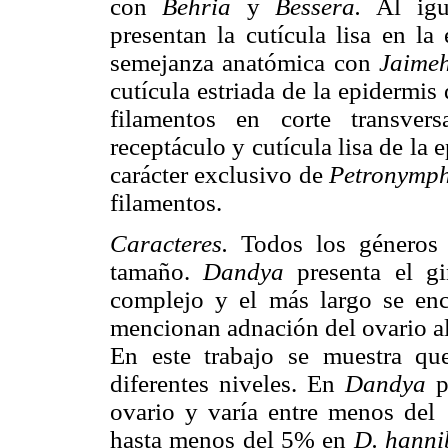
con
Behria
y
Bessera.
Al ig
presentan la cutícula lisa en la
semejanza anatómica con
Jaimeh
cutícula estriada de la epidermis 
filamentos en corte transvers
receptáculo y cutícula lisa de la 
carácter exclusivo de
Petronymp
filamentos.
Caracteres.
Todos los géneros 
tamaño.
Dandya
presenta el g
complejo y el más largo se en
mencionan adnación del ovario al
En este trabajo se muestra que
diferentes niveles. En
Dandya
p
ovario y varía entre menos de
hasta menos del 5% en
D. hanni