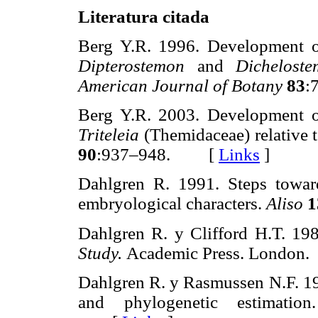
Literatura citada
Berg Y.R. 1996. Development o
Dipterostemon
and
Dichelos
American Journal of Botany
83
:
Berg Y.R. 2003. Development o
Triteleia
(Themidaceae) relative
90
:937–948. [
Links
]
Dahlgren R. 1991. Steps toward
embryological characters.
Aliso
1
Dahlgren R. y Clifford H.T. 19
Study.
Academic Press. Lond
Dahlgren R. y Rasmussen N.F. 19
and phylogenetic estimatio