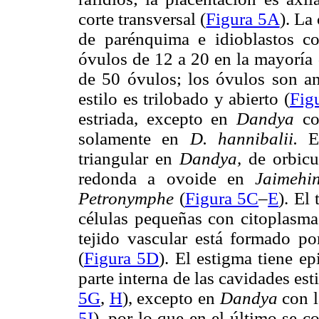
corte transversal (
Figura 5A
). La
de parénquima e idioblastos c
óvulos de 12 a 20 en la mayoría
de 50 óvulos; los óvulos son an
estilo es trilobado y abierto (
Fig
estriada, excepto en
Dandya
co
solamente en
D. hannibalii.
E
triangular en
Dandya,
de orbicu
redonda a ovoide en
Jaimehi
Petronymphe
(
Figura 5C
–
E
). El
células pequeñas con citoplasma
tejido vascular está formado po
(
Figura 5D
). El estigma tiene e
parte interna de las cavidades est
5G
,
H
), excepto en
Dandya
con l
5I
), por lo que en el último se c