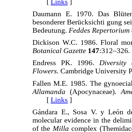
[
Links
]
Daumann E. 1970. Das Blüten
besonderer Berücksichti gung se
Bedeutung.
Feddes Repertorium
Dickison W.C. 1986. Floral mo
Botanical Gazette
147
:312–32
Endress PK. 1996.
Diversity
Flowers.
Cambridge University
Fallen M.E. 1985. The gynoecial
Allamanda
(Apocynaceae).
Am
[
Links
]
Gándara E., Sosa V. y León d
molecular evidence in the delimi
of the
Milla
complex (Themidac