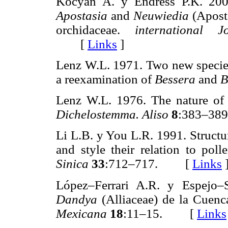
Kocyan A. y Endress P.K. 2001
Apostasia
and
Neuwiedia
(Apost
orchidaceae.
international
[
Links
]
Lenz W.L. 1971. Two new speci
a reexamination of
Bessera
and
B
Lenz W.L. 1976. The nature of t
Dichelostemma. Aliso
8
:383–3
Li L.B. y You L.R. 1991. Structu
and style their relation to pol
Sinica
33
:712–717. [
Links
López–Ferrari A.R. y Espejo–
Dandya
(Alliaceae) de la Cuen
Mexicana
18
:11–15. [
Links