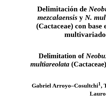
Delimitación de
Neob
mezcalaensis
y
N. mul
(Cactaceae) con base e
multivariado
Delimitation of
Neobu
multiareolata
(Cactaceae)
1
Gabriel Arroyo–Cosultchi
, 
Lauro