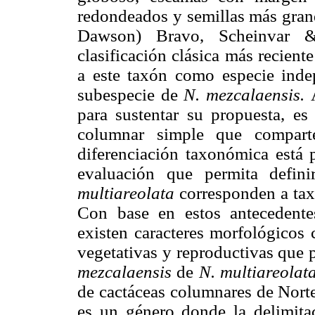
redondeados y semillas más gra
Dawson) Bravo, Scheinvar 
clasificación clásica más recien
a este taxón como especie inde
subespecie de
N. mezcalaensis.
para sustentar su propuesta, es
columnar simple que compart
diferenciación taxonómica está 
evaluación que permita defin
multiareolata
corresponden a tax
Con base en estos antecedentes
existen caracteres morfológicos c
vegetativas y reproductivas que 
mezcalaensis
de
N. multiareolat
de cactáceas columnares de Nort
es un género donde la delimita