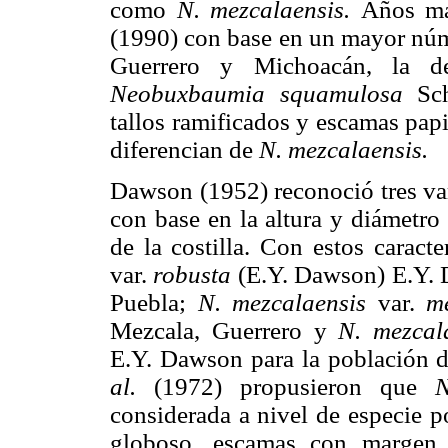
como
N. mezcalaensis.
Años má
(1990) con base en un mayor núme
Guerrero y Michoacán, la de
Neobuxbaumia squamulosa
Sc
tallos ramificados y escamas papir
diferencian de
N. mezcalaensis.
Dawson (1952) reconoció tres v
con base en la altura y diámetro d
de la costilla. Con estos caract
var.
robusta
(E.Y. Dawson) E.Y. 
Puebla;
N. mezcalaensis
var.
m
Mezcala, Guerrero y
N. mezcal
E.Y. Dawson para la población 
al.
(1972) propusieron que
N
considerada a nivel de especie po
globoso, escamas con margen 