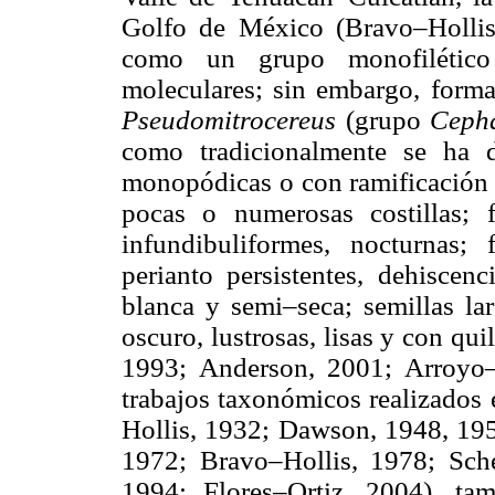
Golfo de México (Bravo–Holli
como un grupo monofilético 
moleculares; sin embargo, form
Pseudomitrocereus
(grupo
Ceph
como tradicionalmente se ha 
monopódicas o con ramificación d
pocas o numerosas costillas; 
infundibuliformes, nocturnas;
perianto persistentes, dehiscenc
blanca y semi–seca; semillas la
oscuro, lustrosas, lisas y con qu
1993; Anderson, 2001; Arroyo
trabajos taxonómicos realizados 
Hollis, 1932; Dawson, 1948, 19
1972; Bravo–Hollis, 1978; Sch
1994; Flores–Ortiz, 2004), ta