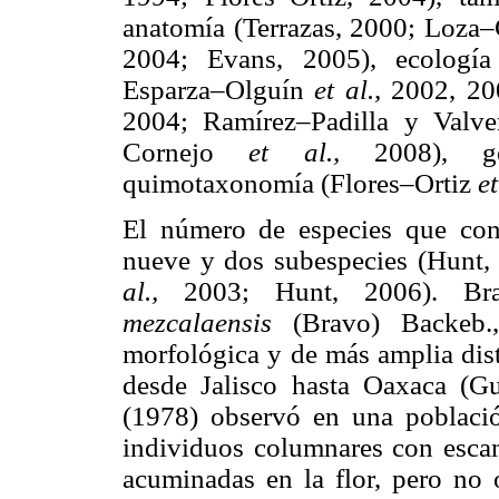
anatomía (Terrazas, 2000; Loza–
2004; Evans, 2005), ecología
Esparza–Olguín
et al.,
2002, 20
2004; Ramírez–Padilla y Valv
Cornejo
et al.,
2008), g
quimotaxonomía (Flores–Ortiz
et
El número de especies que c
nueve y dos subespecies (Hunt
al.,
2003; Hunt, 2006). Br
mezcalaensis
(Bravo) Backeb.
morfológica y de más amplia dist
desde Jalisco hasta Oaxaca (
(1978) observó en una poblaci
individuos columnares con escam
acuminadas en la flor, pero no 