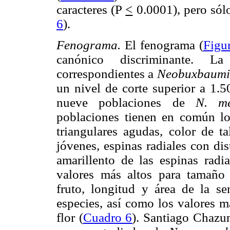
caracteres (P
<
0.0001), pero sólo
6
).
Fenograma.
El fenograma (
Figu
canónico discriminante. La
correspondientes a
Neobuxbaumi
un nivel de corte superior a 1.5
nueve poblaciones de
N. me
poblaciones tienen en común los 
triangulares agudas, color de ta
jóvenes, espinas radiales con di
amarillento de las espinas radi
valores más altos para tamaño 
fruto, longitud y área de la se
especies, así como los valores m
flor (
Cuadro 6
). Santiago Chazum