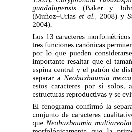
guadalupensis
(Baker y Joh
(Muñoz–Urias
et al.,
2008) y
S
2004).
Los 13 caracteres morfométricos 
tres funciones canónicas permiten
por lo que pueden considerars
importante resaltar que el tama
espina central y el patrón de dis
separar a
Neobuxbaumia mezca
estos caracteres por sí solos,
estructuras reproductivas y se ev
El fenograma confirmó la separa
conjunto de caracteres cualitativ
que
Neobuxbaumia multiareola
morfológicamente que la pri