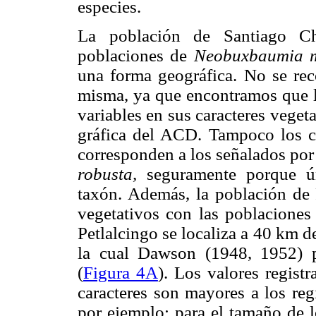
especies.
La población de Santiago Ch
poblaciones de
Neobuxbaumia m
una forma geográfica. No se re
misma, ya que encontramos que l
variables en sus caracteres veget
gráfica del ACD. Tampoco los ca
corresponden a los señalados po
robusta,
seguramente porque ú
taxón. Además, la población de P
vegetativos con las poblaciones
Petlalcingo se localiza a 40 km d
la cual Dawson (1948, 1952)
(
Figura 4A
). Los valores regis
caracteres son mayores a los reg
por ejemplo: para el tamaño de l