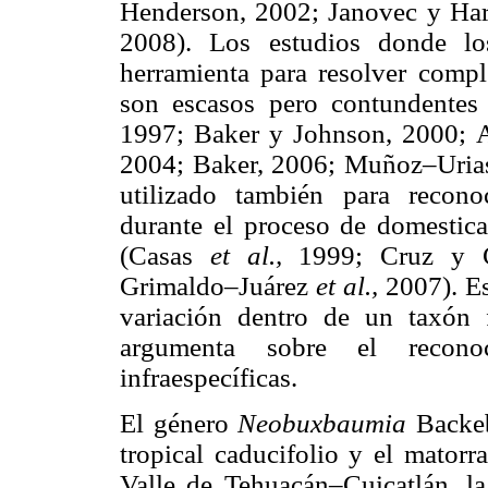
Henderson, 2002; Janovec y Ha
2008). Los estudios donde lo
herramienta para resolver compl
son escasos pero contundentes
1997; Baker y Johnson, 2000; 
2004; Baker, 2006; Muñoz–Uri
utilizado también para recono
durante el proceso de domestica
(Casas
et al.,
1999; Cruz y C
Grimaldo–Juárez
et al.,
2007). Es
variación dentro de un taxón 
argumenta sobre el recono
infraespecíficas.
El género
Neobuxbaumia
Backeb
tropical caducifolio y el matorr
Valle de Tehuacán–Cuicatlán, la 