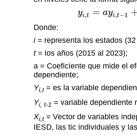
=
y
a
y
,
,
−
1
y
i
,
t
=
a
y
i
,
t
-
1
+
β
i
X
i
,
t
+
η
i
+
ε
i
i
t
i
t
Donde:
i
= representa los estados (32
t
= los años (2015 al 2023);
a = Coeficiente que mide el ef
dependiente;
Y
= es la variable dependient
i,t
Y
= variable dependiente 
i, t-1
X
= Vector de variables indep
i,t
IESD, las tic individuales y l