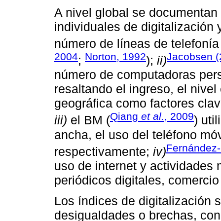
A nivel global se documentan
individuales de digitalización
número de líneas de telefonía 
2004
Norton, 1992
Jacobsen (
;
);
ii)
número de computadoras perso
resaltando el ingreso, el nive
geográfica como factores clav
Qiang
et al.
, 2009
iii)
el BM (
) uti
ancha, el uso del teléfono móvi
Fernández-
respectivamente;
iv)
uso de internet y actividades 
periódicos digitales, comercio
Los índices de digitalización
desigualdades o brechas, con 