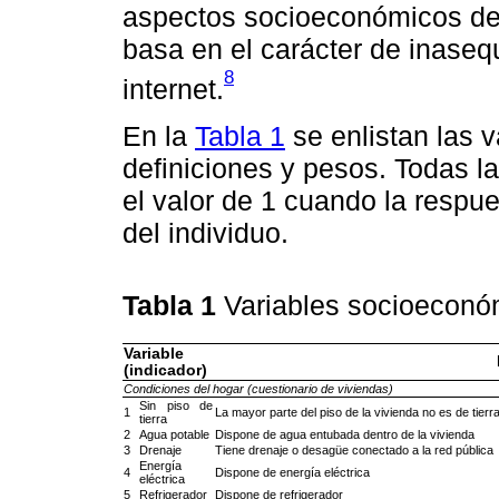
aspectos socioeconómicos de 
basa en el carácter de inasequ
8
internet.
En la
Tabla 1
se enlistan las v
definiciones y pesos. Todas l
el valor de 1 cuando la respue
del individuo.
Tabla 1
Variables socioeconóm
Variable
(indicador)
Condiciones del hogar (cuestionario de viviendas)
Sin piso de
1
La mayor parte del piso de la vivienda no es de tierr
tierra
2
Agua potable
Dispone de agua entubada dentro de la vivienda
3
Drenaje
Tiene drenaje o desagüe conectado a la red pública
Energía
4
Dispone de energía eléctrica
eléctrica
5
Refrigerador
Dispone de refrigerador