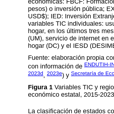
económicas: FBCF: Formación b
pesos) o inversión pública; E
USD$); IED: Inversión Extranj
variables TIC individuales: usu
hogar, en los últimos tres mes
(UM), servicio de internet en 
hogar (DC) y el IESD (DESIM
Fuente: elaboración propia c
ENDUTIH-IN
con información de
2023d
2023e
Secretaría de Ec
,
) y
Figura 1
Variables TIC y regi
económico estatal, 2015-202
La clasificación de estados c