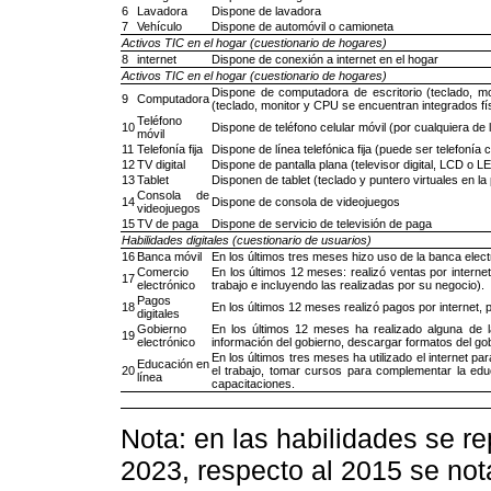
6
Lavadora
Dispone de lavadora
7
Vehículo
Dispone de automóvil o camioneta
Activos TIC en el hogar (cuestionario de hogares)
8
internet
Dispone de conexión a internet en el hogar
Activos TIC en el hogar (cuestionario de hogares)
Dispone de computadora de escritorio (teclado, m
9
Computadora
(teclado, monitor y CPU se encuentran integrados f
Teléfono
10
Dispone de teléfono celular móvil (por cualquiera de 
móvil
11
Telefonía fija
Dispone de línea telefónica fija (puede ser telefonía ce
12
TV digital
Dispone de pantalla plana (televisor digital, LCD o L
13
Tablet
Disponen de tablet (teclado y puntero virtuales en la p
Consola de
14
Dispone de consola de videojuegos
videojuegos
15
TV de paga
Dispone de servicio de televisión de paga
Habilidades digitales (cuestionario de usuarios)
16
Banca móvil
En los últimos tres meses hizo uso de la banca elect
Comercio
En los últimos 12 meses: realizó ventas por intern
17
electrónico
trabajo e incluyendo las realizadas por su negocio).
Pagos
18
En los últimos 12 meses realizó pagos por internet, 
digitales
Gobierno
En los últimos 12 meses ha realizado alguna de la
19
electrónico
información del gobierno, descargar formatos del gobi
En los últimos tres meses ha utilizado el internet pa
Educación en
20
el trabajo, tomar cursos para complementar la educ
línea
capacitaciones.
Nota: en las habilidades se r
2023, respecto al 2015 se not