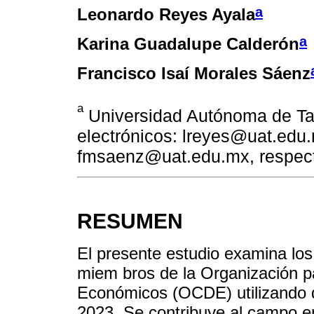
a
Leonardo Reyes Ayala
a
Karina Guadalupe Calderón
Francisco Isaí Morales Sáenz
a
Universidad Autónoma de Ta
electrónicos: lreyes@uat.edu
fmsaenz@uat.edu.mx, respec
RESUMEN
El presente estudio examina los
miem bros de la Organización pa
Económicos (OCDE) utilizando d
2023. Se contribuye al campo em