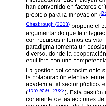
han convertido en factores cr
Bo
propicio para la innovación (
Chesbrough (2003)
propone el co
argumentando que la integraci
con recursos internos es vital
paradigma fomenta un ecosist
diverso, donde la cooperación
equilibra con una competenci
La gestión del conocimiento s
la colaboración efectiva entre
academia, el sector público, el
Toro
et al
., 2022
(
). Esta gestión n
coherente de las acciones de 
subraya la necesidad de profu