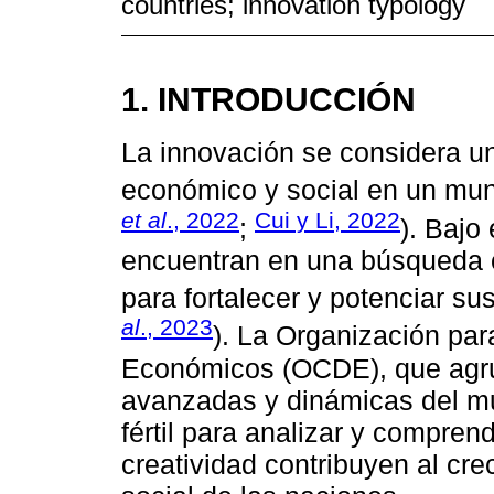
countries; innovation typology
1. INTRODUCCIÓN
La innovación se considera un
económico y social en un mun
et al
., 2022
Cui y Li, 2022
;
). Bajo
encuentran en una búsqueda c
para fortalecer y potenciar s
al
., 2023
). La Organización par
Económicos (OCDE), que agr
avanzadas y dinámicas del m
fértil para analizar y compren
creatividad contribuyen al cr