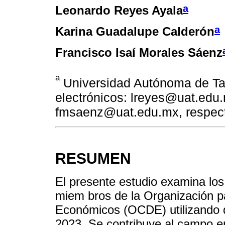
a
Leonardo Reyes Ayala
a
Karina Guadalupe Calderón
Francisco Isaí Morales Sáenz
a
Universidad Autónoma de Ta
electrónicos: lreyes@uat.edu
fmsaenz@uat.edu.mx, respec
RESUMEN
El presente estudio examina los
miem bros de la Organización pa
Económicos (OCDE) utilizando d
2023. Se contribuye al campo em