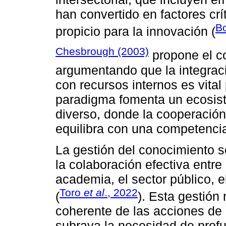
han convertido en factores cr
Bo
propicio para la innovación (
Chesbrough (2003)
propone el co
argumentando que la integraci
con recursos internos es vital
paradigma fomenta un ecosist
diverso, donde la cooperación
equilibra con una competenci
La gestión del conocimiento s
la colaboración efectiva entre
academia, el sector público, el
Toro
et al
., 2022
(
). Esta gestión n
coherente de las acciones de 
subraya la necesidad de profu