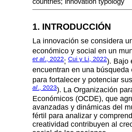
countries; innovation typology
1. INTRODUCCIÓN
La innovación se considera un
económico y social en un mun
et al
., 2022
Cui y Li, 2022
;
). Bajo
encuentran en una búsqueda c
para fortalecer y potenciar s
al
., 2023
). La Organización par
Económicos (OCDE), que agr
avanzadas y dinámicas del m
fértil para analizar y compren
creatividad contribuyen al cr