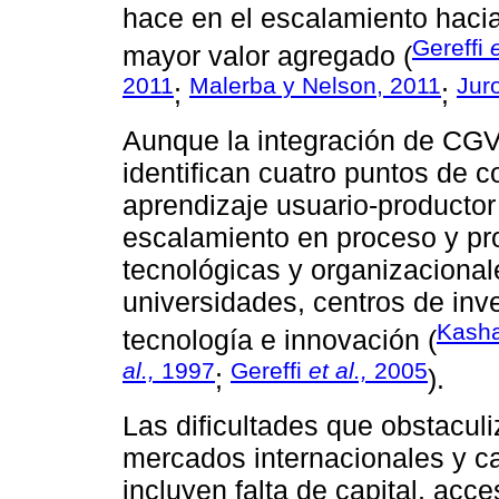
hace en el escalamiento haci
Gereffi
e
mayor valor agregado (
2011
Malerba y Nelson, 2011
Jur
;
;
Aunque la integración de CGV
identifican cuatro puntos de 
aprendizaje usuario-producto
escalamiento en proceso y pr
tecnológicas y organizacional
universidades, centros de inve
Kash
tecnología e innovación (
al.,
1997
Gereffi
et al.,
2005
;
).
Las dificultades que obstacul
mercados internacionales y c
incluyen falta de capital, ac