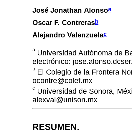
a
José Jonathan Alonso
b
Oscar F. Contreras
c
Alejandro Valenzuela
a
Universidad Autónoma de Baj
electrónico: jose.alonso.dcs
b
El Colegio de la Frontera Nor
ocontre@colef.mx
c
Universidad de Sonora, Méxic
alexval@unison.mx
RESUMEN.