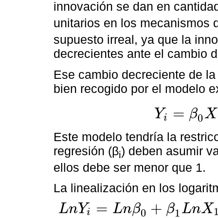
innovación se dan en cantida
unitarios en los mecanismos 
supuesto irreal, ya que la in
decrecientes ante el cambio d
Ese cambio decreciente de la i
bien recogido por el modelo e
=
Y
β
X
0
i
Y
i
=
β
0
X
1
β
1
X
2
β
2
X
3
β
Este modelo tendría la restric
regresión (β
) deben asumir va
i
ellos debe ser menor que 1.
La linealización en los logari
=
+
L
n
Y
L
n
β
β
L
n
X
0
1
i
L
n
Y
i
=
L
n
β
0
+
β
1
L
n
X
1
+
β
2
L
n
X
2
+
β
3
L
n
X
3
+
β
4
L
n
X
4
+
u
i