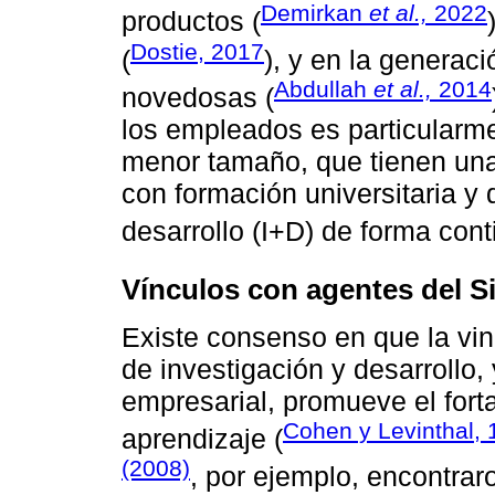
Demirkan
et al.,
2022
productos (
Dostie, 2017
(
), y en la generac
Abdullah
et al.,
2014
novedosas (
los empleados es particularm
menor tamaño, que tienen un
con formación universitaria y 
desarrollo (I+D) de forma cont
Vínculos con agentes del S
Existe consenso en que la vi
de investigación y desarrollo,
empresarial, promueve el fort
Cohen y Levinthal,
aprendizaje (
(2008)
, por ejemplo, encontrar