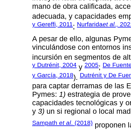
mano de obra calificada, acce
adecuada, y capacidades empr
y Gereffi, 2011
Nurfarida
et al.,
202
;
A pesar de ello, algunas Pyme
vinculándose con entornos ins
incursión en segmentos de alt
y Dutrénit, 2004
2005
De Fuente
y
;
y García, 2018
Dutrénit y De Fue
).
para captar derramas de las 
Pymes:
1)
estrategia de prov
capacidades tecnológicas y or
y
3)
un si regional o local mad
Sampath
et al
. (2018)
proponen la