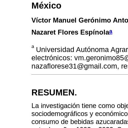
México
Víctor Manuel Gerónimo Ant
a
Nazaret Flores Espínola
a
Universidad Autónoma Agrari
electrónicos: vm.geronimo85
nazaflorese31@gmail.com, re
RESUMEN.
La investigación tiene como objet
sociodemográficos y económicos 
consumo de bebidas azucaradas