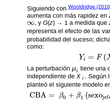
Wooldridge (2010
Siguiendo con
aumenta con más rapidez en
∞
, y
G
(
z
) → 1 a medida que
∞
representa el efecto de las v
probabilidad del suceso; dicha
como:
=
(
Y
F
i
Y
i
=
F
X
i
,
β
i
+
μ
i
La perturbación
tiene una d
μ
μ
i
i
independiente de
X
. Según 
i
planteó el siguiente modelo e
C
B
A
=
+
(
s
e
x
o
β
β
j
e
f
0
1
C
B
A
=
β
0
+
β
1
s
e
x
o
j
e
f
e
+
β
2
e
d
a
d
j
e
f
e
+
β
3
e
d
u
c
a
j
e
f
e
+
β
4
t