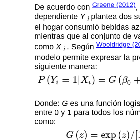
Greene (2012)
De acuerdo con
,
dependiente
Y
plantea dos s
i
el hogar consumió bebidas a
mientras que al conjunto de v
Wooldridge (20
como
X
. Según
i
modelo permite expresar la p
siguiente manera:
(
=
1
|
)
=
(
P
Y
X
G
β
0
i
i
P
Y
i
=
1
X
i
=
G
β
0
+
β
1
X
1
+
…
+
β
k
X
k
=
G
β
0
+
X
β
=
G
(
X
i
β
i
)
Donde:
G
es una función logí
entre 0 y 1 para todos los nú
como:
(
)
=
exp
(
)
/
[
G
z
z
G
z
=
exp
z
/
[
1
+
exp
z
]
=
Λ
(
z
)