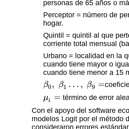
personas de 65 años o más 
Perceptor = número de per
hogar.
Quintil = quintil al que pe
corriente total mensual (bas
Urbano = localidad en la q
cuando tiene mayor o igual 
cuando tiene menor a 15 mi
,
…
,
=
coefici
β
β
β
0
1
9
β
0
,
β
1
…
,
β
9
=
=
término de error alea
μ
μ
i
=
i
Con el apoyo del software eco
modelos Logit por el método d
consideraron errores estándar