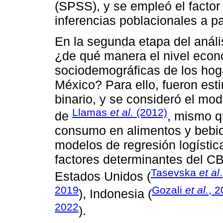
(SPSS), y se empleó el factor
inferencias poblacionales a pa
En la segunda etapa del análi
¿de qué manera el nivel econó
sociodemográficas de los hog
México? Para ello, fueron es
binario, y se consideró el mod
Llamas
et al.
(2012)
de
, mismo q
consumo en alimentos y bebid
modelos de regresión logística
factores determinantes del C
Tasevska
et al
Estados Unidos (
2019
Gozali
et al.
, 
), Indonesia (
2022
).