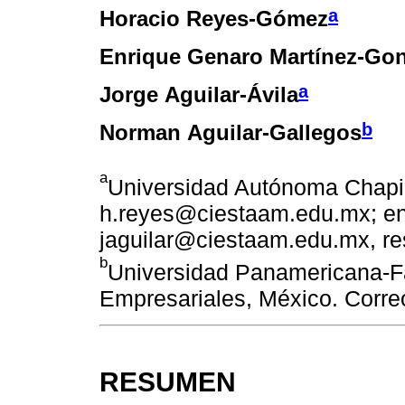
a
Horacio Reyes-Gómez
Enrique Genaro Martínez-Gon
a
Jorge Aguilar-Ávila
b
Norman Aguilar-Gallegos
a
Universidad Autónoma Chapin
h.reyes@ciestaam.edu.mx; e
jaguilar@ciestaam.edu.mx, re
b
Universidad Panamericana-F
Empresariales, México. Corre
RESUMEN