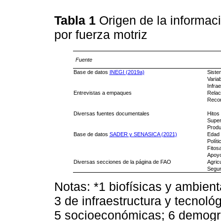
Tabla 1
Origen de la informaci
por fuerza motriz
Fuente
Base de datos
INEGI (2019a)
Siste
Varia
Infrae
Entrevistas a empaques
Relac
Reco
Diversas fuentes documentales
Hitos 
Super
Produ
Base de datos
SADER y SENASICA (2021)
Edad 
Políti
Fitos
Apoyo
Diversas secciones de la página de FAO
Agric
Segur
Notas: *1 biofísicas y ambient
3 de infraestructura y tecnológ
5 socioeconómicas; 6 demográ