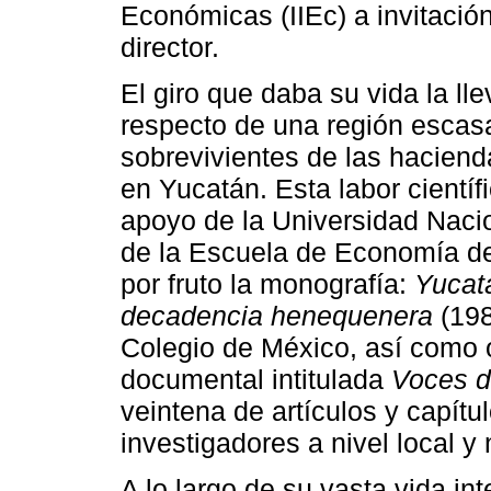
Económicas (IIEc) a invitació
director.
El giro que daba su vida la ll
respecto de una región escas
sobrevivientes de las haciend
en Yucatán. Esta labor científ
apoyo de la Universidad Nac
de la Escuela de Economía de
por fruto la monografía:
Yucatá
decadencia henequenera
(198
Colegio de México, así como o
documental intitulada
Voces d
veintena de artículos y capít
investigadores a nivel local y 
A lo largo de su vasta vida in