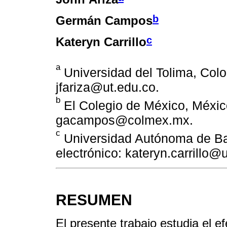
b
Germán Campos
c
Kateryn Carrillo
a
Universidad del Tolima, Colo
jfariza@ut.edu.co.
b
El Colegio de México, México
gacampos@colmex.mx.
c
Universidad Autónoma de Baj
electrónico: kateryn.carrillo
RESUMEN
El presente trabajo estudia el e