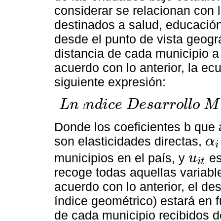
considerar se relacionan con 
destinados a salud, educación,
desde el punto de vista geogr
distancia de cada municipio a
acuerdo con lo anterior, la ec
siguiente expresión:
L
n
n
d
i
c
e
D
e
s
a
r
r
o
l
l
o
M
Í
L
n
Í
n
d
i
c
e
D
e
s
a
r
r
o
l
l
o
M
u
n
i
c
i
p
a
l
i
t
=
β
0
+
β
1
L
n
T
r
a
n
s
f
e
r
e
Donde los coeficientes b que 
son elasticidades directas,
α
i
α
i
municipios en el país, y
es
u
i
t
u
i
t
recoge todas aquellas variab
acuerdo con lo anterior, el de
índice geométrico) estará en f
de cada municipio recibidos 