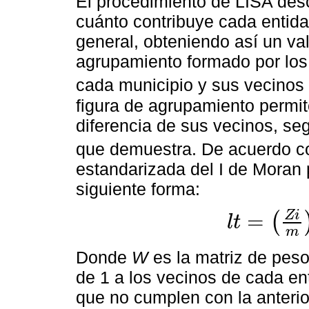
El procedimiento de LISA des
cuánto contribuye cada entidad 
general, obteniendo así un val
agrupamiento formado por los 
cada municipio y sus vecinos 
figura de agrupamiento permi
diferencia de sus vecinos, seg
que demuestra. De acuerdo 
estandarizada del I de Moran
siguiente forma:
Z
i
=
(
l
t
l
t
=
Z
i
m
∑
j
=
1
n
W
i
j
*
Z
j
m
Donde
W
es la matriz de peso
de 1 a los vecinos de cada enti
que no cumplen con la anterior