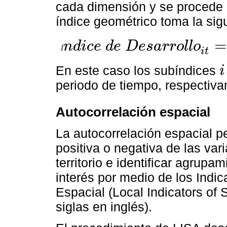
cada dimensión y se procede a
índice geométrico toma la sig
=
n
d
i
c
e
d
e
D
e
s
a
r
r
o
l
l
o
Í
Í
n
d
i
c
e
d
e
D
e
s
a
r
r
o
l
l
o
i
t
=
I
.
e
d
u
c
a
c
i
ó
n
i
t
*
I
.
S
a
l
u
d
i
t
*
I
.
S
e
g
u
i
t
En este caso los subíndices
i
i
periodo de tiempo, respectiv
Autocorrelación espacial
La autocorrelación espacial p
positiva o negativa de las vari
territorio e identificar agrupa
interés por medio de los Indi
Espacial (Local Indicators of 
siglas en inglés).