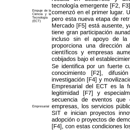
tecnología emergente [F2, F3],
Empuje de la
comenzó en el primer lugar. Un
Ciencia y la
Tecnología
pero esta nueva etapa de retr
(ECT)
Mercado [F5] está ausente, ya
tiene gran participación aun
incluso sin el apoyo de la
proporciona una dirección 
científicos y empresas aum
cobijados bajo el establecimien
Se identifica por un fuerte 
conocimiento [F2], difusió
investigación [F4] y movilizac
Empresarial del ECT es la f
legitimidad [F7] y especial
secuencia de eventos que 
empresas, los servicios públi
Empresarial
SIT e inician proyectos inn
adopción o proyectos de demo
[F4], con estas condiciones los