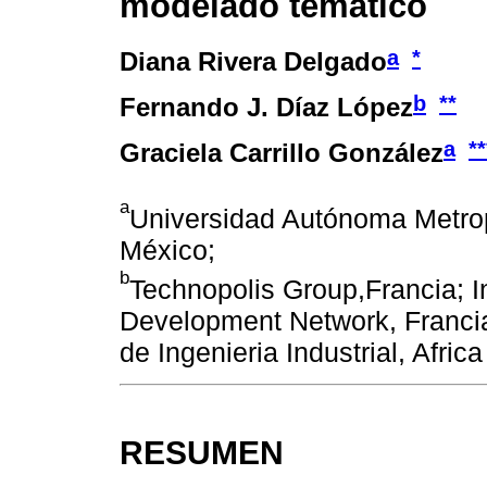
modelado temático
a
*
Diana Rivera Delgado
b
**
Fernando J. Díaz López
a
**
Graciela Carrillo González
a
Universidad Autónoma Metro
México;
b
Technopolis Group,Francia; I
Development Network, Francia
de Ingenieria Industrial, Afric
RESUMEN