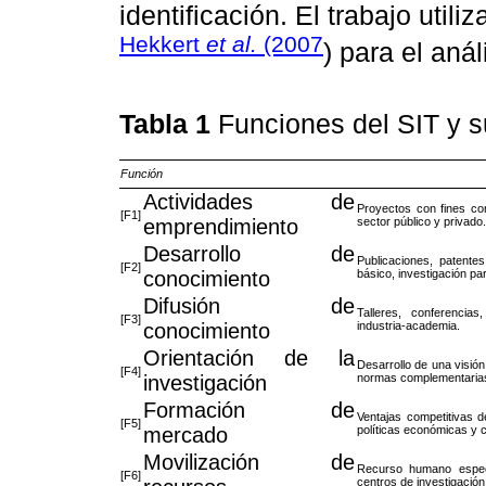
identificación. El trabajo utili
Hekkert
et al.
(2007
) para el aná
Tabla 1
Funciones del SIT y 
Función
Actividades de
Proyectos con fines co
[F1]
emprendimiento
sector público y privado.
Desarrollo de
Publicaciones, patente
[F2]
conocimiento
básico, investigación par
Difusión de
Talleres, conferencias
[F3]
conocimiento
industria-academia.
Orientación de la
Desarrollo de una visión 
[F4]
investigación
normas complementaria
Formación de
Ventajas competitivas 
[F5]
mercado
políticas económicas y 
Movilización de
Recurso humano especia
[F6]
centros de investigación