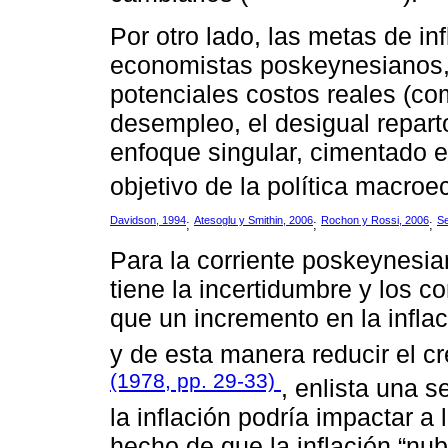
Por otro lado, las metas de in
economistas poskeynesianos, 
potenciales costos reales (co
desempleo, el desigual reparto
enfoque singular, cimentado e
objetivo de la política macro
Davidson, 1994
Atesoglu y Smithin, 2006
Rochon y Rossi, 2006
Se
;
;
;
Para la corriente poskeynesia
tiene la incertidumbre y los c
que un incremento en la infla
y de esta manera reducir el c
(1978, pp. 29-33)
, enlista una 
la inflación podría impactar a
hecho de que la inflación “nub