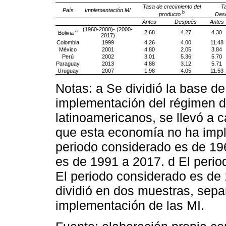
Tasa de crecimiento del
T
País
Implementación MI
b
producto
Des
Antes
Después
Antes
(1960-2000)- (2000-
a
2.68
4.27
4.30
Bolivia
2017)
Colombia
1999
4.26
4.00
11.48
México
2001
4.80
2.05
3.84
Perú
2002
3.01
5.36
5.70
Paraguay
2013
4.88
3.12
5.71
Uruguay
2007
1.98
4.05
11.53
Notas: a Se dividió la base d
implementación del régimen d
latinoamericanos, se llevó a 
que esta economía no ha impl
periodo considerado es de 19
es de 1991 a 2017. d El peri
El periodo considerado es de
dividió en dos muestras, sepa
implementación de las MI.