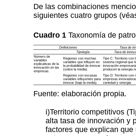
De las combinaciones mencion
siguientes cuatro grupos (vé
Cuadro 1
Taxonomía de patro
Definiciones
Tasa de in
Tipología
Tasa de innova
Número de
Regiones con muchas
Tipo C: Territorio con
variables
variables que influyen en
sistema regional que t
explicativas de la
la probabilidad de innovar
innovación empresaria
innovación en las
(sobre la media).
producen la sinergia n
empresas.
Regiones con escasas
Tipo D: Territorio con
variables influyentes para
empresas innovadoras 
innovar (bajo la media).
variedad y sinergia.
Fuente: elaboración propia.
i)Territorio competitivos (
alta tasa de innovación y 
factores que explican que