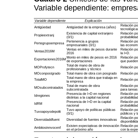
Variable dependiente: empres
Variable dependiente
Explicación
Relación po
Antigüedad
Antigüedad de la empresa (años)
tecnológicas
Existencia de capital extranjero
Relación pos
Propieextranj
(0/1)
probabilida
Pertenencia a grupos
Relación po
Pertegrupoempresa
empresariales (0/1)
las economí
Ventas en miles de pesos durante
Relación po
Ventas2016M
2016
la I+D.
Monto en miles de pesos en 2016
Relación po
Exportaciones2016M
de exportaciones
que pueden 
Total de mano de obra de
MOProfytecn
Relación pos
profesionales y técnico
MOconpostgrado
Total mano de obra con posgrado
Relación pos
Total mano de obra que trabaja en
TotalMO
Relación po
la empresa
Total de mano de obra
Relación pos
MOsubcontratados
subcontratada
para tareas
Presencia de I+D en regiones
Relación pos
Idregiones
distintas a la capital nacional
probabilida
Presencia de I+D en la capital
Relación po
IdRM
nacional
probabilidad
Tuvo apoyo de políticas públicas
Relación po
Tuvoapoyodepolit
(0/1)
públicos y l
Relación po
Diversidaddfuent
Diversidad de fuentes innovativas
disponibili
Existen expectativas de innovación
Relación po
Ambitosinnvocenf
en el próximo año
con la expe