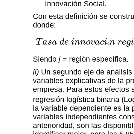
Innovación Social.
Con esta definición se constr
donde:
T
a
s
a
d
e
i
n
n
o
v
a
c
i
n
r
e
g
i
ó
T
a
s
a
d
e
i
n
n
o
v
a
c
i
ó
n
r
e
g
i
o
n
a
l
j
=
(
(
Σ
e
m
p
r
e
s
a
s
e
n
c
u
e
s
t
Siendo
j
= región específica.
ii)
Un segundo eje de análisis e
variables explicativas de la 
empresa. Para estos efectos 
regresión logística binaria (Log
la variable dependiente es la 
variables independientes cons
anterioridad, son las disponib
identificar mejor, para las 5 