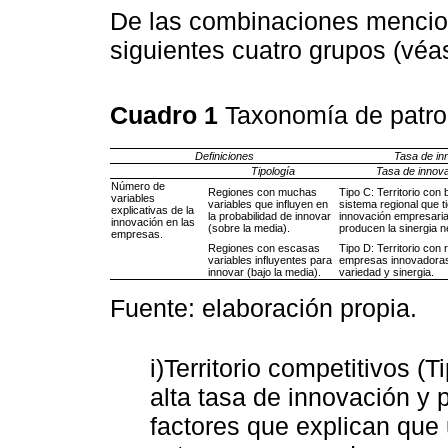
De las combinaciones mencion
siguientes cuatro grupos (vé
Cuadro 1
Taxonomía de patro
Definiciones
Tasa de in
Tipología
Tasa de innova
Número de
Regiones con muchas
Tipo C: Territorio con
variables
variables que influyen en
sistema regional que t
explicativas de la
la probabilidad de innovar
innovación empresaria
innovación en las
(sobre la media).
producen la sinergia n
empresas.
Regiones con escasas
Tipo D: Territorio con
variables influyentes para
empresas innovadoras 
innovar (bajo la media).
variedad y sinergia.
Fuente: elaboración propia.
i)Territorio competitivos (
alta tasa de innovación y 
factores que explican que