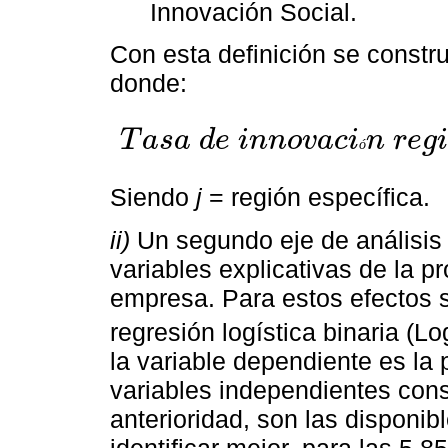
Innovación Social.
Con esta definición se constr
donde:
T
a
s
a
d
e
i
n
n
o
v
a
c
i
n
r
e
g
i
ó
T
a
s
a
d
e
i
n
n
o
v
a
c
i
ó
n
r
e
g
i
o
n
a
l
j
=
(
(
Σ
e
m
p
r
e
s
a
s
e
n
c
u
e
s
t
Siendo
j
= región específica.
ii)
Un segundo eje de análisis e
variables explicativas de la 
empresa. Para estos efectos 
regresión logística binaria (Log
la variable dependiente es la 
variables independientes cons
anterioridad, son las disponib
identificar mejor, para las 5 