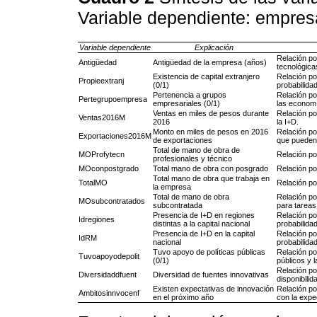
Variable dependiente: empres
Variable dependiente
Explicación
Relación po
Antigüedad
Antigüedad de la empresa (años)
tecnológicas
Existencia de capital extranjero
Relación pos
Propieextranj
(0/1)
probabilida
Pertenencia a grupos
Relación po
Pertegrupoempresa
empresariales (0/1)
las economí
Ventas en miles de pesos durante
Relación po
Ventas2016M
2016
la I+D.
Monto en miles de pesos en 2016
Relación po
Exportaciones2016M
de exportaciones
que pueden 
Total de mano de obra de
MOProfytecn
Relación pos
profesionales y técnico
MOconpostgrado
Total mano de obra con posgrado
Relación pos
Total mano de obra que trabaja en
TotalMO
Relación po
la empresa
Total de mano de obra
Relación pos
MOsubcontratados
subcontratada
para tareas
Presencia de I+D en regiones
Relación pos
Idregiones
distintas a la capital nacional
probabilida
Presencia de I+D en la capital
Relación po
IdRM
nacional
probabilidad
Tuvo apoyo de políticas públicas
Relación po
Tuvoapoyodepolit
(0/1)
públicos y l
Relación po
Diversidaddfuent
Diversidad de fuentes innovativas
disponibili
Existen expectativas de innovación
Relación po
Ambitosinnvocenf
en el próximo año
con la expe