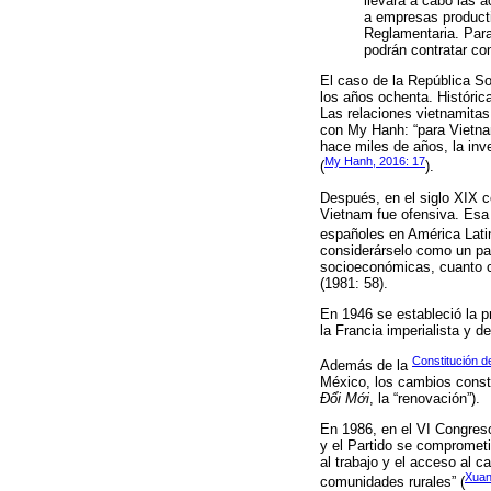
llevará a cabo las 
a empresas producti
Reglamentaria. Para
podrán contratar con
El caso de la República So
los años ochenta. Históri
Las relaciones vietnamitas
con My Hanh: “para Vietnam
hace miles de años, la inv
My Hanh, 2016: 17
(
).
Después, en el siglo XIX c
Vietnam fue ofensiva. Esa 
españoles en América Latin
considerárselo como un paí
socioeconómicas, cuanto co
(1981: 58).
En 1946 se estableció la p
la Francia imperialista y 
Constitución d
Además de la
México, los cambios constit
Đổi Mới
, la “renovación”).
En 1986, en el VI Congreso
y el Partido se comprometió
al trabajo y el acceso al c
Xuan
comunidades rurales” (