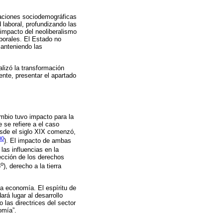
aciones sociodemográficas
 laboral, profundizando las
 impacto del neoliberalismo
aborales. El Estado no
manteniendo las
alizó la transformación
ente, presentar el apartado
mbio tuvo impacto para la
 se refiere a el caso
esde el siglo XIX comenzó,
00
). El impacto de ambas
las influencias en la
tección de los derechos
o
5
), derecho a la tierra
la economía. El espíritu de
ará lugar al desarrollo
 las directrices del sector
omía”.