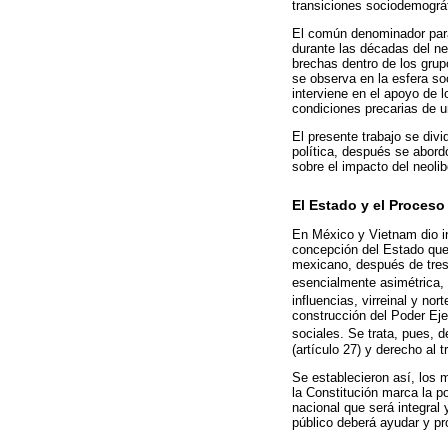
transiciones sociodemográf
El común denominador par
durante las décadas del ne
brechas dentro de los grup
se observa en la esfera soc
interviene en el apoyo de 
condiciones precarias de u
El presente trabajo se divi
política, después se abord
sobre el impacto del neolib
El Estado y el Proceso
En México y Vietnam dio in
concepción del Estado que 
mexicano, después de tres 
esencialmente asimétrica, l
influencias, virreinal y no
construcción del Poder Ejec
sociales. Se trata, pues, d
(artículo 27) y derecho al t
Se establecieron así, los 
la Constitución marca la po
nacional que será integral 
público deberá ayudar y pr