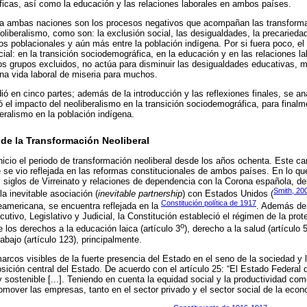
icas, así como la educación y las relaciones laborales en ambos países.
a ambas naciones son los procesos negativos que acompañan las transform
oliberalismo, como son: la exclusión social, las desigualdades, la precariedad
os poblacionales y aún más entre la población indígena. Por si fuera poco, el
ial: en la transición sociodemográfica, en la educación y en las relaciones l
los grupos excluidos, no actúa para disminuir las desigualdades educativas, 
na vida laboral de miseria para muchos.
dió en cinco partes; además de la introducción y las reflexiones finales, se an
ó el impacto del neoliberalismo en la transición sociodemográfica, para finalm
eralismo en la población indígena.
 de la Transformación Neoliberal
icio el periodo de transformación neoliberal desde los años ochenta. Este ca
se vio reflejada en las reformas constitucionales de ambos países. En lo que
siglos de Virreinato y relaciones de dependencia con la Corona española, d
Smith, 20
a inevitable asociación (
inevitable partnership
) con Estados Unidos (
Constitución política de 1917
rteamericana, se encuentra reflejada en la
. Además de 
utivo, Legislativo y Judicial, la Constitución estableció el régimen de la pro
o
e los derechos a la educación laica (artículo 3
), derecho a la salud (artículo 
rabajo (artículo 123), principalmente.
marcos visibles de la fuerte presencia del Estado en el seno de la sociedad y 
sición central del Estado. De acuerdo con el artículo 25: “El Estado Federal d
y sostenible [...]. Teniendo en cuenta la equidad social y la productividad como
omover las empresas, tanto en el sector privado y el sector social de la econ