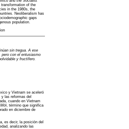
exico and the Socialist
 transformation of the
ies in the 1980s, the
ountries. Neoliberalism has
 sociodemographic gaps
igenous population.
ion
inúan sin tregua. A ese
s, pero con el entusiasmo
lvidable y fructífero.
éxico y Vietnam se aceleró
 y las reformas del
écada, cuando en Vietnam
 Mới
, término que significa
ebrado en diciembre de
a, es decir, la posición del
iedad, analizando las