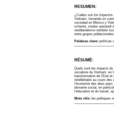
RESUMEN:
¿Cuáles son los impactos d
Vietnam, tomando en cuenta
sociedad en México y Vietn
ochenta,
modus operandi
d
neoliberalismo también tuv
entre grupos poblacionales
Palabras clave:
políticas 
RÉSUMÉ:
Quels sont les impacts du 
socialiste du Vietnam, en 
transformation de l’Etat e
néolibérales au cours des a
l’économie des deux pays. 
domaine social, en particu
l’éducation et du travail, 
Mots clés:
les politiques n