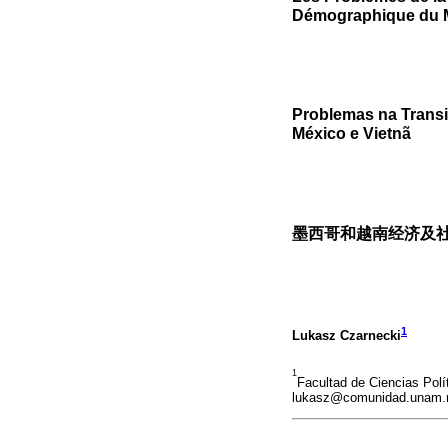
Démographique du M
Problemas na Trans
México e Vietnã
墨西哥和越南经济及
1
Lukasz Czarnecki
1
Facultad de Ciencias Pol
lukasz@comunidad.unam