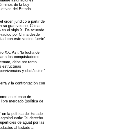
ediante asignaciones
términos de la Ley
uctivas del Estado
 orden jurídico a partir de
 su gran vecino, China.
 en el siglo X. De acuerdo
invadido por China desde
tad con este vecino fuerte”
o XX. Así, “la lucha de
tar a los conquistadores
ietnam, debe por tanto
s estructuras
pervivencias y obstáculos”
erra y la confrontación con
Como en el caso de
 libre mercado (política de
 en la política del Estado
agroindustria: “el derecho
superficies de agua) por las
roductos al Estado a