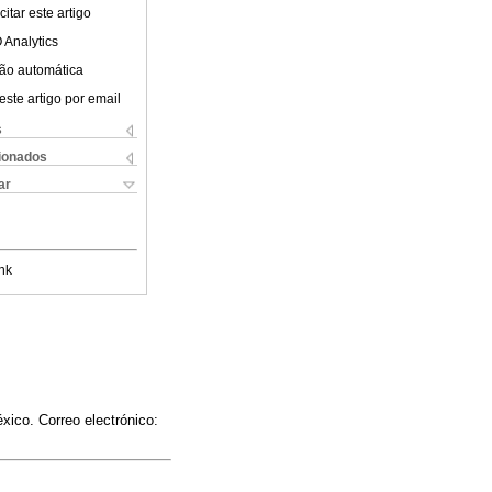
itar este artigo
 Analytics
ão automática
este artigo por email
s
cionados
ar
nk
ico. Correo electrónico: