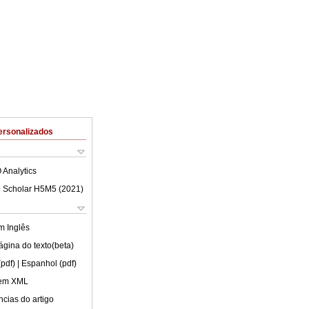
ersonalizados
 Analytics
 Scholar H5M5 (
2021
)
em
Inglês
ágina do texto(beta)
(pdf)
| Espanhol (pdf)
 em XML
cias do artigo