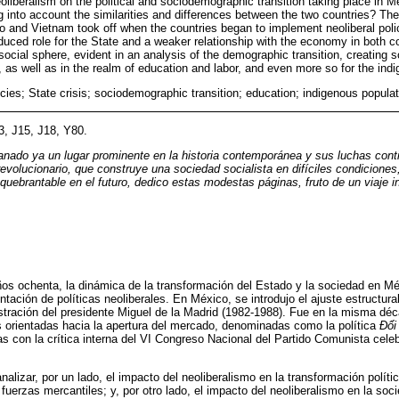
liberalism on the political and sociodemographic transition taking place in M
 into account the similarities and differences between the two countries? The
o and Vietnam took off when the countries began to implement neoliberal polic
uced role for the State and a weaker relationship with the economy in both c
social sphere, evident in an analysis of the demographic transition, creating
 as well as in the realm of education and labor, and even more so for the ind
icies; State crisis; sociodemographic transition; education; indigenous populat
3, J15, J18, Y80.
nado ya un lugar prominente en la historia contemporánea y sus luchas cont
revolucionario, que construye una sociedad socialista en difíciles condicione
quebrantable en el futuro, dedico estas modestas páginas, fruto de un viaje ino
 años ochenta, la dinámica de la transformación del Estado y la sociedad en M
ación de políticas neoliberales. En México, se introdujo el ajuste estructural
stración del presidente Miguel de la Madrid (1982-1988). Fue en la misma d
 orientadas hacia la apertura del mercado, denominadas como la política
Đổi
das con la crítica interna del VI Congreso Nacional del Partido Comunista cel
analizar, por un lado, el impacto del neoliberalismo en la transformación polític
fuerzas mercantiles; y, por otro lado, el impacto del neoliberalismo en la soc