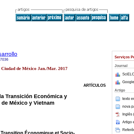
arrollo
Serviços P
-7036
Journal
8 Ciudad de México Jan./Mar. 2017
SciELO
Google
ARTÍCULOS
Artigo
la Transición Económica y
texto 
 de México y Vietnam
nova p
Inglês 
Artigo
Referên
 Transition Économique et Socio-