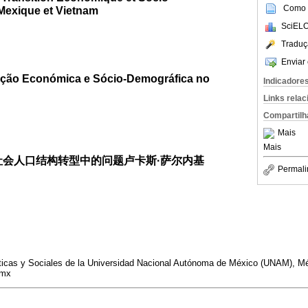
Como c
exique et Vietnam
SciELO
Traduç
Enviar 
ição Económica e Sócio-Demográfica no
Indicadore
Links rela
Compartilh
Mais
Mais
社会人口结构转型中的问题卢卡斯·萨尔内基
Permali
íticas y Sociales de la Universidad Nacional Autónoma de México (UNAM), Méx
.mx