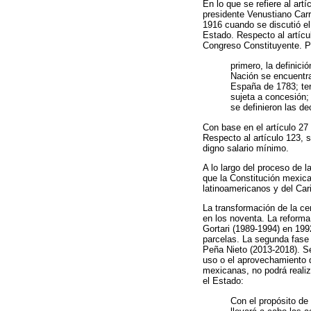
En lo que se refiere al art
presidente Venustiano Carr
1916 cuando se discutió el 
Estado. Respecto al artícu
Congreso Constituyente. P
primero, la definici
Nación se encuentra
España de 1783; ter
sujeta a concesión; 
se definieron las de
Con base en el artículo 27 
Respecto al artículo 123, s
digno salario mínimo.
A lo largo del proceso de 
que la Constitución mexic
latinoamericanos y del Car
La transformación de la ce
en los noventa. La reforma
Gortari (1989-1994) en 199
parcelas. La segunda fase 
Peña Nieto (2013-2018). Se
uso o el aprovechamiento d
mexicanas, no podrá realiz
el Estado:
Con el propósito de 