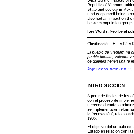
What are the impacts of neo
Republic of Vietnam, taking
State and society in Mexic
modus operandi being a red
also had an impact on the 
between population groups,
Key Words:
Neoliberal pol
Clasificación JEL: A12, A1
El pueblo de Vietnam ha ga
pueblo heroico, valiente y 
de quienes tienen una fe in
Ángel Bassols Batalla (1981: 8)
INTRODUCCIÓN
A partir de finales de los
con el proceso de implement
mercado durante la admini
se implementaron reformas
la “renovación”, relaciona
1986.
El objetivo del artículo es 
Estado en relación con las 