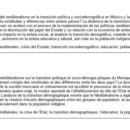
el neoliberalismo en la transición política y sociodemográfica en México y la
 similitudes y diferencias entre ambos países? La dinámica de la transform
am se aceleró con el proceso de la implementación de las políticas neolibera
e la disminución del papel del Estado y su relación con la economía de ambo
o impacto en la esfera social, al analizar la transición demográfica, creando
, asimismo en la esfera educativa y laboral, aún más en la población indígen
neoliberales; crisis del Estado; transición sociodemográfica; educación; pobla
néolibéralisme sur la transition politique et socio-démogra phiques du Mexiqu
tenant compte des similitudes et des différences entre les deux pays? La dyn
t de la société mexicaine et vietnamienne ont accéléré le processus de la mise
nnées quatre-vingt; le modus operandi de l’affaiblissement du rôle de l’Etat e
L’analyse de la transition démographique montre que le Néolibéralisme a éga
lier la création d’écarts démographiques entre les groupes de population, et 
spécialement dans la population indigène.
éolibérales; la crise de l’Etat; la transition démographiques; l’éducation; la po