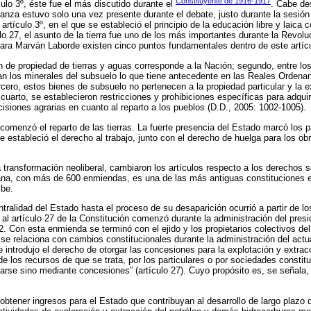
Constituyente de 1916-1917
ículo 3º, éste fue el más discutido durante el
. Cabe de
anza estuvo solo una vez presente durante el debate, justo durante la sesión
artículo 3º, en el que se estableció el principio de la educación libre y laica
lo 27, el asunto de la tierra fue uno de los más importantes durante la Revol
ara Marván Laborde existen cinco puntos fundamentales dentro de este artícu
ón de propiedad de tierras y aguas corresponde a la Nación; segundo, entre lo
n los minerales del subsuelo lo que tiene antecedente en las Reales Ordena
cero, estos bienes de subsuelo no pertenecen a la propiedad particular y la e
cuarto, se establecieron restricciones y prohibiciones específicas para adquirir
cisiones agrarias en cuanto al reparto a los pueblos (D.D., 2005: 1002-1005).
comenzó el reparto de las tierras. La fuerte presencia del Estado marcó los p
e estableció el derecho al trabajo, junto con el derecho de huelga para los ob
la transformación neoliberal, cambiaron los artículos respecto a los derechos 
ana, con más de 600 enmiendas, es una de las más antiguas constituciones e
ibe.
ntralidad del Estado hasta el proceso de su desaparición ocurrió a partir de 
 al artículo 27 de la Constitución comenzó durante la administración del pres
2. Con esta enmienda se terminó con el ejido y los propietarios colectivos del
se relaciona con cambios constitucionales durante la administración del actu
 introdujo el derecho de otorgar las concesiones para la explotación y extracc
e los recursos de que se trata, por los particulares o por sociedades constit
arse sino mediante concesiones” (artículo 27). Cuyo propósito es, se señala
obtener ingresos para el Estado que contribuyan al desarrollo de largo plazo 