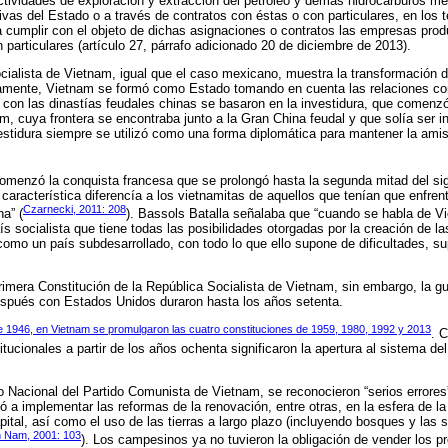
actividades de exploración y extracción del petróleo y demás hidrocarburos m
vas del Estado o a través de contratos con éstas o con particulares, en los 
 cumplir con el objeto de dichas asignaciones o contratos las empresas prod
 particulares (artículo 27, párrafo adicionado 20 de diciembre de 2013).
cialista de Vietnam, igual que el caso mexicano, muestra la transformación del
camente, Vietnam se formó como Estado tomando en cuenta las relaciones con
 con las dinastías feudales chinas se basaron en la investidura, que comenzó
, cuya frontera se encontraba junto a la Gran China feudal y que solía ser 
estidura siempre se utilizó como una forma diplomática para mantener la amis
omenzó la conquista francesa que se prolongó hasta la segunda mitad del sigl
característica diferencía a los vietnamitas de aquellos que tenían que enfren
Czarnecki, 2011: 208
a” (
). Bassols Batalla señalaba que “cuando se habla de V
s socialista que tiene todas las posibilidades otorgadas por la creación de la
mo un país subdesarrollado, con todo lo que ello supone de dificultades, su
rimera Constitución de la República Socialista de Vietnam, sin embargo, la gu
después con Estados Unidos duraron hasta los años setenta.
e 1946, en Vietnam se promulgaron las cuatro constituciones de 1959, 1980, 1992 y 2013
. 
ucionales a partir de los años ochenta significaron la apertura al sistema del
 Nacional del Partido Comunista de Vietnam, se reconocieron “serios errores”
 a implementar las reformas de la renovación, entre otras, en la esfera de la 
apital, así como el uso de las tierras a largo plazo (incluyendo bosques y las 
 Nam, 2001: 103
). Los campesinos ya no tuvieron la obligación de vender los p