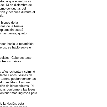
stacar que el entonces
 del 13 de diciembre de
 como conductas del
ución y después durante el
lo:
s bienes de la
nzas de la Nueva
xplotación estará
 las tierras; quinto,
asos hacia la repartición.
reros; se habló sobre el
sociales. Cabe destacar
ntre los países
los años ochenta y culminó
idente Carlos Salinas de
 terreno podían vender las
al mandatario Enrique
ión de hidrocarburos, “el
uidas conforme a las leyes
, obtener más ingresos para
de la Nación, ésta