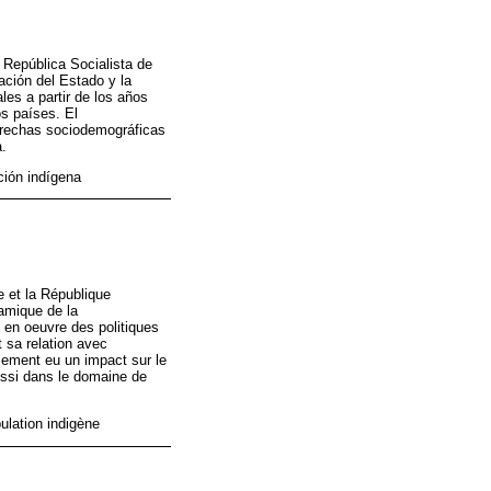
 República Socialista de
ación del Estado y la
les a partir de los años
s países. El
 brechas sociodemográficas
a.
ción indígena
e et la République
amique de la
 en oeuvre des politiques
t sa relation avec
lement eu un impact sur le
aussi dans le domaine de
pulation indigène