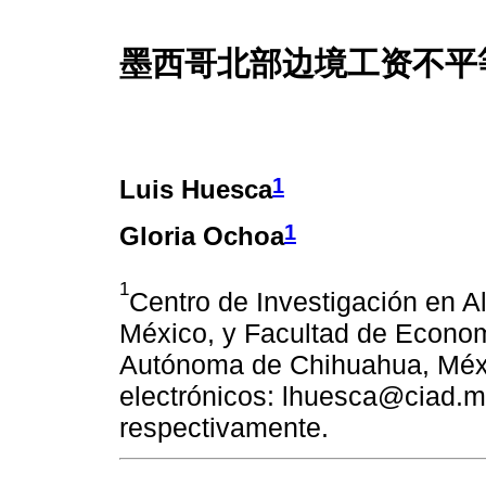
墨西哥北部边境工资不平
1
Luis Huesca
1
Gloria Ochoa
1
Centro de Investigación en Al
México, y Facultad de Econom
Autónoma de Chihuahua, Méxi
electrónicos: lhuesca@ciad
respectivamente.