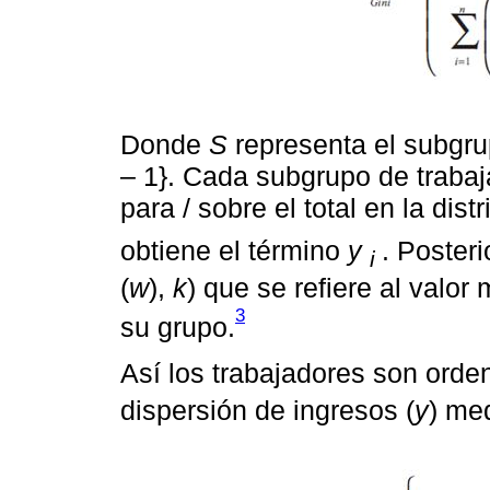
Donde
S
representa el subgru
– 1}. Cada subgrupo de traba
para / sobre el total en la dis
obtiene el término
y
. Poster
i
(
w
),
k
) que se refiere al valor
3
su grupo.
Así los trabajadores son orde
dispersión de ingresos (
y
) me