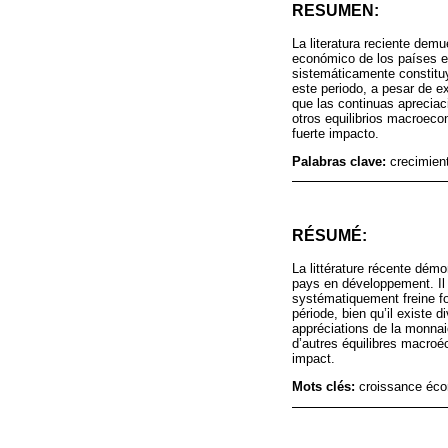
RESUMEN:
La literatura reciente dem
económico de los países en
sistemáticamente constitu
este periodo, a pesar de e
que las continuas aprecia
otros equilibrios macroec
fuerte impacto.
Palabras clave:
crecimien
RÉSUMÉ:
La littérature récente dém
pays en développement. Il 
systématiquement freine f
période, bien qu’il existe
appréciations de la monnai
d’autres équilibres macro
impact.
Mots clés:
croissance éco