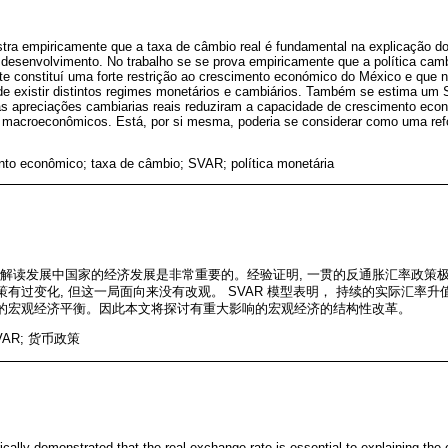
nstra empiricamente que a taxa de câmbio real é fundamental na explicação 
senvolvimento. No trabalho se se prova empiricamente que a política cambia
te constituí uma forte restrição ao crescimento económico do México e que
 de existir distintos regimes monetários e cambiários. Também se estima um
s apreciações cambiarias reais reduziram a capacidade de crescimento eco
os macroeconômicos. Está, por si mesma, poderia se considerar como uma r
nto econômico; taxa de câmbio; SVAR; política monetária
解读发展中国家的经济发展是非常重要的。经验证明, 一贯的反通胀汇率政策
策有过变化, 但这一局面向来没有改观。 SVAR 模型表明， 持续的实际汇率
他的宏观经济平衡。因此本文将探讨有重大影响的宏观经济的结构性改革。
VAR; 货币政策
ically demonstrated that the real exchange rate is essential to explaining the