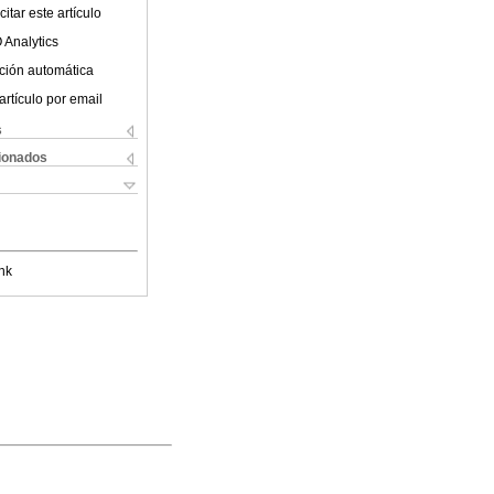
itar este artículo
 Analytics
ción automática
artículo por email
s
cionados
nk