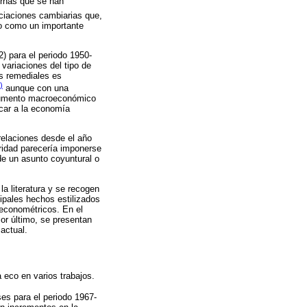
ernas que se han
ciaciones cambiarias que,
so como un importante
) para el periodo 1950-
variaciones del tipo de
es remediales es
)
aunque con una
trumento macroeconómico
car a la economía
relaciones desde el año
ridad parecería imponerse
 de un asunto coyuntural o
la literatura y se recogen
ipales hechos estilizados
 econométricos. En el
Por último, se presentan
actual.
 eco en varios trabajos.
es para el periodo 1967-