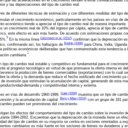
an que las aceleraciones en el crecimiento tienden a estar correlacionadas c
rior y las depreciaciones del tipo de cambio real.
és de diferentes técnicas de estimación y con diferentes medidas del tipo de
imulan el crecimiento económico, particularmente en los países en vías de de
to económico tiende a apreciar el tipo de cambio real de manera importante.
s un crecimiento real de 10% del ingreso per cápita, aprecia al tipo de camb
xico, este efecto es aún más fuerte. De acuerdo con estimaciones propias c
6
Glüzmann et al.
(2012)
.5%.
En la misma línea
confirman que la depreciación es
Rodrik (2008)
ico, confirmando así, los hallazgos de
para China, India, Uganda
 políticas económicas deliberadas que han contrarrestado esta tendencia a la
7
ación cambiaria.
 tipo de cambio real estable y competitivo es fundamental para el crecimient
nte al progreso tecnológico en virtud de que promueve la oferta interna en de
favorece la producción de bienes comerciables (exportaciones) con lo cual 
bre la oferta y la demanda que reduce el hecho estilizado del crecimiento ya r
de inversión que estimulan la acumulación de capital, generando de esta man
-productividad-demanda y competitividad interna y externa.
Gala (2008)
es en vías de desarrollo 1960-1999,
muestra que un tipo de cambi
Berg y Miao (2010)
nversión y la acumulación de capital.
con un grupo de 181 paí
 cambio pueden ser promotoras del crecimiento.
tigan los efectos del comportamiento del tipo de cambio sobre la inversión de 
ante 1994-2002. Encuentran que la depreciación de la moneda tiene un efecto
lidad del tipo de cambio en su mayoría se centra en sectores orientados a exp
mientos cambiarios es más fuerte en los sectores de bienes no duraderos y en