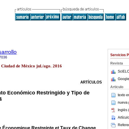
arrollo
Servicios 
7036
Revista
 Ciudad de México jul./ago. 2016
SciELO
Google
ARTÍCULOS
Articulo
to Económico Restringido y Tipo de
texto 
4
nueva p
Inglés 
Artícu
Referen
e Économique Restreinte et Taux de Change,