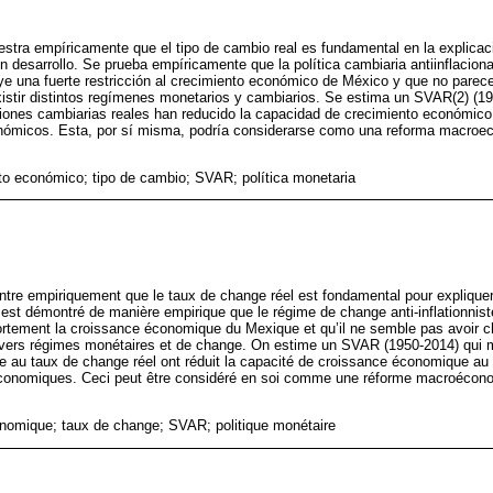
uestra empíricamente que el tipo de cambio real es fundamental en la explica
 desarrollo. Se prueba empíricamente que la política cambiaria antiinflaciona
ye una fuerte restricción al crecimiento económico de México y que no pare
xistir distintos regímenes monetarios y cambiarios. Se estima un SVAR(2) (
ciones cambiarias reales han reducido la capacidad de crecimiento económic
onómicos. Esta, por sí misma, podría considerarse como una reforma macroec
to económico; tipo de cambio; SVAR; política monetaria
ontre empiriquement que le taux de change réel est fondamental pour explique
est démontré de manière empirique que le régime de change anti-inflationniste
ortement la croissance économique du Mexique et qu’il ne semble pas avoir c
 divers régimes monétaires et de change. On estime un SVAR (1950-2014) qui m
e au taux de change réel ont réduit la capacité de croissance économique au 
économiques. Ceci peut être considéré en soi comme une réforme macroéconom
nomique; taux de change; SVAR; politique monétaire