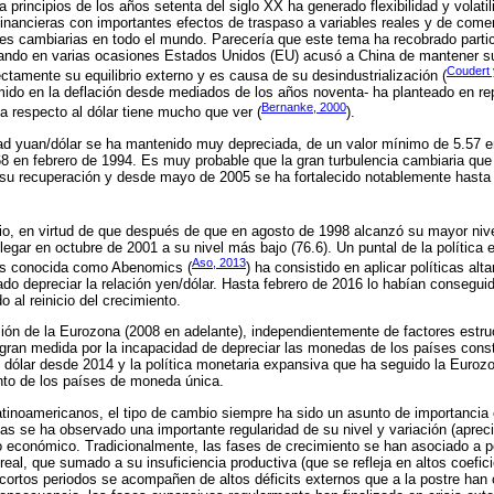
principios de los años setenta del siglo XX ha generado flexibilidad y volatil
financieras con importantes efectos de traspaso a variables reales y de comer
es cambiarias en todo el mundo. Parecería que este tema ha recobrado partic
uando en varias ocasiones Estados Unidos (EU) acusó a China de mantener 
Coudert 
ectamente su equilibrio externo y es causa de su desindustrialización (
mido en la deflación desde mediados de los años noventa- ha planteado en r
Bernanke, 2000
ia respecto al dólar tiene mucho que ver (
).
dad yuan/dólar se ha mantenido muy depreciada, de un valor mínimo de 5.57 
8 en febrero de 1994. Es muy probable que la gran turbulencia cambiaria que
su recuperación y desde mayo de 2005 se ha fortalecido notablemente hasta l
io, en virtud de que después de que en agosto de 1998 alcanzó su mayor nive
llegar en octubre de 2001 a su nivel más bajo (76.6). Un puntal de la política
Aso, 2013
os conocida como Abenomics (
) ha consistido en aplicar políticas a
o depreciar la relación yen/dólar. Hasta febrero de 2016 lo habían conseguido
o al reinicio del crecimiento.
esión de la Eurozona (2008 en adelante), independientemente de factores estru
gran medida por la incapacidad de depreciar las monedas de los países const
el dólar desde 2014 y la política monetaria expansiva que ha seguido la Euroz
nto de los países de moneda única.
atinoamericanos, el tipo de cambio siempre ha sido un asunto de importancia 
 se ha observado una importante regularidad de su nivel y variación (apreci
clo económico. Tradicionalmente, las fases de crecimiento se han asociado a p
real, que sumado a su insuficiencia productiva (que se refleja en altos coefi
cortos periodos se acompañen de altos déficits externos que a la postre han 