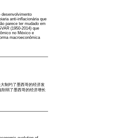
do desenvolvimento
ria anti-inflacionária que
 não parece ter mudado em
 SVAR (1950-2014) que
nômico no México e
eforma macroeconômica
极大制约了墨西哥的经济发
升值削弱了墨西哥的经济增长
 economic evolution of