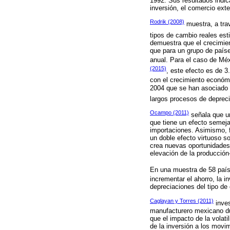
1992. Sus resultados indic
inversión, el comercio exte
Rodrik (2008)
muestra, a trav
tipos de cambio reales est
demuestra que el crecimien
que para un grupo de paíse
anual. Para el caso de Mé
(2015)
, este efecto es de 3
con el crecimiento económ
2004 que se han asociado a
largos procesos de depreci
Ocampo (2011)
señala que un
que tiene un efecto semeja
importaciones. Asimismo, 
un doble efecto virtuoso so
crea nuevas oportunidades 
elevación de la producción
En una muestra de 58 país
incrementar el ahorro, la i
depreciaciones del tipo de
Caglayan y Torres (2011)
inves
manufacturero mexicano dur
que el impacto de la volati
de la inversión a los movi