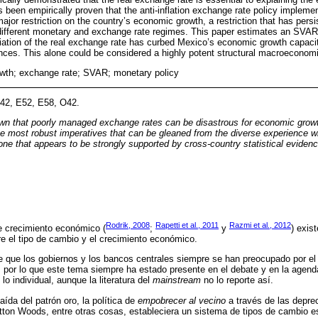
s been empirically proven that the anti-inflation exchange rate policy impleme
jor restriction on the country’s economic growth, a restriction that has persis
 different monetary and exchange rate regimes. This paper estimates an SVA
iation of the real exchange rate has curbed Mexico’s economic growth capaci
ces. This alone could be considered a highly potent structural macroeconomi
wth; exchange rate; SVAR; monetary policy
42, E52, E58, O42.
n that poorly managed exchange rates can be disastrous for economic growt
the most robust imperatives that can be gleaned from the diverse experience 
 one that appears to be strongly supported by cross-country statistical evidenc
Rodrik, 2008
Rapetti et al., 2011
Razmi et al., 2012
re crecimiento económico (
;
y
) exis
tre el tipo de cambio y el crecimiento económico.
 que los gobiernos y los bancos centrales siempre se han preocupado por el n
; por lo que este tema siempre ha estado presente en el debate y en la agend
lo individual, aunque la literatura del
mainstream
no lo reporte así.
ída del patrón oro, la política de
empobrecer al vecino
a través de las depre
tton Woods, entre otras cosas, estableciera un sistema de tipos de cambio es