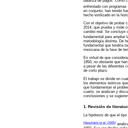
balanza de pagos. Como co
enfrentado con programas 
en conjunto, han tenido fu
hecho estilizado en la his
Con el objetivo de probar 
2014, que prueba y mide ce
cambio real. Se concluye q
fundamental para ampliar l
metodología distinta. De 
fundamental que tendría t
mexicana de la fase de le
En virtud de que considera
1950, no obstante que han 
a pesar de las diferentes c
de corto plazo.
El trabajo se divide en cua
los elementos teóricos que
que fundamentan el problem
cuarto, se analizan y discu
conclusiones y se sugieren
1. Revisión de literatu
La hipótesis de que el tip
Hausmann
et al.
(2005)
analiz