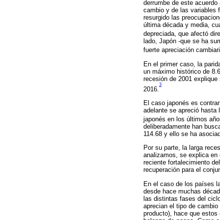
derrumbe de este acuerdo a 
cambio y de las variables 
resurgido las preocupacion
última década y media, c
depreciada, que afectó dir
lado, Japón -que se ha su
fuerte apreciación cambiar
En el primer caso, la pari
un máximo histórico de 8.6
recesión de 2001 explique 
3
2016.
El caso japonés es contrar
adelante se apreció hasta 
japonés en los últimos añ
deliberadamente han buscad
114.68 y ello se ha asociad
Por su parte, la larga rec
analizamos, se explica en 
reciente fortalecimiento d
recuperación para el conju
En el caso de los países l
desde hace muchas décadas
las distintas fases del ci
aprecian el tipo de cambio 
producto), hace que estos 