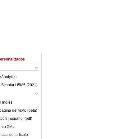
Personalizados
 Analytics
 Scholar H5M5 (
2021
)
en
Inglés
ágina del texto (beta)
(pdf)
| Español (pdf)
lo en XML
cias del artículo