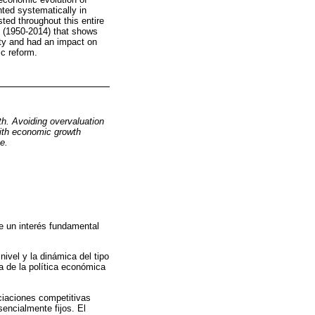
nted systematically in
ted throughout this entire
R (1950-2014) that shows
ty and had an impact on
c reform.
h. Avoiding overvaluation
with economic growth
e.
te un interés fundamental
ivel y la dinámica del tipo
a de la política económica
ciaciones competitivas
encialmente fijos. El