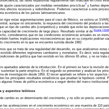
nsecuencia, las fases expansivas regularmente han finalizado en crisis ext
4
de ajuste caracterizados por medidas remediales procíclicas
y fuertes depre
ertes efectos recesivos y redistributivos. Podemos caracterizar a este proce
toria económica de los países latinoamericanos.
con rigor estas argumentaciones para el caso de México, se estima un SVAR(2
ntral, aunque no únicamente, la respuesta del crecimiento del producto a las 
ue un tipo de cambio alto (competitivo) y estable que evite las depreciacion
Rodrik (2008
a capacidad de crecimiento de largo plazo. Resultado similar al de
hecho, consideramos que en las condiciones económicas actuales es un ins
ambién fuertes implicaciones microeconómicas que en su conjunto podrían sa
nto crecimiento en la que se encuentra sumida desde 1982.
mos que se trata de una regularidad del desarrollo, es que analizamos estas 
existido diferentes regímenes cambiarios y monetarios. Es decir, esta regula
ondiciones de política que han existido en los últimos 65 años, y no se trata
tro apartados además de la introducción. En el primero se hace la revisión de 
 sustentan la parte empírica. En el segundo se presentan y analizan los princ
a de investigación desde 1950. El tercer apartado se refiere a los aspectos
ten los principales resultados estadísticos que prueban la hipótesis central. 
 algunas líneas de política económica a seguir dentro del marco institucional 
ra y aspectos teóricos
o de cambio es un determinante del crecimiento, y no sólo un precio, encuentra
an las aceleraciones en el crecimiento económico en una muestra de 110 país