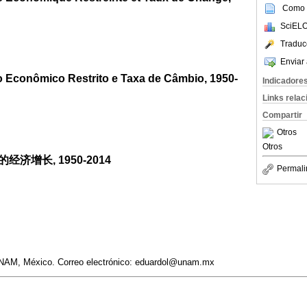
Como c
SciELO
Traduc
Enviar 
 Econômico Restrito e Taxa de Câmbio, 1950-
Indicadore
Links rela
Compartir
Otros
Otros
济增长, 1950-2014
Permali
NAM, México. Correo electrónico: eduardol@unam.mx