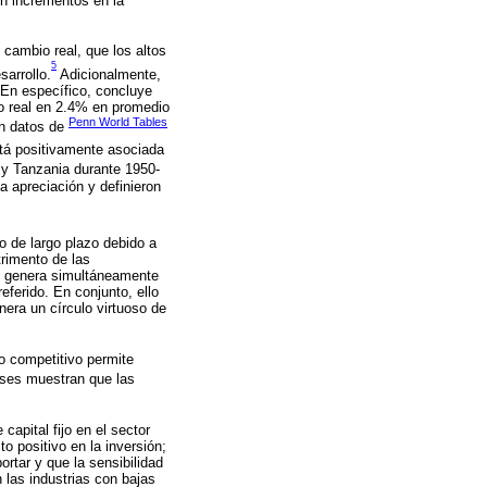
on incrementos en la
 cambio real, que los altos
5
sarrollo.
Adicionalmente,
 En específico, concluye
io real en 2.4% en promedio
Penn World Tables
on datos de
tá positivamente asociada
 y Tanzania durante 1950-
 apreciación y definieron
o de largo plazo debido a
trimento de las
se genera simultáneamente
eferido. En conjunto, ello
era un círculo virtuoso de
o competitivo permite
ses muestran que las
capital fijo en el sector
 positivo en la inversión;
ortar y que la sensibilidad
 las industrias con bajas