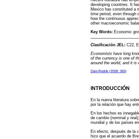
developing countries. It ha
Mexico has constituted a ma
time period, even through
how the continuous apprec
other macroeconomic balan
Key Words:
Economic gro
Clasificación JEL:
C22, E
Economists have long know
of the currency is one of 
around the world, and it is
Dani Rodrik (2008: 365)
INTRODUCCIÓN
En la nueva literatura sob
por la relación que hay en
En los hechos es innegable
de cambio (nominal y real)
mundial y de los países en 
En efecto, después de la ca
hizo que el acuerdo de Bre