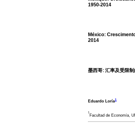
1950-2014
México: Crescimento
2014
墨西哥: 汇率及受限制的经
1
Eduardo Loría
1
Facultad de Economía, U