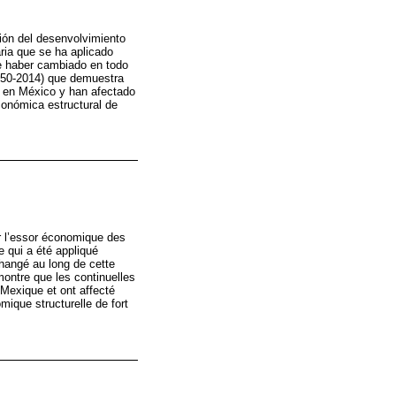
ción del desenvolvimiento
ria que se ha aplicado
ce haber cambiado en todo
1950-2014) que demuestra
o en México y han afectado
onómica estructural de
r l’essor économique des
 qui a été appliqué
hangé au long de cette
ontre que les continuelles
Mexique et ont affecté
ique structurelle de fort