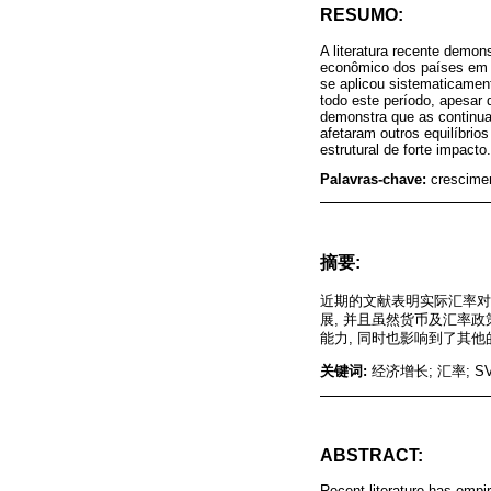
RESUMO:
A literatura recente demo
econômico dos países em de
se aplicou sistematicamen
todo este período, apesar
demonstra que as continua
afetaram outros equilíbri
estrutural de forte impacto.
Palavras-chave:
crescime
摘要:
近期的文献表明实际汇率对
展, 并且虽然货币及汇率政
能力, 同时也影响到了其
关键词:
经济增长; 汇率; S
ABSTRACT:
Recent literature has empir