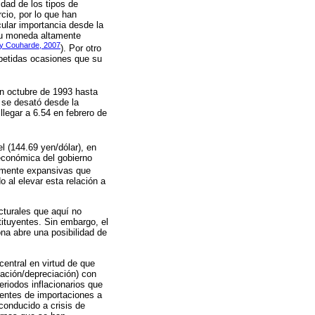
idad de los tipos de
cio, por lo que han
ular importancia desde la
su moneda altamente
y Couharde, 2007
). Por otro
epetidas ocasiones que su
en octubre de 1993 hasta
 se desató desde la
legar a 6.54 en febrero de
l (144.69 yen/dólar), en
 económica del gobierno
ltamente expansivas que
 al elevar esta relación a
cturales que aquí no
ituyentes. Sin embargo, el
ona abre una posibilidad de
central en virtud de que
ación/depreciación) con
eriodos inflacionarios que
cientes de importaciones a
conducido a crisis de