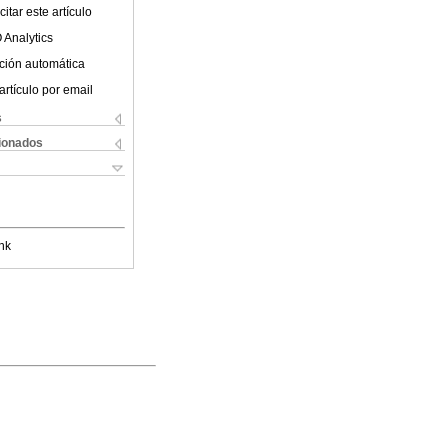
itar este artículo
 Analytics
ción automática
artículo por email
s
cionados
nk