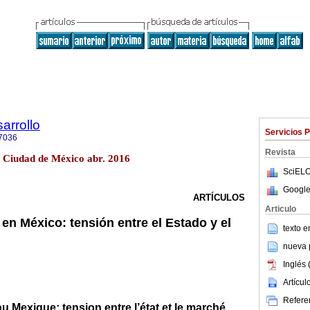
arrollo
Servicios 
7036
Revista
5 Ciudad de México abr. 2016
SciELO
Google
ARTÍCULOS
Articulo
a en México: tensión entre el Estado y el
texto 
nueva p
Inglés 
Artícu
Referen
au Mexique; tension entre l’état et le marché