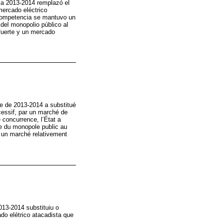
ica 2013-2014 remplazó el
mercado eléctrico
 competencia se mantuvo un
del monopolio público al
fuerte y un mercado
que de 2013-2014 a substitué
cessif, par un marché de
 concurrence, l’État a
ge du monopole public au
t un marché relativement
013-2014 substituiu o
do elétrico atacadista que