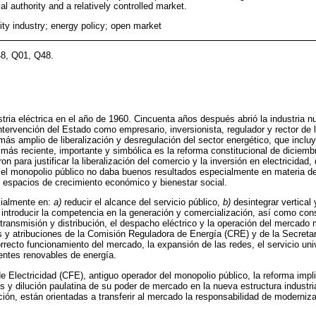
al authority and a relatively controlled market.
city industry; energy policy; open market
48, Q01, Q48.
stria eléctrica en el año de 1960. Cincuenta años después abrió la industria n
intervención del Estado como empresario, inversionista, regulador y rector de 
más amplio de liberalización y desregulación del sector energético, que incluy
más reciente, importante y simbólica es la reforma constitucional de diciemb
n para justificar la liberalización del comercio y la inversión en electricidad
e el monopolio público no daba buenos resultados especialmente en materia de 
s espacios de crecimiento económico y bienestar social.
cialmente en:
a)
reducir el alcance del servicio público,
b)
desintegrar vertical 
introducir la competencia en la generación y comercialización, así como cons
 transmisión y distribución, el despacho eléctrico y la operación del mercado
s y atribuciones de la Comisión Reguladora de Energía (CRE) y de la Secret
orrecto funcionamiento del mercado, la expansión de las redes, el servicio un
entes renovables de energía.
e Electricidad (CFE), antiguo operador del monopolio público, la reforma impl
es y dilución paulatina de su poder de mercado en la nueva estructura industr
n, están orientadas a transferir al mercado la responsabilidad de modernizar 