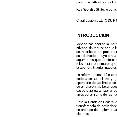
minimize with strong politic
Key Words:
State; electri
Clasificación JEL: O13, P
INTRODUCCIÓN
México nacionalizó la indu
privado sin renunciar a la 
se inscribe en un proceso 
sus derivados, cuya etapa 
argumentos que se ofreciero
relevancia: el primero, qu
la apertura traería mayore
La reforma consistió esen
cadena de suministro, y
c)
operación de las líneas de
se ampliaron las facultade
casos para garantizar el c
aprovechamiento de las fu
Para la Comisión Federal d
transferencia de actividad
en proceso de implementació
eléctrica.