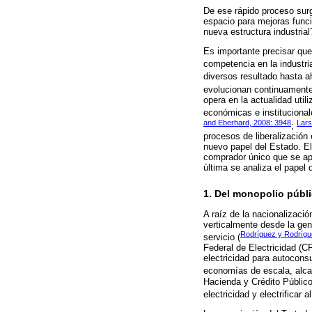
De ese rápido proceso surg
espacio para mejoras funci
nueva estructura industrial
Es importante precisar que
competencia en la industria
diversos resultado hasta a
evolucionan continuamente 
opera en la actualidad util
económicas e institucional
and Eberhard, 2008: 3948
Lars
;
procesos de liberalización 
nuevo papel del Estado. El 
comprador único que se apl
última se analiza el papel 
1. Del monopolio públ
A raíz de la nacionalizaci
verticalmente desde la gen
Rodríguez y Rodrígu
servicio (
Federal de Electricidad (C
electricidad para autocons
economías de escala, alca
Hacienda y Crédito Públic
electricidad y electrificar al