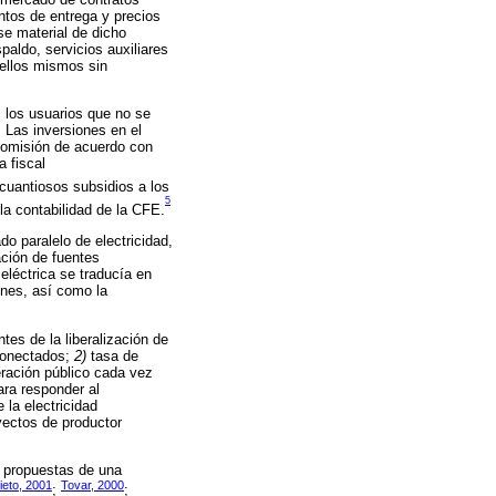
tos de entrega y precios
se material de dicho
paldo, servicios auxiliares
 ellos mismos sin
s los usuarios que no se
. Las inversiones en el
 Comisión de acuerdo con
a fiscal
 cuantiosos subsidios a los
5
 la contabilidad de la CFE.
do paralelo de electricidad,
ación de fuentes
 eléctrica se traducía en
ones, así como la
es de la liberalización de
 conectados;
2)
tasa de
ración público cada vez
ra responder al
 la electricidad
yectos de productor
y propuestas de una
ieto, 2001
Tovar, 2000
;
;