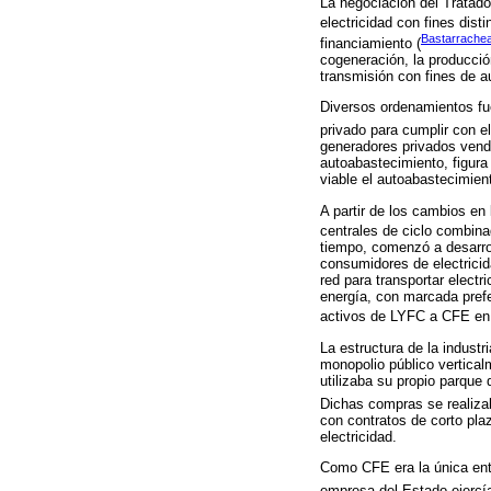
La negociación del Tratado
electricidad con fines disti
Bastarrachea
financiamiento (
cogeneración, la producció
transmisión con fines de a
Diversos ordenamientos fue
privado para cumplir con e
generadores privados vende
autoabastecimiento, figura 
viable el autoabastecimien
A partir de los cambios en
centrales de ciclo combina
tiempo, comenzó a desarrol
consumidores de electricid
red para transportar elect
energía, con marcada prefe
activos de LYFC a CFE en 
La estructura de la industr
monopolio público verticalm
utilizaba su propio parque
Dichas compras se realiza
con contratos de corto pl
electricidad.
Como CFE era la única enti
empresa del Estado ejercí