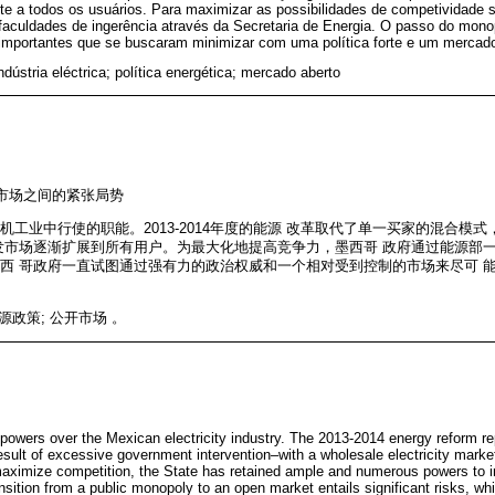
te a todos os usuários. Para maximizar as possibilidades de competividade
culdades de ingerência através da Secretaria de Energia. O passo do mono
s importantes que se buscaram minimizar com uma política forte e um mercado
ndústria eléctrica; política energética; mercado aberto
和市场之间的紧张局势
工业中行使的职能。2013-2014年度的能源 改革取代了单一买家的混合模
发市场逐渐扩展到所有用户。为最大化地提高竞争力，墨西哥 政府通过能源部
西 哥政府一直试图通过强有力的政治权威和一个相对受到控制的市场来尽可 
能源政策; 公开市场 。
powers over the Mexican electricity industry. The 2013-2014 energy reform re
sult of excessive government intervention–with a wholesale electricity market 
maximize competition, the State has retained ample and numerous powers to i
ansition from a public monopoly to an open market entails significant risks, w