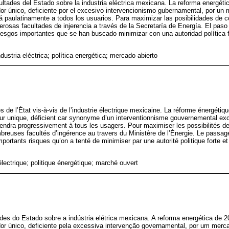
acultades del Estado sobre la industria eléctrica mexicana. La reforma energét
r único, deficiente por el excesivo intervencionismo gubernamental, por un 
á paulatinamente a todos los usuarios. Para maximizar las posibilidades de
osas facultades de injerencia a través de la Secretaría de Energía. El paso 
iesgos importantes que se han buscado minimizar con una autoridad política 
dustria eléctrica; política energética; mercado abierto
tés de l’État vis-à-vis de l’industrie électrique mexicaine. La réforme énergéti
ur unique, déficient car synonyme d’un interventionnisme gouvernemental ex
’étendra progressivement à tous les usagers. Pour maximiser les possibilités de
reuses facultés d’ingérence au travers du Ministère de l’Énergie. Le passa
portants risques qu’on a tenté de minimiser par une autorité politique forte e
 électrique; politique énergétique; marché ouvert
ades do Estado sobre a indústria elétrica mexicana. A reforma energética de 2
r único, deficiente pela excessiva intervenção governamental, por um merca