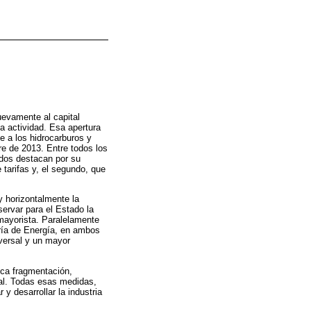
uevamente al capital
la actividad. Esa apertura
e a los hidrocarburos y
re de 2013. Entre todos los
, dos destacan por su
tarifas y, el segundo, que
y horizontalmente la
ervar para el Estado la
 mayorista. Paralelamente
aría de Energía, en ambos
iversal y un mayor
ica fragmentación,
ial. Todas esas medidas,
y desarrollar la industria