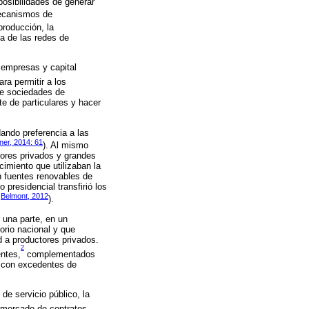
posibilidades de generar
mecanismos de
producción, la
da de las redes de
 empresas y capital
ra permitir a los
de sociedades de
rte de particulares y hacer
dando preferencia a las
ner, 2014: 61
). Al mismo
dores privados y grandes
imiento que utilizaban la
n fuentes renovables de
presidencial transfirió los
Belmont, 2012
y
).
r una parte, en un
orio nacional y que
d a productores privados.
2
ntes,
complementados
s con excedentes de
de servicio público, la
n mercado de contratos