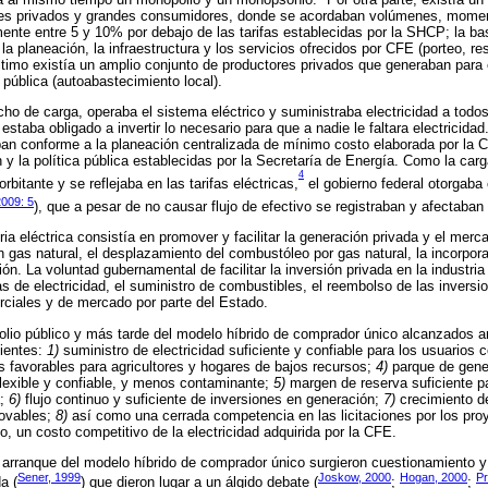
ores privados y grandes consumidores, donde se acordaban volúmenes, momen
lmente entre 5 y 10% por debajo de las tarifas establecidas por la SHCP; la ba
 planeación, la infraestructura y los servicios ofrecidos por CFE (porteo, res
ltimo existía un amplio conjunto de productores privados que generaban para
d pública (autoabastecimiento local).
ho de carga, operaba el sistema eléctrico y suministraba electricidad a todo
staba obligado a invertir lo necesario para que a nadie le faltara electricidad
aban conforme a la planeación centralizada de mínimo costo elaborada por la
y la política pública establecidas por la Secretaría de Energía. Como la carg
4
rbitante y se reflejaba en las tarifas eléctricas,
el gobierno federal otorgaba
2009: 5
), que a pesar de no causar flujo de efectivo se registraban y afectaban
ria eléctrica consistía en promover y facilitar la generación privada y el merca
 gas natural, el desplazamiento del combustóleo por gas natural, la incorpor
ión. La voluntad gubernamental de facilitar la inversión privada en la industria
s de electricidad, el suministro de combustibles, el reembolso de las inversi
ciales y de mercado por parte del Estado.
olio público y más tarde del modelo híbrido de comprador único alcanzados ant
uientes:
1)
suministro de electricidad suficiente y confiable para los usuarios
as favorables para agricultores y hogares de bajos recursos;
4)
parque de gene
lexible y confiable, y menos contaminante;
5)
margen de reserva suficiente pa
a;
6)
flujo continuo y suficiente de inversiones en generación;
7)
crecimiento de
novables;
8)
así como una cerrada competencia en las licitaciones por los pro
to, un costo competitivo de la electricidad adquirida por la CFE.
 arranque del modelo híbrido de comprador único surgieron cuestionamiento 
Sener, 1999
Joskow, 2000
Hogan, 2000
Pr
a (
) que dieron lugar a un álgido debate (
;
;