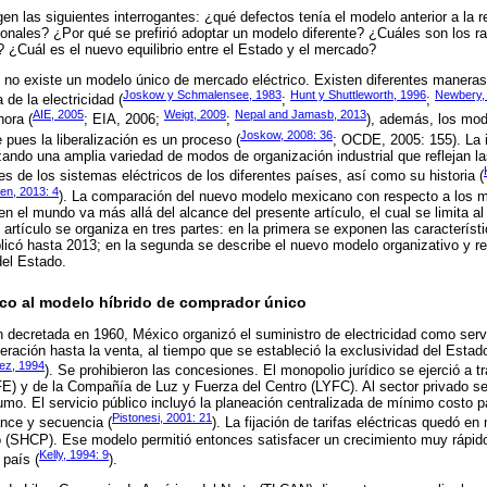
en las siguientes interrogantes: ¿qué defectos tenía el modelo anterior a la
onales? ¿Por qué se prefirió adoptar un modelo diferente? ¿Cuáles son los ras
? ¿Cuál es el nuevo equilibrio entre el Estado y el mercado?
 no existe un modelo único de mercado eléctrico. Existen diferentes maneras 
Joskow y Schmalensee, 1983
Hunt y Shuttleworth, 1996
Newbery,
 de la electricidad (
;
;
AIE, 2005
Weigt, 2009
Nepal and Jamasb, 2013
hora (
; EIA, 2006;
;
), además, los mo
Joskow, 2008: 36
pues la liberalización es un proceso (
; OCDE, 2005: 155). La i
izando una amplia variedad de modos de organización industrial que reflejan la
es de los sistemas eléctricos de los diferentes países, así como su historia (
en, 2013: 4
). La comparación del nuevo modelo mexicano con respecto a los m
en el mundo va más allá del alcance del presente artículo, el cual se limita al
artículo se organiza en tres partes: en la primera se exponen las característ
icó hasta 2013; en la segunda se describe el nuevo modelo organizativo y regu
del Estado.
ico al modelo híbrido de comprador único
ón decretada en 1960, México organizó el suministro de electricidad como serv
eración hasta la venta, al tiempo que se estableció la exclusividad del Estado
ez, 1994
). Se prohibieron las concesiones. El monopolio jurídico se ejerció a 
FE) y de la Compañía de Luz y Fuerza del Centro (LYFC). Al sector privado se
umo. El servicio público incluyó la planeación centralizada de mínimo costo p
Pistonesi, 2001: 21
nce y secuencia (
). La fijación de tarifas eléctricas quedó e
o (SHCP). Ese modelo permitió entonces satisfacer un crecimiento muy rápi
Kelly, 1994: 9
 país (
).