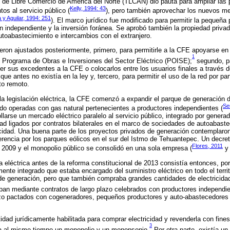
 de Libre Comercio de América del Norte (TLCAN) dio pauta para ampliar las 
Kelly, 1994: 43
ntos al servicio público (
), pero también aprovechar los nuevos 
 y Aguilar, 1994: 251
). El marco jurídico fue modificado para permitir la pequeña 
n independiente y la inversión foránea. Se aprobó también la propiedad priva
utoabastecimiento e intercambios con el extranjero.
ron ajustados posteriormente, primero, para permitirle a la CFE apoyarse en
1
l Programa de Obras e Inversiones del Sector Eléctrico (POISE);
segundo, pa
r sus excedentes a la CFE o colocarlos entre los usuarios finales a través 
que antes no existía en la ley y, tercero, para permitir el uso de la red por pa
to remoto.
 la legislación eléctrica, la CFE comenzó a expandir el parque de generación 
Se
do operadas con gas natural pertenecientes a productores independientes (
larse un mercado eléctrico paralelo al servicio público, integrado por genera
ad ligados por contratos bilaterales en el marco de sociedades de autoabastec
ricidad. Una buena parte de los proyectos privados de generación contemplaro
rencia por los parques eólicos en el sur del Istmo de Tehuantepec. Un decreto 
Flores, 2011
2009 y el monopolio público se consolidó en una sola empresa (
ia eléctrica antes de la reforma constitucional de 2013 consistía entonces, po
ente integrado que estaba encargado del suministro eléctrico en todo el territ
 de generación, pero que también compraba grandes cantidades de electricida
ban mediante contratos de largo plazo celebrados con productores independie
azo pactados con cogeneradores, pequeños productores y auto-abastecedore
dad jurídicamente habilitada para comprar electricidad y revenderla con fines 
3
a al mismo tiempo un monopolio y un monopsonio.
Por otra parte, existía u