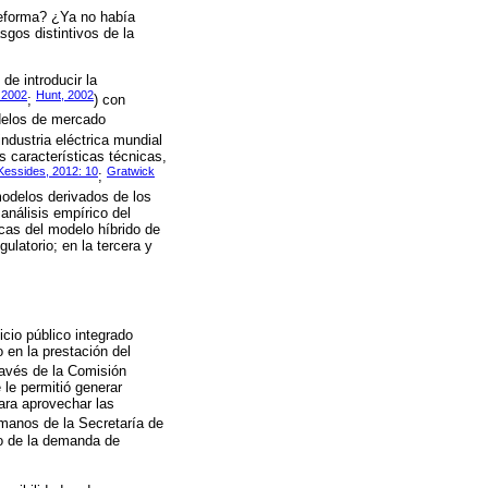
 reforma? ¿Ya no había
gos distintivos de la
de introducir la
 2002
Hunt, 2002
;
) con
delos de mercado
ndustria eléctrica mundial
s características técnicas,
Kessides, 2012: 10
Gratwick
;
odelos derivados de los
 análisis empírico del
icas del modelo híbrido de
latorio; en la tercera y
icio público integrado
 en la prestación del
través de la Comisión
 le permitió generar
ara aprovechar las
n manos de la Secretaría de
do de la demanda de