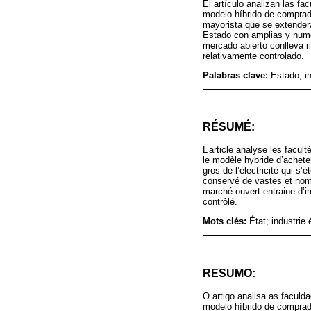
El artículo analizan las f
modelo híbrido de comprado
mayorista que se extender
Estado con amplias y numer
mercado abierto conlleva r
relativamente controlado.
Palabras clave:
Estado; in
RÉSUMÉ:
L’article analyse les facul
le modèle hybride d’achete
gros de l’électricité qui s
conservé de vastes et nomb
marché ouvert entraine d’im
contrôlé.
Mots clés:
État; industrie
RESUMO:
O artigo analisa as faculd
modelo híbrido de comprado