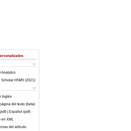
Personalizados
 Analytics
 Scholar H5M5 (
2021
)
en
Inglés
ágina del texto (beta)
(pdf)
| Español (pdf)
lo en XML
cias del artículo