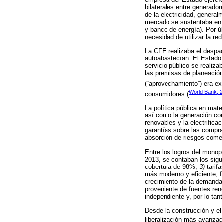
bilaterales entre generad
de la electricidad, genera
mercado se sustentaba en la
y banco de energía). Por ú
necesidad de utilizar la re
La CFE realizaba el despac
autoabastecían. El Estado e
servicio público se realiz
las premisas de planeación 
(“aprovechamiento”) era exo
World Bank, 
consumidores (
La política pública en mate
así como la generación con
renovables y la electrificac
garantías sobre las compra
absorción de riesgos comer
Entre los logros del monop
2013, se contaban los sig
cobertura de 98%;
3)
tarif
más moderno y eficiente, f
crecimiento de la demand
proveniente de fuentes re
independiente y, por lo tan
Desde la construcción y el
liberalización más avanzad