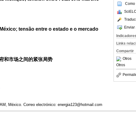
Como c
SciELO
Traduc
Enviar 
o México; tensão entre o estado e o mercado
Indicadore
Links rela
Compartir
Otros
政府和市场之间的紧张局势
Otros
Permali
NAM, México. Correo electrónico: energia123@hotmail.com