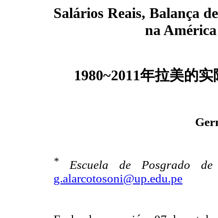
Salários Reais, Balança d
na América
1980~2011年拉
Ger
*
Escuela de Posgrado de 
g.alarcotosoni@up.edu.pe