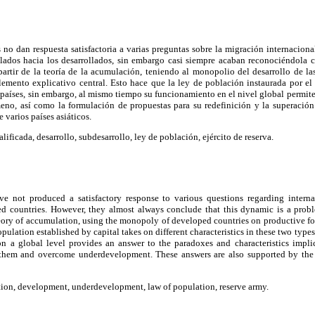
no dan respuesta satisfactoria a varias preguntas sobre la migración internaciona
llados hacia los desarrollados, sin embargo casi siempre acaban reconociéndola 
artir de la teoría de la acumulación, teniendo al monopolio del desarrollo de las
emento explicativo central. Esto hace que la ley de población instaurada por el 
 países, sin embargo, al mismo tiempo su funcionamiento en el nivel global permite 
eno, así como la formulación de propuestas para su redefinición y la superación
 varios países asiáticos.
lificada, desarrollo, subdesarrollo, ley de población, ejército de reserva.
e not produced a satisfactory response to various questions regarding interna
 countries. However, they almost always conclude that this dynamic is a probl
ory of accumulation, using the monopoly of developed countries on productive for
pulation established by capital takes on different characteristics in these two types
on a global level provides an answer to the paradoxes and characteristics impl
 them and overcome underdevelopment. These answers are also supported by the 
tion, development, underdevelopment, law of population, reserve army.