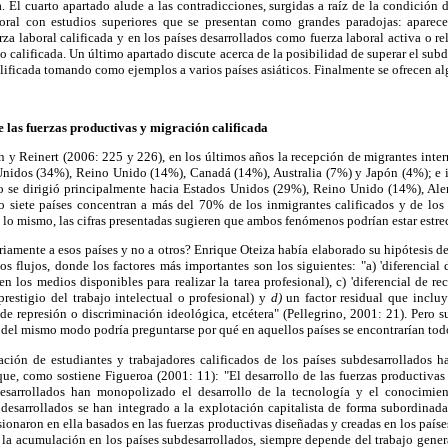
a. El cuarto apartado alude a las contradicciones, surgidas a raíz de la condición 
boral con estudios superiores que se presentan como grandes paradojas: apar
rza laboral calificada y en los países desarrollados como fuerza laboral activa o re
no calificada. Un último apartado discute acerca de la posibilidad de superar el subd
alificada tomando como ejemplos a varios países asiáticos. Finalmente se ofrecen a
 las fuerzas productivas y migración calificada
y Reinert (2006: 225 y 226), en los últimos años la recepción de migrantes inter
nidos (34%), Reino Unido (14%), Canadá (14%), Australia (7%) y Japón (4%); e 
ro se dirigió principalmente hacia Estados Unidos (29%), Reino Unido (14%), Al
lo siete países concentran a más del 70% de los inmigrantes calificados y de los 
lo mismo, las cifras presentadas sugieren que ambos fenómenos podrían estar estr
riamente a esos países y no a otros? Enrique Oteiza había elaborado su hipótesis del
los flujos, donde los factores más importantes son los siguientes: "a) 'diferencial 
en los medios disponibles para realizar la tarea profesional), c) 'diferencial de r
prestigio del trabajo intelectual o profesional) y
d)
un factor residual que incluy
el de represión o discriminación ideológica, etcétera" (Pellegrino, 2001: 21). Pero 
, del mismo modo podría preguntarse por qué en aquellos países se encontrarían todo
ción de estudiantes y trabajadores calificados de los países subdesarrollados ha
ue, como sostiene Figueroa (2001: 11): "El desarrollo de las fuerzas productivas 
desarrollados han monopolizado el desarrollo de la tecnología y el conocimient
bdesarrollados se han integrado a la explotación capitalista de forma subordinada
sionaron en ella basados en las fuerzas productivas diseñadas y creadas en los país
 la acumulación en los países subdesarrollados, siempre depende del trabajo gene