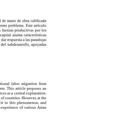
l de mano de obra calificada
como problema. Este artículo
 fuerzas productivas por los
capital asuma características
dar respuesta a las paradojas
 del subdesarrollo, apoyadas
tional labor migration from
em. This article proposes an
ces as a central explanation.
 of countries. However, at the
icit to this phenomenon, and
experience of various Asian