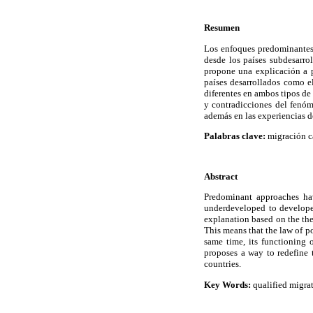
Resumen
Los enfoques predominantes 
desde los países subdesarro
propone una explicación a p
países desarrollados como el
diferentes en ambos tipos de
y contradicciones del fenóm
además en las experiencias de
Palabras clave:
migración ca
Abstract
Predominant approaches hav
underdeveloped to developed
explanation based on the the
This means that the law of po
same time, its functioning 
proposes a way to redefine
countries.
Key Words:
qualified migra