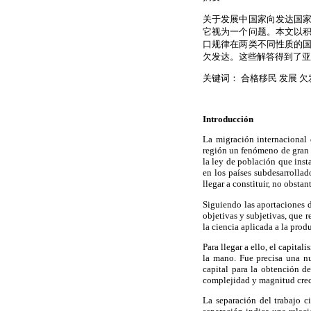
关于发展中国家向发达国
它视为一个问题。本文以
口规律在两类不同性质的
欠发达。这些解答得到了亚
关键词： 合格移民 发展 欠
Introducción
La migración internacional d
región un fenómeno de gran i
la ley de población que inst
en los países subdesarrollado
llegar a constituir, no obstan
Siguiendo las aportaciones d
objetivas y subjetivas, que r
la ciencia aplicada a la pro
Para llegar a ello, el capital
la mano. Fue precisa una nu
capital para la obtención d
complejidad y magnitud crec
La separación del trabajo ci