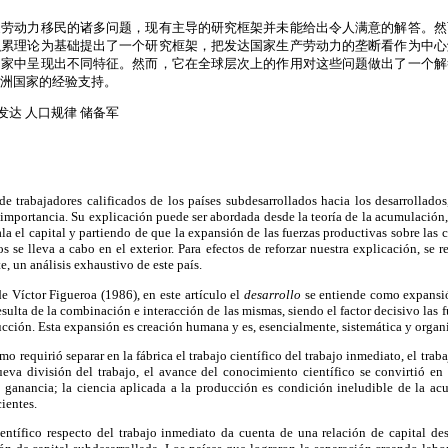
家劳动力移民的诸多问题，现有主导的研究框架并未能给出令人满意的解答。然
积累理论为基础提出了一个研究框架，把发达国家生产劳动力的垄断看作为中心
国家中呈现出不同特征。然而，它在全球层次上的作用对这些问题做出了一个解
洲国家的经验支持。
发达 人口规律 储备军
e trabajadores calificados de los países subdesarrollados hacia los desarrollados
mportancia. Su explicación puede ser abordada desde la teoría de la acumulación,
ala el capital y partiendo de que la expansión de las fuerzas productivas sobre las 
s se lleva a cabo en el exterior. Para efectos de reforzar nuestra explicación, se 
te, un análisis exhaustivo de este país.
e Víctor Figueroa (1986), en este artículo el
desarrollo
se entiende como expansió
esulta de la combinación e interacción de las mismas, siendo el factor decisivo las f
ducción. Esta expansión es creación humana y es, esencialmente, sistemática y organ
ismo requirió separar en la fábrica el trabajo científico del trabajo inmediato, el trab
eva división del trabajo, el avance del conocimiento científico se convirtió en
e ganancia; la ciencia aplicada a la producción es condición ineludible de la acu
ientes.
entífico respecto del trabajo inmediato da cuenta de una relación de capital des