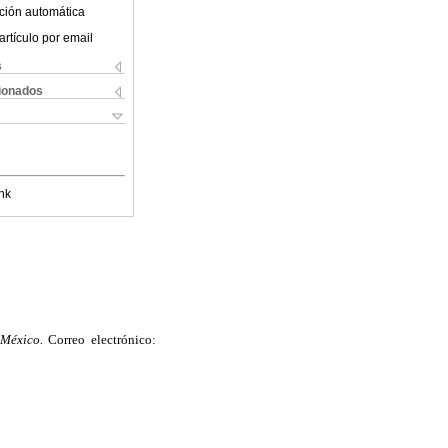
ción automática
artículo por email
s
cionados
nk
 México.
Correo electrónico: