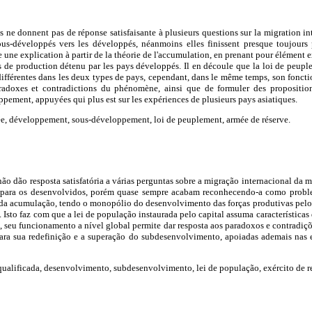
ne donnent pas de réponse satisfaisante à plusieurs questions sur la migration i
ous-développés vers les développés, néanmoins elles finissent presque toujours 
 une explication à partir de la théorie de l'accumulation, en prenant pour élément 
de production détenu par les pays développés. Il en découle que la loi de peuple
 différentes dans les deux types de pays, cependant, dans le même temps, son fonc
adoxes et contradictions du phénomène, ainsi que de formuler des propositions
ement, appuyées qui plus est sur les expériences de plusieurs pays asiatiques.
ée, développement, sous-développement, loi de peuplement, armée de réserve.
o dão resposta satisfatória a várias perguntas sobre a migração internacional da 
 para os desenvolvidos, porém quase sempre acabam reconhecendo-a como probl
ia da acumulação, tendo o monopólio do desenvolvimento das forças produtivas pel
 Isto faz com que a lei de população instaurada pelo capital assuma características
 seu funcionamento a nível global permite dar resposta aos paradoxos e contradi
ara sua redefinição e a superação do subdesenvolvimento, apoiadas ademais nas e
ualificada, desenvolvimento, subdesenvolvimento, lei de população, exército de r