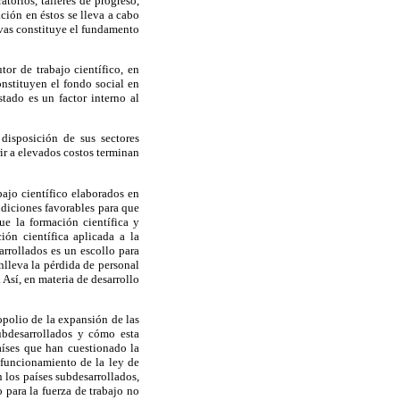
torios, talleres de progreso,
ción en éstos se lleva a cabo
ivas constituye el fundamento
tor de trabajo científico, en
onstituyen el fondo social en
stado es un factor interno al
 disposición de sus sectores
rir a elevados costos terminan
bajo científico elaborados en
ndiciones favorables para que
ue la formación científica y
ón científica aplicada a la
arrollados es un escollo para
nlleva la pérdida de personal
Así, en materia de desarrollo
opolio de la expansión de las
subdesarrollados y cómo esta
aíses que han cuestionado la
 funcionamiento de la ley de
n los países subdesarrollados,
 para la fuerza de trabajo no