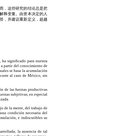
而，这些研究的结论总是把
解释变量。由资本决定的人
答，并建议重新定义，超越
, ha significado para nuestra
 a partir del conocimiento de
cuales se basa la acumulación
recurre al caso de México, sin
n de las fuerzas productivas
uerzas subjetivas, en especial
izada.
ajo de la mente, del trabajo de
 una condición necesaria del
mulación, e indiscutibles su
arrollada; la ausencia de tal