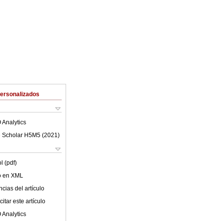
Personalizados
 Analytics
 Scholar H5M5 (
2021
)
l (pdf)
lo en XML
cias del artículo
itar este artículo
 Analytics