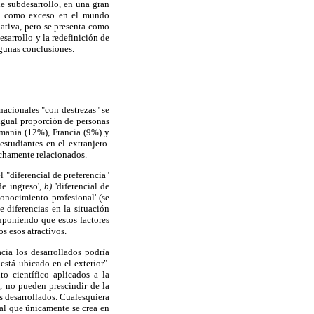
de subdesarrollo, en una gran
ece como exceso en el mundo
lativa, pero se presenta como
esarrollo y la redefinición de
lgunas conclusiones.
nacionales "con destrezas" se
igual proporción de personas
emania (12%), Francia (9%) y
estudiantes en el extranjero.
echamente relacionados.
 "diferencial de preferencia"
de ingreso',
b)
'diferencial de
econocimiento profesional' (se
e diferencias en la situación
suponiendo que estos factores
s esos atractivos.
cia los desarrollados podría
está ubicado en el exterior".
o científico aplicados a la
, no pueden prescindir de la
es desarrollados. Cualesquiera
ral que únicamente se crea en