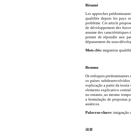
Résumé
Les approches prédominantes 
qualifiée depuis les pays s
problème. Cet article propose
de développement des forces 
assume des caractéristiques
permet de répondre aux par
dépassement du sous-développ
Mots clés:
migration qualifi
Resumo
Os enfoques predominantes nã
os países subdesenvolvidos
explicação a partir da teor
elemento explicativo central.
no entanto, ao mesmo tempo,
a formulação de propostas p
asiáticos.
Palavras-chave:
imigração q
摘要