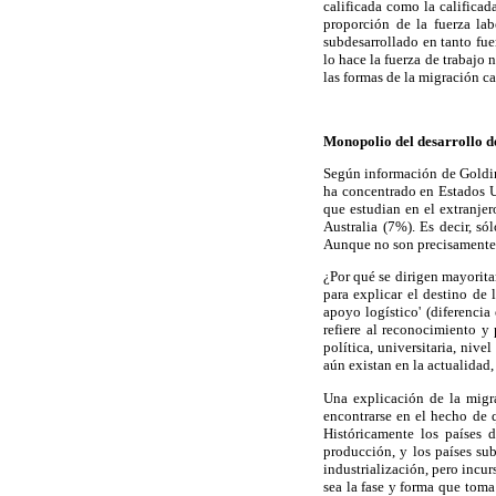
calificada como la calificad
proporción de la fuerza la
subdesarrollado en tanto fue
lo hace la fuerza de trabajo 
las formas de la migración c
Monopolio del desarrollo de
Según información de Goldin 
ha concentrado en Estados U
que estudian en el extranje
Australia (7%). Es decir, só
Aunque no son precisamente 
¿Por qué se dirigen mayorita
para explicar el destino de 
apoyo logístico' (diferencia 
refiere al reconocimiento y 
política, universitaria, niv
aún existan en la actualidad
Una explicación de la migra
encontrarse en el hecho de q
Históricamente los países 
producción, y los países su
industrialización, pero incur
sea la fase y forma que toma