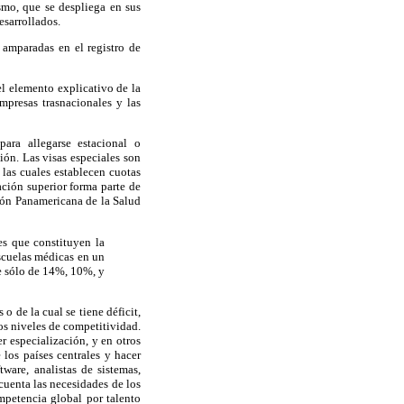
smo, que se despliega en sus
esarrollados.
 amparadas en el registro de
el elemento explicativo de la
mpresas trasnacionales y las
para allegarse estacional o
ión. Las visas especiales son
las cuales establecen cuotas
ación superior forma parte de
ción Panamericana de la Salud
s que constituyen la
cuelas médicas en un
e sólo de 14%, 10%, y
o de la cual se tiene déficit,
os niveles de competitividad.
 especialización, y en otros
 los países centrales y hacer
tware, analistas de sistemas,
cuenta las necesidades de los
mpetencia global por talento