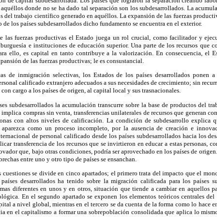
ón de capital subdesarrollada. Los países que lograron la separación creando labora
; aquéllos donde no se ha dado tal separación son los subdesarrollados. La acumula
 del trabajo científico generado en aquéllos. La expansión de las fuerzas product
o de los países subdesarrollados dicho fundamento se encuentra en el exterior.
las fuerzas productivas el Estado juega un rol crucial, como facilitador y ejecu
burguesía e instituciones de educación superior. Una parte de los recursos que c
ra ello, es capital en tanto contribuye a la valorización. En consecuencia, el E
ansión de las fuerzas productivas; le es consustancial.
as de inmigración selectivas, los Estados de los países desarrollados ponen a
ersonal calificado extranjero adecuados a sus necesidades de crecimiento; sin recur
con cargo a los países de origen, al capital local y sus trasnacionales.
es subdesarrollados la acumulación transcurre sobre la base de productos del tra
lo implica compras sin venta, transferencias unilaterales de recursos que generan co
onas con altos niveles de calificación. La condición de subdesarrollo explica q
s aparezca como un proceso incompleto, por la ausencia de creación e innovaci
ernacional de personal calificado desde los países subdesarrollados hacia los des
icar transferencia de los recursos que se invirtieron en educar a estas personas, co
ovador que, bajo otras condiciones, podría ser aprovechado en los países de origen. 
 brechas entre uno y otro tipo de países se ensanchan.
s cuestiones se divide en cinco apartados; el primero trata del impacto que el mon
 países desarrollados ha tenido sobre la migración calificada para los países 
mas diferentes en unos y en otros, situación que tiende a cambiar en aquellos p
ológica. En el segundo apartado se exponen los elementos teóricos centrales del
ital a nivel global, mientras en el tercero se da cuenta de la forma como lo hace e
ia en el capitalismo a formar una sobrepoblación consolidada que aplica lo mismo