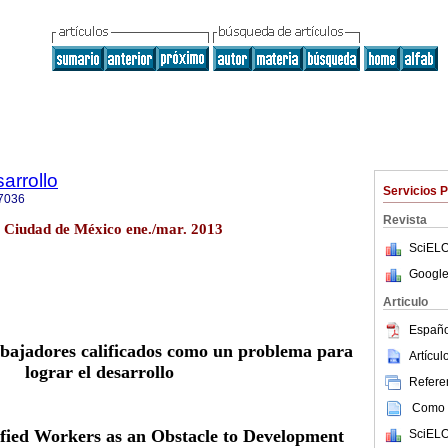
arrollo
Servicios 
7036
Revista
2 Ciudad de México ene./mar. 2013
SciELO
Google
Articulo
Españo
abajadores calificados como un problema para
Artícu
lograr el desarrollo
Referen
Como c
ified Workers as an Obstacle to Development
SciELO