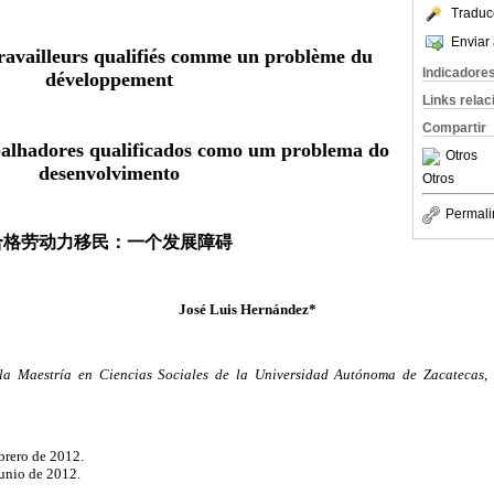
Traduc
Enviar 
ravailleurs qualifiés comme un problème du
Indicadore
développement
Links rela
Compartir
balhadores qualificados como um problema do
Otros
desenvolvimento
Otros
Permali
合格劳动力移民：一个发展障碍
José Luis Hernández*
 la Maestría en Ciencias Sociales de la Universidad Autónoma de Zacatecas,
brero de 2012.
junio de 2012.