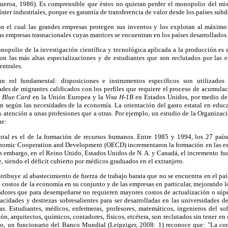
igueroa, 1986). Es comprensible que éstos no quieran perder el monopolio del mi
ster industriales, porque es garantía de transferencia de valor desde los países subd
on el cual las grandes empresas protegen sus inventos y los explotan al máximo
as empresas trasnacionales cuyas matrices se encuentran en los países desarrollados.
nopolio de la investigación científica y tecnológica aplicada a la producción es 
on las más altas especializaciones y de estudiantes que son reclutados por las e
entrales.
 rol fundamental: disposiciones e instrumentos específicos son utilizados 
es de migrantes calificados con los perfiles que requiere el proceso de acumulac
a
Blue Card
en la Unión Europea y la
Visa H-1B
en Estados Unidos, por medio de 
n según las necesidades de la economía. La orientación del gasto estatal en educ
ás atención a unas profesiones que a otras. Por ejemplo, un estudio de la Organiza
ue:
tal es el de la formación de recursos humanos. Entre 1985 y 1994, los 27 paíse
onomic Cooperation and Development (OECD) incrementaron la formación en las es
 embargo, en el Reino Unido, Estados Unidos de N. A. y Canadá, el incremento fu
 siendo el déficit cubierto por médicos graduados en el extranjero.
ribuye al abastecimiento de fuerza de trabajo barata que no se encuentra en el país 
 costos de la economía en su conjunto y de las empresas en particular, mejorando l
adores que para desempeñarse no requieren mayores costos de actualización o súper
acidades y destrezas sobresalientes para ser desarrolladas en las universidades de
s. Estudiantes, médicos, enfermeras, profesores, matemáticos, ingenieros del sof
, arquitectos, químicos, contadores, físicos, etcétera, son reclutados sin tener en 
lo, un funcionario del Banco Mundial (Leipziger, 2008: 1) reconoce que: "La co