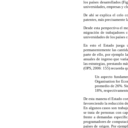
los países desarrollados (F
universidades, empresas y clú
De ahí se explica el celo c
patentes, más precisamente l
Desde esta perspectiva el mo
migración de trabajadores c
universidades de los países c
En esto el Estado juega un
permanentemente las cantidad
parte de ello, por ejemplo l
anuales de ingreso que varía
las estrategias, prestando m
(OPS, 2006: 155) recuerda q
Un aspecto fundamen
Organisation for Ec
promedio de 26%. Sin
18%, respectivamente,
De esta manera el Estado cont
favoreciendo la reducción de
En algunos casos son trabaj
se trata de personas con cap
frente a demandas específica
programadores de computación
países de origen. Por ejemp