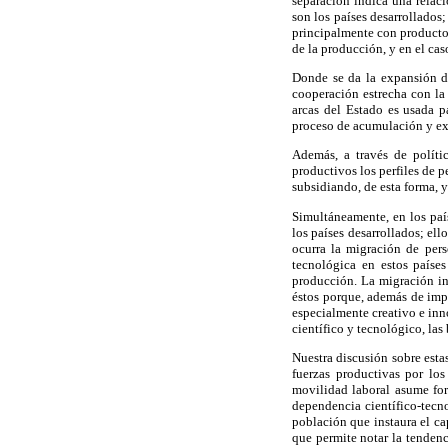
separación indica una relaci
son los países desarrollados
principalmente con productos
de la producción, y en el cas
Donde se da la expansión de 
cooperación estrecha con la 
arcas del Estado es usada pa
proceso de acumulación y exp
Además, a través de polític
productivos los perfiles de p
subsidiando, de esta forma, y 
Simultáneamente, en los país
los países desarrollados; el
ocurra la migración de pers
tecnológica en estos paíse
producción. La migración int
éstos porque, además de impl
especialmente creativo e inn
científico y tecnológico, las
Nuestra discusión sobre esta
fuerzas productivas por los
movilidad laboral asume for
dependencia científico-tecn
población que instaura el cap
que permite notar la tendenc