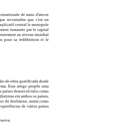
nternationale de main d'œuvre
par reconnaître que c'est un
explicatif central le monopole
ment instaurée par le capital
tionnement au niveau mondial
 pour sa redéfinition et le
mão-de-obra qualificada desde
ema. Esse artigo propõe uma
os países desenvolvidos como
 distintas em ambos os países,
ções do fenômeno, assim como
xperiências de vários países
eserva.