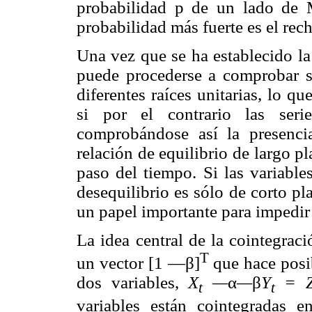
probabilidad p de un lado de 
probabilidad más fuerte es el rech
Una vez que se ha establecido la 
puede procederse a comprobar si
diferentes raíces unitarias, lo qu
si por el contrario las seri
comprobándose así la presenci
relación de equilibrio de largo p
paso del tiempo. Si las variable
desequilibrio es sólo de corto p
un papel importante para impedir 
La idea central de la cointegraci
T
un vector [1 —β]
que hace posib
dos variables,
X
—
α
—
β
Y
= 
t
t
variables están cointegradas e