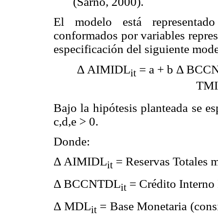
(Sarno, 2000).
El modelo está representado
conformados por variables repres
especificación del siguiente mode
Δ AIMIDL
= a + b Δ BC
it
TM
Bajo la hipótesis planteada se es
c,d,e > 0.
Donde:
Δ AIMIDL
= Reservas Totales m
it
Δ BCCNTDL
= Crédito Interno
it
Δ MDL
= Base Monetaria (consi
it