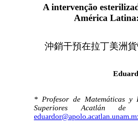
A intervenção esteriliz
América Latina:
沖銷干預在拉丁美洲貨
Eduard
* Profesor de Matemáticas y E
Superiores Acatlán de 
eduardor@apolo.acatlan.unam.m