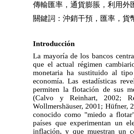
傳輸匯率，通貨膨脹，利用外
關鍵詞：沖銷干預，匯率，貨
Introducción
La mayoría de los bancos centra
que el actual régimen cambiario
monetaria ha sustituido al ti
economía. Las estadísticas re
permiten la flotación de sus m
(Calvo y Reinhart, 2002; R
Wollmershäuser, 2001; Hüfner, 2
conocido como "miedo a flotar
países que experimentan un el
inflación, y que muestran un 