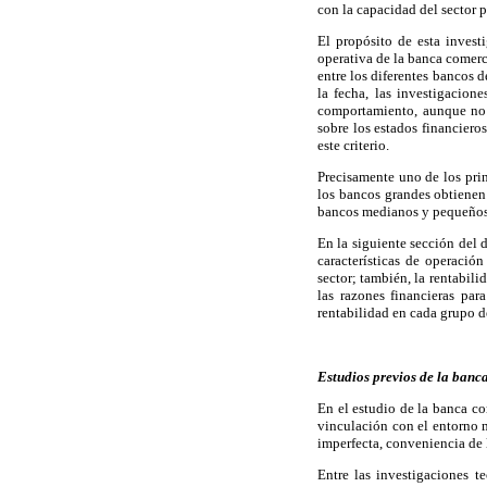
con la capacidad del sector p
El propósito de esta invest
operativa de la banca comerc
entre los diferentes bancos 
la fecha, las investigacion
comportamiento, aunque no n
sobre los estados financiero
este criterio.
Precisamente uno de los prin
los bancos grandes obtienen
bancos medianos y pequeños g
En la siguiente sección del 
características de operación
sector; también, la rentabil
las razones financieras par
rentabilidad en cada grupo d
Estudios previos de la banc
En el estudio de la banca co
vinculación con el entorno 
imperfecta, conveniencia de l
Entre las investigaciones t