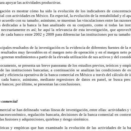
ara apoyar las actividades productivas.
igación es mostrar cómo ha sido la evolución de los indicadores de concentració
ial con actividades en México. En especial, la evolución de la rentabilidad y el a
de acuerdo con su tamaño; asimismo, se muestran las vinculaciones entre las razones
es dedicadas a la banca la han analizado en su conjunto, como si todas las ins
ecesariamente es así; he aquí la relevancia de esta investigación, que aprovec
s de cada banco entre 2002 y 2009 para diferenciar las instituciones por su tamaño
cipales resultados de la investigación es la evidencia de diferentes fuentes de la r
 resultados muy favorables en el margen neto de operación y en el margen neto por
eneran rendimientos a partir de la elevada utilización de sus activos y del consi
documento, se presenta un breve panorama de los estudios previos, teóricos y emp
 de las instituciones bancarias; a continuación se analizan las condiciones de e
idad y eficiencia operativa de la banca comercial en México a través del cálculo de 
a cada banco; asimismo, mediante regresiones de datos en panel, se busca prec
e bancos; por último, se presentan las conclusiones.
a comercial
mercial se han delineado varias líneas de investigación, entre ellas: actividades y
macroeconómico, regulación bancaria, decisiones de la banca comercial en context
as fusiones y adquisiciones, quiebras y riesgo sistémico.
eóricas y empíricas que han examinado la evolución de las actividades de la b