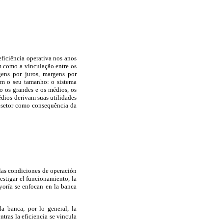
eficiência operativa nos anos
m como a vinculação entre os
ens por juros, margens por
com o seu tamanho: o sistema
 os grandes e os médios, os
édios derivam suas utilidades
 setor como consequência da
 las condiciones de operación
estigar el funcionamiento, la
ayoría se enfocan en la banca
a banca; por lo general, la
ntras la eficiencia se vincula