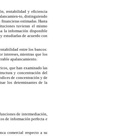
n, rentabilidad y eficiencia
palancamien-to, distinguiendo
 financieras estimadas. Hasta
tituciones tuvieran el mismo
ha la información disponible
 y estudiarlas de acuerdo con
entabilidad entre los bancos:
 intereses, mientras que los
derable apalancamiento.
íricos, que han examinado las
structura y concentración del
índices de concentración y de
isar los determinantes de la
 funciones de intermediación,
os de información perfecta e
anca comercial respecto a su