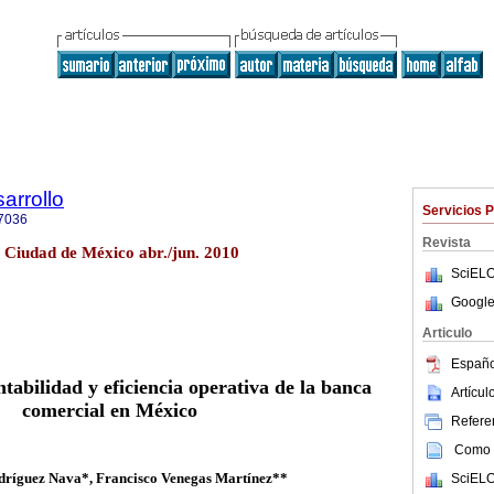
arrollo
Servicios 
7036
Revista
 Ciudad de México abr./jun. 2010
SciELO
Google
Articulo
Españo
tabilidad y eficiencia operativa de la banca
Artícu
comercial en México
Referen
Como c
dríguez Nava*, Francisco Venegas Martínez**
SciELO