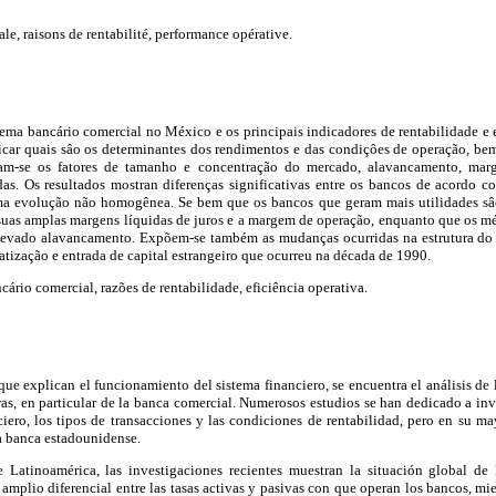
, raisons de rentabilité, performance opérative.
stema bancário comercial no México e os principais indicadores de rentabilidade e 
ificar quais sâo os determinantes dos rendimentos e das condiçôes de operação, be
am-se os fatores de tamanho e concentração do mercado, alavancamento, marg
idas. Os resultados mostran diferenças significativas entre os bancos de acordo 
ma evolução não homogênea. Se bem que os bancos que geram mais utilidades sâo
 suas amplas margens líquidas de juros e a margem de operação, enquanto que os m
 elevado alavancamento. Expõem-se também as mudanças ocurridas na estrutura do
vatização e entrada de capital estrangeiro que ocurreu na década de 1990.
cário comercial, razões de rentabilidade, eficiência operativa.
 que explican el funcionamiento del sistema financiero, se encuentra el análisis de
eras, en particular de la banca comercial. Numerosos estudios se han dedicado a inv
ciero, los tipos de transacciones y las condiciones de rentabilidad, pero en su m
a banca estadounidense.
Latinoamérica, las investigaciones recientes muestran la situación global de l
 amplio diferencial entre las tasas activas y pasivas con que operan los bancos, mie