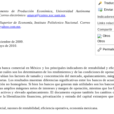
Traduc
Enviar 
amento de Producción Económica, Universidad Autónoma
orreo electrónico:
amava@correo.xoc.uam.mx
.
Indicadore
Superior de Economía, Instituto Politécnico Nacional. Correo
Links rela
@yahoo.com.mx
.
Compartir
Otros
Otros
iciembre de 2009.
ayo de 2010.
Permali
la banca comercial en México y los principales indicadores de rentabilidad y efi
sar cuáles son los determinantes de los rendimientos y de las condiciones de opera
 evalúan los factores de tamaño y concentración del mercado, apalancamiento, márg
netas. Los resultados muestran diferencias significativas entre los bancos de ac
ión no homogénea. Si bien los bancos que generan más utilidades son los bancos
 sus amplios márgenes netos de intereses y margen de operación, mientras que los
e activos y elevado apalancamiento. El documento expone también los cambios oc
 la liberalización financiera, privatización y entrada del capital extranjero que
ial, razones de rentabilidad, eficiencia operativa, economía mexicana.