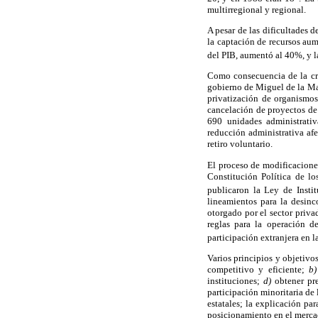
multirregional y regional.
A pesar de las dificultades
la captación de recursos au
del PIB, aumentó al 40%, y l
Como consecuencia de la cri
gobierno de Miguel de la Ma
privatización de organismos
cancelación de proyectos de 
690 unidades administrativ
reducción administrativa afe
retiro voluntario.
El proceso de modificaciones
Constitución Política de lo
publicaron la Ley de Insti
lineamientos para la desinc
otorgado por el sector priv
reglas para la operación d
participación extranjera en 
Varios principios y objetivo
competitivo y eficiente;
b)
instituciones;
d)
obtener pre
participación minoritaria de 
estatales; la explicación pa
posicionamiento en el mercad