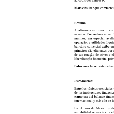
au cours des années 90.
Mots clés:
banque commerciale
Resumo
Analisa-se a estrutura do si
recentes. Pretende-se espec
mesmos; em especial avalí
operação, e utilidades líqu
bancário comercial exibe u
primeiros são eficientes por
de sua rotação de ativos e
liberalização financeira, pri
Palavras-chave:
sistema ban
Introducción
Entre los tópicos esenciales
de las instituciones financi
estructura del balance finan
internacional y más aún en l
En el caso de México y de 
rentabilidad se asocia con el