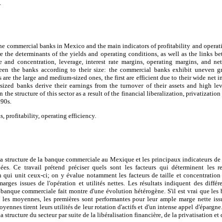
.
the commercial banks in Mexico and the main indicators of profitability and operatin
re the determinants of the yields and operating conditions, as well as the links be
ze and concentration, leverage, interest rate margins, operating margins, and ne
tween the banks according to their size: the commercial banks exhibit uneven g
 are the large and medium-sized ones, the first are efficient due to their wide net 
ized banks derive their earnings from the turnover of their assets and high le
the structure of this sector as a result of the financial liberalization, privatizatio
990s.
 profitability, operating efficiency.
e la structure de la banque commerciale au Mexique et les principaux indicateurs de 
ées. Ce travail prétend préciser quels sont les facteurs qui déterminent les 
en qui unit ceux-ci; on y évalue notamment les facteurs de taille et concentratio
marges issues de l'opération et utilités nettes. Les résultats indiquent des différe
a banque commerciale fait montre d'une évolution hétérogène. S'il est vrai que les
et les moyennes, les premières sont performantes pour leur ample marge nette iss
oyennes tirent leurs utilités de leur rotation d'actifs et d'un intense appel d'épargne
tructure du secteur par suite de la libéralisation financière, de la privatisation et 