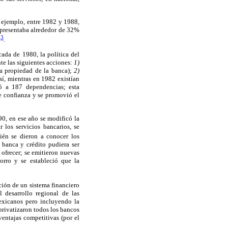
 ejemplo, entre 1982 y 1988,
epresentaba alrededor de 32%
3
o
.
ada de 1980, la política del
e las siguientes acciones:
1)
la propiedad de la banca);
2)
í, mientras en 1982 existían
yó a 187 dependencias; esta
de confianza y se promovió el
90, en ese año se modificó la
 los servicios bancarios, se
ién se dieron a conocer los
 banca y crédito pudiera ser
ofrecer; se emitieron nuevas
orro y se estableció que la
ción de un sistema financiero
l desarrollo regional de las
exicanos pero incluyendo la
 privatizaron todos los bancos
ventajas competitivas (por el