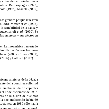
 y coinciden en señalar que a
ntran: Baltensperger (1972),
colo (1995), Koskela (2000),
ancos grandes porque muestran
i (1996), Mester
et al.
(1998),
la rentabilidad de la banca y
 Koutsomanoli
et al.
(2009). Se
 las empresas y sus efectos en
y en Latinoamérica han estado
lara distinción con los casos
cheva (2000), Correa (2002),
(2006) y Ballescá (2007).
xicana a inicios de la década
ante de la continua solicitud
la amplia salida de capitales
a el 1° de diciembre de 1982.
és de la fusión de distintas
e la nacionalización había 60
tuciones: en 1986 sólo había
e sus servicios, en nacional,