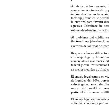
A inicios de los noventa, l
competencia a través de un p
intermediación no bancaria
factoraje), también se permit
le autorizó para invertir di
agresiva liberalización oc
sobreendeudamiento y la inc
Al problema del crédito se
fluctuaciones (devaluacione
excesivo de las tasas de inter
Respecto a las modificaciones
al encaje legal y la auton
comerciales a mantener ciert
federal y canalizar recursos 
en menor medida se utilizó c
El encaje legal estuvo en v
de liquidez del 30%, porce
valores gubernamentales. En 
se sustituyó por el instrume
partir del 21 de enero de 200
El encaje legal estuvo asocia
actividad económica porque p