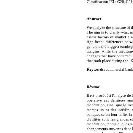
Clasificación JEL: G20, G21
Abstract
We analyze the structure of 
The aim is to clarify what a
assess factors of market si
significant differences be
generate the biggest earnings
margins, while the medium-s
changes that have occurred in 
that took place during the 1
Keywords:
commercial banks,
Résumé
Il est procédé à l'analyse d
opérative ces dernières ann
d'opération, ainsi que le li
marges issues des intérêts, 
banques selon leur taille: l
d'utilités sont les grandes 
d'opération, tandis que les m
changements survenus dans la s