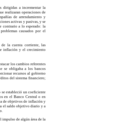
s dirigidas a incrementar la
que realizaran operaciones de
ompañías de arrendamiento y
ciones activas y pasivas, y se
e contrario a lo esperado: la
s problemas causados por el
de la cuenta corriente, las
e inflación y el crecimiento
estacar los cambios referentes
ue se obligaba a los bancos
orcionar recursos al gobierno
éditos del sistema financiero;
se estableció un coeficiente
os en el Banco Central o en
a de objetivos de inflación y
 el saldo objetivo diario y a
o.
el impulso de algún área de la