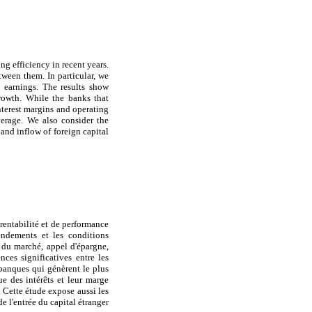
g efficiency in recent years.
tween them. In particular, we
t earnings. The results show
rowth. While the banks that
interest margins and operating
verage. We also consider the
n and inflow of foreign capital
rentabilité et de performance
rendements et les conditions
n du marché, appel d'épargne,
nces significatives entre les
 banques qui génèrent le plus
ue des intérêts et leur marge
. Cette étude expose aussi les
de l'entrée du capital étranger