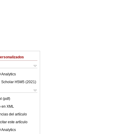
Personalizados
 Analytics
 Scholar H5M5 (
2021
)
l (pdf)
lo en XML
cias del artículo
itar este artículo
 Analytics