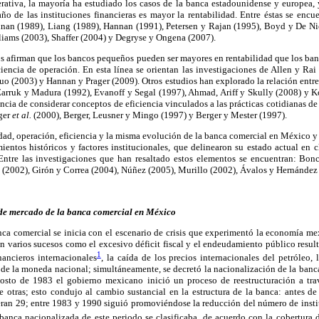
erativa, la mayoría ha estudiado los casos de la banca estadounidense y europea,
o de las instituciones financieras es mayor la rentabilidad. Entre éstas se encue
nnan (1989), Liang (1989), Hannan (1991), Petersen y Rajan (1995), Boyd y De Ni
liams (2003), Shaffer (2004) y Degryse y Ongena (2007).
ajos afirman que los bancos pequeños pueden ser mayores en rentabilidad que los b
iencia de operación. En esta línea se orientan las investigaciones de Allen y Ra
 (2003) y Hannan y Prager (2009). Otros estudios han explorado la relación entre 
 Zarruk y Madura (1992), Evanoff y Segal (1997), Ahmad, Ariff y Skully (2008) y
ncia de considerar conceptos de eficiencia vinculados a las prácticas cotidianas de
rger
et al.
(2000), Berger, Leusner y Mingo (1997) y Berger y Mester (1997).
dad, operación, eficiencia y la misma evolución de la banca comercial en México 
entos históricos y factores institucionales, que delinearon su estado actual en c
ntre las investigaciones que han resaltado estos elementos se encuentran: Bon
 (2002), Girón y Correa (2004), Núñez (2005), Murillo (2002), Ávalos y Hernández 
 de mercado de la banca comercial en México
anca comercial se inicia con el escenario de crisis que experimentó la economía me
 varios sucesos como el excesivo déficit fiscal y el endeudamiento público result
1
nancieros internacionales
, la caída de los precios internacionales del petróleo, 
 de la moneda nacional; simultáneamente, se decretó la nacionalización de la banc
sto de 1983 el gobierno mexicano inició un proceso de reestructuración a trav
de otras; esto condujo al cambio sustancial en la estructura de la banca: antes d
 eran 29; entre 1983 y 1990 siguió promoviéndose la reducción del número de insti
 banca nacionalizada de este periodo se clasificaba, de acuerdo con la cobertura d