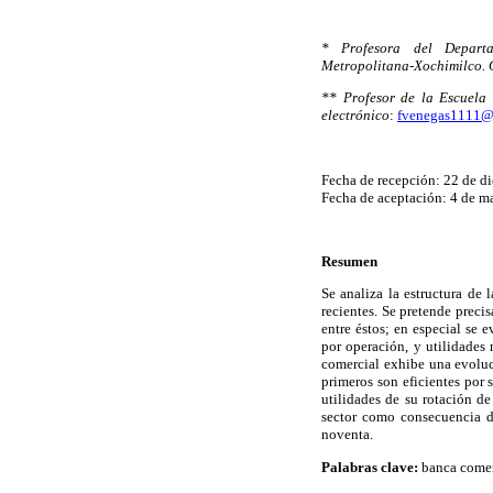
* Profesora del Depart
Metropolitana-Xochimilco. C
** Profesor de la Escuela 
electrónico
:
fvenegas1111
Fecha de recepción: 22 de d
Fecha de aceptación: 4 de m
Resumen
Se analiza la estructura de 
recientes. Se pretende preci
entre éstos; en especial se
por operación, y utilidades 
comercial exhibe una evoluc
primeros son eficientes por
utilidades de su rotación d
sector como consecuencia de
noventa.
Palabras clave:
banca comerc