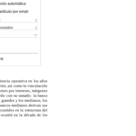
ción automática
artículo por email
s
cionados
nk
ciencia operativa en los años
ción, así como la vinculación
enes por intereses, márgenes
uerdo con su tamaño: la banca
 grandes y los medianos, los
 bancos medianos derivan sus
urridos en la estructura del
 ocurrió en la década de los