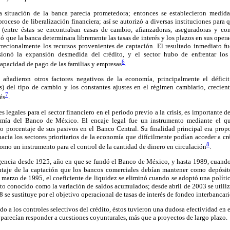
a situación de la banca parecía prometedora; entonces se establecieron medida
roceso de liberalización financiera; así se autorizó a diversas instituciones para 
 (entre éstas se encontraban casas de cambio, afianzadoras, aseguradoras y c
ió que la banca determinara libremente las tasas de interés y los plazos en sus opera
screcionalmente los recursos provenientes de captación. El resultado inmediato fu
asionó la expansión desmedida del crédito, y el sector hubo de enfrentar lo
6
apacidad de pago de las familias y empresas
.
 añadieron otros factores negativos de la economía, principalmente el déficit 
s) del tipo de cambio y los constantes ajustes en el régimen cambiario, crecient
7
és
.
 legales para el sector financiero en el periodo previo a la crisis, es importante d
omía del Banco de México. El encaje legal fue un instrumento mediante el q
o porcentaje de sus pasivos en el Banco Central. Su finalidad principal era prop
hacia los sectores prioritarios de la economía que difícilmente podían acceder a cr
8
omo un instrumento para el control de la cantidad de dinero en circulación
.
igencia desde 1925, año en que se fundó el Banco de México, y hasta 1989, cuando 
ntaje de la captación que los bancos comerciales debían mantener como depósit
marzo de 1995, el coeficiente de liquidez se eliminó cuando se adoptó una polític
nto conocido como la variación de saldos acumulados; desde abril de 2003 se utiliza
8 se sustituye por el objetivo operacional de tasas de interés de fondeo interbancari
do a los controles selectivos del crédito, éstos tuvieron una dudosa efectividad en 
arecían responder a cuestiones coyunturales, más que a proyectos de largo plazo.