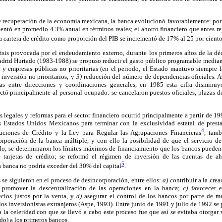
 de recuperación de la economía mexicana, la banca evolucionó favorablemente: por
mentó en promedio 4.3% anual en términos reales; el ahorro financiero que antes r
a cartera de crédito como proporción del PIB se incrementó de 17% al 25 por cient
sis provocada por el endeudamiento externo, durante los primeros años de la déc
drid Hurtado (1983-1988) se propuso reducir el gasto público programable mediant
 y empresas públicas no prioritarias (en el periodo, el Estado mantuvo siempre 
inversión no prioritarios; y
3)
reducción del número de dependencias oficiales. As
as entre direcciones y coordinaciones generales, en 1985 esta cifra disminu
ctó principalmente al personal ocupado: se cancelaron puestos oficiales, plazas 
 legales y reformas para el sector financiero ocurrió principalmente a partir de 19
s Estados Unidos Mexicanos para terminar con la exclusividad estatal de prestar
4
tuciones de Crédito y la Ley para Regular las Agrupaciones Financieras
, tamb
orporación de la banca múltiple, y con ello la posibilidad de que el servicio de
ado; se determinaron los límites máximos de financiamiento que los bancos pueden 
e tarjetas de crédito; se reformó el régimen de inversión de las cuentas de ah
5
la banca no podría exceder del 30% del capital
.
s se siguieron en el proceso de desincorporación, entre ellos:
a)
contribuir a la crea
promover la descentralización de las operaciones en la banca;
c)
favorecer e
cios justos por la venta, y
d)
asegurar el control de los bancos por parte de m
los inversionistas extranjeros (Aspe, 1993). Entre junio de 1991 y julio de 1992 se
ra la celeridad con que se llevó a cabo este proceso fue que así se evitaba otorgar 
o) a los primeros bancos.