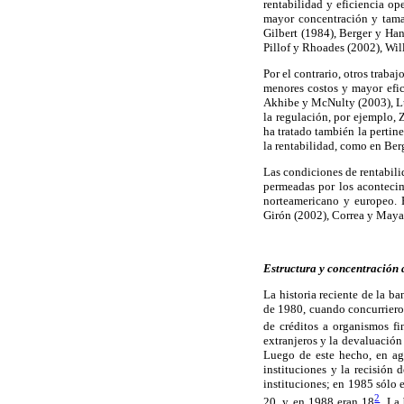
rentabilidad y eficiencia op
mayor concentración y tamañ
Gilbert (1984), Berger y Ha
Pillof y Rhoades (2002), Wil
Por el contrario, otros trab
menores costos y mayor efic
Akhibe y McNulty (2003), Luo
la regulación, por ejemplo,
ha tratado también la pertine
la rentabilidad, como en Be
Las condiciones de rentabili
permeadas por los acontecimi
norteamericano y europeo. E
Girón (2002), Correa y Maya
Estructura y concentración
La historia reciente de la b
de 1980, cuando concurrieron
de créditos a organismos fi
extranjeros y la devaluación
Luego de este hecho, en ago
instituciones y la recisión 
instituciones; en 1985 sólo
2
20, y en 1988 eran 18
. La