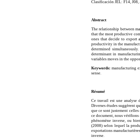
Clasificación JEL: F14, J08, 
Abstract
The relationship between ma
that the most productive com
ones that decide to export a
productivity in the manufactu
determined simultaneously. 
determinant in manufacturin
variables moves in the oppos
Keywords:
manufacturing exp
sense.
Résumé
Ce travail est une analyse 
Diverses études suggèrent que
que ce sont justement celles 
ce document, nous vérifions s
phénomène inverse, ou bien
(2008) selon lequel la produ
exportations manufacturières 
inverse.