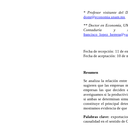
* Profesor visitante del 
domr@economia.unam.mx
.
** Doctor en Economía, UNA
Contaduría y Adm
francisco_lopez_herrera@y
Fecha de recepción: 11 de e
Fecha de aceptación: 10 de 
Resumen
Se analiza la relación entr
sugieren que las empresas m
empresas las que deciden e
averiguamos si la productivid
si ambas se determinan simu
constituye el principal det
mostramos evidencia de que l
Palabras clave:
exportacion
causalidad en el sentido de 