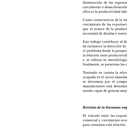
disminución de las exporta
crecimiento o desaceleración
ellos es la productividad lab
Como consecuencia de la impo
crecimiento de las exportac
que el avance de la product
necesidad de diseñar e instr
Este trabajo contribuye al d
de esclarecer la dirección de
el problema desde la perspec
la relación entre productivi
y se esboza la metodología
finalmente, se presentan las 
Teniendo en cuenta la relev
ocupada en el sector manufact
se determina por el compor
manufacturero está determi
siendo capaz de generar mejo
Revisión de la literatura em
El vínculo entre las export
comercial y crecimiento eco
para contrastar está relación