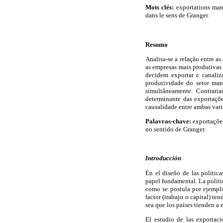
Mots clés:
exportations manuf
dans le sens de Granger.
Resumo
Analisa-se a relação entre a
as empresas mais produtivas
decidem exportar e canaliz
produtividade do setor man
simultâneamente. Contrari
determinante das exportaçõ
causalidade entre ambas vari
Palavras-chave:
exportações
no sentido de Granger.
Introducción
En el diseño de las políti
papel fundamental. La políti
como se postula por ejemplo
factor (trabajo o capital) t
sea que los países tienden a
El estudio de las exportac