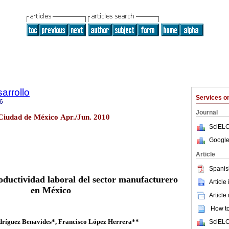
arrollo
Services 
6
Journal
 Ciudad de México Apr./Jun. 2010
SciELO
Google
Article
Spanis
oductividad laboral del sector manufacturero
Article
en México
Article
How to 
ríguez Benavides*, Francisco López Herrera**
SciELO