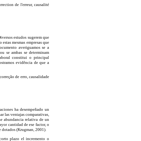
ection de l'erreur, causalité
 Diversos estudos sugerem que
ão estas mesmas empresas que
 documento averiguamos se a
o ou se ambas se determinam
oral constitui o principal
ostramos evidência de que a
correção de erro, causalidade
rtaciones ha desempeñado un
ar las ventajas comparativas,
ne abundancia relativa de un
yor cantidad de ese factor, o
te dotados (Krugman, 2001).
corto plazo el incremento o