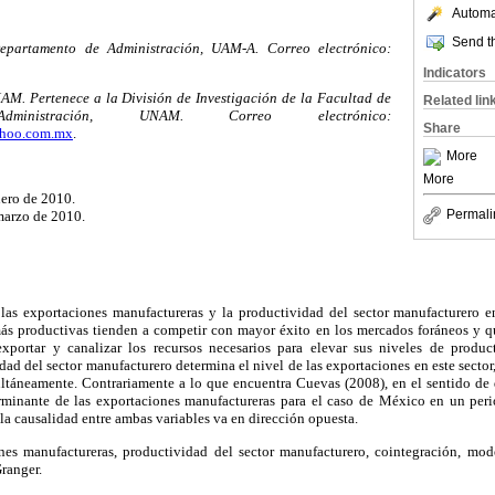
Automat
Send th
Departamento de Administración, UAM-A. Correo electrónico:
Indicators
M. Pertenece a la División de Investigación de la Facultad de
Related lin
inistración, UNAM. Correo electrónico:
Share
ahoo.com.mx
.
More
More
nero de 2010.
Permali
marzo de 2010.
e las exportaciones manufactureras y la productividad del sector manufacturero 
ás productivas tienden a competir con mayor éxito en los mercados foráneos y q
xportar y canalizar los recursos necesarios para elevar sus niveles de produ
ad del sector manufacturero determina el nivel de las exportaciones en este sector, 
ltáneamente. Contrariamente a lo que encuentra Cuevas (2008), en el sentido de 
erminante de las exportaciones manufactureras para el caso de México en un perio
a causalidad entre ambas variables va en dirección opuesta.
es manufactureras, productividad del sector manufacturero, cointegración, mode
Granger.