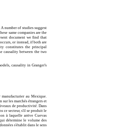
 A number of studies suggest
 these same companies are the
present document we find that
ccurs, or instead, if both are
ty constitutes the principal
he causality between the two
odels, causality in Granger's
ur manufacturier au Mexique.
n sur les marchés étrangers et
 niveaux de productivité. Dans
ce secteur, s'il se produit le
on à laquelle arrive Cuevas
r qui détermine le volume des
données s'établit dans le sens