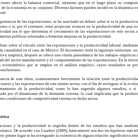
ciones afecta la balanza comercial, mientras que en el largo plazo su comport
 de la economía en su conjunto. Diversos factores pueden incidir en la dinámica e
oral.
rtancia de las exportaciones, se ha suscitado un debate sobre si es la productivi
iones o si, por el contrario, éstas propician avances en la productividad de una 
ividad sea lo que determina el crecimiento de las exportaciones en este sector, 
umentar políticas orientadas a fomentar mejoras en la productividad.
ebate sobre el vínculo entre las exportaciones y la productividad laboral: mediant
 la causalidad en el caso de México. El documento tiene la siguiente estructura: en
tiva empírica, después se ofrece una visión panorámica de los trabajos empíricos q
dad del sector manufacturero y el comportamiento de las exportaciones. En la tercera
 econométrica que se emplea en el análisis empírico, cuyos resultados se pres
conclusiones.
ancia de esas ideas, examinaremos brevemente la relación entre la productivid
urero y las exportaciones de este mismo sector, con el fin de averiguar si la evolu
tamiento de la productividad, como lo han sugerido algunos estudios, o si 
nada por el dinamismo de la demanda externa, lo cual implicaría que la product
res condiciones de competitividad externa en dicho sector.
pírica
aciones y la productividad se engloba dentro de los estudios que han analizad
nómico. De acuerdo con Cuadros (2000), básicamente son dos las hipótesis más rel
: en primer lugar se ha averiguado la existencia de alguna relación significativa ent