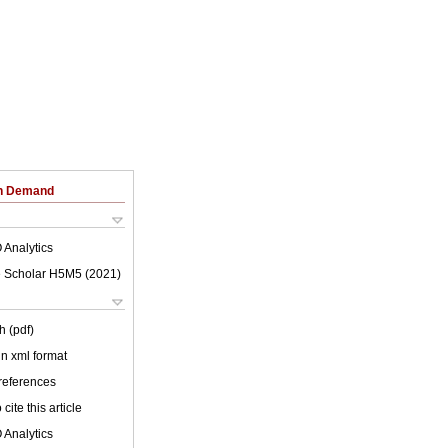
on Demand
 Analytics
 Scholar H5M5 (
2021
)
h (pdf)
 in xml format
 references
cite this article
 Analytics