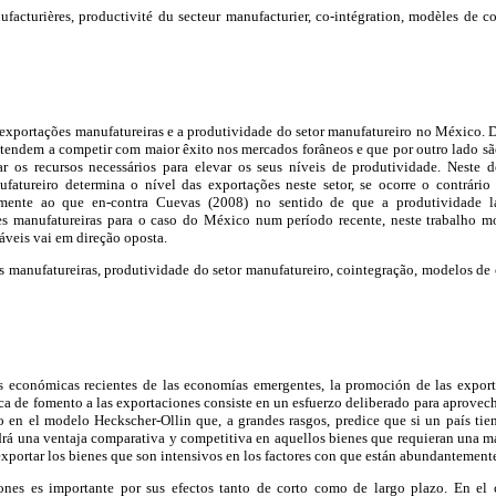
acturières, productivité du secteur manufacturier, co-intégration, modèles de corr
s exportações manufatureiras e a produtividade do setor manufatureiro no México.
 tendem a competir com maior êxito nos mercados forâneos e que por outro lado s
ar os recursos necessários para elevar os seus níveis de produtividade. Neste
ufatureiro determina o nível das exportações neste setor, se ocorre o contrári
amente ao que en-contra Cuevas (2008) no sentido de que a produtividade lab
es manufatureiras para o caso do México num período recente, neste trabalho m
áveis vai em direção oposta.
 manufatureiras, produtividade do setor manufatureiro, cointegração, modelos de 
cas económicas recientes de las economías emergentes, la promoción de las expo
ca de fomento a las exportaciones consiste en un esfuerzo deliberado para aprovech
 en el modelo Heckscher-Ollin que, a grandes rasgos, predice que si un país tie
endrá una ventaja comparativa y competitiva en aquellos bienes que requieran una ma
 exportar los bienes que son intensivos en los factores con que están abundantemen
iones es importante por sus efectos tanto de corto como de largo plazo. En el 