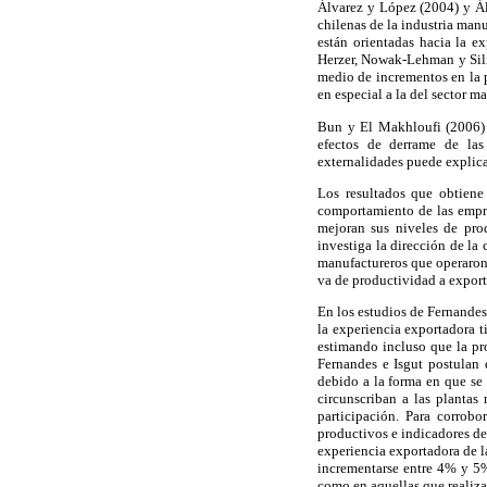
Álvarez y López (2004) y Álv
chilenas de la industria man
están orientadas hacia la e
Herzer, Nowak-Lehman y Sili
medio de incrementos en la p
en especial a la del sector m
Bun y El Makhloufi (2006) 
efectos de derrame de las
externalidades puede explica
Los resultados que obtiene
comportamiento de las empre
mejoran sus niveles de pro
investiga la dirección de la
manufactureros que operaron
va de productividad a export
En los estudios de Fernandes
la experiencia exportadora t
estimando incluso que la pr
Fernandes e Isgut postulan 
debido a la forma en que se 
circunscriban a las plantas
participación. Para corrobo
productivos e indicadores de
experiencia exportadora de l
incrementarse entre 4% y 5%
como en aquellas que realiza