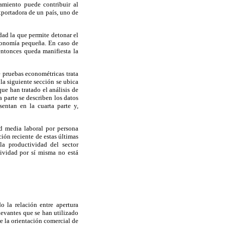
amiento puede contribuir al
xportadora de un país, uno de
dad la que permite detonar el
economía pequeña. En caso de
entonces queda manifiesta la
e pruebas econométricas trata
 la siguiente sección se ubica
ue han tratado el análisis de
 parte se describen los datos
entan en la cuarta parte y,
ad media laboral por persona
ción reciente de estas últimas
la productividad del sector
ividad por sí misma no está
o la relación entre apertura
evantes que se han utilizado
re la orientación comercial de