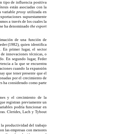
n tipo de influencia positiva
ótesis están asociadas con la
a variable
proxy
utilizada en
exportaciones supuestamente
mos a través de los cuales la
ue se ha denominado
the export
imación de una función de
eder (1982), quien identifica
 En primer lugar, el sector
 de innovaciones técnicas, o
do. En segundo lugar, Feder
tencia a la que se encuentra
rtaciones cuando la expansión
hay que tener presente que el
onadas por el crecimiento de
les ha considerado como parte
ones y el crecimiento de la
que registran previamente un
ariables podría funcionar en
ras. Clerides, Lach y Tybout
la productividad del trabajo
son las empresas con menores