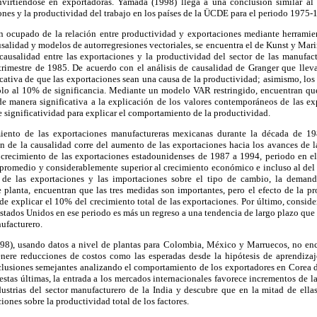
virtiéndose en exportadoras. Yamada (1998) llega a una conclusión similar al a
ones y la productividad del trabajo en los países de la ÜCDE para el periodo 1975-
an ocupado de la relación entre productividad y exportaciones mediante herramient
alidad y modelos de autorregresiones vectoriales, se encuentra el de Kunst y Mari
 causalidad entre las exportaciones y la productividad del sector de las manufact
 trimestre de 1985. De acuerdo con el análisis de causalidad de Granger que lle
cativa de que las exportaciones sean una causa de la productividad; asimismo, los
sólo al 10% de significancia. Mediante un modelo VAR restringido, encuentran que
e manera significativa a la explicación de los valores contemporáneos de las exp
e significatividad para explicar el comportamiento de la productividad.
imiento de las exportaciones manufactureras mexicanas durante la década de 1
ón de la causalidad corre del aumento de las exportaciones hacia los avances de l
 crecimiento de las exportaciones estadounidenses de 1987 a 1994, periodo en el
 promedio y considerablemente superior al crecimiento económico e incluso al del
 de las exportaciones y las importaciones sobre el tipo de cambio, la deman
 planta, encuentran que las tres medidas son importantes, pero el efecto de la p
e explicar el 10% del crecimiento total de las exportaciones. Por último, conside
Estados Unidos en ese periodo es más un regreso a una tendencia de largo plazo que 
ufacturero.
98), usando datos a nivel de plantas para Colombia, México y Marruecos, no enc
nere reducciones de costos como las esperadas desde la hipótesis de aprendiza
lusiones semejantes analizando el comportamiento de los exportadores en Corea de
 estas últimas, la entrada a los mercados internacionales favorece incrementos de la
ustrias del sector manufacturero de la India y descubre que en la mitad de ellas
ciones sobre la productividad total de los factores.