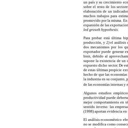
un país y su crecimiento eco
sobre el resto de los sector
elaboración de un indicador
muchos trabajos para estim
promovido por la misma. En l
expansión de las exportacion
led growth hypothesis.
Para probar está última hi
producción, y
2)
el análisis
dos mecanismos por los que
exportador puede generar ex
bien, debido al aprovecham
supone la existencia de un 
expuesto dicho sector. De es
de estas últimas propicie ex
hecho de que las economías 
la industria en su conjunto,
de las economías internas y n
Algunos estudios empíricos
productividad puede deberse
mejor comportamiento en tér
sentido inverso: las empres
(1998) aportan evidencia en 
El análisis econométrico ef
no se modifica como consecu