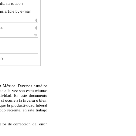
ic translation
is article by e-mail
ks
nk
en México. Diversos estudios
ue a la vez son estas mismas
ctividad. En este documento
si ocurre a la inversa o bien,
que la productividad laboral
do reciente, en este trabajo
los de corrección del error,