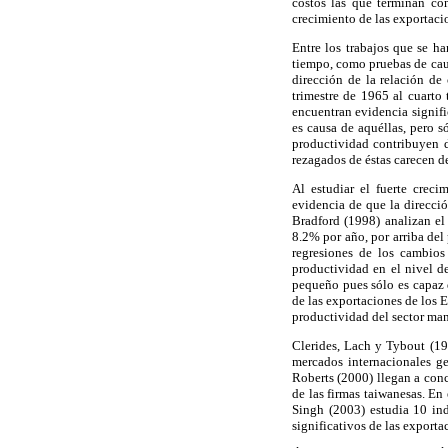
costos las que terminan con
crecimiento de las exportaci
Entre los trabajos que se h
tiempo, como pruebas de caus
dirección de la relación de
trimestre de 1965 al cuarto
encuentran evidencia signifi
es causa de aquéllas, pero 
productividad contribuyen d
rezagados de éstas carecen d
Al estudiar el fuerte crec
evidencia de que la direcci
Bradford (1998) analizan el
8.2% por año, por arriba del
regresiones de los cambios
productividad en el nivel de
pequeño pues sólo es capaz d
de las exportaciones de los 
productividad del sector man
Clerides, Lach y Tybout (19
mercados internacionales ge
Roberts (2000) llegan a conc
de las firmas taiwanesas. En
Singh (2003) estudia 10 ind
significativos de las exporta