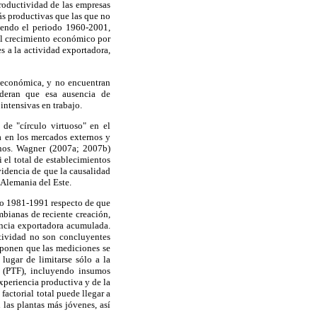
productividad de las empresas
ás productivas que las que no
riendo el periodo 1960-2001,
al crecimiento económico por
s a la actividad exportadora,
 económica, y no encuentran
ideran que esa ausencia de
intensivas en trabajo.
de "círculo virtuoso" en el
a en los mercados externos y
rnos. Wagner (2007a; 2007b)
 el total de establecimientos
idencia de que la causalidad
 Alemania del Este.
odo 1981-1991 respecto de que
mbianas de reciente creación,
encia exportadora acumulada.
ctividad no son concluyentes
ponen que las mediciones se
lugar de limitarse sólo a la
al (PTF), incluyendo insumos
xperiencia productiva y de la
actorial total puede llegar a
las plantas más jóvenes, así