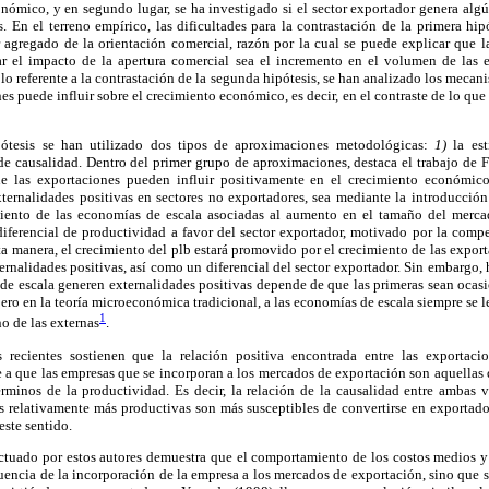
nómico, y en segundo lugar, se ha investigado si el sector exportador genera algú
es. En el terreno empírico, las dificultades para la contrastación de la primera hip
 agregado de la orientación comercial, razón por la cual se puede explicar que l
ar el impacto de la apertura comercial sea el incremento en el volumen de las 
o referente a la contrastación de la segunda hipótesis, se han analizado los mecanis
es puede influir sobre el crecimiento económico, es decir, en el contraste de lo q
pótesis se han utilizado dos tipos de aproximaciones metodológicas:
1)
la est
 de causalidad. Dentro del primer grupo de aproximaciones, destaca el trabajo de F
 las exportaciones pueden influir positivamente en el crecimiento económico.
ternalidades positivas en sectores no exportadores, sea mediante la introducción
iento de las economías de escala asociadas al aumento en el tamaño del merca
diferencial de productividad a favor del sector exportador, motivado por la compe
ta manera, el crecimiento del plb estará promovido por el crecimiento de las expo
ternalidades positivas, así como un diferencial del sector exportador. Sin embargo, 
de escala generen externalidades positivas depende de que las primeras sean ocasi
 pero en la teoría microeconómica tradicional, a las economías de escala siempre se 
1
o de las externas
.
 recientes sostienen que la relación positiva encontrada entre las exportaci
 a que las empresas que se incorporan a los mercados de exportación son aquellas 
minos de la productividad. Es decir, la relación de la causalidad entre ambas v
as relativamente más productivas son más susceptibles de convertirse en exportado
este sentido.
ectuado por estos autores demuestra que el comportamiento de los costos medios y 
encia de la incorporación de la empresa a los mercados de exportación, sino que 