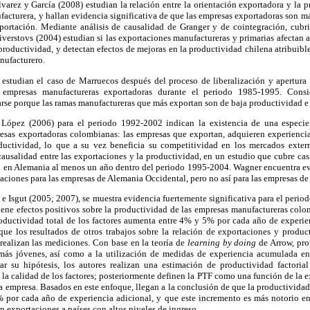
arez y García (2008) estudian la relación entre la orientación exportadora y la 
ufacturera, y hallan evidencia significativa de que las empresas exportadoras son m
xportación. Mediante análisis de causalidad de Granger y de cointegración, cub
verstovs (2004) estudian si las exportaciones manufactureras y primarias afectan 
roductividad, y detectan efectos de mejoras en la productividad chilena atribuible
anufacturero.
estudian el caso de Marruecos después del proceso de liberalización y apertura
 empresas manufactureras exportadoras durante el periodo 1985-1995. Cons
rse porque las ramas manufactureras que más exportan son de baja productividad e 
 López (2006) para el periodo 1992-2002 indican la existencia de una especie 
sas exportadoras colombianas: las empresas que exportan, adquieren experienci
ductividad, lo que a su vez beneficia su competitividad en los mercados exte
 causalidad entre las exportaciones y la productividad, en un estudio que cubre casi
 en Alemania al menos un año dentro del periodo 1995-2004. Wagner encuentra ev
aciones para las empresas de Alemania Occidental, pero no así para las empresas de
 e Isgut (2005; 2007), se muestra evidencia fuertemente significativa para el peri
iene efectos positivos sobre la productividad de las empresas manufactureras colo
oductividad total de los factores aumenta entre 4% y 5% por cada año de experi
que los resultados de otros trabajos sobre la relación de exportaciones y produ
realizan las mediciones. Con base en la teoría de
learning by doing
de Arrow, pro
 más jóvenes, así como a la utilización de medidas de experiencia acumulada en 
rar su hipótesis, los autores realizan una estimación de productividad factori
 la calidad de los factores; posteriormente definen la PTF como una función de la e
a empresa. Basados en este enfoque, llegan a la conclusión de que la productividad f
 por cada año de experiencia adicional, y que este incremento es más notorio en 
n exportaciones a países con altos niveles de ingreso.