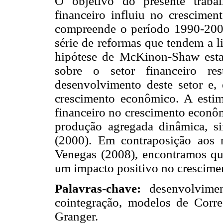
O objetivo do presente traba
financeiro influiu no crescime
compreende o período 1990-200
série de reformas que tendem a l
hipótese de McKinon-Shaw estab
sobre o setor financeiro re
desenvolvimento deste setor e,
crescimento econômico. A esti
financeiro no crescimento econôm
produção agregada dinâmica, si
(2000). Em contraposição aos r
Venegas (2008), encontramos qu
um impacto positivo no crescime
Palavras-chave:
desenvolviment
cointegração, modelos de Corre
Granger.