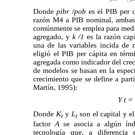
Donde
pibr /pob
es el PIB per c
razón M4 a PIB nominal, ambas 
comúnmente se emplea para medir 
agregado, y
k /1
es la razón capi
una de las variables incida de 
eligió el PIB per cápita en térm
agregada como indicador del crec
de modelos se basan en la especi
crecimiento que se define a parti
Martín, 1995):
Y t =
Donde
K
y
L
son el capital y el
t
t
factor
A
se asocia a algún índ
tecnología que, a diferencia