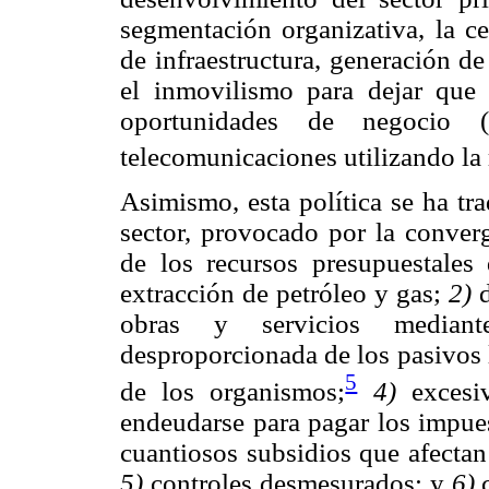
segmentación organizativa, la c
de infraestructura, generación de 
el inmovilismo para dejar que 
oportunidades de negocio (
telecomunicaciones utilizando la 
Asimismo, esta política se ha tra
sector, provocado por la conver
de los recursos presupuestales 
extracción de petróleo y gas;
2)
d
obras y servicios median
desproporcionada de los pasivos 
5
de los organismos;
4)
excesiv
endeudarse para pagar los impues
cuantiosos subsidios que afectan
5)
controles desmesurados; y
6)
c