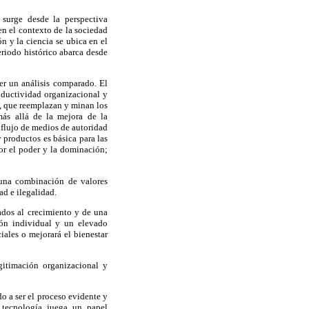
surge desde la perspectiva
en el contexto de la sociedad
ión y la ciencia se ubica en el
eriodo histórico abarca desde
er un análisis comparado. El
oductividad organizacional y
a, que reemplazan y minan los
más allá de la mejora de la
 flujo de medios de autoridad
 productos es básica para las
or el poder y la dominación;
 una combinación de valores
ad e ilegalidad.
ados al crecimiento y de una
ción individual y un elevado
ales o mejorará el bienestar
gitimación organizacional y
o a ser el proceso evidente y
tecnología juega un papel