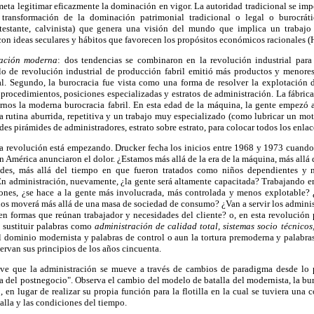
 meta legitimar eficazmente la dominación en vigor. La autoridad tradicional se imp
transformación de la dominación patrimonial tradicional o legal o burocrát
rotestante, calvinista) que genera una visión del mundo que implica un trabajo
on ideas seculares y hábitos que favorecen los propósitos económicos racionales (
ración moderna
: dos tendencias se combinaron en la revolución industrial para 
o de revolución industrial de producción fabril emitió más productos y menore
al. Segundo, la burocracia fue vista como una forma de resolver la explotación d
procedimientos, posiciones especializadas y estratos de administración. La fábrica
arnos la moderna burocracia fabril. En esta edad de la máquina, la gente empezó 
a rutina aburrida, repetitiva y un trabajo muy especializado (como lubricar un mot
es pirámides de administradores, estrato sobre estrato, para colocar todos los enlac
ta revolución está empezando. Drucker fecha los inicios entre 1968 y 1973 cuando
en América anunciaron el dolor. ¿Estamos más allá de la era de la máquina, más allá
ades, más allá del tiempo en que fueron tratados como niños dependientes y 
En administración, nuevamente, ¿la gente será altamente capacitada? Trabajando 
iones, ¿se hace a la gente más involucrada, más controlada y menos explotable? 
 nos moverá más allá de una masa de sociedad de consumo? ¿Van a servir los admini
n formas que reúnan trabajador y necesidades del cliente? o, en esta revolució
a sustituir palabras como
administración de calidad total, sistemas socio técnico
el dominio modernista y palabras de control o aun la tortura premoderna y palabra
ervan sus principios de los años cincuenta.
 ve que la administración se mueve a través de cambios de paradigma desde lo pre
 del postnegocio". Observa el cambio del modelo de batalla del modernista, la buro
, en lugar de realizar su propia función para la flotilla en la cual se tuviera una 
alla y las condiciones del tiempo.