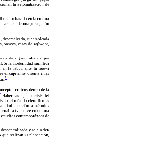
acional, la automatización de
imiento basado en la cultura
a, carencia de una percepción
ra, desempleada, subempleada
es, bancos, casas de
software
,
stema de signos urbanos que
l. Si la modernidad significa
 en la labor, ante la nueva
e el capital se orienta a las
5
ar.
nceptos críticos dentro de la
2
13
Habermas—,
la crisis del
smo, el método científico es
la administración a métodos
a —cualitativa se ve como una
os estudios contemporáneos de
 descentralizada y se pueden
o que realizan su planeación,