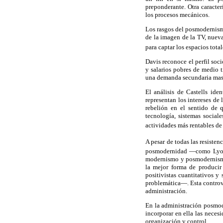
preponderante. Otra caracter
los procesos mecánicos.
Los rasgos del posmodernism
de la imagen de la TV, nueva
para captar los espacios tota
Davis reconoce el perfil so
y salarios pobres de medio t
una demanda secundaria mas
El análisis de Castells id
representan los intereses de
rebelión en el sentido de 
tecnología, sistemas sociale
actividades más rentables de 
A pesar de todas las resisten
posmodernidad —como Lyot
modernismo y posmodernismo 
la mejor forma de producir
positivistas cuantitativos y
problemática—. Esta controve
administración.
En la administración posmod
incorporar en ella las neces
organización y control.