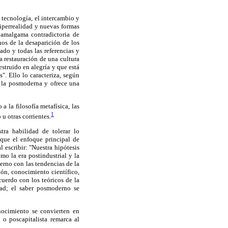
 tecnología, el intercambio y
hiperrealidad y nuevas formas
 amalgama contradictoria de
nos de la desaparición de los
ado y todas las referencias y
a restauración de una cultura
estruido en alegría y que está
s". Ello lo caracteriza, según
 y la posmoderna y ofrece una
a la filosofía metafísica, las
1
u otras corrientes.
tra habilidad de tolerar lo
 que el enfoque principal de
escribir: "Nuestra hipótesis
mo la era postindustrial y la
erno con las tendencias de la
ón, conocimiento científico,
uerdo con los teóricos de la
dad; el saber posmoderno se
onocimiento se convierten en
 o poscapitalista remarca al