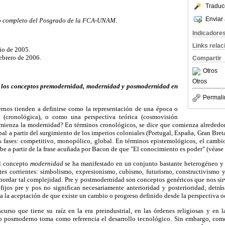
Traduc
Enviar 
mpo completo del Posgrado de la FCA-UNAM.
Indicadore
Links rela
io de 2005.
ebrero de 2006.
Compartir
Otros
Otros
 los conceptos premodernidad, modernidad y posmodernidad en
Permali
rnos tienden a definirse como la representación de una época o
a (cronológica), o como una perspectiva teórica (cosmovisión
mienza la modernidad? En términos cronológicos, se dice que comienza alrededor
bal a partir del surgimiento de los imperios coloniales (Portugal, España, Gran Breta
es fases: competitivo, monopólico, global. En términos epistemológicos, el cambi
ibe a partir de la frase acuñada por Bacon de que "El conocimiento es poder" (véase
el concepto
modernidad
se ha manifestado en un conjunto bastante heterogéneo y 
ntes corrientes: simbolismo, expresionismo, cubismo, futurismo, constructivismo y
abordar tal complejidad. Pre y postmodernidad son conceptos genéricos que nos sir
efijos pre y pos no significan necesariamente anterioridad y posterioridad; detr
a la aceptación de que existe un cambio o progreso definido desde la perspectiva o
urso que tiene su raíz en la era preindustrial, en las órdenes religiosas y en l
Lo posmoderno toma como referencia el desarrollo tecnológico. Sin embargo, com