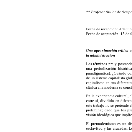
** Profesor titular de tie
Fecha de recepción: 9 de jun
Fecha de aceptación: 15 de f
Una aproximación crítica a
la administración
Los términos pre y posmode
una periodización históric
paradigmática). ¿Cuándo co
de un sistema capitalista glo
capitalismo en sus diferent
clásica a la moderna se conc
En la experiencia cultural, 
entre sí, dividido en difere
este trabajo no se pretende 
preliminar, dado que los pr
visión ideológica que implic
El premodernismo es un disc
esclavitud y las cruzadas. 