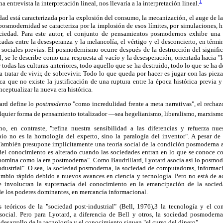
1
ntrevista la interpretación lineal, nos llevaría a la interpretación lineal.
dad está caracterizada por la explosión del consumo, la mecanización, el auge de la
posmodernidad se caracteriza por la implosión de esos límites, por simulaciones, 
ociedad. Para este autor, el conjunto de pensamientos posmodernos exhibe una
adas entre la desesperanza y la melancolía, el vértigo y el desconcierto, en térmi
s sociales previas. El posmodernismo ocurre después de la destrucción del signific
; se le describe como una respuesta al vacío y la desesperación, orientada hacia "l
 todas las culturas anteriores, todo aquello que se ha destruido, todo lo que se ha d
 tratar de vivir, de sobrevivir. Todo lo que queda por hacer es jugar con las pieza
ica que no existe la justificación de una ruptura entre la época histórica previa
nceptualizar la nueva era histórica.
ard define lo
postmoderno
"como incredulidad frente a meta narrativas", el rechazo 
ualquier forma de pensamiento totalizador —sea hegelianismo, liberalismo, marxismo 
, en contraste, "refina nuestra sensibilidad a las diferencias y refuerza nues
io no es la homología del experto, sino la paralogía del inventor". A pesar de
También presupone implícitamente una teoría social de la condición posmoderna al 
 del conocimiento es alterado cuando las sociedades entran en lo que se conoce co
enomina como la era postmoderna". Como Baudrillard, Lyotard asocia así lo posmod
ndustrial". O sea, la sociedad posmoderna, la sociedad de computadoras, informaci
mbio rápido debido a nuevos avances en ciencia y tecnología. Pero no está de ac
ue involucran la supremacía del conocimiento en la emancipación de la socie
de los poderes dominantes, en mercancía informacional.
 teóricos de la "sociedad post-industrial" (Bell, 1976),3 la tecnología y el c
social. Pero para Lyotard, a diferencia de Bell y otros, la sociedad posmoderna
desarrollo de la tecnología y el conocimiento siguen "el curso del dinero".