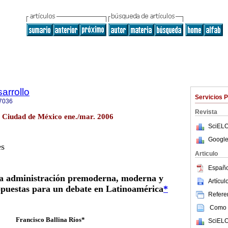
arrollo
Servicios 
7036
Revista
4 Ciudad de México ene./mar. 2006
SciELO
Google
es
Articulo
Españo
 la administración premoderna, moderna y
Artícu
puestas para un debate en Latinoamérica
*
Referen
Como c
Francisco Ballina Ríos*
SciELO