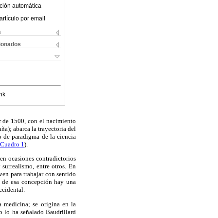
ción automática
artículo por email
s
cionados
nk
 de 1500, con el nacimiento
ña); abarca la trayectoria del
o de paradigma de la ciencia
Cuadro 1
).
en ocasiones contradictorios
 surrealismo, entre otros. En
ven para trabajar con sentido
ás de esa concepción hay una
ccidental.
a medicina; se origina en la
o lo ha señalado Baudrillard