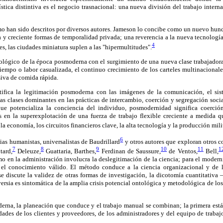
ística distintiva es el negocio trasnacional: una nueva división del trabajo intern
o han sido descritos por diversos autores. Jameson lo concibe como un nuevo hund
 y creciente formas de temporalidad privada; una reverencia a la nueva tecnologí
4
les, las ciudades miniatura suplen a las "hipermultitudes".
ciológico de la época posmoderna con el surgimiento de una nueva clase trabajado
iempo o labor casualizada, el continuo crecimiento de los carteles multinacional
iva de comida rápida.
entifica la legitimación posmoderna con las imágenes de la comunicación, el si
 las clases dominantes en las prácticas de intercambio, coerción y segregación socia
que potencializa la conciencia del individuo, posmodernidad significa coerción
s en la superexplotación de una fuerza de trabajo flexible creciente a medida qu
la economía, los circuitos financieros clave, la alta tecnología y la producción milit
6
cias humanistas, universalistas de Baudrillard
y otros autores que exploran otros co
7
8
9
10
11
1
ard,
Deleuze,
Guattaria, Barthes,
Ferdinan de Saussure,
de Ventos,
Bell,
en la administración involucra la deslegitimación de la ciencia; para el moderni
 el conocimiento válido. El método conduce a la ciencia organizacional y de 
 se discute la validez de otras formas de investigación, la dicotomía cuantitativ
rsia es sintomática de la amplia crisis potencial ontológica y metodológica de l
erna, la planeación que conduce y el trabajo manual se combinan; la primera está
idades de los clientes y proveedores, de los administradores y del equipo de trabaj