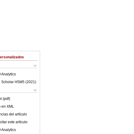
Personalizados
 Analytics
 Scholar H5M5 (
2021
)
l (pdf)
lo en XML
cias del artículo
itar este artículo
 Analytics