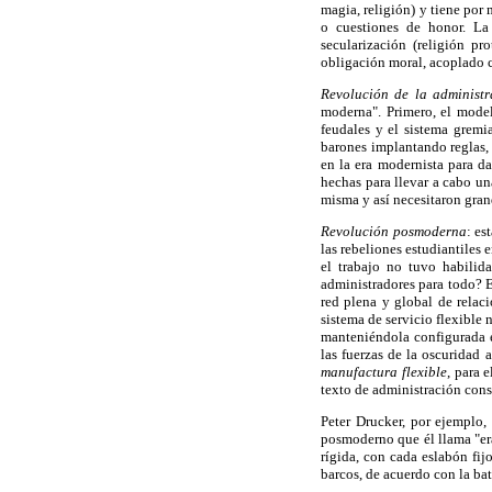
magia, religión) y tiene por
o cuestiones de honor. La 
secularización (religión p
obligación moral, acoplado c
Revolución de la administ
moderna". Primero, el model
feudales y el sistema gremi
barones implantando reglas, 
en la era modernista para d
hechas para llevar a cabo un
misma y así necesitaron grand
Revolución posmoderna
: es
las rebeliones estudiantiles 
el trabajo no tuvo habilid
administradores para todo? 
red plena y global de relac
sistema de servicio flexible
manteniéndola configurada e
las fuerzas de la oscuridad 
manufactura flexible
, para 
texto de administración cons
Peter Drucker, por ejemplo,
posmoderno que él llama "era
rígida, con cada eslabón fijo
barcos, de acuerdo con la bat