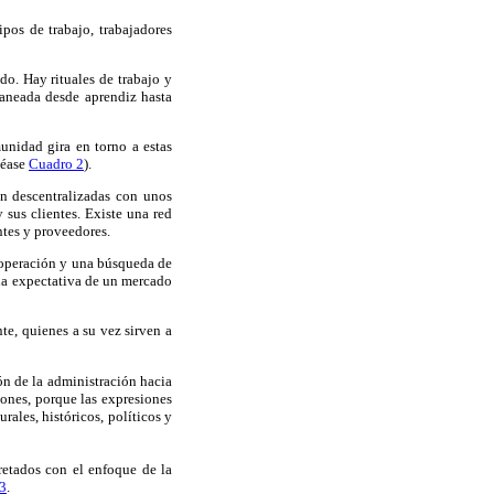
pos de trabajo, trabajadores
do. Hay rituales de trabajo y
laneada desde aprendiz hasta
unidad gira en torno a estas
véase
Cuadro 2
).
án descentralizadas con unos
 sus clientes. Existe una red
ntes y proveedores.
 operación y una búsqueda de
 la expectativa de un mercado
te, quienes a su vez sirven a
n de la administración hacia
iones, porque las expresiones
ales, históricos, políticos y
retados con el enfoque de la
3
.