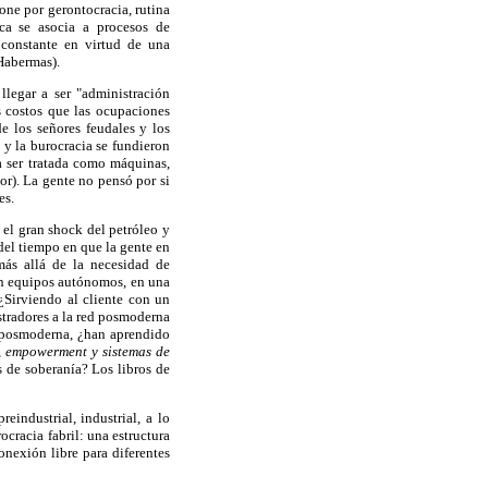
one por gerontocracia, rutina
ica se asocia a procesos de
 constante en virtud de una
Habermas).
llegar a ser "administración
s costos que las ocupaciones
e los señores feudales y los
 y la burocracia se fundieron
a ser tratada como máquinas,
or). La gente no pensó por si
es.
 el gran shock del petróleo y
 del tiempo en que la gente en
más allá de la necesidad de
en equipos autónomos, en una
¿Sirviendo al cliente con un
stradores a la red posmoderna
n posmoderna, ¿han aprendido
s, empowerment y sistemas de
s de soberanía? Los libros de
industrial, industrial, a lo
cracia fabril: una estructura
conexión libre para diferentes