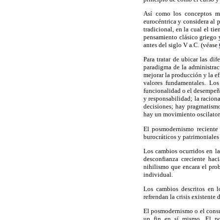
Así como los conceptos mo
eurocéntrica y considera al 
tradicional, en la cual el tie
pensamiento clásico griego y
antes del siglo V a.C. (véase
Para tratar de ubicar las d
paradigma de la administrac
mejorar la producción y la e
valores fundamentales. Los
funcionalidad o el desempeño
y responsabilidad; la racion
decisiones; hay pragmatismo
hay un movimiento oscilator
El posmodernismo reciente 
burocráticos y patrimoniales
Los cambios ocurridos en la
desconfianza creciente haci
nihilismo que encara el pro
individual.
Los cambios descritos en l
refrendan la crisis existente
El posmodernismo o el consum
un fin en sí mismo. El p