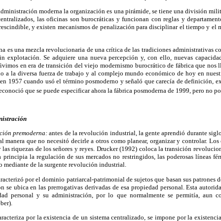
administración moderna la organización es una pirámide, se tiene una división milita
centralizados, las oficinas son burocráticas y funcionan con reglas y departamento
prescindible, y existen mecanismos de penalización para disciplinar el tiempo y e
 es una mezcla revolucionaria de una crítica de las tradiciones administrativas c
in explotación. Se adquiere una nueva percepción y, con ello, nuevas capacida
Vivimos en era de transición del viejo modernismo burocrático de fábrica que nos l
do a la diversa fuerza de trabajo y al complejo mundo económico de hoy en nue
 en 1957 cuando usó el término posmoderno y señaló que carecía de definición, ex
econoció que se puede especificar ahora la fábrica posmoderna de 1999, pero no po
nistración
ación premoderna:
antes de la revolución industrial, la gente aprendió durante sig
al manera que no necesitó decirle a otros como planear, organizar y controlar. Los 
 las riquezas de los señores y reyes. Drucker (1992) coloca la transición revolucio
principia la regulación de sus mercados no restringidos, las poderosas líneas fér
 mediante de la surgente revolución industrial.
aracterizó por el dominio patriarcal-patrimonial de sujetos que basan sus patrones d
ón se ubica en las prerrogativas derivadas de esa propiedad personal. Esta autor
dad personal y su administración, por lo que normalmente se permitía, aun co
ber).
aracteriza por la existencia de un sistema centralizado, se impone por la existencia