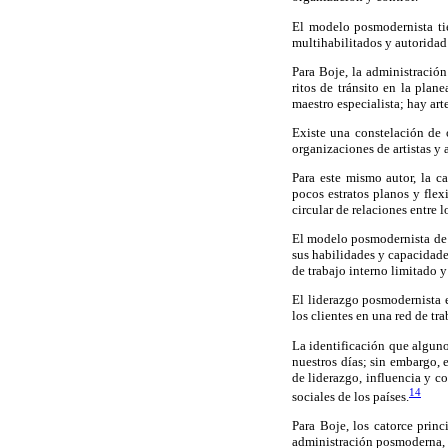
El modelo posmodernista tie
multihabilitados y autoridad
Para Boje, la administración
ritos de tránsito en la pla
maestro especialista; hay art
Existe una constelación de 
organizaciones de artistas y 
Para este mismo autor, la c
pocos estratos planos y flex
circular de relaciones entre 
El modelo posmodernista de 
sus habilidades y capacidade
de trabajo interno limitado y
El liderazgo posmodernista e
los clientes en una red de tr
La identificación que algun
nuestros días; sin embargo, 
de liderazgo, influencia y c
14
sociales de los países.
Para Boje, los catorce prin
administración posmoderna, d