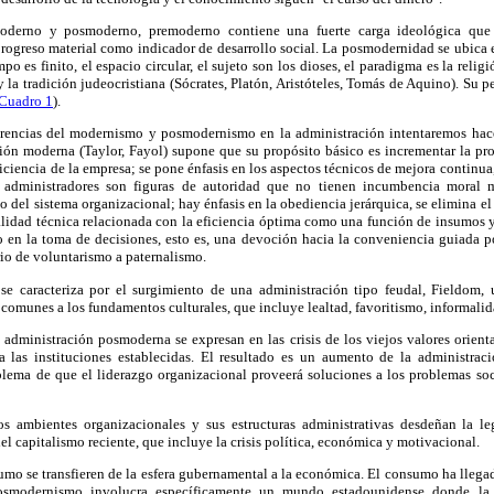
derno y posmoderno, premoderno contiene una fuerte carga ideológica que 
progreso material como indicador de desarrollo social. La posmodernidad se ubica 
mpo es finito, el espacio circular, el sujeto son los dioses, el paradigma es la relig
 la tradición judeocristiana (Sócrates, Platón, Aristóteles, Tomás de Aquino). Su p
Cuadro 1
).
iferencias del modernismo y posmodernismo en la administración intentaremos hac
ión moderna (Taylor, Fayol) supone que su propósito básico es incrementar la pr
ficiencia de la empresa; se pone énfasis en los aspectos técnicos de mejora continu
 administradores son figuras de autoridad que no tienen incumbencia moral 
 del sistema organizacional; hay énfasis en la obediencia jerárquica, se elimina el
alidad técnica relacionada con la eficiencia óptima como una función de insumos y
 en la toma de decisiones, esto es, una devoción hacia la conveniencia guiada p
io de voluntarismo a paternalismo.
se caracteriza por el surgimiento de una administración tipo feudal, Fieldom,
 comunes a los fundamentos culturales, que incluye lealtad, favoritismo, informalid
 administración posmoderna se expresan en las crisis de los viejos valores orient
a las instituciones establecidas. El resultado es un aumento de la administra
blema de que el liderazgo organizacional proveerá soluciones a los problemas soci
os ambientes organizacionales y sus estructuras administrativas desdeñan la le
 del capitalismo reciente, que incluye la crisis política, económica y motivacional.
o se transfieren de la esfera gubernamental a la económica. El consumo ha llegad
osmodernismo involucra específicamente un mundo estadounidense donde la 