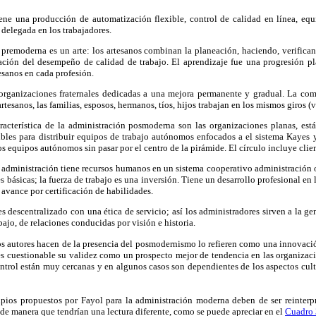
ne una producción de automatización flexible, control de calidad en línea, equi
 delegada en los trabajadores.
 premoderna es un arte: los artesanos combinan la planeación, haciendo, verifican
neación del desempeño de calidad de trabajo. El aprendizaje fue una progresión p
esanos en cada profesión.
organizaciones fraternales dedicadas a una mejora permanente y gradual. La com
artesanos, las familias, esposos, hermanos, tíos, hijos trabajan en los mismos giros (
aracterística de la administración posmoderna son las organizaciones planas, est
ibles para distribuir equipos de trabajo autónomos enfocados a el sistema Kayes y
los equipos autónomos sin pasar por el centro de la pirámide. El círculo incluye clie
administración tiene recursos humanos en un sistema cooperativo administración
s básicas; la fuerza de trabajo es una inversión. Tiene un desarrollo profesional en
 avance por certificación de habilidades.
s descentralizado con una ética de servicio; así los administradores sirven a la gen
abajo, de relaciones conducidas por visión e historia.
os autores hacen de la presencia del posmodernismo lo refieren como una innovació
es cuestionable su validez como un prospecto mejor de tendencia en las organizac
ontrol están muy cercanas y en algunos casos son dependientes de los aspectos cultur
cipios propuestos por Fayol para la administración moderna deben de ser reinterp
e manera que tendrían una lectura diferente, como se puede apreciar en el
Cuadro 