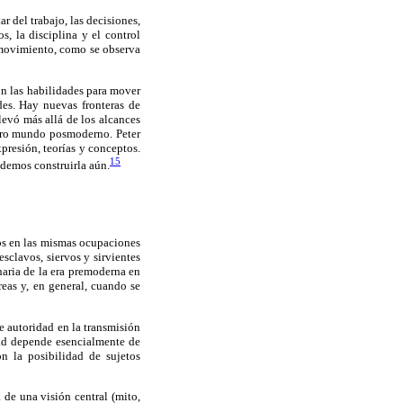
r del trabajo, las decisiones,
s, la disciplina y el control
l movimiento, como se observa
on las habilidades para mover
des. Hay nuevas fronteras de
levó más allá de los alcances
stro mundo posmoderno. Peter
presión, teorías y conceptos.
15
demos construirla aún.
los en las mismas ocupaciones
esclavos, siervos y sirvientes
naria de la era premoderna en
reas y, en general, cuando se
e autoridad en la transmisión
idad depende esencialmente de
n la posibilidad de sujetos
 de una visión central (mito,