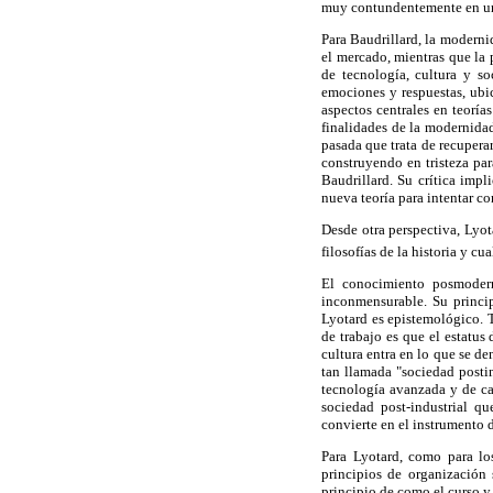
muy contundentemente en una e
Para Baudrillard, la moderni
el mercado, mientras que la 
de tecnología, cultura y s
emociones y respuestas, ubic
aspectos centrales en teoría
finalidades de la modernidad
pasada que trata de recuperar
construyendo en tristeza para
Baudrillard. Su crítica impl
nueva teoría para intentar co
Desde otra perspectiva, Lyot
filosofías de la historia y c
El conocimiento posmoderno
inconmensurable. Su princip
Lyotard es epistemológico. 
de trabajo es que el estatus
cultura entra en lo que se d
tan llamada "sociedad posti
tecnología avanzada y de ca
sociedad post-industrial q
convierte en el instrumento 
Para Lyotard, como para los
principios de organización 
principio de como el curso y 