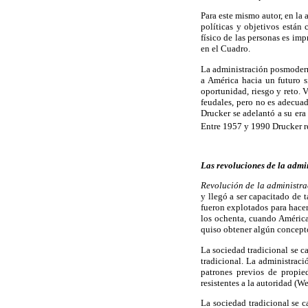
Para este mismo autor, en la 
políticas y objetivos están 
físico de las personas es im
en el Cuadro.
La administración posmoderna
a América hacia un futuro s
oportunidad, riesgo y reto. 
feudales, pero no es adecua
Drucker se adelantó a su era
Entre 1957 y 1990 Drucker r
Las revoluciones de la admi
Revolución de la administr
y llegó a ser capacitado de t
fueron explotados para hacer
los ochenta, cuando América 
quiso obtener algún concepto
La sociedad tradicional se c
tradicional. La administraci
patrones previos de propie
resistentes a la autoridad (We
La sociedad tradicional se c