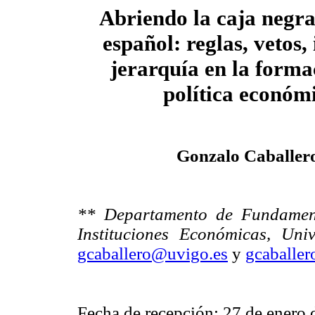
Abriendo la caja negra
español: reglas, vetos, 
jerarquía en la forma
política económ
Gonzalo Caballer
** Departamento de Fundament
Instituciones Económicas, Uni
gcaballero@uvigo.es
y
gcaballe
Fecha de recepción: 27 de enero 