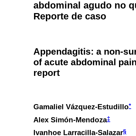
abdominal agudo no qu
Reporte de caso
Appendagitis: a non-su
of acute abdominal pai
report
*
Gamaliel Vázquez-Estudillo
‡
Alex Simón-Mendoza
§
Ivanhoe Larracilla-Salazar