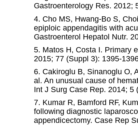
Gastroenterology Res. 2012; 5
4. Cho MS, Hwang-Bo S, Choi
epiploic appendagitis with acut
Gastroenterol Hepatol Nutr. 20
5. Matos H, Costa I. Primary e
2015; 77 (Suppl 3): 1395-1396
6. Cakiroglu B, Sinanoglu O, 
al. An unusual cause of hematu
Int J Surg Case Rep. 2014; 5 
7. Kumar R, Bamford RF, Kum
following diagnostic laparosc
appendicectomy. Case Rep Su