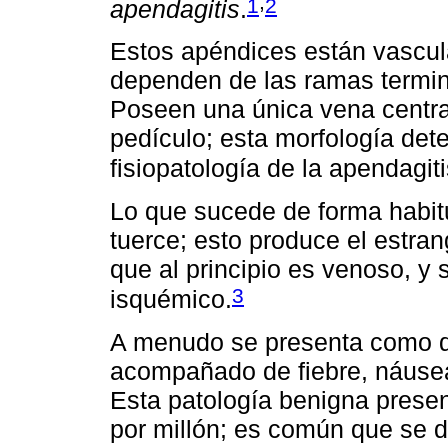
,
1
2
apendagitis
.
Estos apéndices están vascula
dependen de las ramas termina
Poseen una única vena central
pedículo; esta morfología de
fisiopatología de la apendagiti
Lo que sucede de forma habit
tuerce; esto produce el estran
que al principio es venoso, y 
3
isquémico.
A menudo se presenta como do
acompañado de fiebre, náusea
Esta patología benigna presen
por millón; es común que se 