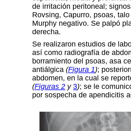
de irritación peritoneal; sign
Rovsing, Capurro, psoas, talo 
Murphy negativo. Se palpó plas
derecha.
Se realizaron estudios de labo
así como radiografía de abdo
borramiento del psoas, asa ce
antiálgica
(
Figura 1
)
; posterio
abdomen, en la cual se reportó
(
Figuras 2
y
3
)
; se le comunic
por sospecha de apendicitis 