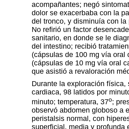
acompañantes; negó sintomatolo
dolor se exacerbaba con la p
del tronco, y disminuía con la 
No refirió un factor desencad
sanitario, en donde se le diag
del intestino; recibió tratami
(cápsulas de 100 mg vía oral 
(cápsulas de 10 mg vía oral ca
que asistió a revaloración mé
Durante la exploración física,
cardiaca, 98 latidos por minuto
o
minuto; temperatura, 37
; pre
observó abdomen globoso a e
peristalsis normal, con hipere
superficial, media y profunda 