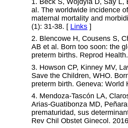
1. Beck S, Wojdyla D, Say L, 
al. The worldwide incidence of
maternal mortality and morbid
(1): 31-38. [
Links
]
2. Blencowe H, Cousens S, Ch
AB et al. Born too soon: the g
preterm births. Reprod Health
3. Howson CP, Kinney MV, L
Save the Children, WHO. Born 
preterm birth. Geneva: World 
4. Mendoza-Tascón LA, Claros
Arias-Guatibonza MD, Peñara
prematuridad, sus determinant
Rev Chil Obstet Ginecol. 2016