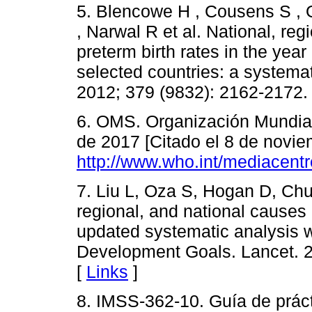
5. Blencowe H , Cousens S , 
, Narwal R et al. National, re
preterm birth rates in the yea
selected countries: a systemat
2012; 379 (9832): 2162-2172.
6. OMS. Organización Mundial
de 2017 [Citado el 8 de novie
http://www.who.int/mediacentr
7. Liu L, Oza S, Hogan D, Chu 
regional, and national causes 
updated systematic analysis wi
Development Goals. Lancet. 2
[
Links
]
8. IMSS-362-10. Guía de práct