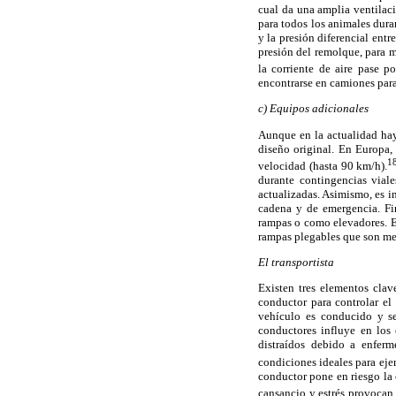
cual da una amplia ventilac
para todos los animales duran
y la presión diferencial ent
presión del remolque, para m
la corriente de aire pase p
encontrarse en camiones par
c) Equipos adicionales
Aunque en la actualidad hay
diseño original. En Europa,
1
velocidad (hasta 90 km/h).
durante contingencias vial
actualizadas. Asimismo, es 
cadena y de emergencia. Fi
rampas o como elevadores. E
rampas plegables que son me
El transportista
Existen tres elementos clav
conductor para controlar el
vehículo es conducido y se
conductores influye en los
distraídos debido a enferm
condiciones ideales para eje
conductor pone en riesgo la 
cansancio y estrés provocan