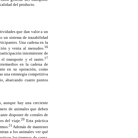
 calidad del producto.
tividades que dan valor a un
o un sistema de trazabilidad
rticipantes. Una cadena en la
16
bución y venta al menudeo.
participación intermitente de
17
el transporte y el rastro.
intermedios en la cadena de
ente en su operación, como
o una estrategia competitiva
cio, abarcando cuatro puntos
o, aunque hay una creciente
úmero de animales que deben
ante disponer de corrales de
20
es del viaje.
Esta práctica
21
ermos.
Además de mantener
mitan a los animales ver qué
ectivos los tiempos de carga,