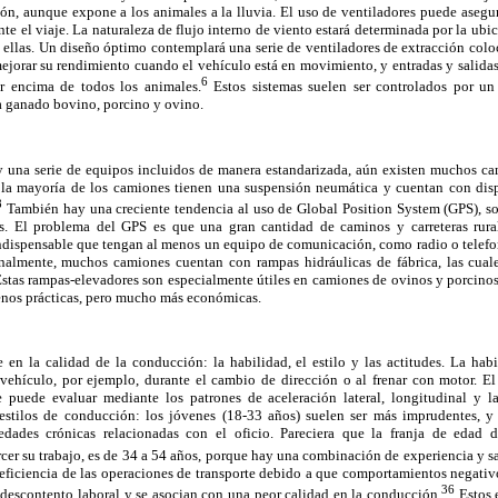
ión, aunque expone a los animales a la lluvia. El uso de ventiladores puede asegu
te el viaje. La naturaleza de flujo interno de viento estará determinada por la ubic
re ellas. Un diseño óptimo contemplará una serie de ventiladores de extracción colo
ejorar su rendimiento cuando el vehículo está en movimiento, y entradas y salidas
6
or encima de todos los animales.
Estos sistemas suelen ser controlados por un
a ganado bovino, porcino y ovino.
 una serie de equipos incluidos de manera estandarizada, aún existen muchos c
 la mayoría de los camiones tienen una suspensión neumática y cuentan con disp
8
También hay una creciente tendencia al uso de Global Position System (GPS), sob
es. El problema del GPS es que una gran cantidad de caminos y carreteras rura
indispensable que tengan al menos un equipo de comunicación, como radio o telefo
nalmente, muchos camiones cuentan con rampas hidráulicas de fábrica, las cual
stas rampas-elevadores son especialmente útiles en camiones de ovinos y porcin
nos prácticas, pero mucho más económicas.
e en la calidad de la conducción: la habilidad, el estilo y las actitudes. La hab
 vehículo, por ejemplo, durante el cambio de dirección o al frenar con motor. El
 puede evaluar mediante los patrones de aceleración lateral, longitudinal y l
 estilos de conducción: los jóvenes (18-33 años) suelen ser más imprudentes, 
edades crónicas relacionadas con el oficio. Pareciera que la franja de edad
rcer su trabajo, es de 34 a 54 años, porque hay una combinación de experiencia y s
eficiencia de las operaciones de transporte debido a que comportamientos negativos
36
 descontento laboral y se asocian con una peor calidad en la conducción.
Estos e