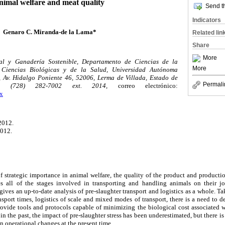
nimal welfare and meat quality
Send th
Indicators
Genaro C. Miranda-de la Lama*
Related lin
Share
More
al y Ganadería Sostenible, Departamento de Ciencias de la
More
e Ciencias Biológicas y de la Salud, Universidad Autónoma
Av. Hidalgo Poniente 46, 52006, Lerma de Villada, Estado de
Permali
51 (728) 282-7002 ext. 2014,
correo electrónico:
x
2012.
2012.
of strategic importance in animal welfare, the quality of the product and production
ses all of the stages involved in transporting and handling animals on their j
gives an up-to-date analysis of pre-slaughter transport and logistics as a whole. Ta
nsport times, logistics of scale and mixed modes of transport, there is a need to 
ovide tools and protocols capable of minimizing the biological cost associated w
, in the past, the impact of pre-slaughter stress has been underestimated, but there 
n operational changes at the present time.