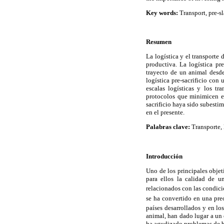
Key words:
Transport, pre-sl
Resumen
La logística y el transporte 
productiva. La logística pre
trayecto de un animal desde 
logística pre-sacrificio con
escalas logísticas y los tr
protocolos que minimicen el
sacrificio haya sido subesti
en el presente.
Palabras clave:
Transporte, l
Introducción
Uno de los principales objet
para ellos la calidad de u
relacionados con las condici
se ha convertido en una pre
países desarrollados y en lo
animal, han dado lugar a un 
ha agudizado problemas de bi