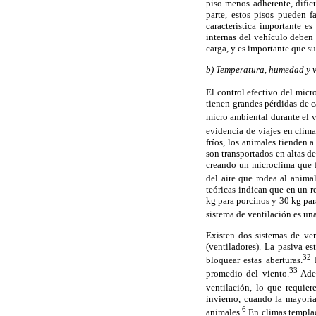
piso menos adherente, dific
parte, estos pisos pueden f
característica importante e
internas del vehículo deben 
carga, y es importante que s
b) Temperatura, humedad y v
El control efectivo del micr
tienen grandes pérdidas de c
micro ambiental durante el v
evidencia de viajes en clima
fríos, los animales tienden 
son transportados en altas d
creando un microclima que fa
del aire que rodea al anima
teóricas indican que en un 
kg para porcinos y 30 kg para
sistema de ventilación es una
Existen dos sistemas de ven
(ventiladores). La pasiva e
32
bloquear estas aberturas.
E
33
promedio del viento.
Adem
ventilación, lo que requier
invierno, cuando la mayoría
6
animales.
En climas templado