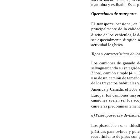
maniobra y estibado. Estas p
Operaciones de transporte
El transporte ocasiona, en
principalmente de la calidad
diseño de los vehículos, la d
ser especialmente dirigida 
actividad logística.
Tipos y características de lo
Los camiones de ganado deb
salvaguardando su integridad
3 ton), camión simple (4 × 
uso de un camión de tamaño 
de los trayectos habituales 
América y Canadá, el 30% s
Europa, los camiones mayor
camiones suelen ser los aco
carreteras predominantemente
a) Pisos, paredes y divisione
Los pisos deben ser antidesl
plásticas para ovinos y porc
recubrimiento de pisos con p