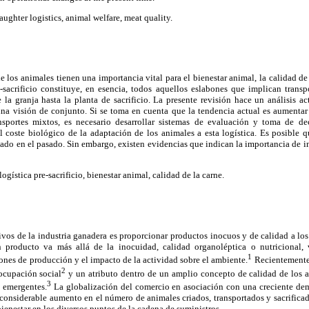
aughter logistics, animal welfare, meat quality.
de los animales tienen una importancia vital para el bienestar animal, la calidad de
-sacrificio constituye, en esencia, todos aquellos eslabones que implican transp
la granja hasta la planta de sacrificio. La presente revisión hace un análisis ac
 una visión de conjunto. Si se toma en cuenta que la tendencia actual es aumentar 
ansportes mixtos, es necesario desarrollar sistemas de evaluación y toma de d
 coste biológico de la adaptación de los animales a esta logística. Es posible qu
mado en el pasado. Sin embargo, existen evidencias que indican la importancia de i
ogística pre-sacrificio, bienestar animal, calidad de la carne.
ivos de la industria ganadera es proporcionar productos inocuos y de calidad a l
n producto va más allá de la inocuidad, calidad organoléptica o nutricional,
1
ones de producción y el impacto de la actividad sobre el ambiente.
Recientemente,
2
ocupación social
y un atributo dentro de un amplio concepto de calidad de los a
3
s emergentes.
La globalización del comercio en asociación con una creciente de
considerable aumento en el número de animales criados, transportados y sacrifica
enestar en los diversos puntos de la cadena de suministros.