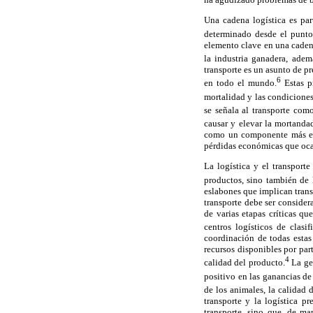
Una cadena logística es par
determinado desde el punto 
elemento clave en una cadena
la industria ganadera, adem
transporte es un asunto de p
6
en todo el mundo.
Estas p
mortalidad y las condiciones 
se señala al transporte com
causar y elevar la mortanda
como un componente más en 
pérdidas económicas que ocas
La logística y el transport
productos, sino también de 
eslabones que implican transp
transporte debe ser consider
de varias etapas críticas qu
centros logísticos de clasi
coordinación de todas estas
recursos disponibles por par
4
calidad del producto.
La ges
positivo en las ganancias de
de los animales, la calidad 
transporte y la logística p
transporte, sino que, de man