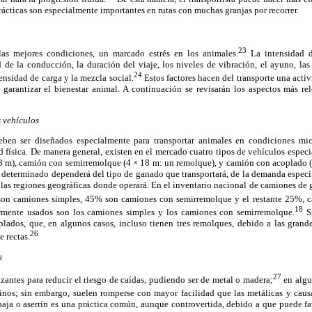
rácticas son especialmente importantes en rutas con muchas granjas por recorrer.
23
 las mejores condiciones, un marcado estrés en los animales.
La intensidad d
 de la conducción, la duración del viaje, los niveles de vibración, el ayuno, las
24
ensidad de carga y la mezcla social.
Estos factores hacen del transporte una activ
a garantizar el bienestar animal. A continuación se revisarán los aspectos más re
s vehículos
en ser diseñados especialmente para transportar animales en condiciones mic
 física. De manera general, existen en el mercado cuatro tipos de vehículos espec
13 m), camión con semirremolque (4 × 18 m: un remolque), y camión con acoplado (
determinado dependerá del tipo de ganado que transportará, de la demanda específ
y las regiones geográficas donde operará. En el inventario nacional de camiones d
on camiones simples, 45% son camiones con semirremolque y el restante 25%, 
18
mente usados son los camiones simples y los camiones con semirremolque.
Si
plados, que, en algunos casos, incluso tienen tres remolques, debido a las grande
26
 rectas.
s
27
izantes para reducir el riesgo de caídas, pudiendo ser de metal o madera;
en algun
inos; sin embargo, suelen romperse con mayor facilidad que las metálicas y causa
aja o aserrín es una práctica común, aunque controvertida, debido a que puede fav