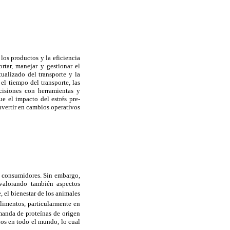
 los productos y la eficiencia
ortar, manejar y gestionar el
tualizado del transporte y la
el tiempo del transporte, las
ecisiones con herramientas y
e el impacto del estrés pre-
nvertir en cambios operativos
os consumidores. Sin embargo,
 valorando también aspectos
 el bienestar de los animales
limentos, particularmente en
manda de proteínas de origen
dos en todo el mundo, lo cual