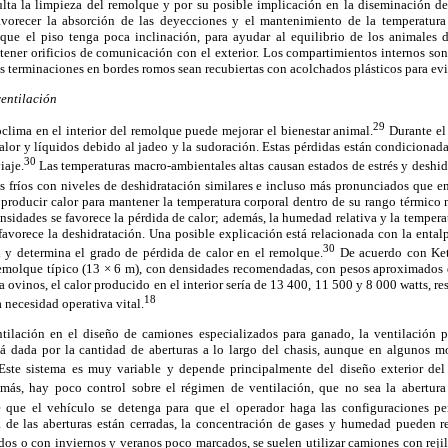
ulta la limpieza del remolque y por su posible implicación en la diseminación de
avorecer la absorción de las deyecciones y el mantenimiento de la temperatura 
s que el piso tenga poca inclinación, para ayudar al equilibrio de los animales d
tener orificios de comunicación con el exterior. Los compartimientos internos son 
us terminaciones en bordes romos sean recubiertas con acolchados plásticos para ev
entilación
29
oclima en el interior del remolque puede mejorar el bienestar animal.
Durante el
alor y líquidos debido al jadeo y la sudoración. Estas pérdidas están condicionad
30
iaje.
Las temperaturas macro-ambientales altas causan estados de estrés y deshid
s fríos con niveles de deshidratación similares e incluso más pronunciados que en
a producir calor para mantener la temperatura corporal dentro de su rango térmico
ensidades se favorece la pérdida de calor; además, la humedad relativa y la temper
vorece la deshidratación. Una posible explicación está relacionada con la entalp
30
l y determina el grado de pérdida de calor en el remolque.
De acuerdo con Ke
remolque típico (13 × 6 m), con densidades recomendadas, con pesos aproximados
 ovinos, el calor producido en el interior sería de 13 400, 11 500 y 8 000 watts, r
18
 necesidad operativa vital.
tilación en el diseño de camiones especializados para ganado, la ventilación pa
stá dada por la cantidad de aberturas a lo largo del chasis, aunque en algunos m
ste sistema es muy variable y depende principalmente del diseño exterior del
ás, hay poco control sobre el régimen de ventilación, que no sea la abertura 
e que el vehículo se detenga para que el operador haga las configuraciones per
 de las aberturas están cerradas, la concentración de gases y humedad pueden re
s o con inviernos y veranos poco marcados, se suelen utilizar camiones con rejilla