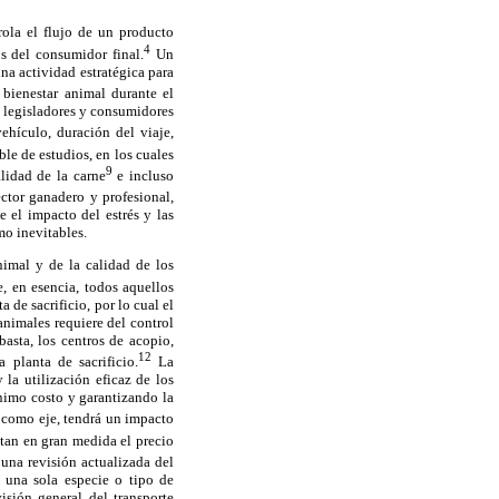
rola el flujo de un producto
4
s del consumidor final.
Un
na actividad estratégica para
bienestar animal durante el
, legisladores y consumidores
ehículo, duración del viaje,
le de estudios, en los cuales
9
alidad de la carne
e incluso
ctor ganadero y profesional,
el impacto del estrés y las
mo inevitables.
nimal y de la calidad de los
e, en esencia, todos aquellos
 de sacrificio, por lo cual el
animales requiere del control
basta, los centros de acopio,
12
 planta de sacrificio.
La
la utilización eficaz de los
ínimo costo y garantizando la
l como eje, tendrá un impacto
ctan en gran medida el precio
 una revisión actualizada del
n una sola especie o tipo de
visión general del transporte