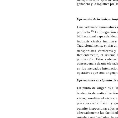
ganadero y la logística pre-s
Operación de la cadena logís
Una cadena de suministro es
15
producto.
La integración d
bidireccional capaz de ident
industria cárnica implica a
Tradicionalmente, enviar un 
transportistas, carniceros 
Recientemente, el sistema 
producción. Estas cadenas
consecuencia de una elevada
en los mercados internacion
operativos que son: origen, tr
Operaciones en el punto de 
Un punto de origen es el i
tendencia de verticalización
viajar, coordinar el viaje co
precarga con alimento y agu
permite inspeccionar a los a
adecuadamente las facilidad
sucede hacia los lados, lo cu