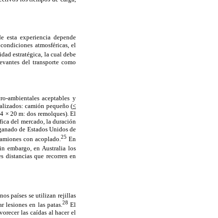
e esta experiencia depende
 condiciones atmosféricas, el
idad estratégica, la cual debe
levantes del transporte como
ro-ambientales aceptables y
ializados: camión pequeño (
<
4 × 20 m: dos remolques). El
ica del mercado, la duración
e ganado de Estados Unidos de
25
camiones con acoplado.
En
n embargo, en Australia los
s distancias que recorren en
os países se utilizan rejillas
28
r lesiones en las patas.
El
orecer las caídas al hacer el