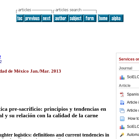
o
Services 
2
Journal
udad de México Jan./Mar. 2013
SciELO
Article
Spanis
Article
ica pre-sacrificio: principios y tendencias en
Article
l y su relación con la calidad de la carne
How to 
SciELO
hter logistics: definitions and current tendencies in
Automat