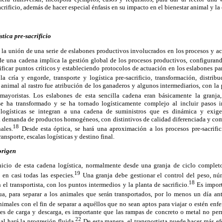
acrificio, además de hacer especial énfasis en su impacto en el bienestar animal y la
tica pre-sacrificio
 la unión de una serie de eslabones productivos involucrados en los procesos y ac
e una cadena implica la gestión global de los procesos productivos, configurand
ificar puntos críticos y estableciendo protocolos de actuación en los eslabones pa
 la cría y engorde, transporte y logística pre-sacrificio, transformación, distri
animal al rastro fue atribución de los ganaderos y algunos intermediarios, con la 
y mayoristas. Los eslabones de esta sencilla cadena eran básicamente la granja, 
se ha transformado y se ha tornado logísticamente complejo al incluir pasos 
 logísticas se integran a una cadena de suministros que es dinámica y exig
 demanda de productos homogéneos, con distintivos de calidad diferenciada y com
18
ales.
Desde esta óptica, se hará una aproximación a los procesos pre-sacrifi
ansporte, escalas logísticas y destino final.
origen
nicio de esta cadena logística, normalmente desde una granja de ciclo complet
19
 en casi todas las especies.
Una granja debe gestionar el control del peso, n
18
n el transportista, con los puntos intermedios y la planta de sacrificio.
Es import
a, para separar a los animales que serán transportados, por lo menos un día ant
nimales con el fin de separar a aquéllos que no sean aptos para viajar o estén enf
es de carga y descarga, es importante que las rampas de concreto o metal no per
22
al hará la progresión fluida.
De esta manera, el transportista puede hacer más ef