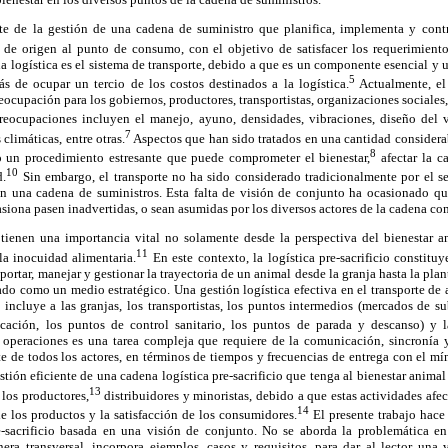
te de la gestión de una cadena de suministro que planifica, implementa y cont
de origen al punto de consumo, con el objetivo de satisfacer los requerimiento
 logística es el sistema de transporte, debido a que es un componente esencial y u
5
ás de ocupar un tercio de los costos destinados a la logística.
Actualmente, el 
reocupación para los gobiernos, productores, transportistas, organizaciones sociales
reocupaciones incluyen el manejo, ayuno, densidades, vibraciones, diseño del v
7
climáticas, entre otras.
Aspectos que han sido tratados en una cantidad considerab
8
o un procedimiento estresante que puede comprometer el bienestar,
afectar la c
10
d.
Sin embargo, el transporte no ha sido considerado tradicionalmente por el se
una cadena de suministros. Esta falta de visión de conjunto ha ocasionado que 
iona pasen inadvertidas, o sean asumidas por los diversos actores de la cadena co
e tienen una importancia vital no solamente desde la perspectiva del bienestar a
11
la inocuidad alimentaria.
En este contexto, la logística pre-sacrificio constituy
ortar, manejar y gestionar la trayectoria de un animal desde la granja hasta la planta
ado como un medio estratégico. Una gestión logística efectiva en el transporte de 
e incluye a las granjas, los transportistas, los puntos intermedios (mercados de su
ficación, los puntos de control sanitario, los puntos de parada y descanso) y la
 operaciones es una tarea compleja que requiere de la comunicación, sincronía y 
te de todos los actores, en términos de tiempos y frecuencias de entrega con el m
tión eficiente de una cadena logística pre-sacrificio que tenga al bienestar anima
13
 los productores,
distribuidores y minoristas, debido a que estas actividades afe
14
de los productos y la satisfacción de los consumidores.
El presente trabajo hace
re-sacrificio basada en una visión de conjunto. No se aborda la problemática e
era transversal, incorpora ejemplos, casos y requisitos, para dar al lector una 