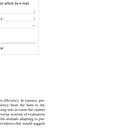
is article by e-mail
ks
nk
 efficiency. In essence, pre-
ourney from the farm to the
king into account the current
develop systems of evaluation
ith animals adapting to pre-
is evidence that would suggest