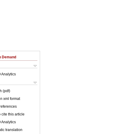
on Demand
 Analytics
h (pdf)
 in xml format
 references
cite this article
 Analytics
ic translation