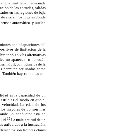
rar una ventilación adecuada
ación de las entradas, salidas
cados en las regiones de baja
 de aire en los lugares donde
 sensor automático y suelen
amiones con adaptaciones del
ositivos de limitación de la
re todo en vías alternativas
les no aparecen, o no están
nía móvil, con números de la
es permiten ser usadas como
os. También hay camiones con
ilidad es la capacidad de un
 estilo es el modo en que el
a velocidad. La edad de los
y los mayores de 55 son más
 donde un conductor está en
35
alud.
La mala actitud de un
 atribuidos a la frustración,
lementos son factores claros