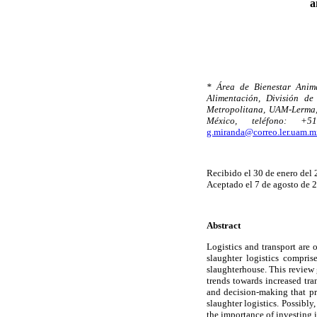
a
* Área de Bienestar Anim
Alimentación, División d
Metropolitana, UAM-Lerma, 
México, teléfono: +
g.miranda@correo.ler.uam.m
Recibido el 30 de enero del 
Aceptado el 7 de agosto de 
Abstract
Logistics and transport are 
slaughter logistics compri
slaughterhouse. This review 
trends towards increased tra
and decision-making that pr
slaughter logistics. Possibly
the importance of investing i