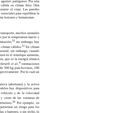
 agentes patógenos. Por otra
cálida en climas fríos. Otra
urante el viaje. Las paredes
esenciales para equilibrar la
itar lesiones y hematomas.
 transporte, muchos animales
as por la temperatura macro y
31
ratación;
sin embargo, hay
12
 climas cálidos.
En climas
 neutral; sin embargo, cuando
atura en el remolque aumenta,
ía, que es la energía térmica
6
ttlewell
et al.,
estimaciones
 de 500 kg para bovinos, 100
espectivamente. Por lo cual un
siva (aberturas) y la activa
odelos hay dispositivos para
 vehículo y de la velocidad
y cierre de las ventanas de
34
tinentes.
Por ejemplo, en
presentar un riesgo para los
s o barrotes, o sin techo, lo