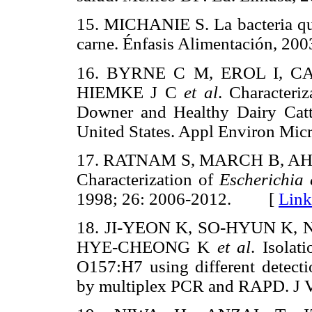
15. MICHANIE S. La bacteria que
carne. Énfasis Alimentación, 
16. BYRNE C M, EROL I, C
HIEMKE J C
et al
. Characteri
Downer and Healthy Dairy Catt
United States. Appl Environ M
17. RATNAM S, MARCH B, A
Characterization of
Escherichia 
1998; 26: 2006-2012. [
Link
18. JI-YEON K, SO-HYUN K,
HYE-CHEONG K
et al
. Isolat
O157:H7 using different detect
by multiplex PCR and RAPD. J 