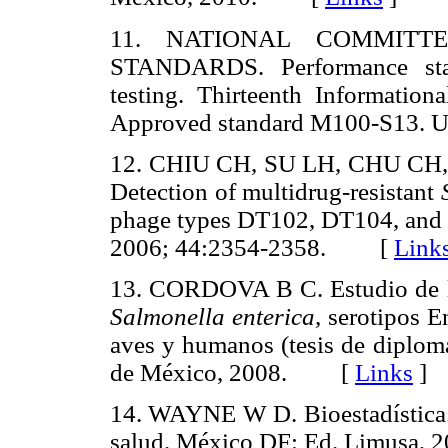
11. NATIONAL COMMITT
STANDARDS. Performance stand
testing. Thirteenth Information
Approved standard M100-S13
12. CHIU CH, SU LH, CHU C
Detection of multidrug-resistant
phage types DT102, DT104, and 
2006; 44:2354-2358. [
Link
13. CORDOVA B C. Estudio de la
Salmonella enterica,
serotipos En
aves y humanos (tesis de diplo
de México, 2008. [
Links
]
14. WAYNE W D. Bioestadística. B
salud. México DF: Ed. Limus