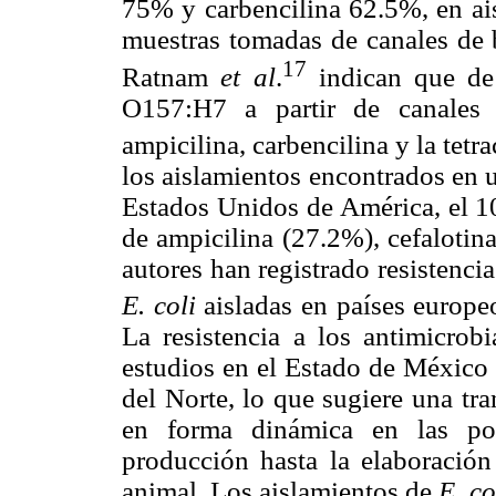
75% y carbencilina 62.5%, en a
muestras tomadas de canales de 
17
Ratnam
et al
.
indican que de
O157:H7 a partir de canales 
ampicilina, carbencilina y la tetr
los aislamientos encontrados en 
Estados Unidos de América, el 10
de ampicilina (27.2%), cefalotin
autores han registrado resistenci
E. coli
aisladas en países europeo
La resistencia a los antimicrob
estudios en el Estado de México 
del Norte, lo que sugiere una tra
en forma dinámica en las pob
producción hasta la elaboració
animal. Los aislamientos de
E. co