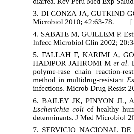
diarrea. Rev Peru Med Exp Sal
3. DI CONZA JA, GUTKIND GO. I
Microbiol 2010; 42:63-78. 
4. SABATE M, GUILLEM P. Estruc
Infecc Microbiol Clin 2002; 
5. FALLAH F, KARIMI A, G
HADIPOR JAHROMI M
et al
. 
polyme-rase chain reaction-res
method in multidrug-resistant
Es
infections. Microb Drug Resis
6. BAILEY JK, PINYON JL,
Escherichia coli
of healthy huma
determinants. J Med Microbio
7. SERVICIO NACIONAL DE