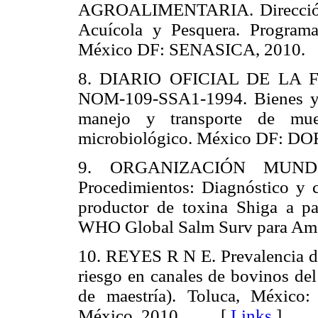
AGROALIMENTARIA. Dirección g
Acuícola y Pesquera. Program
México DF: SENASICA, 201
8. DIARIO OFICIAL DE LA F
NOM-109-SSA1-1994. Bienes y s
manejo y transporte de mues
microbiológico. México DF: 
9. ORGANIZACIÓN MUND
Procedimientos: Diagnóstico y 
productor de toxina Shiga a par
WHO Global Salm Surv para Am
10. REYES R N E. Prevalencia 
riesgo en canales de bovinos del
de maestría). Toluca, México
México, 2010. [
Links
]