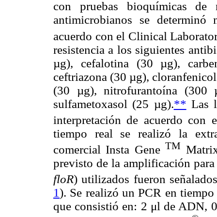
con pruebas bioquímicas de r
antimicrobianos se determinó 
acuerdo con el Clinical Laborator
resistencia a los siguientes anti
µg), cefalotina (30 µg), carb
ceftriazona (30 µg), cloranfenico
(30 µg), nitrofurantoína (300 
sulfametoxasol (25 µg).
**
Las l
interpretación de acuerdo con 
tiempo real se realizó la ex
TM
comercial Insta Gene
Matrix
previsto de la amplificación para
floR
) utilizados fueron señalad
1
). Se realizó un PCR en tiempo 
que consistió en: 2 μl de ADN, 0