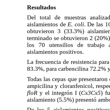
Resultados
Del total de muestras analiz
aislamientos de
E. coli
. De las 1
obtuvieron 3 (33.3%) aislamie
terminado se obtuvieron 2 (20%) 
los 70 utensilios de trabajo
aislamientos positivos.
La frecuencia de resistencia par
83.3%, para carbencilina 72.2% y
Todas las cepas que presentaron
ampicilina y cloranfenicol, resp
floR
y el integrón I (
Cs3Cs5
) f
aislamiento (5.5%) presentó ambo
De los 5 aislamientos positiv