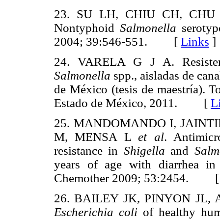
23. SU LH, CHIU CH, CHU C, 
Nontyphoid
Salmonella
serotype
2004; 39:546-551. [
Links
]
24. VARELA G J A. Resistenci
Salmonella
spp., aisladas de cana
de México (tesis de maestría). 
Estado de México, 2011. [
L
25. MANDOMANDO I, JAINTI
M, MENSA L
et al
. Antimicr
resistance in
Shigella
and
Salm
years of age with diarrhea i
Chemother 2009; 53:2454. 
26. BAILEY JK, PINYON JL
Escherichia coli
of healthy huma