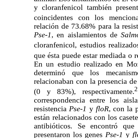
y cloranfenicol también prese
coincidentes con los mencion
relación de 73.68% para la resis
Pse-1
, en aislamientos de
Salm
cloranfenicol, estudios realiza
que ésta puede estar mediada o
En un estudio realizado en M
determinó que los mecanismo
relacionaban con la presencia d
2
(0 y 83%), respectivamente.
correspondencia entre los ais
resistencia
Pse-1
y
floR
, con la 
están relacionados con los casete
antibióticos
.
Se encontró que 
presentaron los genes
Pse-1
y
f