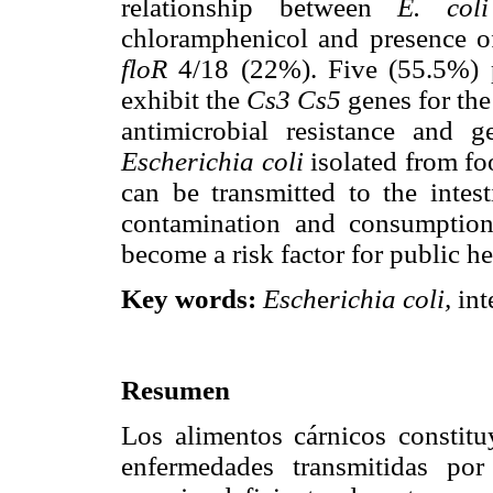
relationship between
E. coli
chloramphenicol and presence o
floR
4/18 (22%). Five (55.5%) p
exhibit the
Cs3 Cs5
genes for the 
antimicrobial resistance and ge
Escherichia coli
isolated from fo
can be transmitted to the inte
contamination and consumption
become a risk factor for public he
Key words:
Esch
e
richia coli,
int
Resumen
Los alimentos cárnicos constitu
enfermedades transmitidas po