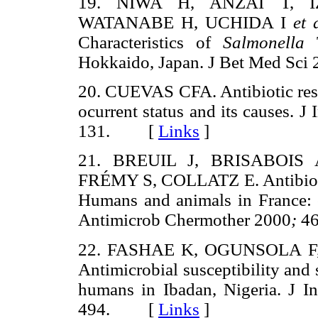
19. NIWA H, ANZAI T, I
WATANABE H, UCHIDA I
et 
Characteristics of
Salmonella
T
Hokkaido, Japan. J Bet Med S
20. CUEVAS CFA. Antibiotic resis
ocurrent status and its causes. 
131. [
Links
]
21. BREUIL J, BRISABOIS
FRÉMY S, COLLATZ E. Antibiotic 
Humans and animals in France: 
Antimicrob Chermother 2000
;
4
22. FASHAE K, OGUNSOLA F
Antimicrobial susceptibility and
humans in Ibadan, Nigeria. J I
494. [
Links
]