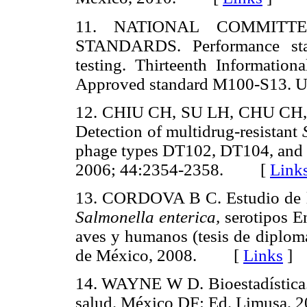
11. NATIONAL COMMITT
STANDARDS. Performance stand
testing. Thirteenth Information
Approved standard M100-S13
12. CHIU CH, SU LH, CHU C
Detection of multidrug-resistant
phage types DT102, DT104, and 
2006; 44:2354-2358. [
Link
13. CORDOVA B C. Estudio de la
Salmonella enterica,
serotipos En
aves y humanos (tesis de diplo
de México, 2008. [
Links
]
14. WAYNE W D. Bioestadística. B
salud. México DF: Ed. Limus