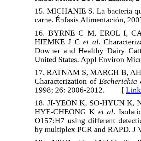
15. MICHANIE S. La bacteria que
carne. Énfasis Alimentación, 
16. BYRNE C M, EROL I, C
HIEMKE J C
et al
. Characteri
Downer and Healthy Dairy Catt
United States. Appl Environ M
17. RATNAM S, MARCH B, A
Characterization of
Escherichia 
1998; 26: 2006-2012. [
Link
18. JI-YEON K, SO-HYUN K,
HYE-CHEONG K
et al
. Isolat
O157:H7 using different detect
by multiplex PCR and RAPD. J 