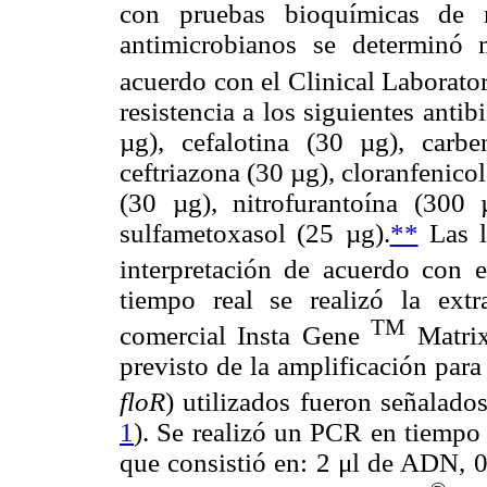
con pruebas bioquímicas de r
antimicrobianos se determinó 
acuerdo con el Clinical Laborator
resistencia a los siguientes anti
µg), cefalotina (30 µg), carb
ceftriazona (30 µg), cloranfenico
(30 µg), nitrofurantoína (300 
sulfametoxasol (25 µg).
**
Las l
interpretación de acuerdo con 
tiempo real se realizó la ex
TM
comercial Insta Gene
Matrix
previsto de la amplificación para
floR
) utilizados fueron señalad
1
). Se realizó un PCR en tiempo 
que consistió en: 2 μl de ADN, 0