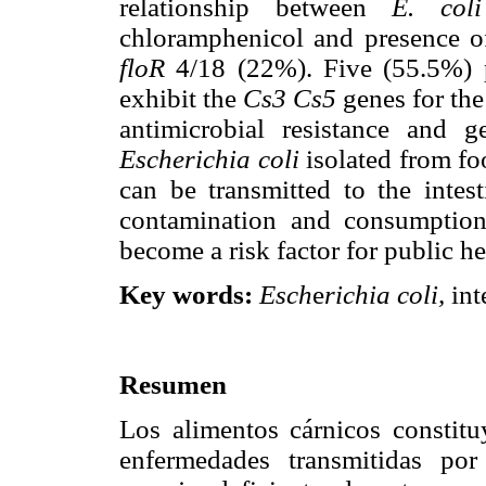
relationship between
E. coli
chloramphenicol and presence o
floR
4/18 (22%). Five (55.5%) p
exhibit the
Cs3 Cs5
genes for the 
antimicrobial resistance and ge
Escherichia coli
isolated from fo
can be transmitted to the inte
contamination and consumption
become a risk factor for public he
Key words:
Esch
e
richia coli,
int
Resumen
Los alimentos cárnicos constitu
enfermedades transmitidas po