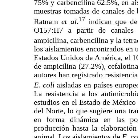
75% y carbencilina 62.5%, en a
muestras tomadas de canales de 
17
Ratnam
et al
.
indican que de
O157:H7 a partir de canales 
ampicilina, carbencilina y la tetr
los aislamientos encontrados en 
Estados Unidos de América, el 10
de ampicilina (27.2%), cefalotin
autores han registrado resistenci
E. coli
aisladas en países europeo
La resistencia a los antimicrob
estudios en el Estado de México 
del Norte, lo que sugiere una tra
en forma dinámica en las pob
producción hasta la elaboració
animal. Los aislamientos de
E. co