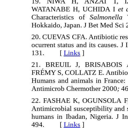
19. NIWA H, ANZAI T, I
WATANABE H, UCHIDA I
et 
Characteristics of
Salmonella
T
Hokkaido, Japan. J Bet Med S
20. CUEVAS CFA. Antibiotic resis
ocurrent status and its causes. 
131. [
Links
]
21. BREUIL J, BRISABOIS
FRÉMY S, COLLATZ E. Antibiotic 
Humans and animals in France: 
Antimicrob Chermother 2000
;
4
22. FASHAE K, OGUNSOLA F
Antimicrobial susceptibility and
humans in Ibadan, Nigeria. J I
494. [
Links
]