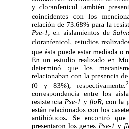
y cloranfenicol también prese
coincidentes con los mencion
relación de 73.68% para la resis
Pse-1
, en aislamientos de
Salm
cloranfenicol, estudios realiza
que ésta puede estar mediada o
En un estudio realizado en M
determinó que los mecanismo
relacionaban con la presencia d
2
(0 y 83%), respectivamente.
correspondencia entre los ais
resistencia
Pse-1
y
floR
, con la 
están relacionados con los casete
antibióticos
.
Se encontró que 
presentaron los genes
Pse-1
y
f