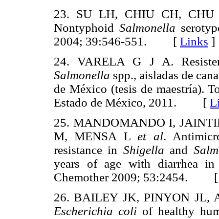
23. SU LH, CHIU CH, CHU C, 
Nontyphoid
Salmonella
serotype
2004; 39:546-551. [
Links
]
24. VARELA G J A. Resistenci
Salmonella
spp., aisladas de cana
de México (tesis de maestría). 
Estado de México, 2011. [
L
25. MANDOMANDO I, JAINTI
M, MENSA L
et al
. Antimicr
resistance in
Shigella
and
Salm
years of age with diarrhea i
Chemother 2009; 53:2454. 
26. BAILEY JK, PINYON JL
Escherichia coli
of healthy huma