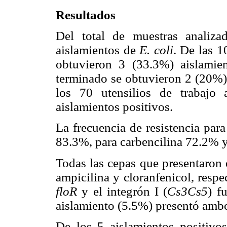
Resultados
Del total de muestras analiz
aislamientos de
E. coli
. De las 1
obtuvieron 3 (33.3%) aislamie
terminado se obtuvieron 2 (20%) 
los 70 utensilios de trabajo
aislamientos positivos.
La frecuencia de resistencia par
83.3%, para carbencilina 72.2% y
Todas las cepas que presentaron
ampicilina y cloranfenicol, resp
floR
y el integrón I (
Cs3Cs5
) f
aislamiento (5.5%) presentó ambo
De los 5 aislamientos positiv