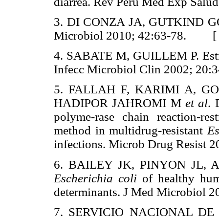
diarrea. Rev Peru Med Exp Sal
3. DI CONZA JA, GUTKIND GO. I
Microbiol 2010; 42:63-78. 
4. SABATE M, GUILLEM P. Estruc
Infecc Microbiol Clin 2002; 
5. FALLAH F, KARIMI A, G
HADIPOR JAHROMI M
et al
. 
polyme-rase chain reaction-res
method in multidrug-resistant
Es
infections. Microb Drug Resis
6. BAILEY JK, PINYON JL,
Escherichia coli
of healthy huma
determinants. J Med Microbio
7. SERVICIO NACIONAL DE