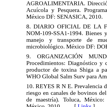
AGROALIMENTARIA. Dirección g
Acuícola y Pesquera. Program
México DF: SENASICA, 201
8. DIARIO OFICIAL DE LA F
NOM-109-SSA1-1994. Bienes y s
manejo y transporte de mues
microbiológico. México DF: 
9. ORGANIZACIÓN MUND
Procedimientos: Diagnóstico y 
productor de toxina Shiga a par
WHO Global Salm Surv para Am
10. REYES R N E. Prevalencia 
riesgo en canales de bovinos del
de maestría). Toluca, México
México, 2010. [
Links
]